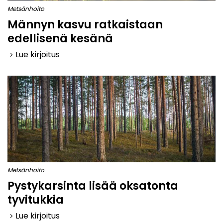
Metsänhoito
Männyn kasvu ratkaistaan
edellisenä kesänä
Lue kirjoitus
keyboard_arrow_right
Metsänhoito
Pystykarsinta lisää oksatonta
tyvitukkia
Lue kirjoitus
keyboard_arrow_right