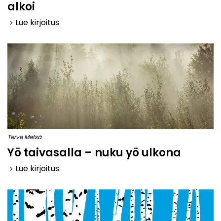
alkoi
Lue kirjoitus
keyboard_arrow_right
Terve Metsä
Yö taivasalla – nuku yö ulkona
Lue kirjoitus
keyboard_arrow_right