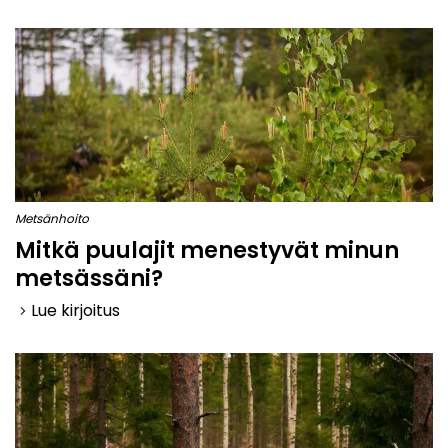
Metsänhoito
Mitkä puulajit menestyvät minun
metsässäni?
Lue kirjoitus
keyboard_arrow_right