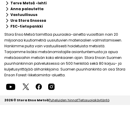
keyboard_arrow_right
Terve Metsä -lehti
keyboard_arrow_right
Anna palautetta
keyboard_arrow_right
Vastuullisuus
keyboard_arrow_right
Ura Stora Ensossa
keyboard_arrow_right
FSC-tietopankki
Stora Enso Metsä toimittaa puuraaka-ainetta vuosittain noin 20
miljoonaa kuutiometriä uusiutuvien materiaalien valmistamiseen.
Hankimme puita vain vastuullisesti hoidetuista metsistä.
Tarjoamme lisäksi metsänomistajille asiantuntemusta ja apua
metsäasioihin metsän koko elinkaaren ajan. Stora Enson Suomen
puunhankinnan palveluksessa on 500 henkilöä sekä 80 korjuu- ja
kuljetusyrittäjää alihankkijoina. Suomen puunhankinta on osa Stora
Enson Forest-liiketoiminta-aluetta.
2026 © Stora Enso Metsä
Puheluiden hinnat
Tietosuojakäytäntö