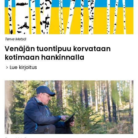
Terve Metsä
Venäjän tuontipuu korvataan
kotimaan hankinnalla
Lue kirjoitus
keyboard_arrow_right