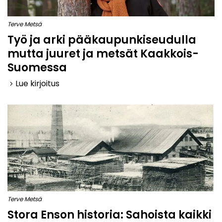
Terve Metsä
Työ ja arki pääkaupunkiseudulla
mutta juuret ja metsät Kaakkois-
Suomessa
Lue kirjoitus
keyboard_arrow_right
Terve Metsä
Stora Enson historia: Sahoista kaikki