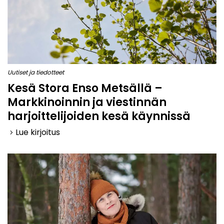
Uutiset ja tiedotteet
Kesä Stora Enso Metsällä –
Markkinoinnin ja viestinnän
harjoittelijoiden kesä käynnissä
Lue kirjoitus
keyboard_arrow_right