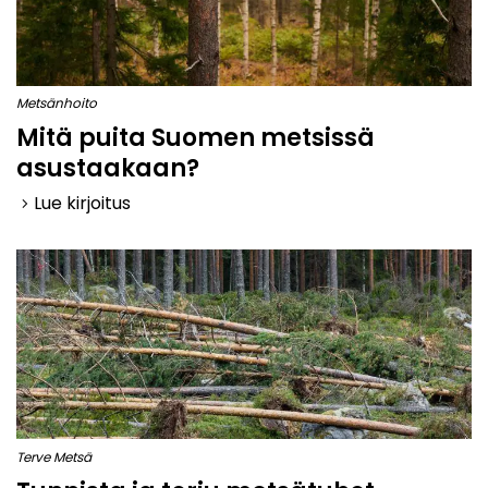
Metsänhoito
Mitä puita Suomen metsissä
asustaakaan?
Lue kirjoitus
keyboard_arrow_right
Terve Metsä