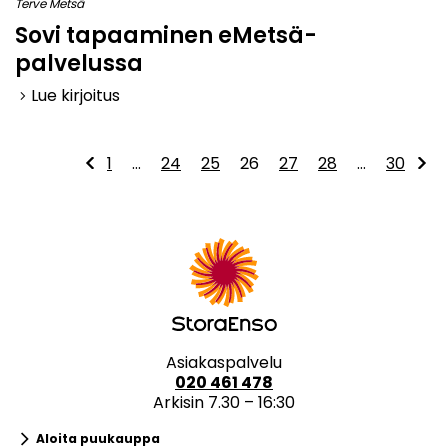
Terve Metsä
Sovi tapaaminen eMetsä-
palvelussa
Lue kirjoitus
keyboard_arrow_right
1
…
24
25
26
27
28
…
30
Asiakaspalvelu
020 461 478
Arkisin 7.30 – 16:30
keyboard_arrow_right
Aloita puukauppa