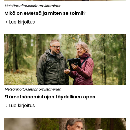
Metsänhoito
Metsänomistaminen
Mikä on eMetsä ja miten se toimii?
Lue kirjoitus
keyboard_arrow_right
Metsänhoito
Metsänomistaminen
Etämetsänomistajan täydellinen opas
Lue kirjoitus
keyboard_arrow_right