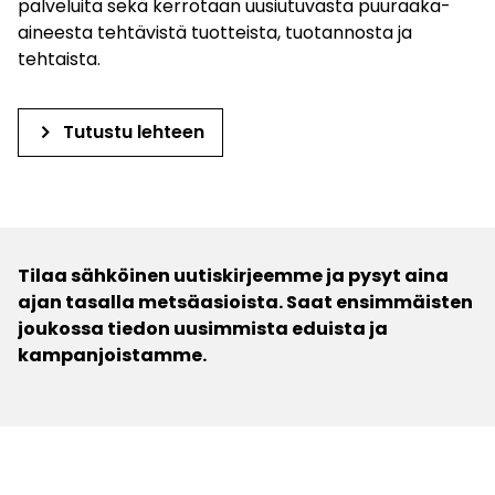
palveluita sekä kerrotaan uusiutuvasta puuraaka-
aineesta tehtävistä tuotteista, tuotannosta ja
tehtaista.
keyboard_arrow_right
Tutustu lehteen
Tilaa sähköinen uutiskirjeemme ja pysyt aina
ajan tasalla metsäasioista. Saat ensimmäisten
joukossa tiedon uusimmista eduista ja
kampanjoistamme.