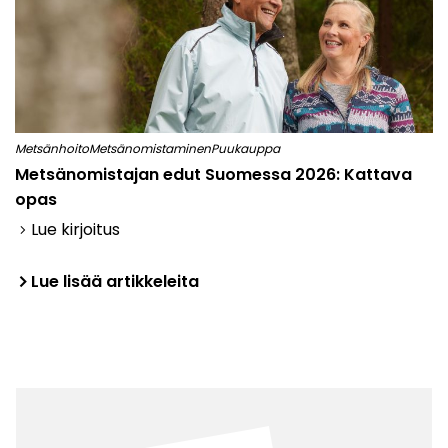
Metsänhoito
Metsänomistaminen
Puukauppa
Metsänomistajan edut Suomessa 2026: Kattava
opas
Lue kirjoitus
keyboard_arrow_right
keyboard_arrow_right
Lue lisää artikkeleita