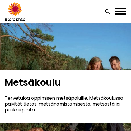
search
Metsäkoulu
Tervetuloa oppimisen metsäpoluille. Metsäkoulussa
päivität tietosi metsänomistamisesta, metsästä ja
puukaupasta.