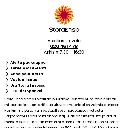
Asiakaspalvelu
020 461 478
Arkisin 7.30 – 16:30
keyboard_arrow_right
Aloita puukauppa
keyboard_arrow_right
Terve Metsä -lehti
keyboard_arrow_right
Anna palautetta
keyboard_arrow_right
Vastuullisuus
keyboard_arrow_right
Ura Stora Ensossa
keyboard_arrow_right
FSC-tietopankki
Stora Enso Metsä toimittaa puuraaka-ainetta vuosittain noin 20
miljoonaa kuutiometriä uusiutuvien materiaalien valmistamiseen.
Hankimme puita vain vastuullisesti hoidetuista metsistä.
Tarjoamme lisäksi metsänomistajille asiantuntemusta ja apua
metsäasioihin metsän koko elinkaaren ajan. Stora Enson Suomen
puunhankinnan palveluksessa on 500 henkilöä sekä 80 korjuu- ja