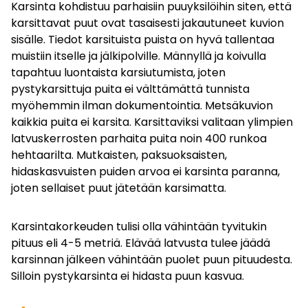
Karsinta kohdistuu parhaisiin puuyksilöihin siten, että
karsittavat puut ovat tasaisesti jakautuneet kuvion
sisälle. Tiedot karsituista puista on hyvä tallentaa
muistiin itselle ja jälkipolville. Männyllä ja koivulla
tapahtuu luontaista karsiutumista, joten
pystykarsittuja puita ei välttämättä tunnista
myöhemmin ilman dokumentointia. Metsäkuvion
kaikkia puita ei karsita. Karsittaviksi valitaan ylimpien
latvuskerrosten parhaita puita noin 400 runkoa
hehtaarilta. Mutkaisten, paksuoksaisten,
hidaskasvuisten puiden arvoa ei karsinta paranna,
joten sellaiset puut jätetään karsimatta.
Karsintakorkeuden tulisi olla vähintään tyvitukin
pituus eli 4-5 metriä. Elävää latvusta tulee jäädä
karsinnan jälkeen vähintään puolet puun pituudesta.
Silloin pystykarsinta ei hidasta puun kasvua.