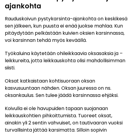
ajankohta
Rauduskoivun pystykarsinta-ajankohta on keskikesä
sen jälkeen, kun puusta ei enää juokse mahlaa. Kun
pitäydytään pelkästään kuivien oksien karsinnassa,
voi karsinnan tehdä myös keväällä.
Työkaluina käytetään ohileikkaavia oksasaksia ja –
leikkureita, jotta leikkauskohta olisi mahdollisimman
siisti.
Oksat katkaistaan kohtisuoraan oksan
kasvusuuntaan nähden. Oksan juuressa on ns.
oksankaulus. Sen tulee jäädä karsinnassa ehjäksi.
Koivulla ei ole havupuiden tapaan suojanaan
leikkauskohtien pihkoittumista. Tuoreet oksat,
ainakin yli 2 sentin vahvuiset, on tautivaaran vuoksi
turvallisinta jättää karsimatta. Silloin sopivin