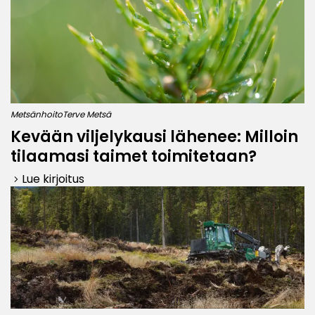
Metsänhoito
Terve Metsä
Kevään viljelykausi lähenee: Milloin
tilaamasi taimet toimitetaan?
Lue kirjoitus
keyboard_arrow_right