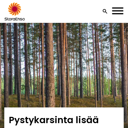
search
Pystykarsinta lisää