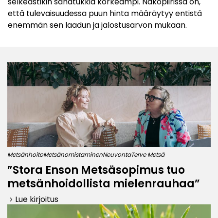
selkeästikin sahatukkia korkeampi. Näköpiirissä on,
että tulevaisuudessa puun hinta määräytyy entistä
enemmän sen laadun ja jalostusarvon mukaan.
Metsänhoito
Metsänomistaminen
Neuvonta
Terve Metsä
”Stora Enson Metsäsopimus tuo
metsänhoidollista mielenrauhaa”
Lue kirjoitus
keyboard_arrow_right