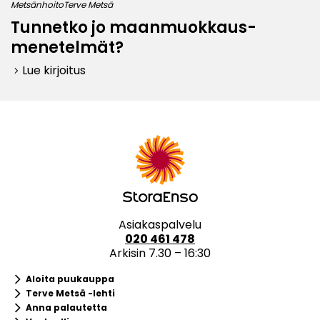
Metsänhoito
Terve Metsä
Tunnetko jo maanmuokkaus-
menetelmät?
Lue kirjoitus
keyboard_arrow_right
Asiakaspalvelu
020 461 478
Arkisin 7.30 – 16:30
keyboard_arrow_right
Aloita puukauppa
keyboard_arrow_right
Terve Metsä -lehti
keyboard_arrow_right
Anna palautetta