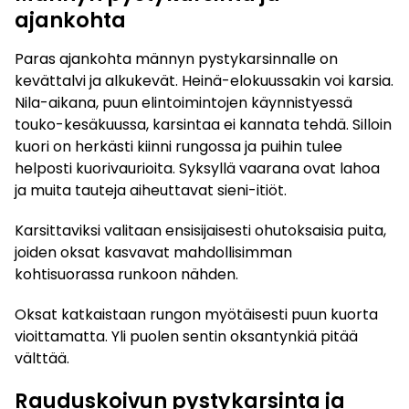
ajankohta
Paras ajankohta männyn pystykarsinnalle on
kevättalvi ja alkukevät. Heinä-elokuussakin voi karsia.
Nila-aikana, puun elintoimintojen käynnistyessä
touko-kesäkuussa, karsintaa ei kannata tehdä. Silloin
kuori on herkästi kiinni rungossa ja puihin tulee
helposti kuorivaurioita. Syksyllä vaarana ovat lahoa
ja muita tauteja aiheuttavat sieni-itiöt.
Karsittaviksi valitaan ensisijaisesti ohutoksaisia puita,
joiden oksat kasvavat mahdollisimman
kohtisuorassa runkoon nähden.
Oksat katkaistaan rungon myötäisesti puun kuorta
vioittamatta. Yli puolen sentin oksantynkiä pitää
välttää.
Rauduskoivun pystykarsinta ja