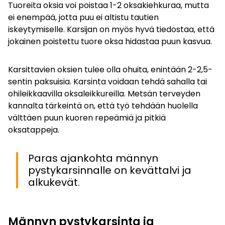
Tuoreita oksia voi poistaa 1-2 oksakiehkuraa, mutta
ei enempää, jotta puu ei altistu tautien
iskeytymiselle. Karsijan on myös hyvä tiedostaa, että
jokainen poistettu tuore oksa hidastaa puun kasvua.
Karsittavien oksien tulee olla ohuita, enintään 2-2,5-
sentin paksuisia. Karsinta voidaan tehdä sahalla tai
ohileikkaavilla oksaleikkureilla. Metsän terveyden
kannalta tärkeintä on, että työ tehdään huolella
välttäen puun kuoren repeämiä ja pitkiä
oksatappeja.
Paras ajankohta männyn
pystykarsinnalle on kevättalvi ja
alkukevät.
Männyn pystykarsinta ja