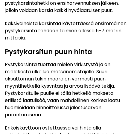
pystykarsintahetki on ensiharvennuksen jälkeen,
jolloin voidaan karsia kaikki hyvälaatuiset puut.
Kaksivaiheista karsintaa käytettäessä ensimmäinen
pystykarsinta tehdään taimien ollessa 5-7 metrin
mittaisia.
Pystykarsitun puun hinta
Pystykarsinta tuottaa mielen virkistystä ja on
mielekästä ulkoilua metsänomistajalle. Suuri
oksattoman tukin määrä on varmasti puun
myyntihetkellä kysyntää ja arvoa lisäävä tekijä.
Pystykarsitulle puulle ei tällä hetkellä makseta
erillistä laatulisää, vaan mahdollinen korkea laatu
huomioidaan hinnoittelussa jalostusarvon
parantumisena.
Erikoiskäyttöön ostettaessa voi hinta olla