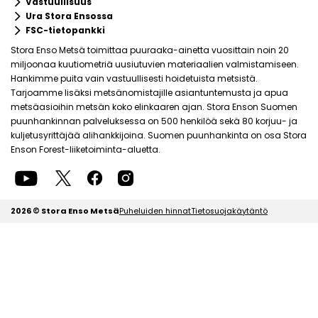
keyboard_arrow_right
Vastuullisuus
keyboard_arrow_right
Ura Stora Ensossa
keyboard_arrow_right
FSC-tietopankki
Stora Enso Metsä toimittaa puuraaka-ainetta vuosittain noin 20
miljoonaa kuutiometriä uusiutuvien materiaalien valmistamiseen.
Hankimme puita vain vastuullisesti hoidetuista metsistä.
Tarjoamme lisäksi metsänomistajille asiantuntemusta ja apua
metsäasioihin metsän koko elinkaaren ajan. Stora Enson Suomen
puunhankinnan palveluksessa on 500 henkilöä sekä 80 korjuu- ja
kuljetusyrittäjää alihankkijoina. Suomen puunhankinta on osa Stora
Enson Forest-liiketoiminta-aluetta.
2026 © Stora Enso Metsä
Puheluiden hinnat
Tietosuojakäytäntö