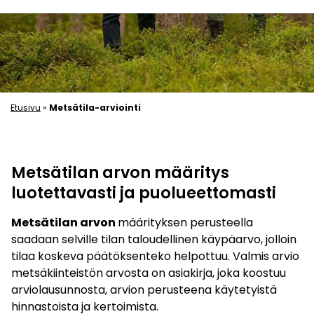
Etusivu
»
Metsätila-arviointi
Metsätilan arvon määritys
luotettavasti ja puolueettomasti
Metsätilan arvon
määrityksen perusteella
saadaan selville tilan taloudellinen käypäarvo, jolloin
tilaa koskeva päätöksenteko helpottuu. Valmis arvio
metsäkiinteistön arvosta on asiakirja, joka koostuu
arviolausunnosta, arvion perusteena käytetyistä
hinnastoista ja kertoimista.