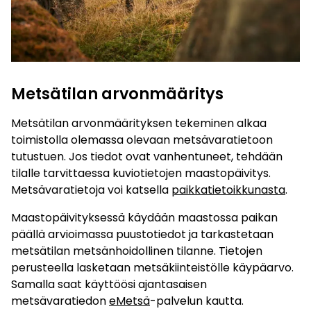
Metsätilan arvonmääritys
Metsätilan arvonmäärityksen tekeminen alkaa
toimistolla olemassa olevaan metsävaratietoon
tutustuen. Jos tiedot ovat vanhentuneet, tehdään
tilalle tarvittaessa kuviotietojen maastopäivitys.
Metsävaratietoja voi katsella
paikkatietoikkunasta
.
Maastopäivityksessä käydään maastossa paikan
päällä arvioimassa puustotiedot ja tarkastetaan
metsätilan metsänhoidollinen tilanne. Tietojen
perusteella lasketaan metsäkiinteistölle käypäarvo.
Samalla saat käyttöösi ajantasaisen
metsävaratiedon
eMetsä
-palvelun kautta.