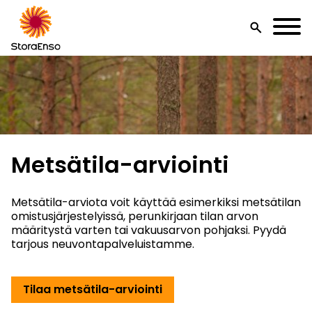
search
Metsätila-arviointi
Metsätila-arviota voit käyttää esimerkiksi metsätilan
omistusjärjestelyissä, perunkirjaan tilan arvon
määritystä varten tai vakuusarvon pohjaksi. Pyydä
tarjous neuvontapalveluistamme.
Tilaa metsätila-arviointi