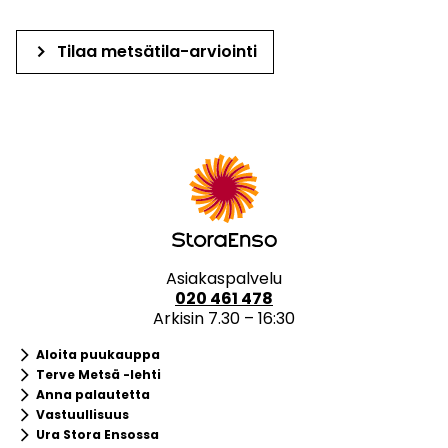
keyboard_arrow_right
Tilaa metsätila-arviointi
Asiakaspalvelu
020 461 478
Arkisin 7.30 – 16:30
keyboard_arrow_right
Aloita puukauppa
keyboard_arrow_right
Terve Metsä -lehti
keyboard_arrow_right
Anna palautetta
keyboard_arrow_right
Vastuullisuus
keyboard_arrow_right
Ura Stora Ensossa