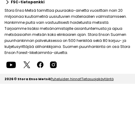
keyboard_arrow_right
FSC-tietopankki
Stora Enso Metsä toimittaa puuraaka-ainetta vuosittain noin 20
miljoonaa kuutiometriä uusiutuvien materiaalien valmistamiseen.
Hankimme puita vain vastuullisesti hoidetuista metsistä.
Tarjoamme lisäksi metsänomistajille asiantuntemusta ja apua
metsäasioihin metsän koko elinkaaren ajan. Stora Enson Suomen
puunhankinnan palveluksessa on 500 henkilöä sekä 80 korjuu- ja
kuljetusyrittäjää alihankkijoina. Suomen puunhankinta on osa Stora
Enson Forest-liiketoiminta-aluetta.
2026 © Stora Enso Metsä
Puheluiden hinnat
Tietosuojakäytäntö