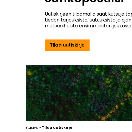
Uutiskirjeen tilaamalla saat kutsuja t
tiedon tarjouksista, uutuuksista ja aja
metsäaiheista ensimmäisten joukossa
Tilaa uutiskirje
Etusivu
»
Tilaa uutiskirje