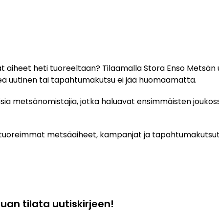
t aiheet heti tuoreeltaan? Tilaamalla Stora Enso Metsän 
keä uutinen tai tapahtumakutsu ei jää huomaamatta.
iivisia metsänomistajia, jotka haluavat ensimmäisten jouko
ti tuoreimmat metsäaiheet, kampanjat ja tapahtumakutsut 
luan tilata uutiskirjeen!