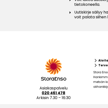
tietokoneella.
Uutiskirje säilyy h
voit palata siihen k
keyboard_arrow_right
Aloit
keyboard_arrow_right
Terve
Stora Ens
Hankimme 
metsän ko
alihankki
Asiakaspalvelu
020 461 478
Arkisin 7.30 – 16:30