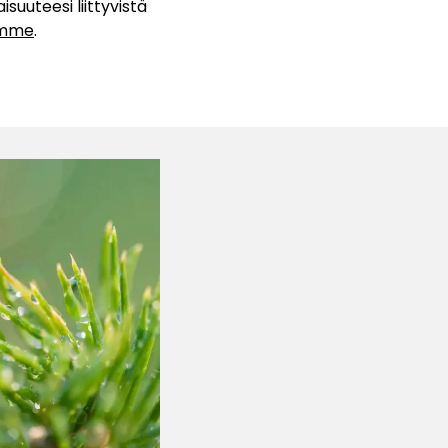
uuteesi liittyvistä
ömme
.