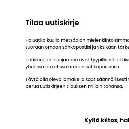
Tilaa uutiskirje
Haluatko kuulla metsäalan mielenkiintoisimma
suoraan omaan sähköpostiisi ja yksikään tär
Uutiskirjeen tilaajamme ovat tyypillisesti akt
yhdessä paketissa omaan sähköpostiinsa.
Täytä alla oleva lomake ja saat säännöllises
perua uutiskirjeen tilauksen milloin tahansa.
Kyllä kiitos
, ha