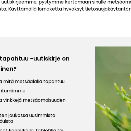
n uutiskirjeemme, pystymme kertomaan sinulle metsäomais
ista. Käyttämällä lomaketta hyväksyt
tietosuojakäytänt
tapahtuu -uutiskirje on
oinen?
oa mitä metsäalalla tapahtuu
ahtumiimme
ia vinkkejä metsäomaisuuden
ten joukossa uusimmista
duista
jeet kännykällä, tabletilla tai