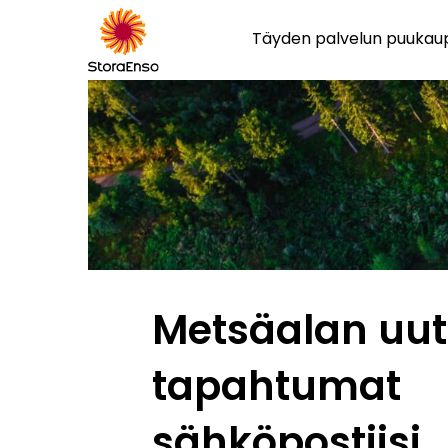
Täyden palvelun puuka
Metsäalan uuti
tapahtumat
sähköpostiisi