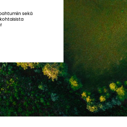
apahtumiin sekä
nkohtaisista
!