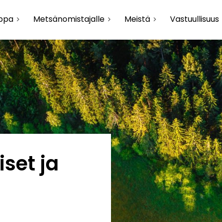
uppa
Metsänomistajalle
Meistä
Vastuullisuus
set ja