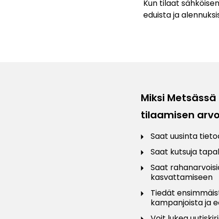
Kun tilaat sähköise
eduista ja alennuks
Miksi Metsässä 
tilaamisen arv
Saat uusinta tiet
Saat kutsuja tap
Saat rahanarvois
kasvattamiseen
Tiedät ensimmäis
kampanjoista ja e
Voit lukea uutiskir