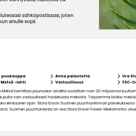
alutessasi sähköpostissasi, joten
un sinulle sopii.
keyboard_arrow_right
keyboard_arrow_right
a puukauppa
Anna palautetta
Ura St
keyboard_arrow_right
keyboard_arrow_right
 Metsä -lehti
Vastuullisuus
FSC-ti
o Metsä toimittaa puuraaka-ainetta vuosittain noin 20 miljoonaa kuutiom
puita vain vastuullisesti hoidetuista metsistä. Tarjoamme lisäksi mets
ko elinkaaren ajan. Stora Enson Suomen puunhankinnan palveluksessa on 
joina. Suomen puunhankinta on osa Stora Enson Forest-liiketoiminta-alue