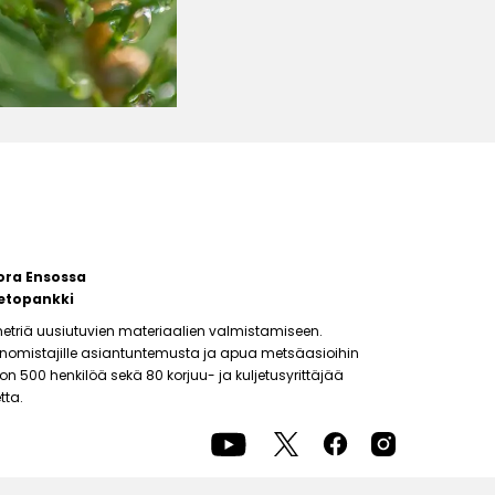
ora Ensossa
etopankki
etriä uusiutuvien materiaalien valmistamiseen.
änomistajille asiantuntemusta ja apua metsäasioihin
500 henkilöä sekä 80 korjuu- ja kuljetusyrittäjää
tta.