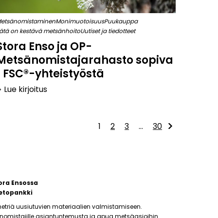
etsänomistaminen
Monimuotoisuus
Puukauppa
ätä on kestävä metsänhoito
Uutiset ja tiedotteet
Stora Enso ja OP-
Metsänomistajarahasto sopiva
t FSC®-yhteistyöstä
Lue kirjoitus
arrow_right
1
2
3
…
30
ora Ensossa
etopankki
etriä uusiutuvien materiaalien valmistamiseen.
änomistajille asiantuntemusta ja apua metsäasioihin