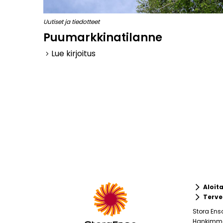
Uutiset ja tiedotteet
Puumarkkinatilanne
Lue kirjoitus
keyboard_arrow_right
keyboard_arrow_right
Aloit
keyboard_arrow_right
Terve
Stora Ens
Hankimme 