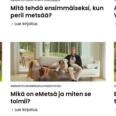
Mitä tehdä ensimmäiseksi, kun
perii metsää?
Lue kirjoitus
keyboard_arrow_right
keyboard_
Metsänhoito
Metsänomistaminen
M
Mikä on eMetsä ja miten se
toimii?
Lue kirjoitus
keyboard_arrow_right
keyboard_