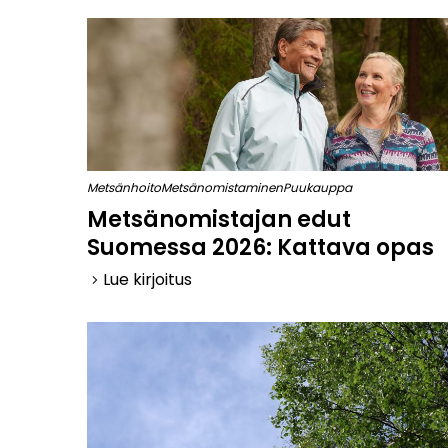
Metsänhoito
Metsänomistaminen
Puukauppa
Metsänomistajan edut
Suomessa 2026: Kattava opas
Lue kirjoitus
keyboard_arrow_right