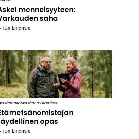
Askel menneisyyteen:
Varkauden saha
Lue kirjoitus
arrow_right
etsänhoito
Metsänomistaminen
Etämetsänomistajan
täydellinen opas
Lue kirjoitus
arrow_right