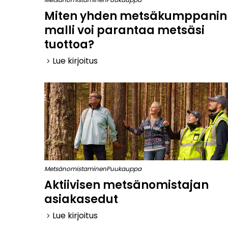
Miten yhden metsäkumppanin
malli voi parantaa metsäsi
tuottoa?
Lue kirjoitus
keyboard_arrow_right
Metsänomistaminen
Puukauppa
Aktiivisen metsänomistajan
asiakasedut
Lue kirjoitus
keyboard_arrow_right