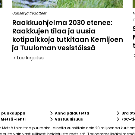
Uutiset ja tiedotteet
M
T
Raakkuohjelma 2030 etenee:
Raakkujen tilaa ja uusia
kotipaikkoja tutkitaan Kemijoen
ja Tuuloman vesistöissä
keyboard_
Lue kirjoitus
keyboard_arrow_right
keyboard_arrow_right
keyboard_arrow_right
a puukauppa
Anna palautetta
Ura St
keyboard_arrow_right
keyboard_arrow_right
 Metsä -lehti
Vastuullisuus
FSC-ti
o Metsä toimittaa puuraaka-ainetta vuosittain noin 20 miljoonaa kuutiom
puita vain vastuullisesti hoidetuista metsistä. Tarjoamme lisäksi mets