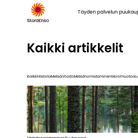
Täyden palvelun puuka
Kaikki artikkelit
Kaikki
Historia
Metsänhoito
Metsänomistaminen
Monimuotoisu
Metsänomistaminen
Puukauppa