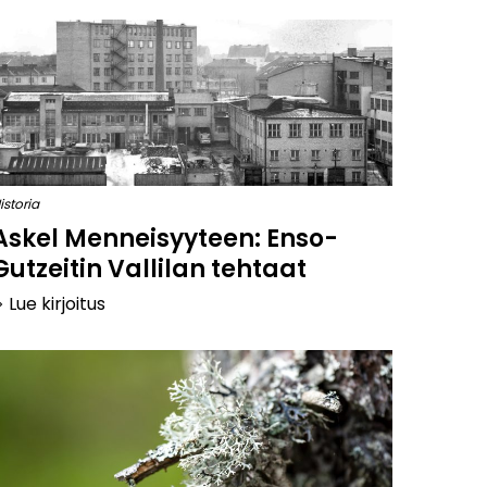
istoria
Askel Menneisyyteen: Enso-
Gutzeitin Vallilan tehtaat
Lue kirjoitus
arrow_right