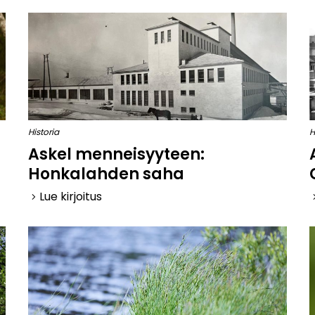
Historia
H
Askel menneisyyteen:
Honkalahden saha
Lue kirjoitus
keyboard_arrow_right
keyboard_