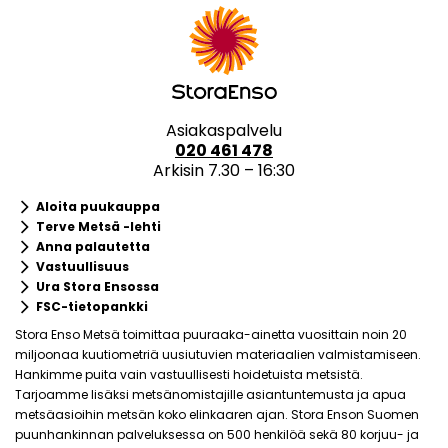
Asiakaspalvelu
020 461 478
Arkisin 7.30 – 16:30
keyboard_arrow_right
Aloita puukauppa
keyboard_arrow_right
Terve Metsä -lehti
keyboard_arrow_right
Anna palautetta
keyboard_arrow_right
Vastuullisuus
keyboard_arrow_right
Ura Stora Ensossa
keyboard_arrow_right
FSC-tietopankki
Stora Enso Metsä toimittaa puuraaka-ainetta vuosittain noin 20
miljoonaa kuutiometriä uusiutuvien materiaalien valmistamiseen.
Hankimme puita vain vastuullisesti hoidetuista metsistä.
Tarjoamme lisäksi metsänomistajille asiantuntemusta ja apua
metsäasioihin metsän koko elinkaaren ajan. Stora Enson Suomen
puunhankinnan palveluksessa on 500 henkilöä sekä 80 korjuu- ja