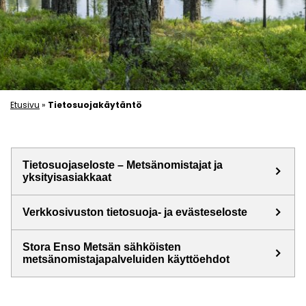
Etusivu
»
Tietosuojakäytäntö
Tietosuojaseloste – Metsänomistajat ja
keyboard_arrow_right
yksityisasiakkaat
keyboard_arrow_right
Verkkosivuston tietosuoja- ja evästeseloste
Stora Enso Metsän sähköisten
keyboard_arrow_right
metsänomistajapalveluiden käyttöehdot