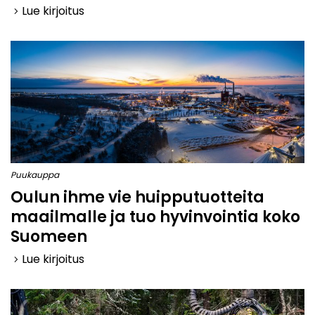
Lue kirjoitus
keyboard_arrow_right
Puukauppa
Oulun ihme vie huipputuotteita
maailmalle ja tuo hyvinvointia koko
Suomeen
Lue kirjoitus
keyboard_arrow_right