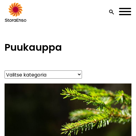
search
Puukauppa