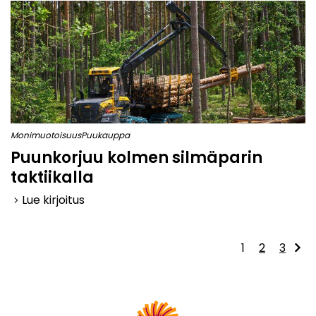
Monimuotoisuus
Puukauppa
Puunkorjuu kolmen silmäparin
taktiikalla
Lue kirjoitus
keyboard_arrow_right
1
2
3