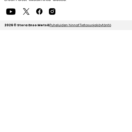
2026 © Stora Enso Metsä
Puheluiden hinnat
Tietosuojakäytäntö