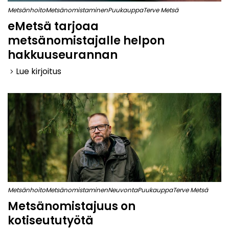
Metsänhoito
Metsänomistaminen
Puukauppa
Terve Metsä
eMetsä tarjoaa
metsänomistajalle helpon
hakkuuseurannan
Lue kirjoitus
keyboard_arrow_right
Metsänhoito
Metsänomistaminen
Neuvonta
Puukauppa
Terve Metsä
Metsänomistajuus on
kotiseututyötä