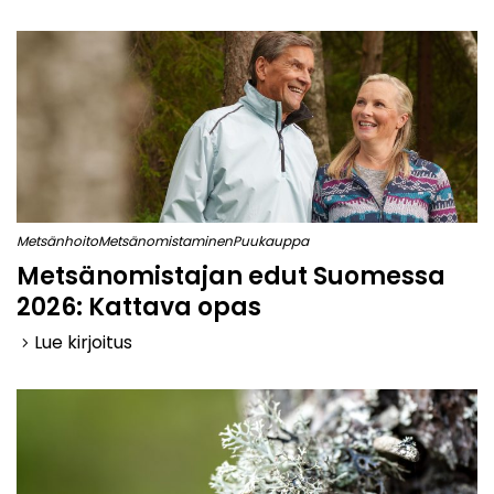
Metsänhoito
Metsänomistaminen
Puukauppa
Metsänomistajan edut Suomessa
2026: Kattava opas
Lue kirjoitus
keyboard_arrow_right