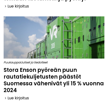
Lue kirjoitus
keyboard_arrow_right
Puukauppa
Uutiset ja tiedotteet
Stora Enson pyöreän puun
rautatiekuljetusten päästöt
Suomessa vähenivät yli 15 % vuonna
2024
Lue kirjoitus
keyboard_arrow_right