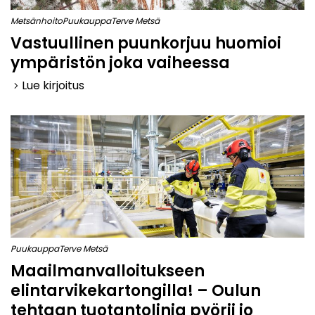
Metsänhoito
Puukauppa
Terve Metsä
Vastuullinen puunkorjuu huomioi
ympäristön joka vaiheessa
Lue kirjoitus
keyboard_arrow_right
Puukauppa
Terve Metsä
Maailmanvalloitukseen
elintarvikekartongilla! – Oulun
tehtaan tuotantolinja pyörii jo