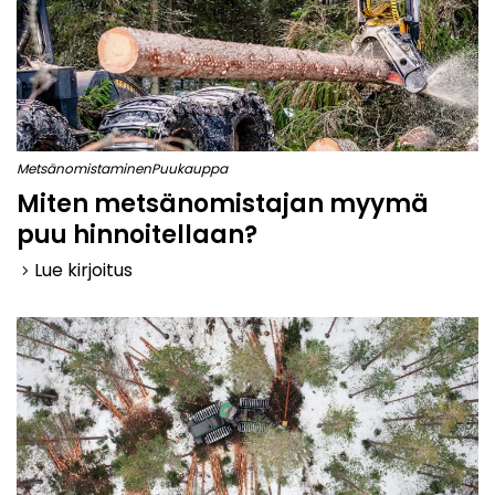
Metsänomistaminen
Puukauppa
Miten metsänomistajan myymä
puu hinnoitellaan?
Lue kirjoitus
keyboard_arrow_right