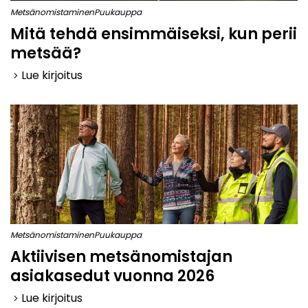
Metsänomistaminen
Puukauppa
Mitä tehdä ensimmäiseksi, kun perii
metsää?
Lue kirjoitus
keyboard_arrow_right
Metsänomistaminen
Puukauppa
Aktiivisen metsänomistajan
asiakasedut vuonna 2026
Lue kirjoitus
keyboard_arrow_right