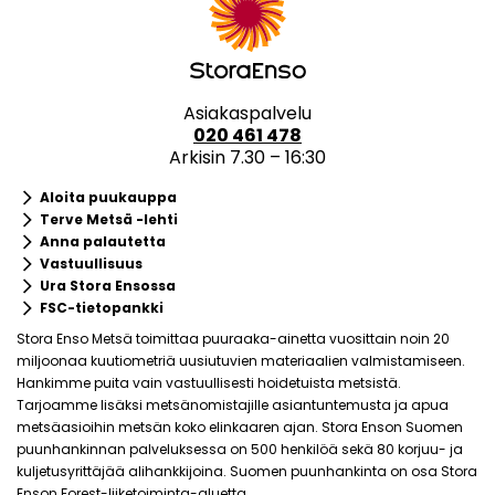
Asiakaspalvelu
020 461 478
Arkisin 7.30 – 16:30
keyboard_arrow_right
Aloita puukauppa
keyboard_arrow_right
Terve Metsä -lehti
keyboard_arrow_right
Anna palautetta
keyboard_arrow_right
Vastuullisuus
keyboard_arrow_right
Ura Stora Ensossa
keyboard_arrow_right
FSC-tietopankki
Stora Enso Metsä toimittaa puuraaka-ainetta vuosittain noin 20
miljoonaa kuutiometriä uusiutuvien materiaalien valmistamiseen.
Hankimme puita vain vastuullisesti hoidetuista metsistä.
Tarjoamme lisäksi metsänomistajille asiantuntemusta ja apua
metsäasioihin metsän koko elinkaaren ajan. Stora Enson Suomen
puunhankinnan palveluksessa on 500 henkilöä sekä 80 korjuu- ja
kuljetusyrittäjää alihankkijoina. Suomen puunhankinta on osa Stora
Enson Forest-liiketoiminta-aluetta.