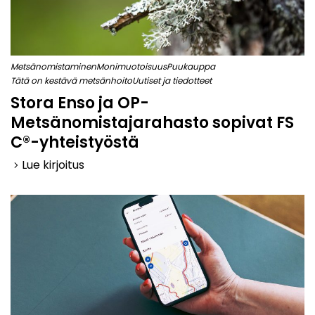
Metsänomistaminen
Monimuotoisuus
Puukauppa
Tätä on kestävä metsänhoito
Uutiset ja tiedotteet
Stora Enso ja OP-
Metsänomistajarahasto sopivat FS
C®-yhteistyöstä
Lue kirjoitus
keyboard_arrow_right