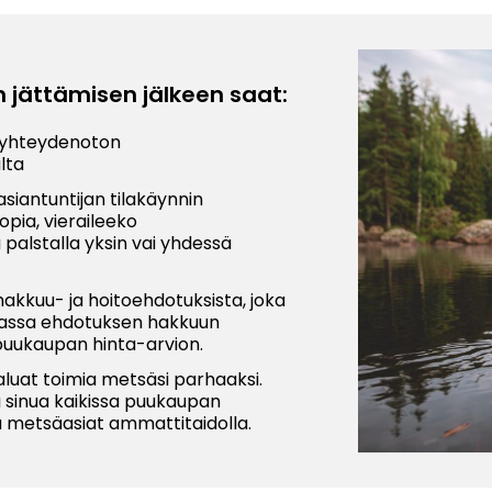
 jättämisen jälkeen saat:
 yhteydenoton
lta
siantuntijan tilakäynnin
opia, vieraileeko
 palstalla yksin vai yhdessä
hakkuu- ja hoitoehdotuksista, joka
assa ehdotuksen hakkuun
puukaupan hinta-arvion.
aluat toimia metsäsi parhaaksi.
 sinua kaikissa puukaupan
aa metsäasiat ammattitaidolla.