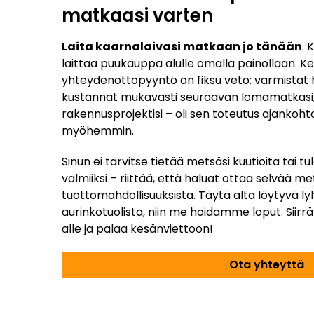
matkaasi varten
Laita kaarnalaivasi matkaan jo tänään
. 
laittaa puukauppa alulle omalla painollaan. Ke
yhteydenottopyyntö on fiksu veto: varmistat hy
kustannat mukavasti seuraavan lomamatkasi, 
rakennusprojektisi – oli sen toteutus ajankoht
myöhemmin.
Sinun ei tarvitse tietää metsäsi kuutioita tai t
valmiiksi – riittää, että haluat ottaa selvää me
tuottomahdollisuuksista. Täytä alta löytyvä l
aurinkotuolista, niin me hoidamme loput. Siir
alle ja palaa kesänviettoon!
Ota yhteyttä