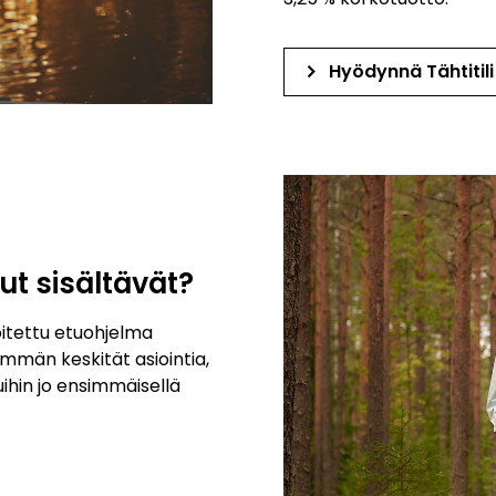
keyboard_arrow_right
Hyödynnä Tähtitili
ut sisältävät?
itettu etuohjelma
emmän keskität asiointia,
hin jo ensimmäisellä