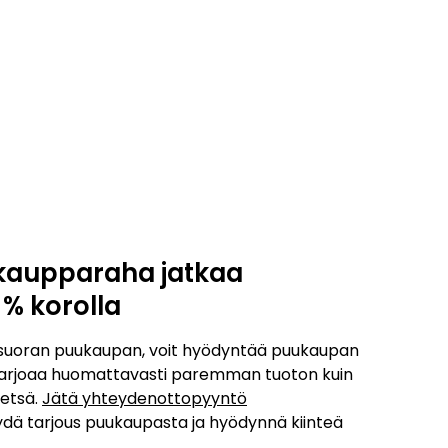
uukaupparaha jatkaa
% korolla
uoran puukaupan, voit hyödyntää puukaupan
e tarjoaa huomattavasti paremman tuoton kuin
metsä.
Jätä yhteydenottopyyntö
ydä tarjous puukaupasta ja hyödynnä kiinteä