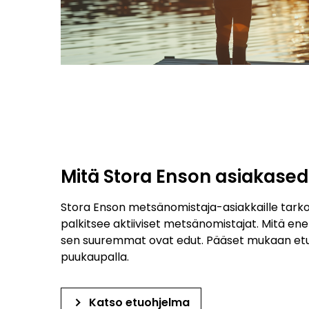
Mitä Stora Enson asiakased
Stora Enson metsänomistaja-asiakkaille tarko
palkitsee aktiiviset metsänomistajat. Mitä en
sen suuremmat ovat edut. Pääset mukaan etui
puukaupalla.
keyboard_arrow_right
Katso etuohjelma