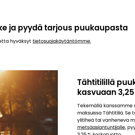
ke ja pyydä tarjous puukaupasta
etta hyväksyt
tietosuojakäytäntömme.
Tähtitilillä p
kasvuaan 3,25 
Tekemällä kanssamme s
maksuissa Tähtitiliä. S
ylitiheä tai vanheneva 
metsäasiantuntijalle
, py
3,25 % korkotuotto.