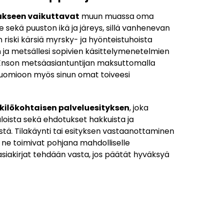
ukseen vaikuttavat
muun muassa oma
 sekä puuston ikä ja järeys, sillä vanhenevan
 riski kärsiä myrsky- ja hyönteistuhoista
ja metsällesi sopivien käsittelymenetelmien
 Enson metsäasiantuntijan maksuttomalla
 huomioon myös sinun omat toiveesi
kilökohtaisen palveluesityksen
, joka
loista sekä ehdotukset hakkuista ja
stä. Tilakäynti tai esityksen vastaanottaminen
n ne toimivat pohjana mahdolliselle
 asiakirjat tehdään vasta, jos päätät hyväksyä