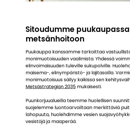
Sitoudumme puukaupassa v
metsänhoitoon
Puukauppa kanssamme tarkoittaa vastuullist
monimuotoisuuden vaalimista. Yhdessä voim
elinvoimaisuuden tuleville sukupolville. Huole
maisema-, elinympäristö- ja lajitasoilla. Va
monimuotoisuus säilyy kaikissa sen kehitysvai
Metsästrategian 2035
mukaisesti.
Puunkorjuualueilla teemme huolellisen suunnit
suojelemme luontoarvoiltaan merkittäviä pui
lahopuuta, huolehdimme vesien suojavyöhykk
vesistöjä ja maaperää.