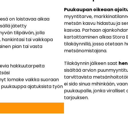
Puukaupan oikeaan ajoit
myyntitarve, markkinatilanne
Kesä on loistavaa aikaa
metsän kasvu hidastuu ja sen
sällä jätetty
kasvaa. Parhaan ajankohdan 
vän tilipäivän, jolla
kartoittaminen alkaa Stora
hankintasi tai vaikkapa
tilakäynnillä, jossa otetaan
ainen pian tai vasta
metsänomistajana.
Tilakäynnin jälkeen saat
hen
ulevia hakkuutarpeita
sisältää arvion puunmyyntitu
tsäsi
tarvittavista metsänhoitotöi
yhyt lomake vaikka suoraan
ei sido sinua mihinkään, vaa
rä puukauppa ajatuksista työn
puukaupalle, jonka viralliset
tarjouksen.