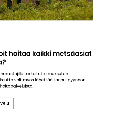
voit hoitaa kaikki metsäasiat
a?
nomistajille tarkoitettu maksuton
kautta voit myös lähettää tarjouspyynnön
oitopalveluista.
velu