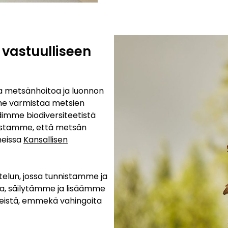
astuulliseen
a metsänhoitoa ja luonnon
me varmistaa metsien
hdimme biodiversiteetistä
rmistamme, että metsän
heissa
Kansallisen
telun, jossa tunnistamme ja
ta, säilytämme ja lisäämme
eistä, emmekä vahingoita