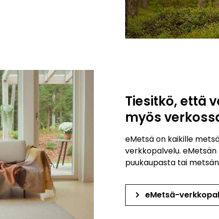
Tiesitkö, että 
myös verkoss
eMetsä on kaikille metsä
verkkopalvelu. eMetsän 
puukaupasta tai metsänh
keyboard_arrow_right
eMetsä-verkkopal