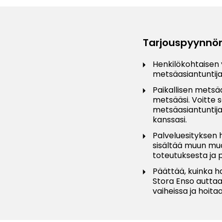
Tarjouspyynnön
Henkilökohtaisen
metsäasiantuntija
Paikallisen metsäa
metsääsi. Voitte s
metsäasiantuntija
kanssasi.
Palveluesityksen 
sisältää muun mu
toteutuksesta ja 
Päättää, kuinka h
Stora Enso auttaa
vaiheissa ja hoit