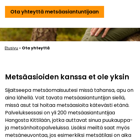
Ota yhteyttä metsäasiantuntijaan
Etusivu
»
Ota yhteyttä
Metsäasioiden kanssa et ole yksin
Sijaitseepa metsäomaisuutesi missä tahansa, apu on
aina lähellä. Voit tavata metsäasiantuntijan siellä,
missä asut tai hoitaa metsäasioita kätevästi etänä.
Palveluksessasi on yli 200 metsäasiantuntijaa
Hangosta Kittilään, jotka auttavat sinua puukauppa-
ja metsänhoitopalveluissa. Lisäksi meiltä saat myös
metsäneuvontaa, jos esimerkiksi metsätilasi on aika