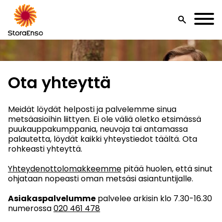
search
Ota yhteyttä
Meidät löydät helposti ja palvelemme sinua
metsäasioihin liittyen. Ei ole väliä oletko etsimässä
puukauppakumppania, neuvoja tai antamassa
palautetta, löydät kaikki yhteystiedot täältä. Ota
rohkeasti yhteyttä.
Yhteydenottolomakkeemme
pitää huolen, että sinut
ohjataan nopeasti oman metsäsi asiantuntijalle.
Asiakaspalvelumme
palvelee arkisin klo 7.30-16.30
numerossa
020 461 478