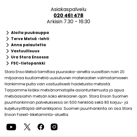
Asiakaspalvelu
020 461 478
Arkisin 7.30 – 16:30
keyboard_arrow_right
Aloita puukauppa
keyboard_arrow_right
Terve Metsä -lehti
keyboard_arrow_right
Anna palautetta
keyboard_arrow_right
Vastuullisuus
keyboard_arrow_right
Ura Stora Ensossa
keyboard_arrow_right
FSC-tietopankki
Stora Enso Metsä toimittaa puuraaka-ainetta vuosittain noin 20
miljoonaa kuutiometriä uusiutuvien materiaalien valmistamiseen.
Hankimme puita vain vastuullisesti hoidetuista metsistä.
Tarjoamme lisäksi metsänomistajille asiantuntemusta ja apua
metsäasioihin metsän koko elinkaaren ajan. Stora Enson Suomen
puunhankinnan palveluksessa on 500 henkilöä sekä 80 korjuu- ja
kuljetusyrittäjää alihankkijoina. Suomen puunhankinta on osa Stora
Enson Forest-liiketoiminta-aluetta.