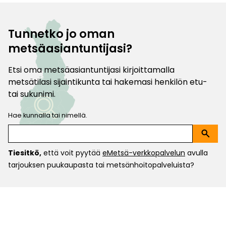
Tunnetko jo oman
metsäasiantuntijasi?
Etsi oma metsäasiantuntijasi kirjoittamalla
metsätilasi sijaintikunta tai hakemasi henkilön etu-
tai sukunimi.
Hae kunnalla tai nimellä.
search
Tiesitkö,
että voit pyytää
eMetsä-verkkopalvelun
avulla
tarjouksen puukaupasta tai metsänhoitopalveluista?