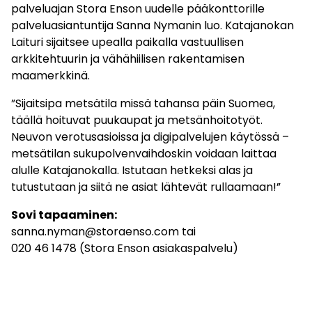
palveluajan Stora Enson uudelle pääkonttorille
palveluasiantuntija Sanna Nymanin luo. Katajanokan
Laituri sijaitsee upealla paikalla vastuullisen
arkkitehtuurin ja vähähiilisen rakentamisen
maamerkkinä.
”Sijaitsipa metsätila missä tahansa päin Suomea,
täällä hoituvat puukaupat ja metsänhoitotyöt.
Neuvon verotusasioissa ja digipalvelujen käytössä –
metsätilan sukupolvenvaihdoskin voidaan laittaa
alulle Katajanokalla. Istutaan hetkeksi alas ja
tutustutaan ja siitä ne asiat lähtevät rullaamaan!”
Sovi tapaaminen:
sanna.nyman@storaenso.com tai
020 46 1478 (Stora Enson asiakaspalvelu)