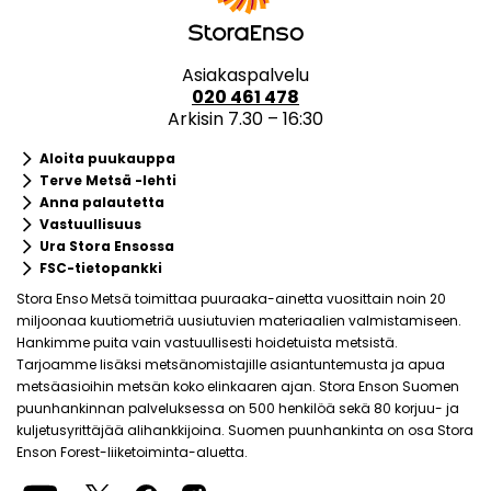
Asiakaspalvelu
020 461 478
Arkisin 7.30 – 16:30
keyboard_arrow_right
Aloita puukauppa
keyboard_arrow_right
Terve Metsä -lehti
keyboard_arrow_right
Anna palautetta
keyboard_arrow_right
Vastuullisuus
keyboard_arrow_right
Ura Stora Ensossa
keyboard_arrow_right
FSC-tietopankki
Stora Enso Metsä toimittaa puuraaka-ainetta vuosittain noin 20
miljoonaa kuutiometriä uusiutuvien materiaalien valmistamiseen.
Hankimme puita vain vastuullisesti hoidetuista metsistä.
Tarjoamme lisäksi metsänomistajille asiantuntemusta ja apua
metsäasioihin metsän koko elinkaaren ajan. Stora Enson Suomen
puunhankinnan palveluksessa on 500 henkilöä sekä 80 korjuu- ja
kuljetusyrittäjää alihankkijoina. Suomen puunhankinta on osa Stora
Enson Forest-liiketoiminta-aluetta.