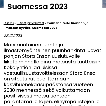
Suomessa 2023
Etusivu
»
Uutiset ja tiedotteet
»
Toimenpiteitä luonnon ja
ilmaston hyväksi Suomessa 2023
28.12.2023
Monimuotoinen luonto ja
ilmastomyönteinen puunhankinta luovat
pohjan Stora Enson uusiutuvalle
liiketoiminnalle aina metsästä tuotteisiin.
Koko yhtiön laajuisissa
vastuullisuustavoitteissaan Stora Enso
on sitoutunut puolittamaan
kasvihuonekaasupäästönsä vuoteen
2030 mennessä sekä vaikuttamaan
positiivisesti metsäluontoon
parantamalla lajien, elinympäristöjen ja