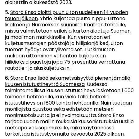
aloitettiin alkukesästä 2023.
Stora Enso aloitti puun uiton uudelleen 14 vuoden
tauon jälkeen
. Yhtiö kuljettaa puuta nippu-uittona
Iisalmen ja Nurmeksen suunnilta Imatran tehtaille,
missä valmistetaan erilaisia kartonkilaatuja Suomen
ja maailman markkinoille. Kun verrataan eri
kuljetusmuotojen päästöjä ja hiilijalanjälkeä, uiton
tuomat hyödyt ovat ylivertaiset. Tutkimusten
mukaan uittaminen vähentää kuljetuksen
hiilidioksidipäästöjä jopa 75 prosenttia verrattuna
rautatie- ja aluskuljetuksiin.
Stora Enso lisää sekametsäisyyttä pienentämällä
kuusen istutustiheyttä Suomessa
. Uudessa
toimintamallissa kuusen istutustiheys lasketaan 1 600
taimeen hehtaarilla, kun vielä tällä hetkellä
istutustiheys on 1800 tainta hehtaarilla. Näin tuetaan
monilajista puustoa sekä edistetään metsien
monimuotoisuutta ja elinvoimaisuutta. Stora Enso
tarjoaa uuden mallin mukaisia kuusenistutuksia uusille
metsäpalvelusopimuksille, mikä käytännössä
tarkoittaa istutustyömaita keväästä 2025 alkaen.