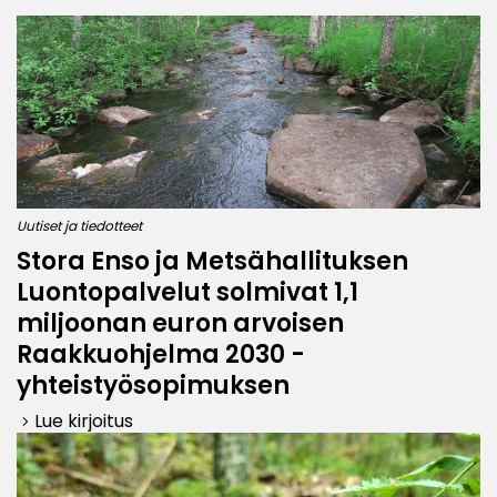
Uutiset ja tiedotteet
Stora Enso ja Metsähallituksen
Luontopalvelut solmivat 1,1
miljoonan euron arvoisen
Raakkuohjelma 2030 -
yhteistyösopimuksen
Lue kirjoitus
keyboard_arrow_right