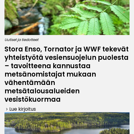
Uutiset ja tiedotteet
Stora Enso, Tornator ja WWF tekevät
yhteistyötä vesiensuojelun puolesta
– tavoitteena kannustaa
metsänomistajat mukaan
vähentämään
metsätalousalueiden
vesistökuormaa
Lue kirjoitus
keyboard_arrow_right