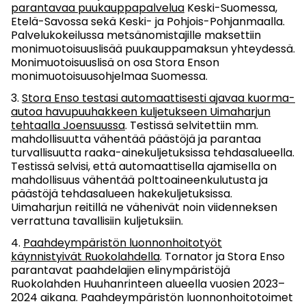
parantavaa puukauppapalvelua
Keski-Suomessa,
Etelä-Savossa sekä Keski- ja Pohjois-Pohjanmaalla.
Palvelukokeilussa metsänomistajille maksettiin
monimuotoisuuslisää puukauppamaksun yhteydessä.
Monimuotoisuuslisä on osa Stora Enson
monimuotoisuusohjelmaa Suomessa.
Stora Enso testasi automaattisesti ajavaa kuorma-
autoa havupuuhakkeen kuljetukseen Uimaharjun
tehtaalla Joensuussa
. Testissä selvitettiin mm.
mahdollisuutta vähentää päästöjä ja parantaa
turvallisuutta raaka-ainekuljetuksissa tehdasalueella.
Testissä selvisi, että automaattisella ajamisella on
mahdollisuus vähentää polttoaineenkulutusta ja
päästöjä tehdasalueen hakekuljetuksissa.
Uimaharjun reitillä ne vähenivät noin viidenneksen
verrattuna tavallisiin kuljetuksiin.
Paahdeympäristön luonnonhoitotyöt
käynnistyivät Ruokolahdella
. Tornator ja Stora Enso
parantavat paahdelajien elinympäristöjä
Ruokolahden Huuhanrinteen alueella vuosien 2023–
2024 aikana. Paahdeympäristön luonnonhoitotoimet