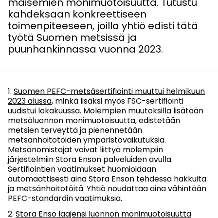
maisemien monimuotoisuutta. Tutustu
kahdeksaan konkreettiseen
toimenpiteeseen, joilla yhtiö edisti tätä
työtä Suomen metsissä ja
puunhankinnassa vuonna 2023.
Suomen PEFC-metsäsertifiointi muuttui helmikuun
2023 alussa
, minkä lisäksi myös FSC-sertifiointi
uudistui lokakuussa. Molempien muutoksilla lisätään
metsäluonnon monimuotoisuutta, edistetään
metsien terveyttä ja pienennetään
metsänhoitotöiden ympäristövaikutuksia.
Metsänomistajat voivat liittyä molempiin
järjestelmiin Stora Enson palveluiden avulla.
Sertifiointien vaatimukset huomioidaan
automaattisesti aina Stora Enson tehdessä hakkuita
ja metsänhoitotöitä. Yhtiö noudattaa aina vähintään
PEFC-standardin vaatimuksia.
Stora Enso laajensi luonnon monimuotoisuutta