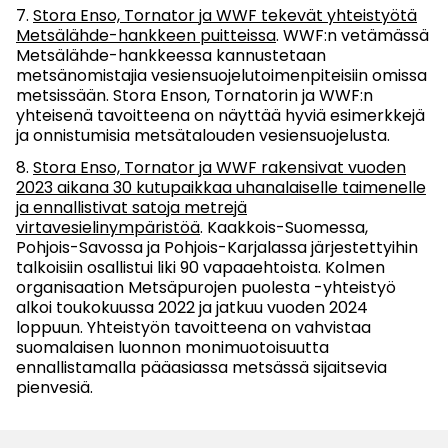
Stora Enso, Tornator ja WWF tekevät yhteistyötä
Metsälähde-hankkeen puitteissa
. WWF:n vetämässä
Metsälähde-hankkeessa kannustetaan
metsänomistajia vesiensuojelutoimenpiteisiin omissa
metsissään. Stora Enson, Tornatorin ja WWF:n
yhteisenä tavoitteena on näyttää hyviä esimerkkejä
ja onnistumisia metsätalouden vesiensuojelusta.
Stora Enso, Tornator ja WWF rakensivat vuoden
2023 aikana 30 kutupaikkaa uhanalaiselle taimenelle
ja ennallistivat satoja metrejä
virtavesielinympäristöä
. Kaakkois-Suomessa,
Pohjois-Savossa ja Pohjois-Karjalassa järjestettyihin
talkoisiin osallistui liki 90 vapaaehtoista. Kolmen
organisaation Metsäpurojen puolesta -yhteistyö
alkoi toukokuussa 2022 ja jatkuu vuoden 2024
loppuun. Yhteistyön tavoitteena on vahvistaa
suomalaisen luonnon monimuotoisuutta
ennallistamalla pääasiassa metsässä sijaitsevia
pienvesiä.