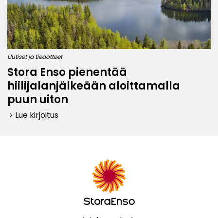
Uutiset ja tiedotteet
Stora Enso pienentää
hiilijalanjälkeään aloittamalla
puun uiton
Lue kirjoitus
keyboard_arrow_right