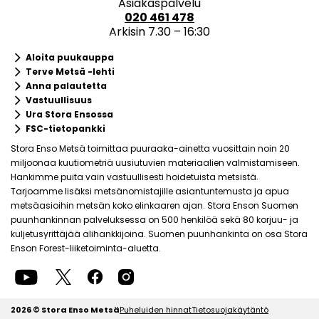
Asiakaspalvelu
020 461 478
Arkisin 7.30 – 16:30
keyboard_arrow_right
Aloita puukauppa
keyboard_arrow_right
Terve Metsä -lehti
keyboard_arrow_right
Anna palautetta
keyboard_arrow_right
Vastuullisuus
keyboard_arrow_right
Ura Stora Ensossa
keyboard_arrow_right
FSC-tietopankki
Stora Enso Metsä toimittaa puuraaka-ainetta vuosittain noin 20
miljoonaa kuutiometriä uusiutuvien materiaalien valmistamiseen.
Hankimme puita vain vastuullisesti hoidetuista metsistä.
Tarjoamme lisäksi metsänomistajille asiantuntemusta ja apua
metsäasioihin metsän koko elinkaaren ajan. Stora Enson Suomen
puunhankinnan palveluksessa on 500 henkilöä sekä 80 korjuu- ja
kuljetusyrittäjää alihankkijoina. Suomen puunhankinta on osa Stora
Enson Forest-liiketoiminta-aluetta.
2026 © Stora Enso Metsä
Puheluiden hinnat
Tietosuojakäytäntö