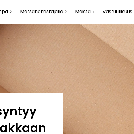
uppa
Metsänomistajalle
Meistä
Vastuullisuus
syntyy
siakkaan