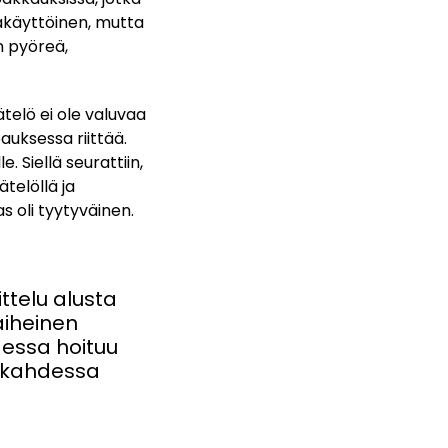
takäyttöinen, mutta
n pyöreä,
ätelö ei ole valuvaa
auksessa riittää.
 Siellä seurattiin,
telöllä ja
s oli tyytyväinen.
ttelu alusta
iheinen
dessa hoituu
n kahdessa