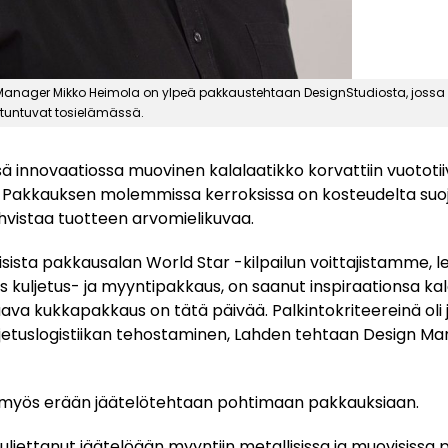
anager Mikko Heimola on ylpeä pakkaustehtaan DesignStudiosta, jossa 
 tuntuvat tosielämässä.
 innovaatiossa muovinen kalalaatikko korvattiin vuototiivi
a. Pakkauksen molemmissa kerroksissa on kosteudelta suoj
ahvistaa tuotteen arvomielikuvaa.
ista pakkausalan World Star -kilpailun voittajistamme, le
is kuljetus- ja myyntipakkaus, on saanut inspiraationsa kal
va kukkapakkaus on tätä päivää. Palkintokriteereinä oli
jetuslogistiikan tehostaminen, Lahden tehtaan Design M
ti myös erään jäätelötehtaan pohtimaan pakkauksiaan.
ljettanut jäätelöään myyntiin metallisissa ja muovisissa 