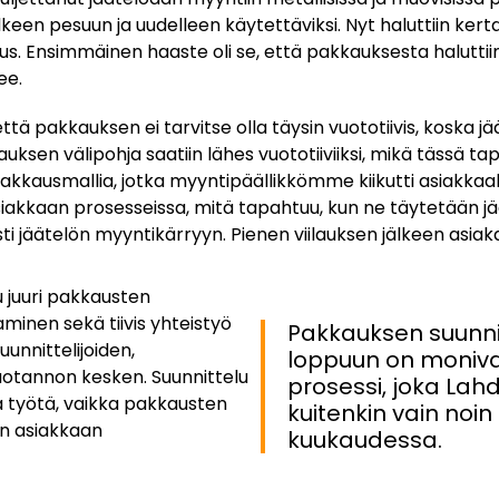
älkeen pesuun ja uudelleen käytettäviksi. Nyt haluttiin ker
s. Ensimmäinen haaste oli se, että pakkauksesta haluttii
ee.
ttä pakkauksen ei tarvitse olla täysin vuototiivis, koska jä
ksen välipohja saatiin lähes vuototiiviiksi, mikä tässä tap
kkausmallia, jotka myyntipäällikkömme kiikutti asiakkaalle.
iakkaan prosesseissa, mitä tapahtuu, kun ne täytetään jää
i jäätelön myyntikärryyn. Pienen viilauksen jälkeen asiaka
 juuri pakkausten
aminen sekä tiivis yhteistyö
Pakkauksen suunni
unnittelijoiden,
loppuun on moniva
uotannon kesken. Suunnittelu
prosessi, joka Lah
a työtä, vaikka pakkausten
kuitenkin vain noi
in asiakkaan
kuukaudessa.