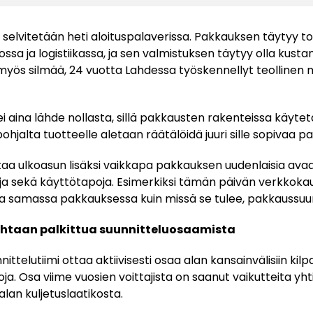
selvitetään heti aloituspalaverissa. Pakkauksen täytyy to
a ja logistiikassa, ja sen valmistuksen täytyy olla kust
yös silmää, 24 vuotta Lahdessa työskennellyt teollinen m
i aina lähde nollasta, sillä pakkausten rakenteissa käyte
ohjalta tuotteelle aletaan räätälöidä juuri sille sopivaa p
ttaa ulkoasun lisäksi vaikkapa pakkauksen uudenlaisia ava
 sekä käyttötapoja. Esimerkiksi tämän päivän verkkoka
a samassa pakkauksessa kuin missä se tulee, pakkaussuunn
htaan palkittua suunnitteluosaamista
telutiimi ottaa aktiivisesti osaa alan kansainvälisiin kilpai
ntoja. Osa viime vuosien voittajista on saanut vaikutteita 
alan kuljetuslaatikosta.