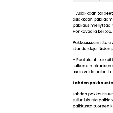
– Asiakkaan tarpeet 
asiakkaan pakkaamoss
pakkaus miellyttää m
Honkavaara kertoo.
Pakkaussuunnittelu e
standardeja. Niiden p
– Räätälöinti tarkoi
sulkemismekanismeja
usein voida palautta
Lahden pakkauste
Lahden pakkaussuunnit
tullut lukuisia palki
palkitusta tuoreen k