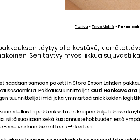
Etusivu
»
Terve Metsä
»
Paras pak
kkauksen täytyy olla kestävä, kierrätettäv
äköinen. Sen täytyy myös liikkua sujuvasti k
t saadaan samaan pakettiin Stora Enson Lahden pakkaus
kkausosaamista. Pakkaussuunnittelijat
Outi Honkavaara
suunnittelijatiimiä, joka ymmärtää asiakkaiden logistiika
suunnitelluista pakkauksista on kaupan kuljetuksissa käyt
a. Niitä suositaan sekä kustannustehokkuuden että ymp
ka-aine voidaan kierrättää 7–9 kertaa.