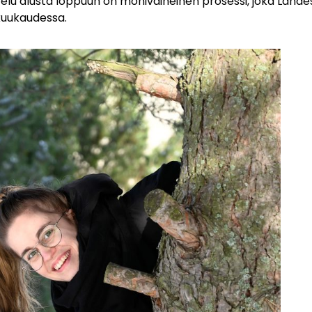
lu alusta loppuun on monivaiheinen prosessi, joka Lahdes
kuukaudessa.