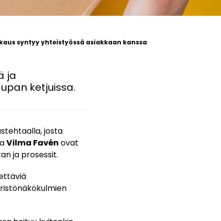
kaus syntyy yhteistyössä asiakkaan kanssa
ä ja
aupan ketjuissa.
tehtaalla, josta
ja
Vilma Favén
ovat
n ja prosessit.
ettäviä
äristönäkökulmien