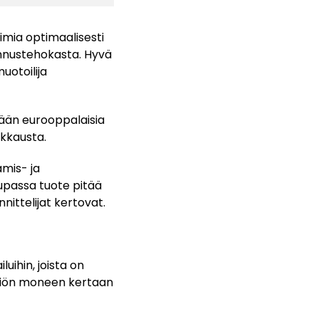
imia optimaalisesti
annustehokasta. Hyvä
uotoilija
tään eurooppalaisia
akkausta.
amis- ja
upassa tuote pitää
ittelijat kertovat.
luihin, joista on
yhtiön moneen kertaan