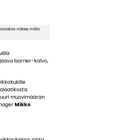
asiakas näkee, miltä
illä
aava barrier-kalvo,
ikkokukille
alaatikosta.
 juuri muovimäärän
anager
Mikko
pakkauksissa, jotka