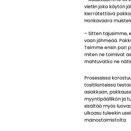
vietiin joka käytön j
kierrätettävä pakkau
Honkavaara muistel
– Sitten tajusimme, e
vaan jähmeää. Pakkau
Teimme ensin pari pa
miten ne toimivat as
mahtuvatko ne nätist
Prosessissa korostuu
tositilanteissa testa
asiakkaan, pakkaussu
myyntipäällikön ja t
sisältää myös luova
ulkoasu tuleekin use
mainostoimistolta.