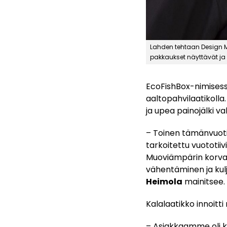
Lahden tehtaan Design M
pakkaukset näyttävät ja
EcoFishBox-nimisessä
aaltopahvilaatikoll
ja upea painojälki v
– Toinen tämänvuotis
tarkoitettu vuototiiv
Muoviämpärin korvaa
vähentäminen ja kul
Heimola
mainitsee.
Kalalaatikko innoit
– Asiakkaamme oli ku