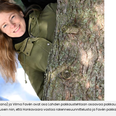
ana) ja Vilma Favén ovat osa Lahden pakkaustehtaan osaavaa pakkauss
 usein niin, että Honkavaara vastaa rakennesuunnittelusta ja Favén pakk
.