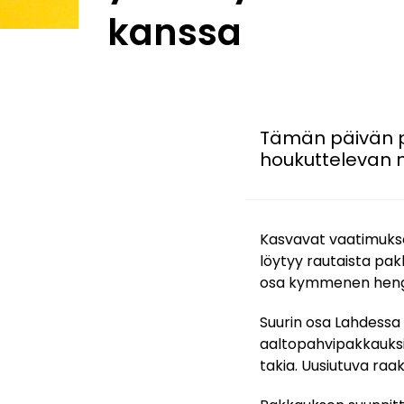
kanssa
Tämän päivän pa
houkuttelevan n
Kasvavat vaatimukse
löytyy rautaista pa
osa kymmenen hengen 
Suurin osa Lahdessa 
aaltopahvipakkauksi
takia. Uusiutuva raa