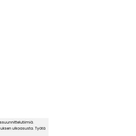
uunnittelutiimiä.
auksen ulkoasusta. Työtä