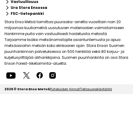
keyboard_arrow_right
Vastuullisuus
keyboard_arrow_right
Ura Stora Ensossa
keyboard_arrow_right
FSC-tietopankki
Stora Enso Metsä toimittaa puuraaka-ainetta vuosittain noin 20
miljoonaa kuutiometriä uusiutuvien materiaalien valmistamiseen.
Hankimme puita vain vastuullisesti hoidetuista metsistä.
Tarjoamme lisäksi metsänomistajille asiantuntemusta ja apua
metsäasioihin metsän koko elinkaaren ajan. Stora Enson Suomen
puunhankinnan palveluksessa on 500 henkilöä sekä 80 korjuu- ja
kuljetusyrittäjää alihankkijoina. Suomen puunhankinta on osa Stora
Enson Forest-liiketoiminta-aluetta.
2026 © Stora Enso Metsä
Puheluiden hinnat
Tietosuojakäytäntö