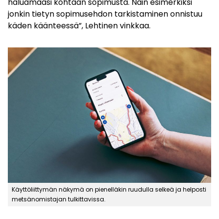
haluamaasi kohtaan sopimusta. Näin esimerkiksi
jonkin tietyn sopimusehdon tarkistaminen onnistuu
käden käänteessä”, Lehtinen vinkkaa.
Käyttöliittymän näkymä on pienelläkin ruudulla selkeä ja helposti
metsänomistajan tulkittavissa.