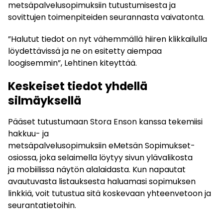
metsäpalvelusopimuksiin tutustumisesta ja
sovittujen toimenpiteiden seurannasta vaivatonta.
”Halutut tiedot on nyt vähemmällä hiiren klikkailulla
löydettävissä ja ne on esitetty aiempaa
loogisemmin”, Lehtinen kiteyttää.
Keskeiset tiedot yhdellä
silmäyksellä
Pääset tutustumaan Stora Enson kanssa tekemiisi
hakkuu- ja
metsäpalvelusopimuksiin eMetsän Sopimukset-
osiossa, joka selaimella löytyy sivun ylävalikosta
ja mobiilissa näytön alalaidasta. Kun napautat
avautuvasta listauksesta haluamasi sopimuksen
linkkiä, voit tutustua sitä koskevaan yhteenvetoon ja
seurantatietoihin.