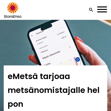
search
eMetsä tarjoaa
metsänomistajalle hel
pon