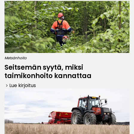
Metsänhoito
Seitsemän syytä, miksi
taimikonhoito kannattaa
Lue kirjoitus
keyboard_arrow_right