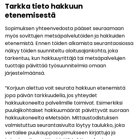
Tarkka tieto hakkuun
etenemisestä
Sopimuksen yhteenvedosta pääset seuraamaan
myös sovittujen metsäpalvelutöiden ja hakkuiden
etenemistä. Ennen töiden alkamista seurantaosiossa
näkyy töiden suunniteltu aloitusajankohta, joka
tarkentuu, kun hakkuuyrittäjä tai metsäpalvelujen
tuottaja päivittää työsuunnitelmia omaan
järjestelmäänsä.
”Korjuun alettua voit seurata hakkuun etenemistä
jopa päivän tarkkuudella, jos yhteydet
hakkuukoneelta palvelimille toimivat. Esimerkiksi
puulajikohtaiset hakkuumäärät päivittyvät suoraan
hakkuukoneelta eMetsään. Mittaustodistuksen
valmistuttua seurantasivulta löytyy taulukko, joka
vertailee puukauppasopimukseen kirjattuja ja