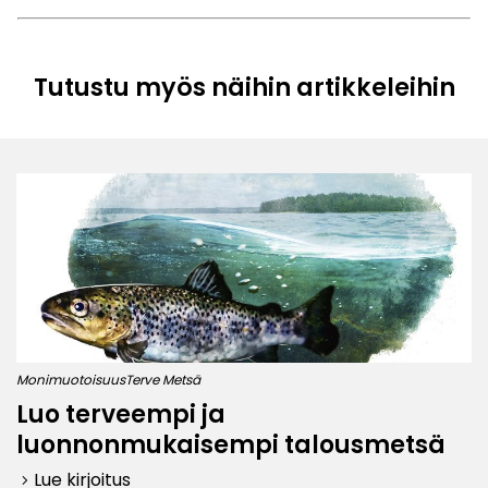
Tutustu myös näihin artikkeleihin
Monimuotoisuus
Terve Metsä
Luo terveempi ja
luonnonmukaisempi talousmetsä
Lue kirjoitus
keyboard_arrow_right