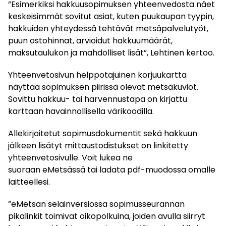
”Esimerkiksi hakkuusopimuksen yhteenvedosta näet
keskeisimmät sovitut asiat, kuten puukaupan tyypin,
hakkuiden yhteydessä tehtävät metsäpalvelutyöt,
puun ostohinnat, arvioidut hakkuumäärät,
maksutaulukon ja mahdolliset lisät”, Lehtinen kertoo.
Yhteenvetosivun helppotajuinen korjuukartta
näyttää sopimuksen piirissä olevat metsäkuviot.
Sovittu hakkuu- tai harvennustapa on kirjattu
karttaan havainnollisella värikoodilla.
Allekirjoitetut sopimusdokumentit sekä hakkuun
jälkeen lisätyt mittaustodistukset on linkitetty
yhteenvetosivulle. Voit lukea ne
suoraan eMetsässä tai ladata pdf-muodossa omalle
laitteellesi.
”eMetsän selainversiossa sopimusseurannan
pikalinkit toimivat oikopolkuina, joiden avulla siirryt