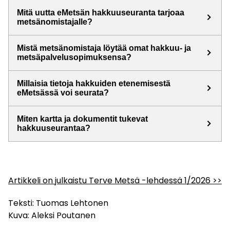
Mitä uutta eMetsän hakkuuseuranta tarjoaa
keyboard_arrow_right
metsänomistajalle?
Mistä metsänomistaja löytää omat hakkuu- ja
keyboard_arrow_right
metsäpalvelusopimuksensa?
Millaisia tietoja hakkuiden etenemisestä
keyboard_arrow_right
eMetsässä voi seurata?
Miten kartta ja dokumentit tukevat
keyboard_arrow_right
hakkuuseurantaa?
Artikkeli on julkaistu Terve Metsä -lehdessä 1/2026 >>
Teksti: Tuomas Lehtonen
Kuva: Aleksi Poutanen