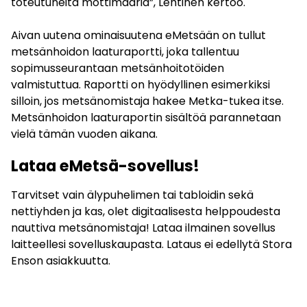
toteutuneita mottimääriä”, Lehtinen kertoo.
Aivan uutena ominaisuutena eMetsään on tullut
metsänhoidon laaturaportti, joka tallentuu
sopimusseurantaan metsänhoitotöiden
valmistuttua. Raportti on hyödyllinen esimerkiksi
silloin, jos metsänomistaja hakee Metka-tukea itse.
Metsänhoidon laaturaportin sisältöä parannetaan
vielä tämän vuoden aikana.
Lataa eMetsä-sovellus!
Tarvitset vain älypuhelimen tai tabloidin sekä
nettiyhden ja kas, olet digitaalisesta helppoudesta
nauttiva metsänomistaja! Lataa ilmainen sovellus
laitteellesi sovelluskaupasta. Lataus ei edellytä Stora
Enson asiakkuutta.