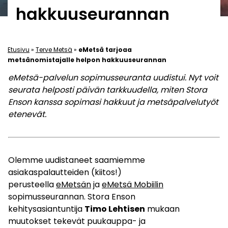
hakkuuseurannan
Etusivu
»
Terve Metsä
»
eMetsä tarjoaa
metsänomistajalle helpon hakkuuseurannan
eMetsä-palvelun sopimusseuranta uudistui. Nyt voit
seurata helposti päivän tarkkuudella, miten Stora
Enson kanssa sopimasi hakkuut ja metsäpalvelutyöt
etenevät.
Olemme uudistaneet saamiemme
asiakaspalautteiden (kiitos!)
perusteella
eMetsän
ja
eMetsä Mobiilin
sopimusseurannan. Stora Enson
kehitysasiantuntija
Timo Lehtisen
mukaan
muutokset tekevät puukauppa- ja