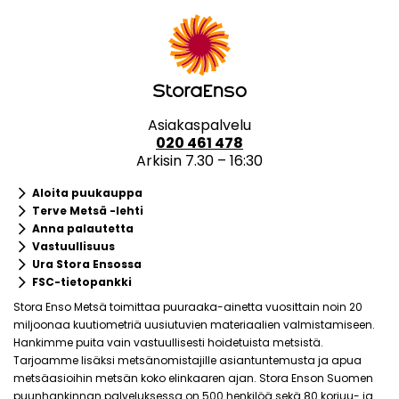
Asiakaspalvelu
020 461 478
Arkisin 7.30 – 16:30
keyboard_arrow_right
Aloita puukauppa
keyboard_arrow_right
Terve Metsä -lehti
keyboard_arrow_right
Anna palautetta
keyboard_arrow_right
Vastuullisuus
keyboard_arrow_right
Ura Stora Ensossa
keyboard_arrow_right
FSC-tietopankki
Stora Enso Metsä toimittaa puuraaka-ainetta vuosittain noin 20
miljoonaa kuutiometriä uusiutuvien materiaalien valmistamiseen.
Hankimme puita vain vastuullisesti hoidetuista metsistä.
Tarjoamme lisäksi metsänomistajille asiantuntemusta ja apua
metsäasioihin metsän koko elinkaaren ajan. Stora Enson Suomen
puunhankinnan palveluksessa on 500 henkilöä sekä 80 korjuu- ja