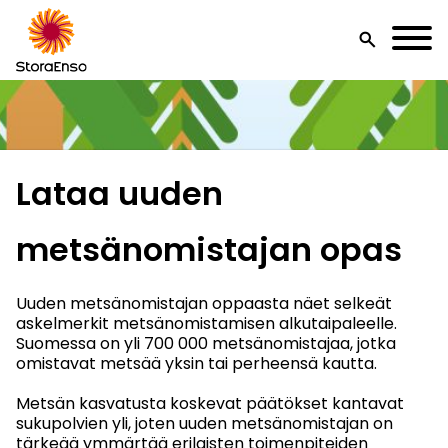
search
Lataa uuden
metsänomistajan opas
Uuden metsänomistajan oppaasta näet selkeät
askelmerkit metsänomistamisen alkutaipaleelle.
Suomessa on yli 700 000 metsänomistajaa, jotka
omistavat metsää yksin tai perheensä kautta.
Metsän kasvatusta koskevat päätökset kantavat
sukupolvien yli, joten uuden metsänomistajan on
tärkeää ymmärtää erilaisten toimenpiteiden