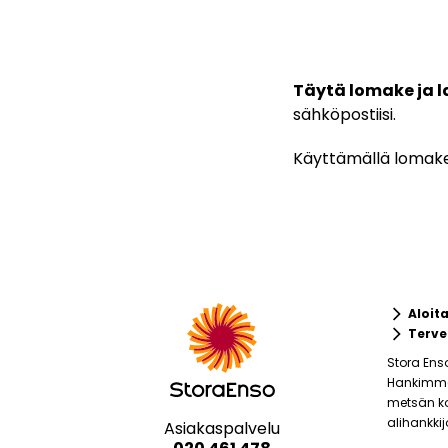
Täytä lomake ja l
sähköpostiisi.
Käyttämällä lomak
keyboard_arrow_right
Aloit
keyboard_arrow_right
Terve
Stora Ens
Hankimme 
metsän ko
alihankki
Asiakaspalvelu