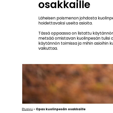
osakkaille
Läheisen poismenon johdosta kuolinpe
hoidettavaksi useita asioita.
Tässä oppaassa on listattu käytännön o
metsää omistavan kuolinpesän tulisi
käytännön toimissa ja mihin asioihin 
vaikuttaa.
Etusivu
»
Opas kuolinpesän osakkaille