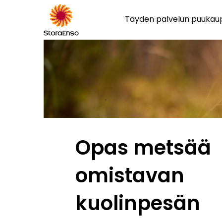
Täyden palvelun puuka
Opas metsää
omistavan
kuolinpesän