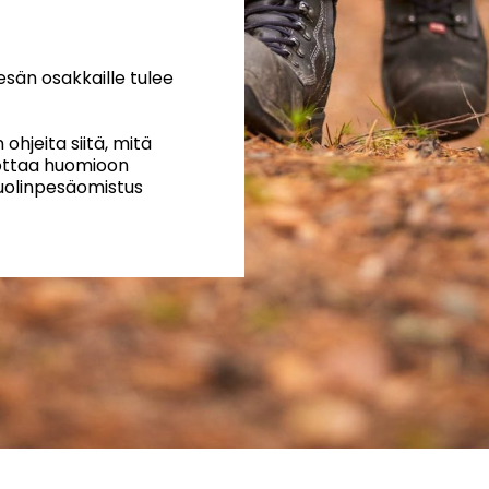
sän osakkaille tulee
hjeita siitä, mitä
 ottaa huomioon
kuolinpesäomistus