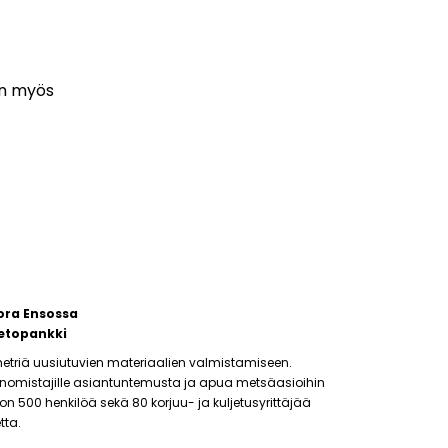
n myös
ora Ensossa
etopankki
etriä uusiutuvien materiaalien valmistamiseen.
änomistajille asiantuntemusta ja apua metsäasioihin
500 henkilöä sekä 80 korjuu- ja kuljetusyrittäjää
tta.