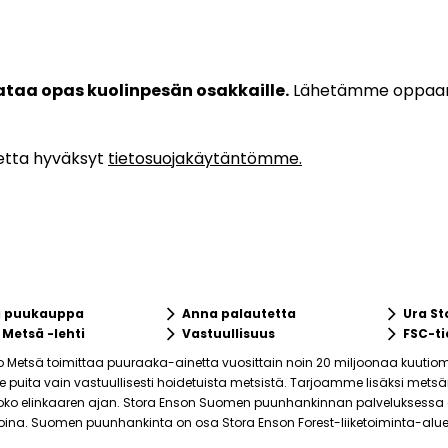
ataa opas kuolinpesän osakkaille.
Lähetämme oppaa
etta hyväksyt
tietosuojakäytäntömme.
keyboard_arrow_right
keyboard_arrow_right
a puukauppa
Anna palautetta
Ura St
keyboard_arrow_right
keyboard_arrow_right
 Metsä -lehti
Vastuullisuus
FSC-ti
o Metsä toimittaa puuraaka-ainetta vuosittain noin 20 miljoonaa kuutiom
puita vain vastuullisesti hoidetuista metsistä. Tarjoamme lisäksi mets
ko elinkaaren ajan. Stora Enson Suomen puunhankinnan palveluksessa on 
joina. Suomen puunhankinta on osa Stora Enson Forest-liiketoiminta-alue