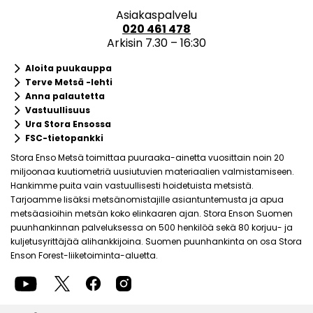
Asiakaspalvelu
020 461 478
Arkisin 7.30 – 16:30
keyboard_arrow_right
Aloita puukauppa
keyboard_arrow_right
Terve Metsä -lehti
keyboard_arrow_right
Anna palautetta
keyboard_arrow_right
Vastuullisuus
keyboard_arrow_right
Ura Stora Ensossa
keyboard_arrow_right
FSC-tietopankki
Stora Enso Metsä toimittaa puuraaka-ainetta vuosittain noin 20
miljoonaa kuutiometriä uusiutuvien materiaalien valmistamiseen.
Hankimme puita vain vastuullisesti hoidetuista metsistä.
Tarjoamme lisäksi metsänomistajille asiantuntemusta ja apua
metsäasioihin metsän koko elinkaaren ajan. Stora Enson Suomen
puunhankinnan palveluksessa on 500 henkilöä sekä 80 korjuu- ja
kuljetusyrittäjää alihankkijoina. Suomen puunhankinta on osa Stora
Enson Forest-liiketoiminta-aluetta.