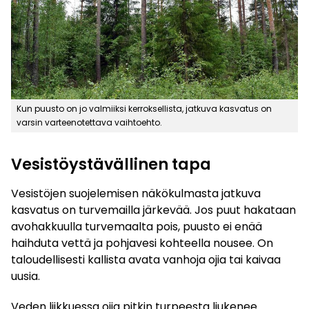
Kun puusto on jo valmiiksi kerroksellista, jatkuva kasvatus on
varsin varteenotettava vaihtoehto.
Vesistöystävällinen tapa
Vesistöjen suojelemisen näkökulmasta jatkuva
kasvatus on turvemailla järkevää. Jos puut hakataan
avohakkuulla turvemaalta pois, puusto ei enää
haihduta vettä ja pohjavesi kohteella nousee. On
taloudellisesti kallista avata vanhoja ojia tai kaivaa
uusia.
Veden liikkuessa ojia pitkin turpeesta liukenee