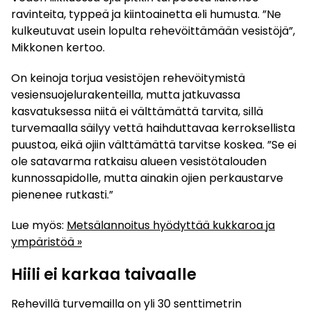
ravinteita, typpeä ja kiintoainetta eli humusta. ”Ne
kulkeutuvat usein lopulta rehevöittämään vesistöjä”,
Mikkonen kertoo.
On keinoja torjua vesistöjen rehevöitymistä
vesiensuojelurakenteilla, mutta jatkuvassa
kasvatuksessa niitä ei välttämättä tarvita, sillä
turvemaalla säilyy vettä haihduttavaa kerroksellista
puustoa, eikä ojiin välttämättä tarvitse koskea. ”Se ei
ole satavarma ratkaisu alueen vesistötalouden
kunnossapidolle, mutta ainakin ojien perkaustarve
pienenee rutkasti.”
Lue myös:
Metsälannoitus hyödyttää kukkaroa ja
ympäristöä »
Hiili ei karkaa taivaalle
Rehevillä turvemailla on yli 30 senttimetrin