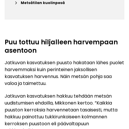
keyboard_arrow_right
Metsätilan kuolinpesä
Puu tottuu hiljalleen harvempaan
asentoon
Jatkuvan kasvatuksen puusto hakataan lähes puolet
harvemmaksi kuin perinteinen jaksollisen
kasvatuksen harvennus. Näin metsän pohja saa
valoa ja taimettuu.
Jatkuvan kasvatuksen hakkuu tehdään metsän
uudistumisen ehdoilla, Mikkonen kertoo. ”Kaikkia
puuston kerroksia harvennetaan tasaisesti, mutta
hakkuu painottuu tukkirunkoiseen kolmannen
kerroksen puustoon eli päävaltapuun