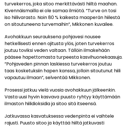
turvekerros, joka sitoo merkittävästi hiiltä maahan.
Kivennäismailla ei ole samaa ilmiötä. ”Turve on tosi
iso hiilivarasto. Noin 80 % kaikesta maaperän hiilestä
on sitoutuneena turvemaihin”, Mikkonen kuvailee.
Avohakkuun seurauksena pohjavesi nousee
hetkellisesti ennen ojitusta ylös, joten turvekerros
joutuu toviksi veden valtaan. Tällöin ilmakehään
pääsee hapettomasta turpeesta kasvihuonekaasuja.
”Pohjaveden pinnan laskiessa turvekerros joutuu
taas kosketuksiin hapen kanssa, jolloin sitoutunut hiili
vapautuu ilmaan”, selventää Mikkonen.
Prosessi jatkuu vielä vuosia avohakkuun jälkeenkin.
Vasta uusi hyvin kasvava puusto ryhtyy käyttämään
ilmaston hiilidioksidia ja sitoo sitä itseensä.
Jatkuvassa kasvatuksessa vedenpinta ei vaihtele
rajusti. Puusto sitoo ja käyttää hiiltä jatkuvasti