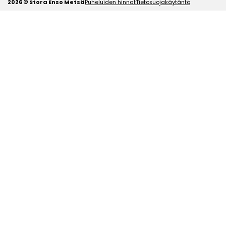
2026 © Stora Enso Metsä
Puheluiden hinnat
Tietosuojakäytäntö