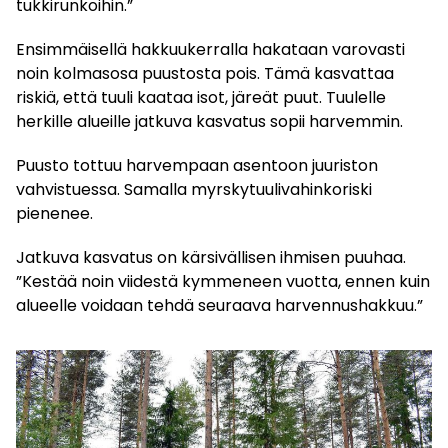
tukkirunkoihin.”
Ensimmäisellä hakkuukerralla hakataan varovasti
noin kolmasosa puustosta pois. Tämä kasvattaa
riskiä, että tuuli kaataa isot, järeät puut. Tuulelle
herkille alueille jatkuva kasvatus sopii harvemmin.
Puusto tottuu harvempaan asentoon juuriston
vahvistuessa. Samalla myrskytuulivahinkoriski
pienenee.
Jatkuva kasvatus on kärsivällisen ihmisen puuhaa.
”Kestää noin viidestä kymmeneen vuotta, ennen kuin
alueelle voidaan tehdä seuraava harvennushakkuu.”