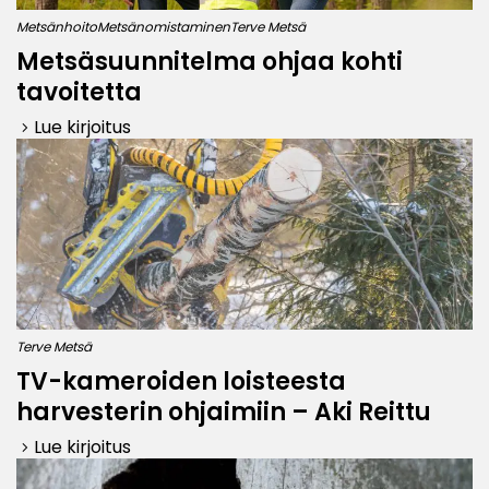
Metsänhoito
Metsänomistaminen
Terve Metsä
Metsäsuunnitelma ohjaa kohti
tavoitetta
Lue kirjoitus
keyboard_arrow_right
Terve Metsä
TV-kameroiden loisteesta
harvesterin ohjaimiin – Aki Reittu
Lue kirjoitus
keyboard_arrow_right