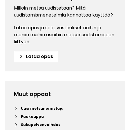
Milloin metsä uudistetaan? Mitä
uudistamismenetelmiä kannattaa käyttää?
Lataa opas ja saat vastaukset näihin ja
moniin muihin asioihin metsänuudistamiseen
liittyen.
keyboard_arrow_right
Lataa opas
Muut oppaat
keyboard_arrow_right
Uusi metsänomistaja
keyboard_arrow_right
Puukauppa
keyboard_arrow_right
Sukupolvenvaihdos