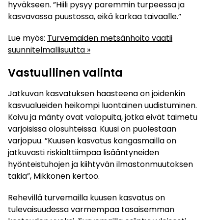
hyväkseen. ”Hiili pysyy paremmin turpeessa ja
kasvavassa puustossa, eikä karkaa taivaalle.”
Lue myös:
Turvemaiden metsänhoito vaatii
suunnitelmallisuutta »
Vastuullinen valinta
Jatkuvan kasvatuksen haasteena on joidenkin
kasvualueiden heikompi luontainen uudistuminen.
Koivu ja mänty ovat valopuita, jotka eivät taimetu
varjoisissa olosuhteissa. Kuusi on puolestaan
varjopuu. ”Kuusen kasvatus kangasmailla on
jatkuvasti riskialttiimpaa lisääntyneiden
hyönteistuhojen ja kiihtyvän ilmastonmuutoksen
takia”, Mikkonen kertoo.
Rehevillä turvemailla kuusen kasvatus on
tulevaisuudessa varmempaa tasaisemman