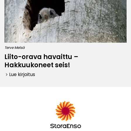
Terve Metsä
Liito-orava havaittu –
Hakkuukoneet seis!
Lue kirjoitus
keyboard_arrow_right