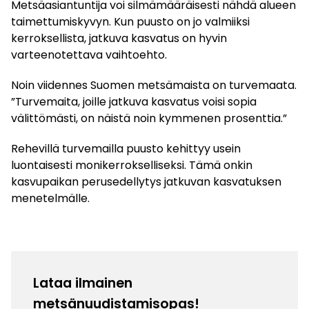
Metsäasiantuntija voi silmämääräisesti nähdä alueen
taimettumiskyvyn. Kun puusto on jo valmiiksi
kerroksellista, jatkuva kasvatus on hyvin
varteenotettava vaihtoehto.
Noin viidennes Suomen metsämaista on turvemaata.
”Turvemaita, joille jatkuva kasvatus voisi sopia
välittömästi, on näistä noin kymmenen prosenttia.”
Rehevillä turvemailla puusto kehittyy usein
luontaisesti monikerrokselliseksi. Tämä onkin
kasvupaikan perusedellytys jatkuvan kasvatuksen
menetelmälle.
Lataa ilmainen
metsänuudistamisopas!