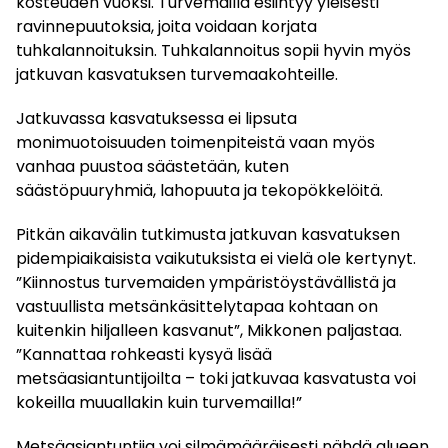
kosteuden vuoksi. Turvemailla esiintyy yleisesti
ravinnepuutoksia, joita voidaan korjata
tuhkalannoituksin. Tuhkalannoitus sopii hyvin myös
jatkuvan kasvatuksen turvemaakohteille.
Jatkuvassa kasvatuksessa ei lipsuta
monimuotoisuuden toimenpiteistä vaan myös
vanhaa puustoa säästetään, kuten
säästöpuuryhmiä, lahopuuta ja tekopökkelöitä.
Pitkän aikavälin tutkimusta jatkuvan kasvatuksen
pidempiaikaisista vaikutuksista ei vielä ole kertynyt.
”Kiinnostus turvemaiden ympäristöystävällistä ja
vastuullista metsänkäsittelytapaa kohtaan on
kuitenkin hiljalleen kasvanut”, Mikkonen paljastaa.
”Kannattaa rohkeasti kysyä lisää
metsäasiantuntijoilta – toki jatkuvaa kasvatusta voi
kokeilla muuallakin kuin turvemailla!”
Metsäasiantuntija voi silmämääräisesti nähdä alueen