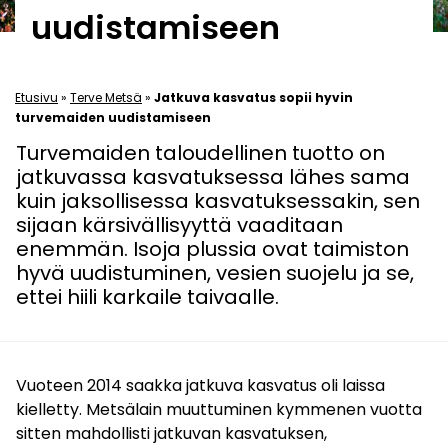
uudistamiseen
Etusivu
»
Terve Metsä
»
Jatkuva kasvatus sopii hyvin
turvemaiden uudistamiseen
Turvemaiden taloudellinen tuotto on
jatkuvassa kasvatuksessa lähes sama
kuin jaksollisessa kasvatuksessakin, sen
sijaan kärsivällisyyttä vaaditaan
enemmän. Isoja plussia ovat taimiston
hyvä uudistuminen, vesien suojelu ja se,
ettei hiili karkaile taivaalle.
Vuoteen 2014 saakka jatkuva kasvatus oli laissa
kielletty. Metsälain muuttuminen kymmenen vuotta
sitten mahdollisti jatkuvan kasvatuksen,