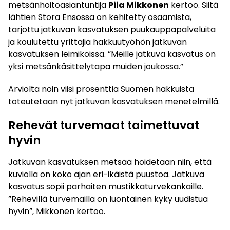
metsänhoitoasiantuntija
Piia Mikkonen
kertoo. Siitä
lähtien Stora Ensossa on kehitetty osaamista,
tarjottu jatkuvan kasvatuksen puukauppapalveluita
ja koulutettu yrittäjiä hakkuutyöhön jatkuvan
kasvatuksen leimikoissa. ”Meille jatkuva kasvatus on
yksi metsänkäsittelytapa muiden joukossa.”
Arviolta noin viisi prosenttia Suomen hakkuista
toteutetaan nyt jatkuvan kasvatuksen menetelmillä.
Rehevät turvemaat taimettuvat
hyvin
Jatkuvan kasvatuksen metsää hoidetaan niin, että
kuviolla on koko ajan eri-ikäistä puustoa. Jatkuva
kasvatus sopii parhaiten mustikkaturvekankaille.
”Rehevillä turvemailla on luontainen kyky uudistua
hyvin”, Mikkonen kertoo.