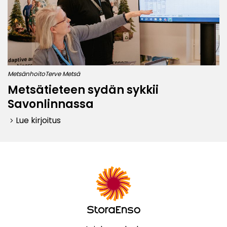
Metsänhoito
Terve Metsä
Metsätieteen sydän sykkii
Savonlinnassa
Lue kirjoitus
keyboard_arrow_right