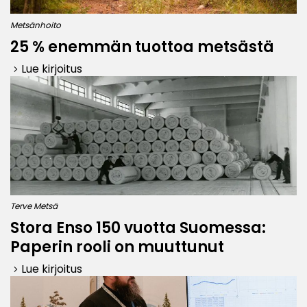
Metsänhoito
25 % enemmän tuottoa metsästä
Lue kirjoitus
keyboard_arrow_right
Terve Metsä
Stora Enso 150 vuotta Suomessa:
Paperin rooli on muuttunut
Lue kirjoitus
keyboard_arrow_right