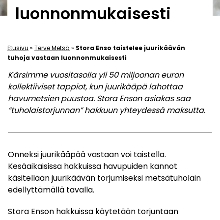
luonnonmukaisesti
Etusivu
»
Terve Metsä
»
Stora Enso taistelee juurikäävän
tuhoja vastaan luonnonmukaisesti
Kärsimme vuositasolla yli 50 miljoonan euron
kollektiiviset tappiot, kun juurikääpä lahottaa
havumetsien puustoa. Stora Enson asiakas saa
“tuholaistorjunnan” hakkuun yhteydessä maksutta.
Onneksi juurikääpää vastaan voi taistella.
Kesäaikaisissa hakkuissa havupuiden kannot
käsitellään juurikäävän torjumiseksi metsätuholain
edellyttämällä tavalla.
Stora Enson hakkuissa käytetään torjuntaan