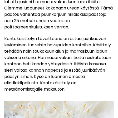
lahottajasieni harmaaorvakan luontaisia itiöitä.
Olemme luopuneet kokonaan urean käytöstä. Tämä
päätös vähentää puunkorjuun hiilidioksidipäästöjä
noin 25 metsäkoneen vuotuisen
polttoaineenkulutuksen verran.
Kantokäsittelyn tavoitteena on estää juurikäävän
leviäminen tuoreisiin havupuiden kantoihin. Käsittely
tehdään noin toukokuun alun ja marraskuun lopun
välisenä aikana. Harmaaorvakan itiöitä ruiskutetaan
kantoon heti kaadon yhteydessä. Itiöistä kasvava
sieni valtaa kannon nopeasti ja estää juurikäävän
pääsyn siihen. Kyse on luonnon omasta
elintilakilpailusta. Kantokäsittely on
metsänomistajalle maksuton.