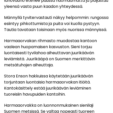
lahovaurio etenee puussa huomaamatta ja paljastuu
yleensä vasta puun kaadon yhteydessä.
Männyllä tyvitervastauti näkyy helpommin: rungossa
esiintyy pihkottumista ja puita voi kuolla pystyyn.
Tautia tavataan toisinaan myös nuorissa männyissä.
Harmaaorvakan rihmasto muodostaa kantoon
vaalean huopamaisen kasvuston. Sieni torjuu
luontaisesti tyvilahoa aiheuttavan juurikäävän
leviämistä. Juurikääpä on Suomen merkittävin
metsätuhojen aiheuttaja.
Stora Enson hakkuissa käytetään juurikäävän
torjuntaan luontaisia harmaaorvakan itiöitä.
Kantokäsittely estää juurikäävän leviäminen
tuoreisiin havupuiden kantoihin.
Harmaaorvakka on luonnonmukainen sienilaji
Suomen metsissä. Se valtaa nopeasti tuoreen