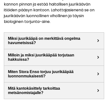
kannon pinnan ja estää haitallisen juurikäävän
itiöiden pääsyn kantoon. Lahottajasienenä se on
juurikäävän luonnollinen vihollinen ja täysin
biologinen torjunta-aine.
Miksi juurikääpä on merkittävä ongelma
keyboard_arrow_right
havumetsissä?
Milloin ja miksi juurikääpää torjutaan
keyboard_arrow_right
hakkuissa?
Miten Stora Enso torjuu juurikääpää
keyboard_arrow_right
luonnonmukaisesti?
Mitä kantokäsittely tarkoittaa
keyboard_arrow_right
metsänomistajalle?