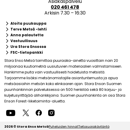
Asiakaspalvelu
020 461 478
Arkisin 7.30 – 16:30
keyboard_arrow_right
Aloita puukauppa
keyboard_arrow_right
Terve Metsä -lehti
keyboard_arrow_right
Anna palautetta
keyboard_arrow_right
Vastuullisuus
keyboard_arrow_right
Ura Stora Ensossa
keyboard_arrow_right
FSC-tietopankki
Stora Enso Metsä toimittaa puuraaka-ainetta vuosittain noin 20
miljoonaa kuutiometriä uusiutuvien materiaalien valmistamiseen.
Hankimme puita vain vastuullisesti hoidetuista metsistä.
Tarjoamme lisäksi metsänomistajille asiantuntemusta ja apua
metsäasioihin metsän koko elinkaaren ajan. Stora Enson Suomen
puunhankinnan palveluksessa on 500 henkilöä sekä 80 korjuu- ja
kuljetusyrittäjää alihankkijoina. Suomen puunhankinta on osa Stora
Enson Forest-liiketoiminta-aluetta.
2026 © Stora Enso Metsä
Puheluiden hinnat
Tietosuojakäytäntö