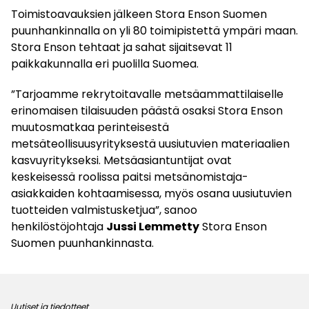
Toimistoavauksien jälkeen Stora Enson Suomen
puunhankinnalla on yli 80 toimipistettä ympäri maan.
Stora Enson tehtaat ja sahat sijaitsevat 11
paikkakunnalla eri puolilla Suomea.
”Tarjoamme rekrytoitavalle metsäammattilaiselle
erinomaisen tilaisuuden päästä osaksi Stora Enson
muutosmatkaa perinteisestä
metsäteollisuusyrityksestä uusiutuvien materiaalien
kasvuyritykseksi. Metsäasiantuntijat ovat
keskeisessä roolissa paitsi metsänomistaja-
asiakkaiden kohtaamisessa, myös osana uusiutuvien
tuotteiden valmistusketjua”, sanoo
henkilöstöjohtaja
Jussi Lemmetty
Stora Enson
Suomen puunhankinnasta.
Uutiset ja tiedotteet