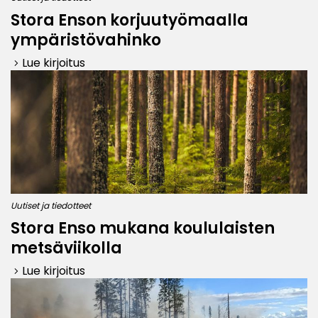
Stora Enson korjuutyömaalla
ympäristövahinko
Lue kirjoitus
keyboard_arrow_right
Uutiset ja tiedotteet
Stora Enso mukana koululaisten
metsäviikolla
Lue kirjoitus
keyboard_arrow_right