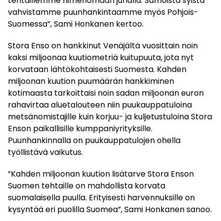
tehtaillemme nimenomaan junalla. Samoista syistä
vahvistamme puunhankintaamme myös Pohjois-
Suomessa”, Sami Honkanen kertoo.
Stora Enso on hankkinut Venäjältä vuosittain noin
kaksi miljoonaa kuutiometriä kuitupuuta, jota nyt
korvataan lähtökohtaisesti Suomesta. Kahden
miljoonan kuution puumäärän hankkiminen
kotimaasta tarkoittaisi noin sadan miljoonan euron
rahavirtaa aluetalouteen niin puukauppatuloina
metsänomistajille kuin korjuu- ja kuljetustuloina Stora
Enson paikallisille kumppaniyrityksille.
Puunhankinnalla on puukauppatulojen ohella
työllistävä vaikutus.
”Kahden miljoonan kuution lisätarve Stora Enson
Suomen tehtaille on mahdollista korvata
suomalaisella puulla. Erityisesti harvennuksille on
kysyntää eri puolilla Suomea”, Sami Honkanen sanoo.