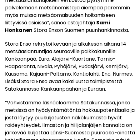
metsäasiantuntijoiden verkostoa pystymme
palvelemaan metsänomistajia aiempaa paremmin
myös muissa metsäomaisuuden hoitamiseen
liittyvissä asioissa”, sanoo ostojohtaja
Sami
Honkanen
Stora Enson Suomen puunhankinnasta.
Stora Enso rekrytoi kevään ja alkukesän aikana 14
metsäasiantuntijaa seuraaville paikkakunnille:
Kankaanpää, Eura, Alajärvi-Kuortane, Tornio-
Haaparanta, Nivala, Pyhäjärvi, Pudasjärvi, Kemijärvi,
Kuusamo, Kajaani-Paltamo, Kontiolahti, Eno, Nurmes.
Lisäksi Stora Enso avaa kaksi uutta toimipistettä
Satakunnassa Kankaanpäähän ja Euraan.
”Vahvistamme läsnäoloamme Satakunnassa, jonka
metsissä on hyödyntämätöntä hakkuupotentiaalia ja
josta löytyy puukuljetusten näkökulmasta hyvät
raideyhteydet. Ilmaston ja hiilijalanjäljen kannalta on
järkevää kuljettaa Länsi-Suomesta puuraaka-ainetta