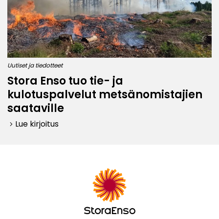
Uutiset ja tiedotteet
Stora Enso tuo tie- ja
kulotuspalvelut metsänomistajien
saataville
Lue kirjoitus
keyboard_arrow_right