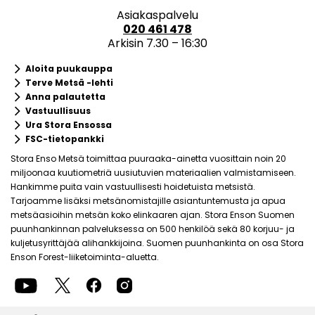
Asiakaspalvelu
020 461 478
Arkisin 7.30 – 16:30
keyboard_arrow_right
Aloita puukauppa
keyboard_arrow_right
Terve Metsä -lehti
keyboard_arrow_right
Anna palautetta
keyboard_arrow_right
Vastuullisuus
keyboard_arrow_right
Ura Stora Ensossa
keyboard_arrow_right
FSC-tietopankki
Stora Enso Metsä toimittaa puuraaka-ainetta vuosittain noin 20
miljoonaa kuutiometriä uusiutuvien materiaalien valmistamiseen.
Hankimme puita vain vastuullisesti hoidetuista metsistä.
Tarjoamme lisäksi metsänomistajille asiantuntemusta ja apua
metsäasioihin metsän koko elinkaaren ajan. Stora Enson Suomen
puunhankinnan palveluksessa on 500 henkilöä sekä 80 korjuu- ja
kuljetusyrittäjää alihankkijoina. Suomen puunhankinta on osa Stora
Enson Forest-liiketoiminta-aluetta.