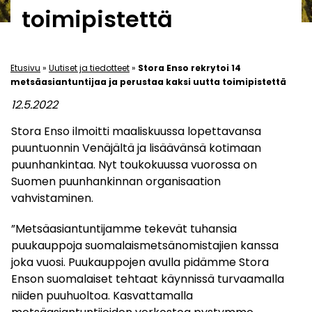
toimipistettä
Etusivu
»
Uutiset ja tiedotteet
»
Stora Enso rekrytoi 14
metsäasiantuntijaa ja perustaa kaksi uutta toimipistettä
12.5.2022
Stora Enso ilmoitti maaliskuussa lopettavansa
puuntuonnin Venäjältä ja lisäävänsä kotimaan
puunhankintaa. Nyt toukokuussa vuorossa on
Suomen puunhankinnan organisaation
vahvistaminen.
”Metsäasiantuntijamme tekevät tuhansia
puukauppoja suomalaismetsänomistajien kanssa
joka vuosi. Puukauppojen avulla pidämme Stora
Enson suomalaiset tehtaat käynnissä turvaamalla
niiden puuhuoltoa. Kasvattamalla