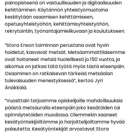
painopisteenä on vastuullisuuden ja digitaalisuuden
kehittäminen. Käytännön yhteistyömuotoina
keskitytään osaamisen kehittämiseen,
opetusyhteistyöhön, kehittämisyhteistyöhön,
rekrytointiin, työnantajamielikuvaan ja koulutukseen.
”Stora Enson toiminnan perustana ovat hyvin
hoidetut, kasvavat metsät. Metsäammattilaisemme
ovat hoitaneet metsiä huolellisesti jo 150 vuotta, ja
aikomus on jatkaa tätä työtä myös tästä eteenpäin.
Osaaminen on ratkaisevan tärkeää metsäalan
tulevaisuuden menestyksessä”, kertoo Jyri
Änäkkälä.
”Vuosittain tarjoamme opiskelijoille mahdollisuuksia
päästä metsäuralla eteenpäin joko kesätöiden tai
opinnäytetöiden muodossa. Olemmekin saaneet
kesätyöntekijöiltämme ja harjoittelijoiltamme hyvää
palautetta. Kesätyöntekijät arvostavat Stora