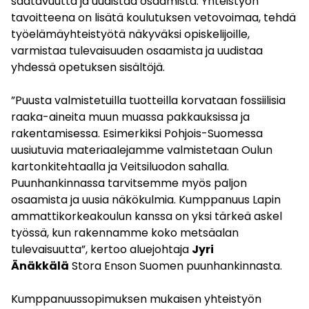
saatavuutta ja uudistaa osaamista. Yhteistyön
tavoitteena on lisätä koulutuksen vetovoimaa, tehdä
työelämäyhteistyötä näkyväksi opiskelijoille,
varmistaa tulevaisuuden osaamista ja uudistaa
yhdessä opetuksen sisältöjä.
”Puusta valmistetuilla tuotteilla korvataan fossiilisia
raaka-aineita muun muassa pakkauksissa ja
rakentamisessa. Esimerkiksi Pohjois-Suomessa
uusiutuvia materiaalejamme valmistetaan Oulun
kartonkitehtaalla ja Veitsiluodon sahalla.
Puunhankinnassa tarvitsemme myös paljon
osaamista ja uusia näkökulmia. Kumppanuus Lapin
ammattikorkeakoulun kanssa on yksi tärkeä askel
työssä, kun rakennamme koko metsäalan
tulevaisuutta”, kertoo aluejohtaja
Jyri
Änäkkälä
Stora Enson Suomen puunhankinnasta.
Kumppanuussopimuksen mukaisen yhteistyön