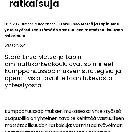
ratkaisuja
Etusivu
»
Uutiset ja tiedotteet
»
Stora Enso Metsä ja Lapin AMK
yhteistyössä kehittämään vastuullisen metsäteollisuuden
ratkaisuja
30.1.2023
Stora Enso Metsä ja Lapin
ammattikorkeakoulu ovat solmineet
kumppanuussopimuksen strategisia ja
operatiivisia tavoitteitaan tukevasta
yhteistyöstä.
Kumppanuussopimuksen mukaisessa yhteistyössä
osapuolilla on yhteinen tavoite kehittää vastuullisen
metsäteollisuuden ratkaisuja; varmistaa työvoiman