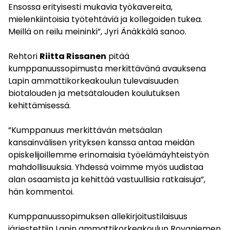
Ensossa erityisesti mukavia työkavereita,
mielenkiintoisia työtehtäviä ja kollegoiden tukea.
Meillä on reilu meininki”, Jyri Änäkkälä sanoo.
Rehtori
Riitta Rissanen
pitää
kumppanuussopimusta merkittävänä avauksena
Lapin ammattikorkeakoulun tulevaisuuden
biotalouden ja metsätalouden koulutuksen
kehittämisessä.
”Kumppanuus merkittävän metsäalan
kansainvälisen yrityksen kanssa antaa meidän
opiskelijoillemme erinomaisia työelämäyhteistyön
mahdollisuuksia. Yhdessä voimme myös uudistaa
alan osaamista ja kehittää vastuullisia ratkaisuja”,
hän kommentoi.
Kumppanuussopimuksen allekirjoitustilaisuus
järjestettiin Lapin ammattikorkeakoulun Rovaniemen