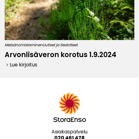
Metsänomistaminen
Uutiset ja tiedotteet
Arvonlisäveron korotus 1.9.2024
Lue kirjoitus
keyboard_arrow_right
Asiakaspalvelu
020 461 478