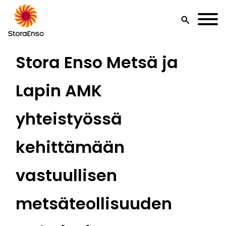
search
Stora Enso Metsä ja
Lapin AMK
yhteistyössä
kehittämään
vastuullisen
metsäteollisuuden