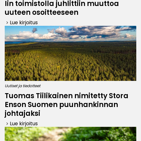
Iin toimistolla juhlittiin muuttoa
uuteen osoitteeseen
Lue kirjoitus
keyboard_arrow_right
Uutiset ja tiedotteet
Tuomas Tiilikainen nimitetty Stora
Enson Suomen puunhankinnan
johtajaksi
Lue kirjoitus
keyboard_arrow_right