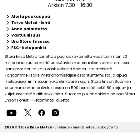
Arkisin 7.30 – 16:30
keyboard_arrow_right
Aloita puukauppa
keyboard_arrow_right
Terve Metsä -lehti
keyboard_arrow_right
Anna palautetta
keyboard_arrow_right
Vastuullisuus
keyboard_arrow_right
Ura Stora Ensossa
keyboard_arrow_right
FSC-tietopankki
Stora Enso Metsä toimittaa puuraaka-ainetta vuosittain noin 20
miljoonaa kuutiometriä uusiutuvien materiaalien valmistamiseen.
Hankimme puita vain vastuullisesti hoidetuista metsistä.
Tarjoamme lisäksi metsänomistajille asiantuntemusta ja apua
metsäasioihin metsän koko elinkaaren ajan. Stora Enson Suomen
puunhankinnan palveluksessa on 500 henkilöä sekä 80 korjuu- ja
kuljetusyrittäjää alihankkijoina. Suomen puunhankinta on osa Stora
Enson Forest-liiketoiminta-aluetta.
2026 © Stora Enso Metsä
Puheluiden hinnat
Tietosuojakäytäntö