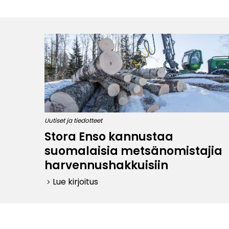
Uutiset ja tiedotteet
Stora Enso kannustaa
suomalaisia metsänomistajia
harvennushakkuisiin
Lue kirjoitus
keyboard_arrow_right