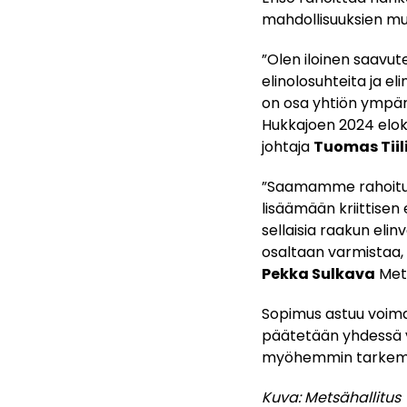
mahdollisuuksien m
”Olen iloinen saavu
elinolosuhteita ja e
on osa yhtiön ympär
Hukkajoen 2024 elo
johtaja
Tuomas Tiil
”Saamamme rahoitu
lisäämään kriittise
sellaisia raakun eli
osaltaan varmistaa, 
Pekka Sulkava
Mets
Sopimus astuu voima
päätetään yhdessä v
myöhemmin tarkem
Kuva: Metsähallitus