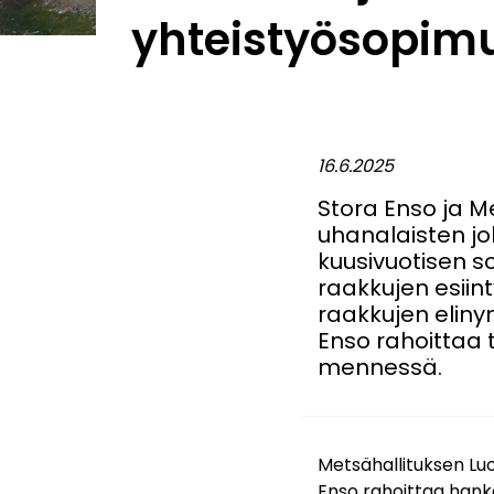
yhteistyösopim
16.6.2025
Stora Enso ja Me
uhanalaisten jo
kuusivuotisen 
raakkujen esiin
raakkujen eliny
Enso rahoittaa 
mennessä.
Metsähallituksen Luo
Enso rahoittaa hanke