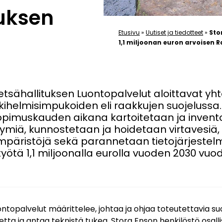
uksen
Etusivu
»
Uutiset ja tiedotteet
»
Sto
1,1 miljoonan euron arvoisen
tsähallituksen Luontopalvelut aloittavat yhte
kihelmisimpukoiden eli raakkujen suojelussa
sopimuskauden aikana kartoitetaan ja inven
tymiä, kunnostetaan ja hoidetaan virtavesiä,
mpäristöjä sekä parannetaan tietojärjestel
työtä 1,1 miljoonalla eurolla vuoden 2030 vu
ntopalvelut määrittelee, johtaa ja ohjaa toteutettavia suo
tta ja antaa teknistä tukea. Stora Enson henkilöstö osall