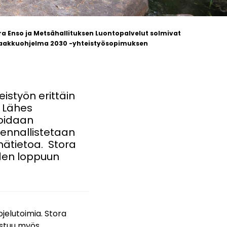
ra Enso ja Metsähallituksen Luontopalvelut solmivat
 Raakkuohjelma 2030 -yhteistyösopimuksen
istyön erittäin
. Lähes
toidaan
 ennallistetaan
mätietoa. Stora
oden loppuun
jelutoimia. Stora
istuu myös