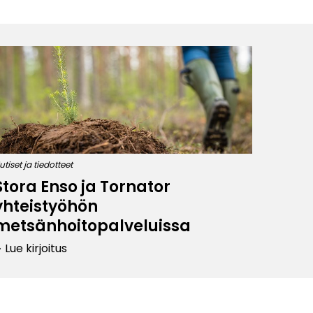
utiset ja tiedotteet
Stora Enso ja Tornator
yhteistyöhön
metsänhoitopalveluissa
Lue kirjoitus
row_right