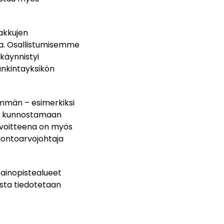
akkujen
lla. Osallistumisemme
käynnistyi
nkintayksikön
män – esimerkiksi
kä kunnostamaan
Tavoitteena on myös
luontoarvojohtaja
painopistealueet
ista tiedotetaan