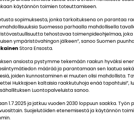
ukaan käytännön toimien toteuttamiseen.
tetusta sopimuksesta, jonka tarkoituksena on parantaa ra
linmahdollisuuksia Suomessa parhaalla mahdollisella tava
istövastuullisuutta tehostavaa toimenpideohjelmaa, joka 
kuisen ympäristövahingon jälkeen”, sanoo Suomen puunha
ikainen
Stora Ensosta.
ksen ansiosta pystymme tekemään raakun hyväksi enem
n esiintymätiedon määrää ja parantamaan sen laatua se
nvesiä, joiden kunnostaminen ei muuten olisi mahdollista. 
ettei Hukkajoen kaltaisia raakkutuhoja enää tapahtuisi”, 
ähallituksen Luontopalveluista sanoo.
an 1.7.2025 ja jatkuu vuoden 2030 loppuun saakka. Työn 
uosittain. Suojelutöiden etenemisestä ja käytännön toim
min.