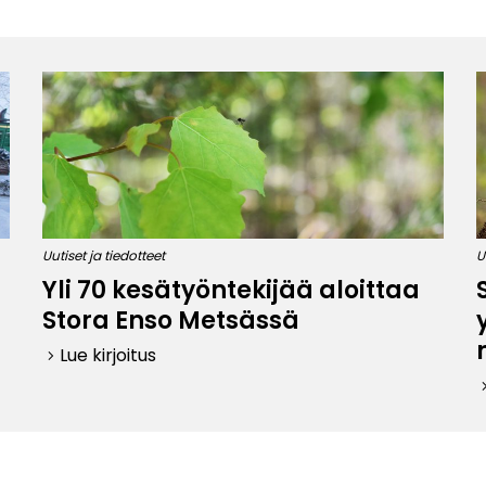
Uutiset ja tiedotteet
U
Yli 70 kesätyöntekijää aloittaa
Stora Enso Metsässä
Lue kirjoitus
keyboard_arrow_right
keyboard_ar