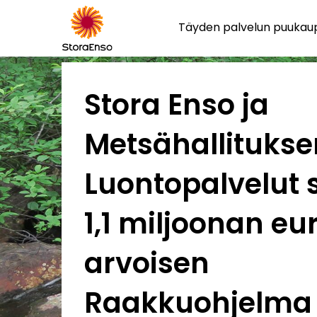
Täyden palvelun puuka
Stora Enso ja
Metsähallitukse
Luontopalvelut 
1,1 miljoonan eu
arvoisen
Raakkuohjelma 