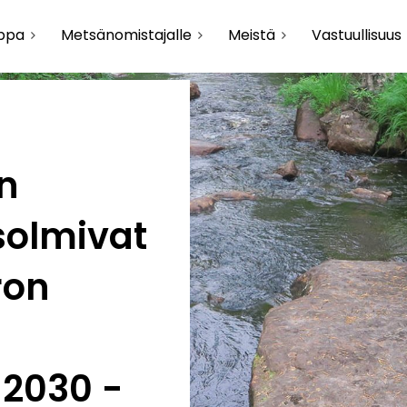
uppa
Metsänomistajalle
Meistä
Vastuullisuus
n
solmivat
ron
2030 -