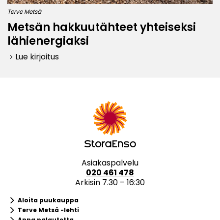
Terve Metsä
Metsän hakkuutähteet yhteiseksi
lähienergiaksi
Lue kirjoitus
keyboard_arrow_right
Asiakaspalvelu
020 461 478
Arkisin 7.30 – 16:30
keyboard_arrow_right
Aloita puukauppa
keyboard_arrow_right
Terve Metsä -lehti
keyboard_arrow_right
Anna palautetta