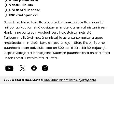
keyboard_arrow_right
Vastuullisuus
keyboard_arrow_right
Ura Stora Ensossa
keyboard_arrow_right
FSC-tietopankki
Stora Enso Metsä toimittaa puuraaka-ainetta vuosittain noin 20
miljoonaa kuutiometriä uusiutuvien materiaalien valmistamiseen.
Hankimme puita vain vastuullisesti hoidetuista metsistä.
Tarjoamme lisäksi metsänomistajille asiantuntemusta ja apua
metsäasioihin metsän koko elinkaaren ajan. Stora Enson Suomen
puunhankinnan palveluksessa on 500 henkilöä sekä 80 korjuu- ja
kuljetusyrittäjää alihankkijoina. Suomen puunhankinta on osa Stora
Enson Forest-liiketoiminta-aluetta.
2026 © Stora Enso Metsä
Puheluiden hinnat
Tietosuojakäytäntö