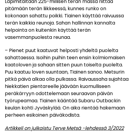
Läpimitaltaan 225-millisen terän massa riittää
pitämään terän liikkeessä, kunnes runko on
kokonaan sahattu poikki. Tiainen käyttää raivuussa
terän kaikkia reunoja. Sahan hallinnan kannalta
helpointa on kuitenkin käyttää terän
vasemmanpuolesta reunaa.
– Pienet puut kaatuvat helposti yhdeltä puolelta
sahattaessa. Isoihin puihin teen ensin kolmiomaisen
kaatoloven ja sahaan sitten puun toiselta puolelta.
Puu kaatuu loven suuntaan, Tiainen sanoo. Metsurin
pitkä päivä alkaa olla pulkassa. Raivaussaha sujahtaa
hiekkatien pientareelle jäävään kuomulliseen
peräkärryyn odottelemaan seuraavan päivän
työrupeamaa. Tiainen kääntää Subaru Outbackin
keulan kohti Jyväskylää. On aika rientää hakemaan
perheen esikoinen päiväkodista.
Artikkeli on julkaistu Terve Metsä -lehdessä 3/2022