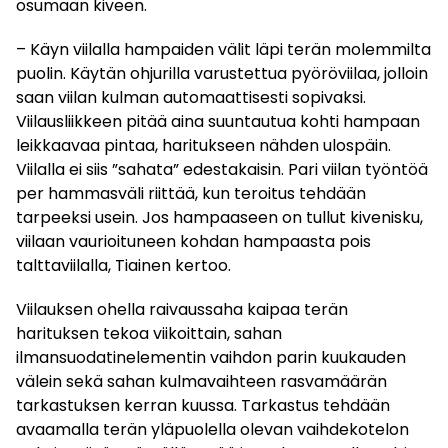
osumaan kiveen.
– Käyn viilalla hampaiden välit läpi terän molemmilta
puolin. Käytän ohjurilla varustettua pyöröviilaa, jolloin
saan viilan kulman automaattisesti sopivaksi.
Viilausliikkeen pitää aina suuntautua kohti hampaan
leikkaavaa pintaa, haritukseen nähden ulospäin.
Viilalla ei siis ”sahata” edestakaisin. Pari viilan työntöä
per hammasväli riittää, kun teroitus tehdään
tarpeeksi usein. Jos hampaaseen on tullut kivenisku,
viilaan vaurioituneen kohdan hampaasta pois
talttaviilalla, Tiainen kertoo.
Viilauksen ohella raivaussaha kaipaa terän
harituksen tekoa viikoittain, sahan
ilmansuodatinelementin vaihdon parin kuukauden
välein sekä sahan kulmavaihteen rasvamäärän
tarkastuksen kerran kuussa. Tarkastus tehdään
avaamalla terän yläpuolella olevan vaihdekotelon