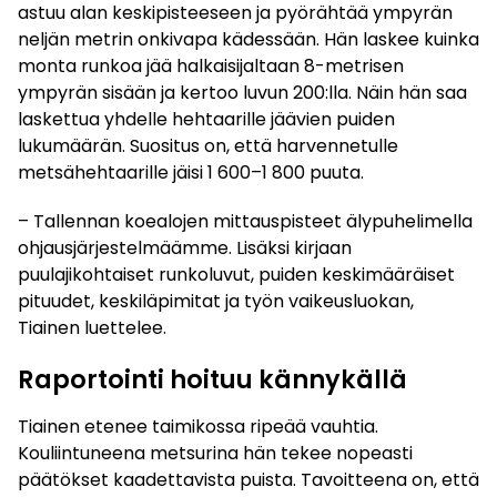
astuu alan keskipisteeseen ja pyörähtää ympyrän
neljän metrin onkivapa kädessään. Hän laskee kuinka
monta runkoa jää halkaisijaltaan 8-metrisen
ympyrän sisään ja kertoo luvun 200:lla. Näin hän saa
laskettua yhdelle hehtaarille jäävien puiden
lukumäärän. Suositus on, että harvennetulle
metsähehtaarille jäisi 1 600–1 800 puuta.
– Tallennan koealojen mittauspisteet älypuhelimella
ohjausjärjestelmäämme. Lisäksi kirjaan
puulajikohtaiset runkoluvut, puiden keskimääräiset
pituudet, keskiläpimitat ja työn vaikeusluokan,
Tiainen luettelee.
Raportointi hoituu kännykällä
Tiainen etenee taimikossa ripeää vauhtia.
Kouliintuneena metsurina hän tekee nopeasti
päätökset kaadettavista puista. Tavoitteena on, että