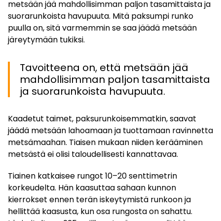
metsään jää mahdollisimman paljon tasamittaista ja
suorarunkoista havupuuta. Mitä paksumpi runko
puulla on, sitä varmemmin se saa jäädä metsään
järeytymään tukiksi.
Tavoitteena on, että metsään jää
mahdollisimman paljon tasamittaista
ja suorarunkoista havupuuta.
Kaadetut taimet, paksurunkoisemmatkin, saavat
jäädä metsään lahoamaan ja tuottamaan ravinnetta
metsämaahan. Tiaisen mukaan niiden kerääminen
metsästä ei olisi taloudellisesti kannattavaa.
Tiainen katkaisee rungot 10–20 senttimetrin
korkeudelta. Hän kaasuttaa sahaan kunnon
kierrokset ennen terän iskeytymistä runkoon ja
hellittää kaasusta, kun osa rungosta on sahattu.