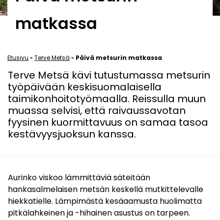
matkassa
Etusivu
»
Terve Metsä
»
Päivä metsurin matkassa
Terve Metsä kävi tutustumassa metsurin
työpäivään keskisuomalaisella
taimikonhoitotyömaalla. Reissulla muun
muassa selvisi, että raivaussavotan
fyysinen kuormittavuus on samaa tasoa
kestävyysjuoksun kanssa.
Aurinko viskoo lämmittäviä säteitään
hankasalmelaisen metsän keskellä mutkittelevalle
hiekkatielle. Lämpimästä kesäaamusta huolimatta
pitkälahkeinen ja -hihainen asustus on tarpeen.