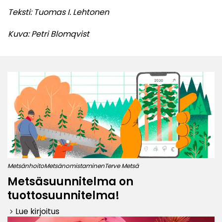
Teksti: Tuomas I. Lehtonen
Kuva: Petri Blomqvist
Metsänhoito
Metsänomistaminen
Terve Metsä
Metsäsuunnitelma on
tuottosuunnitelma!
Lue kirjoitus
keyboard_arrow_right