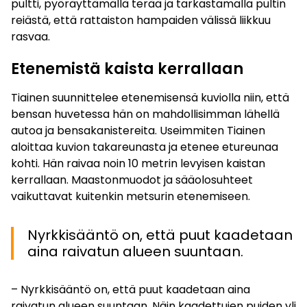
pultti, pyöräyttämällä terää ja tarkastamalla pultin
reiästä, että rattaiston hampaiden välissä liikkuu
rasvaa.
Etenemistä kaista kerrallaan
Tiainen suunnittelee etenemisensä kuviolla niin, että
bensan huvetessa hän on mahdollisimman lähellä
autoa ja bensakanistereita. Useimmiten Tiainen
aloittaa kuvion takareunasta ja etenee etureunaa
kohti. Hän raivaa noin 10 metrin levyisen kaistan
kerrallaan. Maastonmuodot ja sääolosuhteet
vaikuttavat kuitenkin metsurin etenemiseen.
Nyrkkisääntö on, että puut kaadetaan
aina raivatun alueen suuntaan.
– Nyrkkisääntö on, että puut kaadetaan aina
raivatun alueen suuntaan. Näin kaadettujen puiden yli