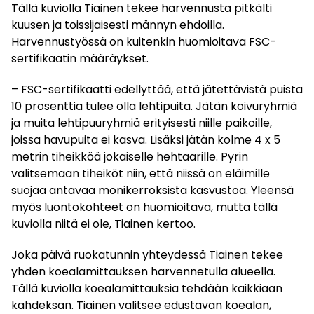
Tällä kuviolla Tiainen tekee harvennusta pitkälti
kuusen ja toissijaisesti männyn ehdoilla.
Harvennustyössä on kuitenkin huomioitava FSC-
sertifikaatin määräykset.
– FSC-sertifikaatti edellyttää, että jätettävistä puista
10 prosenttia tulee olla lehtipuita. Jätän koivuryhmiä
ja muita lehtipuuryhmiä erityisesti niille paikoille,
joissa havupuita ei kasva. Lisäksi jätän kolme 4 x 5
metrin tiheikköä jokaiselle hehtaarille. Pyrin
valitsemaan tiheiköt niin, että niissä on eläimille
suojaa antavaa monikerroksista kasvustoa. Yleensä
myös luontokohteet on huomioitava, mutta tällä
kuviolla niitä ei ole, Tiainen kertoo.
Joka päivä ruokatunnin yhteydessä Tiainen tekee
yhden koealamittauksen harvennetulla alueella.
Tällä kuviolla koealamittauksia tehdään kaikkiaan
kahdeksan. Tiainen valitsee edustavan koealan,