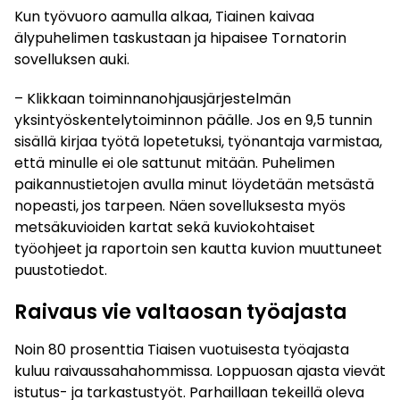
Kun työvuoro aamulla alkaa, Tiainen kaivaa
älypuhelimen taskustaan ja hipaisee Tornatorin
sovelluksen auki.
– Klikkaan toiminnanohjausjärjestelmän
yksintyöskentelytoiminnon päälle. Jos en 9,5 tunnin
sisällä kirjaa työtä lopetetuksi, työnantaja varmistaa,
että minulle ei ole sattunut mitään. Puhelimen
paikannustietojen avulla minut löydetään metsästä
nopeasti, jos tarpeen. Näen sovelluksesta myös
metsäkuvioiden kartat sekä kuviokohtaiset
työohjeet ja raportoin sen kautta kuvion muuttuneet
puustotiedot.
Raivaus vie valtaosan työajasta
Noin 80 prosenttia Tiaisen vuotuisesta työajasta
kuluu raivaussahahommissa. Loppuosan ajasta vievät
istutus- ja tarkastustyöt. Parhaillaan tekeillä oleva