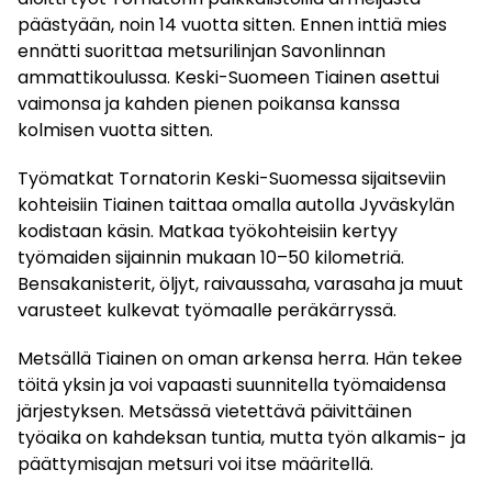
päästyään, noin 14 vuotta sitten. Ennen inttiä mies
ennätti suorittaa metsurilinjan Savonlinnan
ammattikoulussa. Keski-Suomeen Tiainen asettui
vaimonsa ja kahden pienen poikansa kanssa
kolmisen vuotta sitten.
Työmatkat Tornatorin Keski-Suomessa sijaitseviin
kohteisiin Tiainen taittaa omalla autolla Jyväskylän
kodistaan käsin. Matkaa työkohteisiin kertyy
työmaiden sijainnin mukaan 10–50 kilometriä.
Bensakanisterit, öljyt, raivaussaha, varasaha ja muut
varusteet kulkevat työmaalle peräkärryssä.
Metsällä Tiainen on oman arkensa herra. Hän tekee
töitä yksin ja voi vapaasti suunnitella työmaidensa
järjestyksen. Metsässä vietettävä päivittäinen
työaika on kahdeksan tuntia, mutta työn alkamis- ja
päättymisajan metsuri voi itse määritellä.