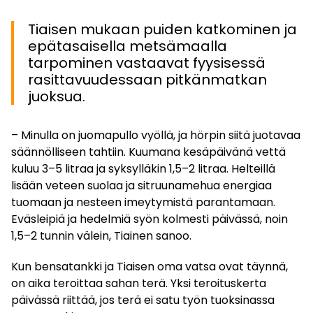
Tiaisen mukaan puiden katkominen ja
epätasaisella metsämaalla
tarpominen vastaavat fyysisessä
rasittavuudessaan pitkänmatkan
juoksua.
– Minulla on juomapullo vyöllä, ja hörpin siitä juotavaa
säännölliseen tahtiin. Kuumana kesäpäivänä vettä
kuluu 3–5 litraa ja syksylläkin 1,5–2 litraa. Helteillä
lisään veteen suolaa ja sitruunamehua energiaa
tuomaan ja nesteen imeytymistä parantamaan.
Eväsleipiä ja hedelmiä syön kolmesti päivässä, noin
1,5–2 tunnin välein, Tiainen sanoo.
Kun bensatankki ja Tiaisen oma vatsa ovat täynnä,
on aika teroittaa sahan terä. Yksi teroituskerta
päivässä riittää, jos terä ei satu työn tuoksinassa