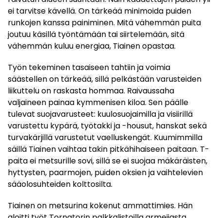
ei tarvitse kävellä. On tärkeää minimoida puiden
runkojen kanssa painiminen. Mitä vähemmän puita
joutuu käsillä työntämään tai siirtelemään, sitä
vähemmän kuluu energiaa, Tiainen opastaa.
Työn tekeminen tasaiseen tahtiin ja voimia
säästellen on tärkeää, sillä pelkästään varusteiden
liikuttelu on raskasta hommaa. Raivaussaha
valjaineen painaa kymmenisen kiloa. Sen päälle
tulevat suojavarusteet: kuulosuojaimilla ja visiirillä
varustettu kypärä, työtakki ja -housut, hanskat sekä
turvakärjillä varustetut vaelluskengät. Kuumimmilla
säillä Tiainen vaihtaa takin pitkähihaiseen paitaan. T-
paita ei metsurille sovi, sillä se ei suojaa mäkäräisten,
hyttysten, paarmojen, puiden oksien ja vaihtelevien
sääolosuhteiden kolttosilta.
Tiainen on metsurina kokenut ammattimies. Hän
aloitti työt Tornatorin palkkalistoilla armeijasta