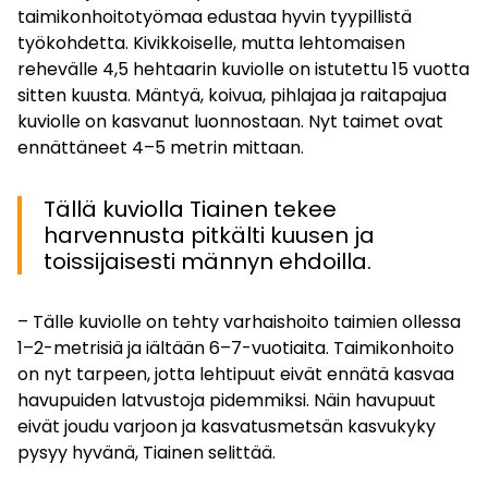
taimikonhoitotyömaa edustaa hyvin tyypillistä
työkohdetta. Kivikkoiselle, mutta lehtomaisen
rehevälle 4,5 hehtaarin kuviolle on istutettu 15 vuotta
sitten kuusta. Mäntyä, koivua, pihlajaa ja raitapajua
kuviolle on kasvanut luonnostaan. Nyt taimet ovat
ennättäneet 4–5 metrin mittaan.
Tällä kuviolla Tiainen tekee
harvennusta pitkälti kuusen ja
toissijaisesti männyn ehdoilla.
– Tälle kuviolle on tehty varhaishoito taimien ollessa
1–2-metrisiä ja iältään 6–7-vuotiaita. Taimikonhoito
on nyt tarpeen, jotta lehtipuut eivät ennätä kasvaa
havupuiden latvustoja pidemmiksi. Näin havupuut
eivät joudu varjoon ja kasvatusmetsän kasvukyky
pysyy hyvänä, Tiainen selittää.