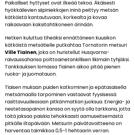
Paikalliset hyttyset ovat ilkeää tekoa. Äkäisesti
hyökkäilevien siipiniekkojen ininä peittyy metsän
kätköistä kantautuvaan, korkealta ja kovaa
raikaavaan kaksitahtikoneen ärinään.
Hetken kuluttua tiheäksi ennättäneen kuusikon
kätköistä metsätielle putkahtaa Tornatorin metsuri
Ville Tiainen
, joka on huristellut Husqvarna-
raivaussahansa polttoainetankillisen likimain tyhjäksi.
Tankkauksen lomassa Tiainen aikoo pitää pienen
ruoka- ja juomatauon.
Tiaisen mukaan puiden katkominen ja epätasaisella
metsämaalla tarpominen vastaavat fyysisessä
rasittavuudessaan pitkänmatkan juoksua. Energia- ja
nestetasapainon kanssa on syytä olla tarkkana, jotta
töitä jaksaa paiskia tehokkaasti aamuseitsemästä
pitkälle iltapäivään. Metsurin päivätavoitteena on
harventaa taimikkoa 0,5–1 hehtaarin verran.