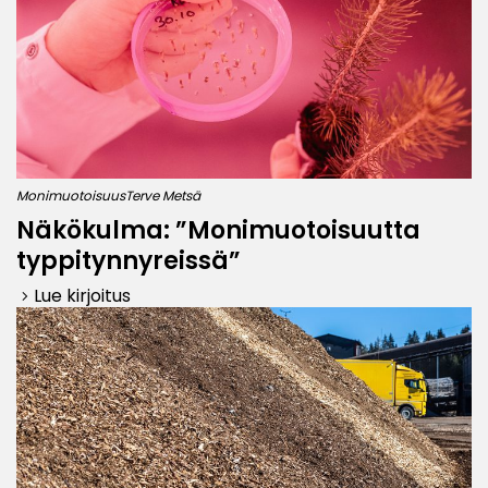
Monimuotoisuus
Terve Metsä
Näkökulma: ”Monimuotoisuutta
typpitynnyreissä”
Lue kirjoitus
keyboard_arrow_right