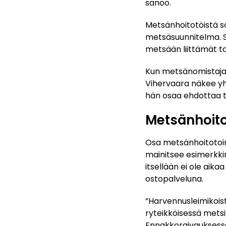
sanoo.
Metsänhoitotöistä s
metsäsuunnitelma. S
metsään liittämät ta
Kun metsänomistaja
Vihervaara näkee yhd
hän osaa ehdottaa t
Metsänhoito
Osa metsänhoitotoime
mainitsee esimerkki
itsellään ei ole aika
ostopalveluna.
”Harvennusleimikoist
ryteikköisessä metsi
Ennakkoraivauksessa