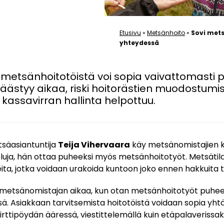
Etusivu
»
Metsänhoito
»
Sovi met
yhteydessä
 metsänhoitotöistä voi sopia vaivattomasti
äästyy aikaa, riski hoitorästien muodostumi
assavirran hallinta helpottuu.
säasiantuntija
Teija Vihervaara
käy metsänomistajien 
ja, hän ottaa puheeksi myös metsänhoitotyöt. Metsätilall
ita, jotka voidaan urakoida kuntoon joko ennen hakkuita ta
 metsänomistajan aikaa, kun otan metsänhoitotyöt puhee
. Asiakkaan tarvitsemista hoitotöistä voidaan sopia yhtä 
irttipöydän ääressä, viestittelemällä kuin etäpalaverissak