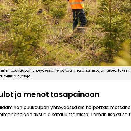
aminen puukaupan yhteydessä helpottaa metsänomistajan arkea, tukee 
oudellisia hyötyjä.
tulot ja menot tasapainoon
ilaaminen puukaupan yhteydessä siis helpottaa metsänom
imenpiteiden fiksua aikatauluttamista. Tämän lisäksi se 