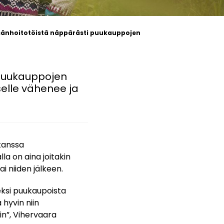
sänhoitotöistä näppärästi puukauppojen
 puukauppojen
selle vähenee ja
kanssa
a on aina joitakin
i niiden jälkeen.
ksi puukaupoista
hyvin niin
in”, Vihervaara