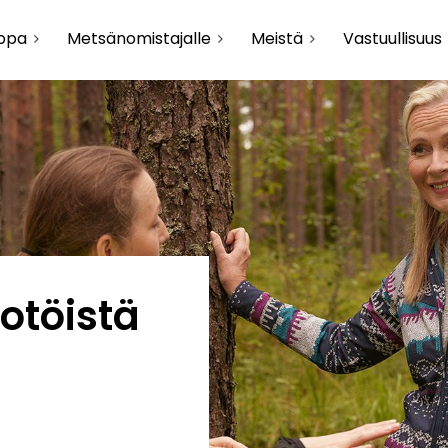
uppa
Metsänomistajalle
Meistä
Vastuullisuus
otöistä