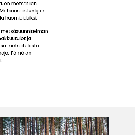
a, on metsätilan
 Metsäasiantuntijan
a huomioiduiksi.
ti metsäsuunnitelman
hakkuutulot ja
 osa metsätulosta
noja. Tämä on
a.