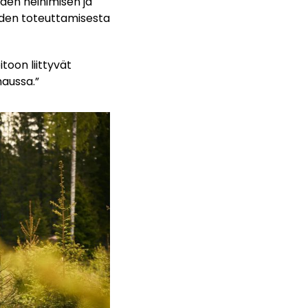
iden heinimisen ja
öiden toteuttamisesta
toon liittyvät
haussa.”