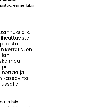
uustoa, esimerkiksi
stannuksia ja
aiheuttavista
piteistä
n kerralla, on
ilan
askelmaa
mpi
inottaa ja
 kassavirta
lussalla.
uilla kuin