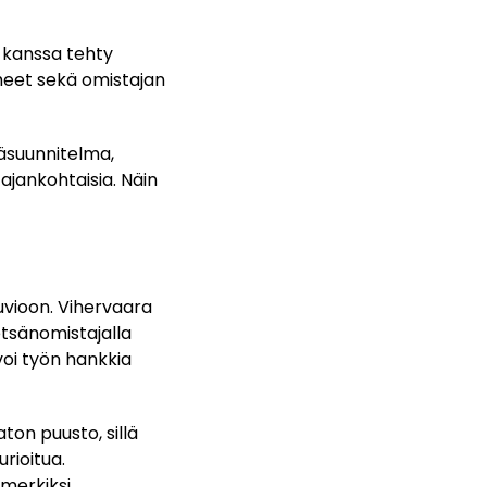
 kanssa tehty
heet sekä omistajan
suunnitelma,
ajankohtaisia. Näin
uvioon. Vihervaara
tsänomistajalla
 voi työn hankkia
ton puusto, sillä
rioitua.
merkiksi