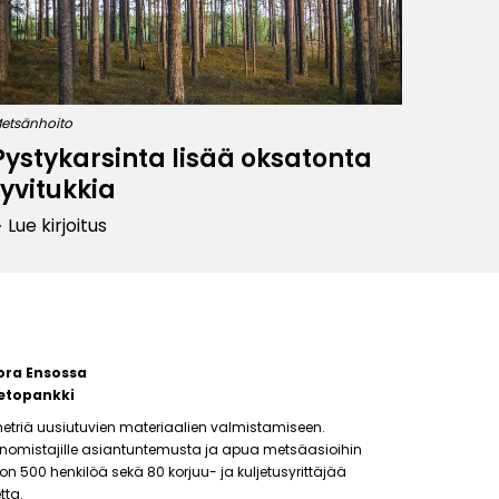
etsänhoito
Pystykarsinta lisää oksatonta
tyvitukkia
Lue kirjoitus
row_right
ora Ensossa
etopankki
etriä uusiutuvien materiaalien valmistamiseen.
änomistajille asiantuntemusta ja apua metsäasioihin
500 henkilöä sekä 80 korjuu- ja kuljetusyrittäjää
tta.