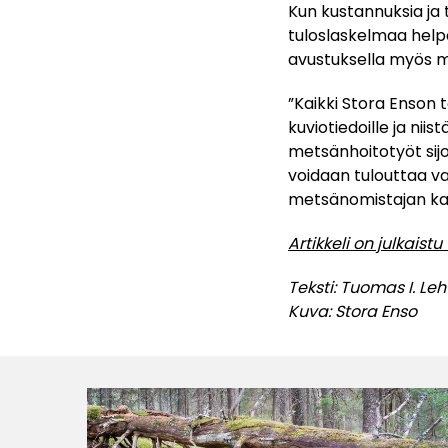
Kun kustannuksia ja 
tuloslaskelmaa help
avustuksella myös m
”Kaikki Stora Enson
kuviotiedoille ja nii
metsänhoitotyöt sijo
voidaan tulouttaa v
metsänomistajan kan
Artikkeli on julkais
Teksti: Tuomas I. L
Kuva: Stora Enso