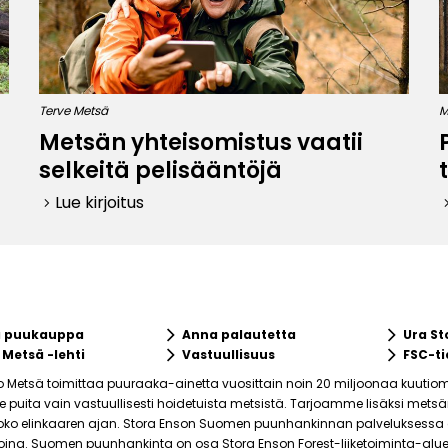
Terve Metsä
M
Metsän yhteisomistus vaatii
selkeitä pelisääntöjä
Lue kirjoitus
keyboard_arrow_right
keyboard_ar
keyboard_arrow_right
keyboard_arrow_right
a puukauppa
Anna palautetta
Ura St
keyboard_arrow_right
keyboard_arrow_right
 Metsä -lehti
Vastuullisuus
FSC-ti
o Metsä toimittaa puuraaka-ainetta vuosittain noin 20 miljoonaa kuutiom
puita vain vastuullisesti hoidetuista metsistä. Tarjoamme lisäksi mets
ko elinkaaren ajan. Stora Enson Suomen puunhankinnan palveluksessa on 
joina. Suomen puunhankinta on osa Stora Enson Forest-liiketoiminta-alue