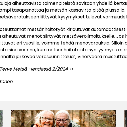
tuloja aiheuttavista toimenpiteistä sovitaan yhdellä kerta
ompi tasapainottaa ja metsän kassavirta pitää plussalla.
etsäverotukseen liittyvät kysymykset tulevat varmuudell
 toteuttamat metsänhoitotyöt kirjautuvat automaattises
stä aiheutuvat menot siirtyvät metsäveroilmoitukselle. Jos 
ittuvat eri vuosille, voimme tehdä menovarauksia. Silloin
asta sinä vuonna, kun metsänhoitotöistä syntyy myös me
nalta järkevää verosuunnittelua”, Vihervaara muistutta
tu Terve Metsä -lehdessä 2/2024
>>
ehtonen