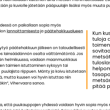
tään ja kuviolle jätetään pääpuulajin lisäksi myös muuta p
dessä on paikallaan sopia myös
vion
lannoittamisesta
ja
päätehakkuualueen
Kun ku
tuloja 
toimen
ytyö päätehakkuun jälkeen on taloudellisesti
sovitaa
s lainsäädännön osalta välttämätöntä. Jos
metsät
än helmikuussa, voidaan maanmuokkaus
tulosl
sien taimien istuttaminen syksyyn tai
helpo
puulajista riippuen. Mänty ja koivu istutetaan
tasapa
, mutta kuusen voi hyvin istuttaa niin
metsän
läkin”, Vihervaara sanoo.
pitää p
a, että puukauppojen yhdessä voidaan hyvin sopia myös m