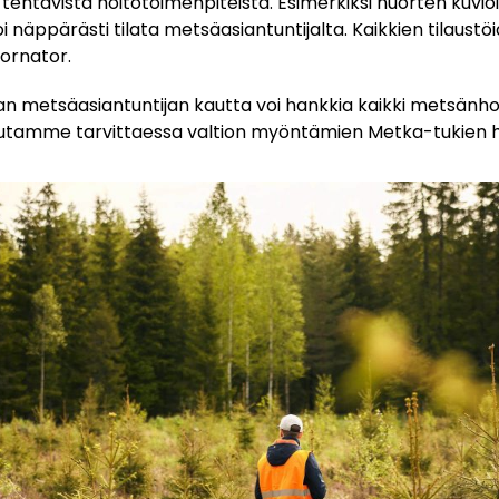
a tehtävistä hoitotoimenpiteistä. Esimerkiksi nuorten kuvio
i näppärästi tilata metsäasiantuntijalta. Kaikkien tilaust
Tornator.
n metsäasiantuntijan kautta voi hankkia kaikki metsänhoi
autamme tarvittaessa valtion myöntämien Metka-tukien 