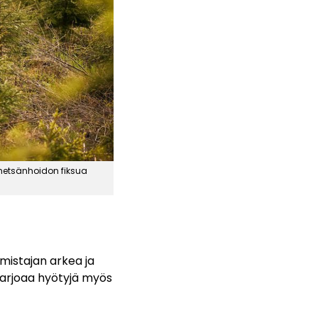
metsänhoidon fiksua
istajan arkea ja
tarjoaa hyötyjä myös