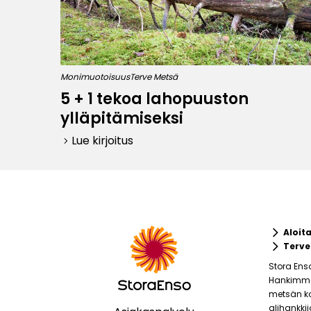
Monimuotoisuus
Terve Metsä
5 + 1 tekoa lahopuuston
ylläpitämiseksi
Lue kirjoitus
keyboard_arrow_right
keyboard_arrow_right
Aloit
keyboard_arrow_right
Terve
Stora Ens
Hankimme 
metsän ko
alihankki