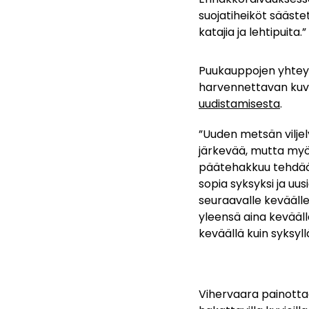
suojatiheiköt sääste
katajia ja lehtipuita.”
Puukauppojen yhtey
harvennettavan ku
uudistamisesta
.
”Uuden metsän viljel
järkevää, mutta myö
päätehakkuu tehdä
sopia syksyksi ja uu
seuraavalle keväälle 
yleensä aina keväällä
keväällä kuin syksyl
Vihervaara painotta