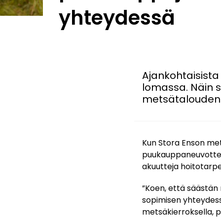
yhteydessä
Ajankohtaisista
lomassa. Näin s
metsätalouden k
Kun Stora Enson met
puukauppaneuvottelu
akuutteja hoitotarpe
”Koen, että säästän
sopimisen yhteydessä
metsäkierroksella, p