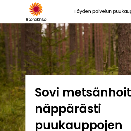
Täyden palvelun puuka
Sovi metsänhoit
näppärästi
puukauppojen