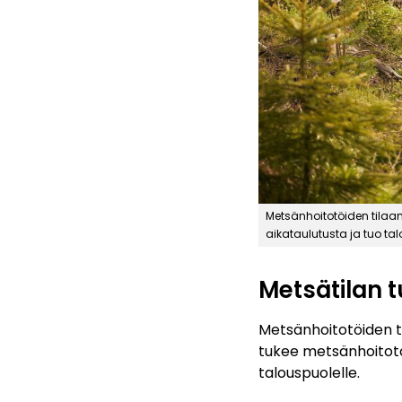
Metsänhoitotöiden tila
aikataulutusta ja tuo tal
Metsätilan 
Metsänhoitotöiden t
tukee metsänhoitoto
talouspuolelle.