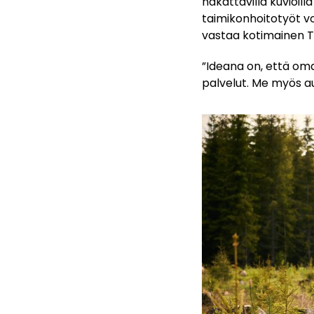
hakattavilla kuvioill
taimikonhoitotyöt vo
vastaa kotimainen 
”Ideana on, että oma
palvelut. Me myös 