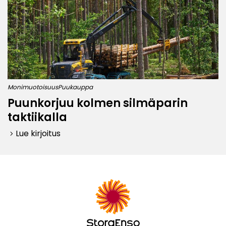
Monimuotoisuus
Puukauppa
Puunkorjuu kolmen silmäparin
taktiikalla
Lue kirjoitus
keyboard_arrow_right