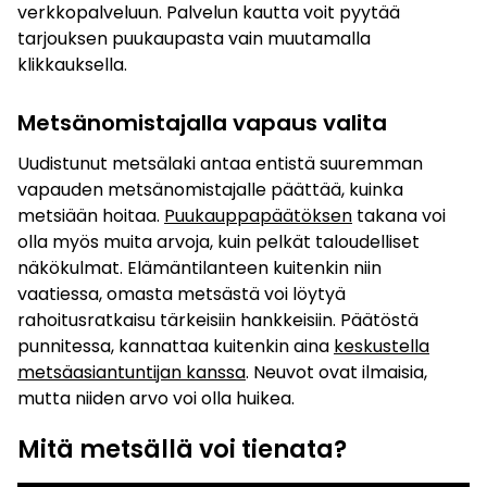
verkkopalveluun. Palvelun kautta voit pyytää
tarjouksen puukaupasta vain muutamalla
klikkauksella.
Metsänomistajalla vapaus valita
Uudistunut metsälaki antaa entistä suuremman
vapauden metsänomistajalle päättää, kuinka
metsiään hoitaa.
Puukauppapäätöksen
takana voi
olla myös muita arvoja, kuin pelkät taloudelliset
näkökulmat. Elämäntilanteen kuitenkin niin
vaatiessa, omasta metsästä voi löytyä
rahoitusratkaisu tärkeisiin hankkeisiin. Päätöstä
punnitessa, kannattaa kuitenkin aina
keskustella
metsäasiantuntijan kanssa
. Neuvot ovat ilmaisia,
mutta niiden arvo voi olla huikea.
Mitä metsällä voi tienata?