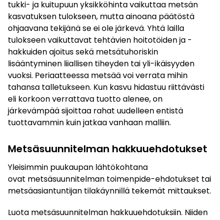
tukki- ja kuitupuun yksikköhinta vaikuttaa metsän
kasvatuksen tulokseen, mutta ainoana päätöstä
ohjaavana tekijänä se ei ole järkevä. Yhtä lailla
tulokseen vaikuttavat tehtävien hoitotöiden ja -
hakkuiden ajoitus sekä metsätuhoriskin
lisääntyminen liiallisen tiheyden tai yli-ikäisyyden
vuoksi. Periaatteessa metsää voi verrata mihin
tahansa talletukseen. Kun kasvu hidastuu riittävästi
eli korkoon verrattava tuotto alenee, on
järkevämpää sijoittaa rahat uudelleen entistä
tuottavammin kuin jatkaa vanhaan malliin.
Metsäsuunnitelman hakkuuehdotukset
Yleisimmin puukaupan lähtökohtana
ovat metsäsuunnitelman toimenpide-ehdotukset tai
metsäasiantuntijan tilakäynnillä tekemät mittaukset.
Luota metsäsuunnitelman hakkuuehdotuksiin. Niiden