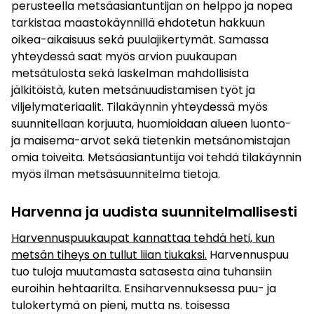
perusteella metsäasiantuntijan on helppo ja nopea
tarkistaa maastokäynnillä ehdotetun hakkuun
oikea-aikaisuus sekä puulajikertymät. Samassa
yhteydessä saat myös arvion puukaupan
metsätulosta sekä laskelman mahdollisista
jälkitöistä, kuten metsänuudistamisen työt ja
viljelymateriaalit. Tilakäynnin yhteydessä myös
suunnitellaan korjuuta, huomioidaan alueen luonto-
ja maisema-arvot sekä tietenkin metsänomistajan
omia toiveita. Metsäasiantuntija voi tehdä tilakäynnin
myös ilman metsäsuunnitelma tietoja.
Harvenna ja uudista suunnitelmallisesti
Harvennuspuukaupat kannattaa tehdä heti, kun
metsän tiheys on tullut liian tiukaksi.
Harvennuspuu
tuo tuloja muutamasta satasesta aina tuhansiin
euroihin hehtaarilta. Ensiharvennuksessa puu- ja
tulokertymä on pieni, mutta ns. toisessa