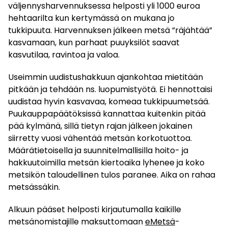
väljennysharvennuksessa helposti yli 1000 euroa
hehtaarilta kun kertymässä on mukana jo
tukkipuuta. Harvennuksen jälkeen metsä ”räjähtää”
kasvamaan, kun parhaat puuyksilöt saavat
kasvutilaa, ravintoa ja valoa.
Useimmin uudistushakkuun ajankohtaa mietitään
pitkään ja tehdään ns. luopumistyötä. Ei hennottaisi
uudistaa hyvin kasvavaa, komeaa tukkipuumetsää.
Puukauppapäätöksissä kannattaa kuitenkin pitää
pää kylmänä, sillä tietyn rajan jälkeen jokainen
siirretty vuosi vähentää metsän korkotuottoa.
Määrätietoisella ja suunnitelmallisilla hoito- ja
hakkuutoimilla metsän kiertoaika lyhenee ja koko
metsikön taloudellinen tulos paranee. Aika on rahaa
metsässäkin.
Alkuun pääset helposti kirjautumalla kaikille
metsänomistajille maksuttomaan
eMetsä
-