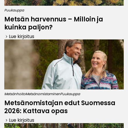
Puukauppa
Metsän harvennus – Milloin ja
kuinka paljon?
Lue kirjoitus
keyboard_arrow_right
Metsänhoito
Metsänomistaminen
Puukauppa
Metsänomistajan edut Suomessa
2026: Kattava opas
Lue kirjoitus
keyboard_arrow_right