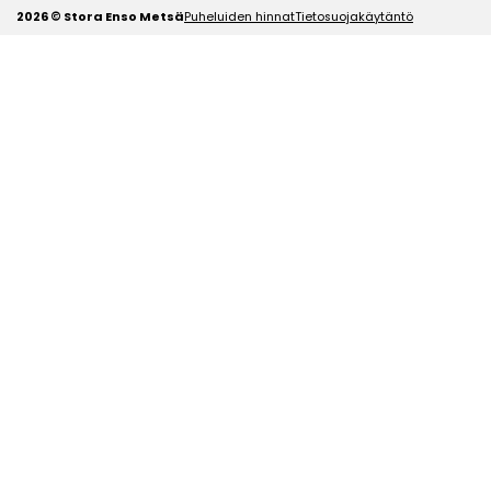
2026 © Stora Enso Metsä
Puheluiden hinnat
Tietosuojakäytäntö