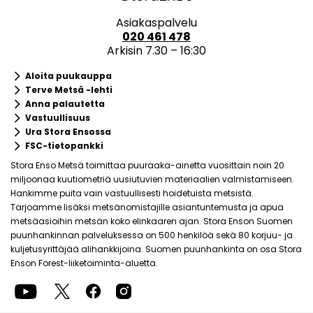
Asiakaspalvelu
020 461 478
Arkisin 7.30 – 16:30
keyboard_arrow_right
Aloita puukauppa
keyboard_arrow_right
Terve Metsä -lehti
keyboard_arrow_right
Anna palautetta
keyboard_arrow_right
Vastuullisuus
keyboard_arrow_right
Ura Stora Ensossa
keyboard_arrow_right
FSC-tietopankki
Stora Enso Metsä toimittaa puuraaka-ainetta vuosittain noin 20
miljoonaa kuutiometriä uusiutuvien materiaalien valmistamiseen.
Hankimme puita vain vastuullisesti hoidetuista metsistä.
Tarjoamme lisäksi metsänomistajille asiantuntemusta ja apua
metsäasioihin metsän koko elinkaaren ajan. Stora Enson Suomen
puunhankinnan palveluksessa on 500 henkilöä sekä 80 korjuu- ja
kuljetusyrittäjää alihankkijoina. Suomen puunhankinta on osa Stora
Enson Forest-liiketoiminta-aluetta.