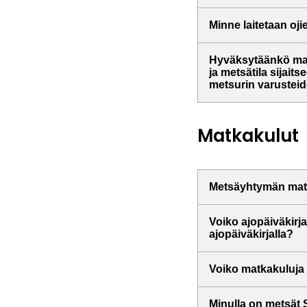
Minne laitetaan oji
Hyväksytäänkö mat
ja metsätila sijai
metsurin varusteid
Matkakulut
Metsäyhtymän matk
Voiko ajopäiväkirja
ajopäiväkirjalla?
Voiko matkakuluja 
Minulla on metsät 