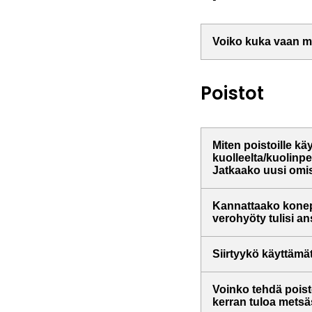
Voiko kuka vaan m
Poistot
Miten poistoille k
kuolleelta/kuolinp
Jatkaako uusi omis
Kannattaako konepo
verohyöty tulisi an
Siirtyykö käyttämä
Voinko tehdä poist
kerran tuloa mets