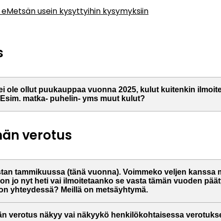
 eMetsän usein kysyttyihin kysymyksiin
s
 ei ole ollut puukauppaa vuonna 2025, kulut kuitenkin ilmoit
 Esim. matka- puhelin- yms muut kulut?
än verotus
tan tammikuussa (tänä vuonna). Voimmeko veljen kanssa
on jo nyt heti vai ilmoitetaanko se vasta tämän vuoden päät
eon yhteydessä? Meillä on metsäyhtymä.
n verotus näkyy vai näkyykö henkilökohtaisessa verotuk