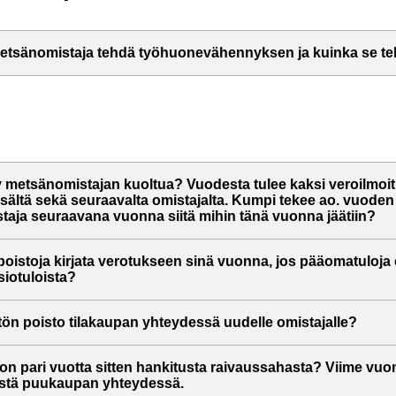
etsänomistaja tehdä työhuonevähennyksen ja kuinka se t
äy metsänomistajan kuoltua? Vuodesta tulee kaksi veroilmoit
esältä sekä seuraavalta omistajalta. Kumpi tekee ao. vuoden
taja seuraavana vuonna siitä mihin tänä vuonna jäätiin?
istoja kirjata verotukseen sinä vuonna, jos pääomatuloja e
siotuloista?
tön poisto tilakaupan yhteydessä uudelle omistajalle?
on pari vuotta sitten hankitusta raivaussahasta? Viime vuon
ästä puukaupan yhteydessä.