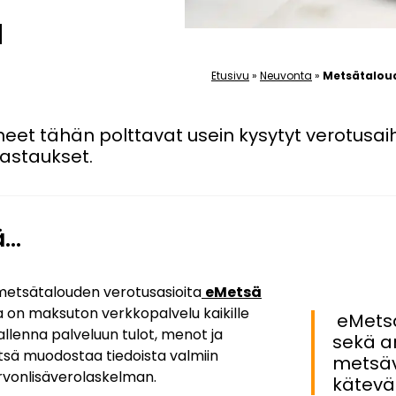
ä
Etusivu
»
Neuvonta
»
Metsätaloud
et tähän polttavat usein kysytyt verotusai
astaukset.
ä…
metsätalouden verotusasioita
eMetsä
 on maksuton verkkopalvelu kaikille
eMetsä
allenna palveluun tulot, menot ja
sekä a
sä muodostaa tiedoista valmiin
metsäv
arvonlisäverolaskelman.
käteväs