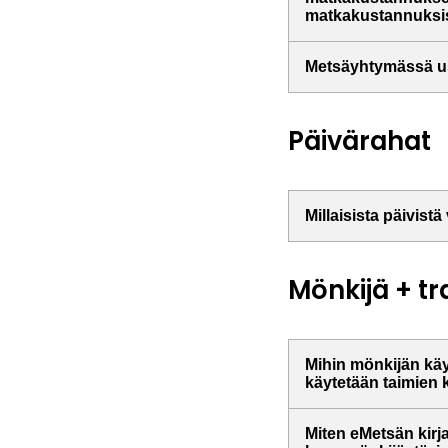
matkakustannuksi
Metsäyhtymässä use
Päivärahat
Millaisista päivis
Mönkijä + tr
Mihin mönkijän käy
käytetään taimien 
Miten eMetsän kir