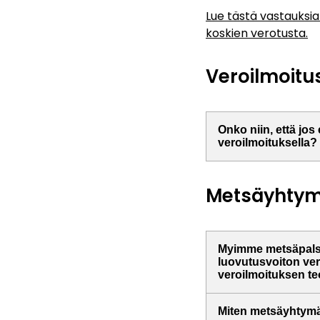
Lue tästä vastauksia
koskien verotusta.
Veroilmoitu
Onko niin, että jos
veroilmoituksella?
Metsäyhtym
Myimme metsäpals
luovutusvoiton ver
veroilmoituksen t
Miten metsäyhtymä