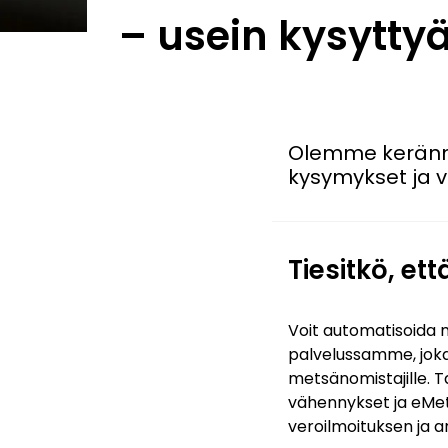
– usein kysytty
Olemme keränne
kysymykset ja v
Tiesitkö, ett
Voit automatisoida 
palvelussamme, joka
metsänomistajille. T
vähennykset ja eMet
veroilmoituksen ja 