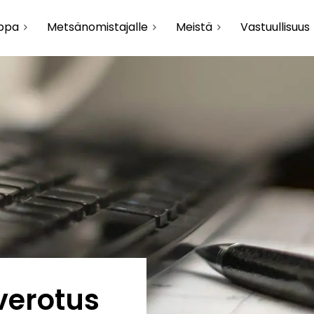
uppa
Metsänomistajalle
Meistä
Vastuullisuus
verotus