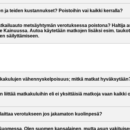
en ja teiden kustannukset? Poistoihin vai kaikki kerralla?
kailuauto metsäyhtymän verotuksessa poistona? Haltija 
tsee Kainuussa. Autoa käytetään matkojen lisäksi esim. tauk
en säilyttämiseen.
akulujen vähennyskelpoisuus; mitkä matkat hyväksytään
n liittää matkakuluihin eli ei yksittäisiä matkoja vaan kaikki 
laittaa verotukseen jos jakamaton kuolinpesä?
Suomessa. Olen suomen kansalainen, mutta asun vakituisest