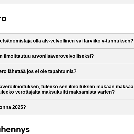
ro
etsänomistaja olla alv-velvollinen vai tarviiko y-tunnuksen?
an ilmoittautuu arvonlisäverovelvolliseksi?
ero lähettää jos ei ole tapahtumia?
säveroilmoituksen, tuleeko sen ilmoituksen mukaan maksaa 
tuleeko verottajalta maksukuitti maksamista varten?
uonna 2025?
ähennys