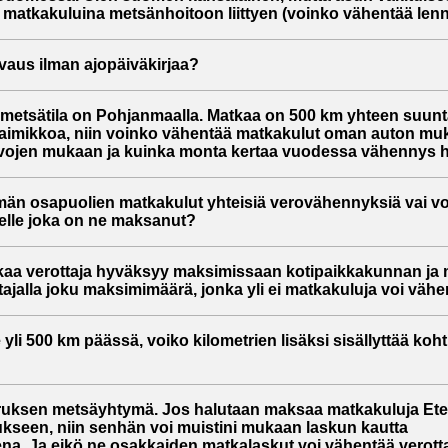
 matkakuluina metsänhoitoon liittyen (voinko vähentää lenno
vaus ilman ajopäiväkirjaa?
metsätila on Pohjanmaalla. Matkaa on 500 km yhteen suun
taimikkoa, niin voinko vähentää matkakulut oman auton muk
uvojen mukaan ja kuinka monta kertaa vuodessa vähennys
än osapuolien matkakulut yhteisiä verovähennyksiä vai vo
elle joka on ne maksanut?
aa verottaja hyväksyy maksimissaan kotipaikkakunnan ja 
tajalla joku maksimimäärä, jonka yli ei matkakuluja voi väh
 yli 500 km päässä, voiko kilometrien lisäksi sisällyttää ko
aruksen metsäyhtymä. Jos halutaan maksaa matkakuluja Et
tukseen, niin senhän voi muistini mukaan laskun kautta
. Ja eikö ne osakkaiden matkalaskut voi vähentää verotta