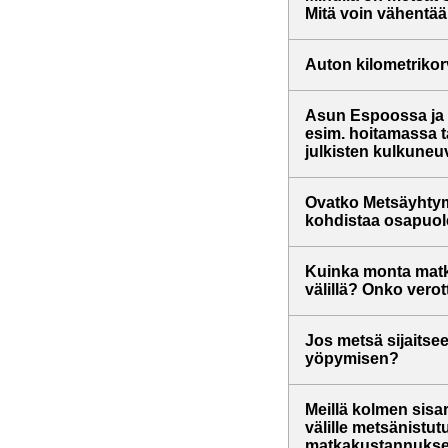
Mitä voin vähentää
Auton kilometrikor
Asun Espoossa ja 
esim. hoitamassa 
julkisten kulkune
Ovatko Metsäyhtym
kohdistaa osapuol
Kuinka monta matk
välillä? Onko verot
Jos metsä sijaitsee
yöpymisen?
Meillä kolmen sis
välille metsänistu
matkakustannuksena