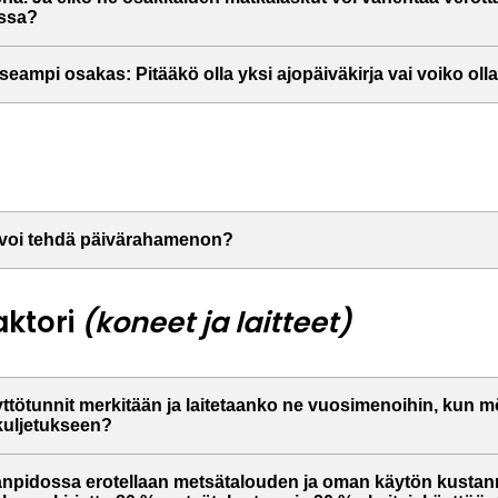
ssa?
ampi osakas: Pitääkö olla yksi ajopäiväkirja vai voiko oll
tä voi tehdä päivärahamenon?
aktori
(koneet ja laitteet)
ttötunnit merkitään ja laitetaanko ne vuosimenoihin, kun m
kuljetukseen?
janpidossa erotellaan metsätalouden ja oman käytön kustan