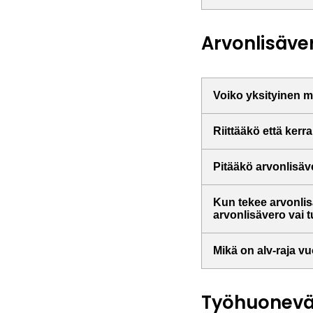
Arvonlisäve
Voiko yksityinen m
Riittääkö että kerr
Pitääkö arvonlisäv
Kun tekee arvonli
arvonlisävero vai 
Mikä on alv-raja v
Työhuonev