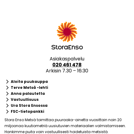
Asiakaspalvelu
020 461 478
Arkisin 7.30 – 16:30
keyboard_arrow_right
Aloita puukauppa
keyboard_arrow_right
Terve Metsä -lehti
keyboard_arrow_right
Anna palautetta
keyboard_arrow_right
Vastuullisuus
keyboard_arrow_right
Ura Stora Ensossa
keyboard_arrow_right
FSC-tietopankki
Stora Enso Metsä toimittaa puuraaka-ainetta vuosittain noin 20
miljoonaa kuutiometriä uusiutuvien materiaalien valmistamiseen.
Hankimme puita vain vastuullisesti hoidetuista metsistä.