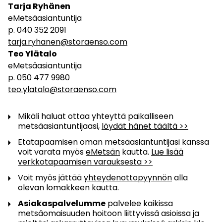
Tarja Ryhänen
eMetsäasiantuntija
p. 040 352 2091
tarja.ryhanen@storaenso.com
Teo Ylätalo
eMetsäasiantuntija
p. 050 477 9980
teo.ylatalo@storaenso.com
Mikäli haluat ottaa yhteyttä paikalliseen
metsäasiantuntijaasi,
löydät hänet täältä >>
Etätapaamisen oman metsäasiantuntijasi kanssa
voit varata myös
eMetsän
kautta.
Lue lisää
verkkotapaamisen varauksesta >>
Voit myös jättää
yhteydenottopyynnön
alla
olevan lomakkeen kautta.
Asiakaspalvelumme
palvelee kaikissa
metsäomaisuuden hoitoon liittyvissä asioissa ja