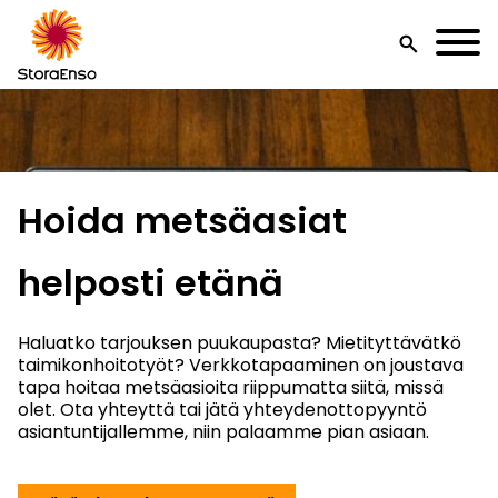
search
Hoida metsäasiat
helposti etänä
Haluatko tarjouksen puukaupasta? Mietityttävätkö
taimikonhoitotyöt? Verkkotapaaminen on joustava
tapa hoitaa metsäasioita riippumatta siitä, missä
olet. Ota yhteyttä tai jätä yhteydenottopyyntö
asiantuntijallemme, niin palaamme pian asiaan.