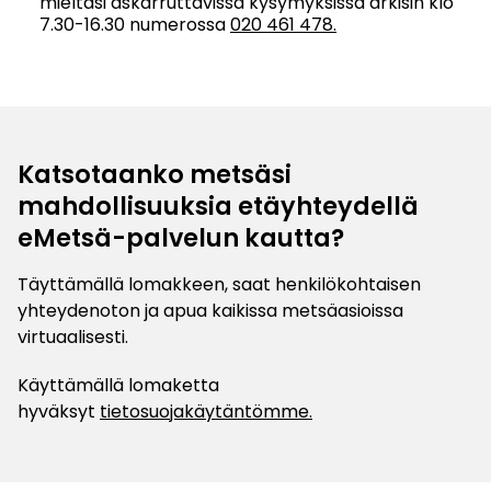
mieltäsi askarruttavissa kysymyksissä arkisin klo
7.30-16.30 numerossa
020 461 478.
Katsotaanko metsäsi
mahdollisuuksia etäyhteydellä
eMetsä-palvelun kautta?
Täyttämällä lomakkeen, saat henkilökohtaisen
yhteydenoton ja apua kaikissa metsäasioissa
virtuaalisesti.
Käyttämällä lomaketta
hyväksyt
tietosuojakäytäntömme.