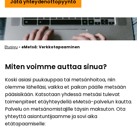
Jätä yhteydenottopyyntö
Etusivu
»
eMetsä: Verkkotapaaminen
Miten voimme auttaa sinua?
Koski asiasi puukauppaa tai metsänhoitoa, niin
olemme lähelläsi, vaikka et paikan päälle metsään
pääsisikään. Katsotaan yhdessä metsäsi tulevat
toimenpiteet etäyhteydellä eMetsä-palvelun kautta.
Palvelu on metsänomistajille täysin maksuton. Ota
yhteyttä asiantuntijaamme ja sovi aika
etätapaamiselle: