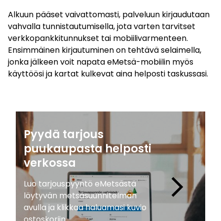
Alkuun pääset vaivattomasti, palveluun kirjaudutaan
vahvalla tunnistautumisella, jota varten tarvitset
verkkopankkitunnukset tai mobiilivarmenteen.
Ensimmäinen kirjautuminen on tehtävä selaimella,
jonka jälkeen voit napata eMetsä-mobiilin myös
käyttöösi ja kartat kulkevat aina helposti taskussasi.
Pyydä tarjous
puukaupasta helposti
verkossa
keyboard_arrow_right
Luo tarjouspyyntö eMetsästä
löytyvän metsäsuunnitelman
avulla ja klikkaa haluamasi kuvio
ostoskoriin.