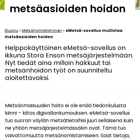
metsäasioiden hoidon
Etusivu
»
Metsänomistaminen
»
eMetsä-sovellus mullistaa
metsäasioiden hoidon
Helppokäyttöinen eMetsä-sovellus on
ikkuna Stora Enson metsäjärjestelmään.
Nyt tiedät aina milloin hakkuut tai
metsänhoidon työt on suunniteltu
aloitettavaksi.
Metsäomaisuuden hoito ei ole enää tiedonkulusta
kiinni – kiitos digivallankumouksen. eMetsä-sovellus
tuo suoran väylän metsätietoihisi juuri sellaisena kuin
ne yhtiön metsäjärjestelmässäkin ovat. Tämä tuo
vaivattomuutta metsänomistamiseen. Saat tietoja,