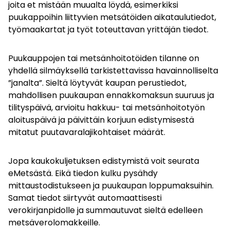
joita et mistään muualta löydä, esimerkiksi
puukappoihin liittyvien metsätöiden aikataulutiedot,
työmaakartat ja työt toteuttavan yrittäjän tiedot.
Puukauppojen tai metsänhoitotöiden tilanne on
yhdellä silmäyksellä tarkistettavissa havainnolliselta
”janalta”. Sieltä löytyvät kaupan perustiedot,
mahdollisen puukaupan ennakkomaksun suuruus ja
tilityspäivä, arvioitu hakkuu- tai metsänhoitotyön
aloituspäivä ja päivittäin korjuun edistymisestä
mitatut puutavaralajikohtaiset määrät.
Jopa kauko­kuljetuksen edistymistä voit seurata
eMetsästä. Eikä tiedon kulku pysähdy
mittaustodistukseen ja puukaupan loppumaksuihin.
Samat tiedot siirtyvät automaattisesti
verokirjanpidolle ja summautuvat sieltä edelleen
metsäverolomakkeille.