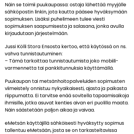
Näin se toimii puukaupassa: ostaja lähettää myyjälle
sähköpostin linkin, jota kautta pääsee hyväksymään
sopimuksen. Lisäksi puhelimeen tulee viesti
sopimuksen saapumisesta ja salasana, jonka avulla
kirjaudutaan järjestelmään.
Jussi Kölli Stora Ensosta kertoo, että käytössä on ns.
vahva tunnistautuminen:
– Tämä tarkoittaa tunnistautumista joko mobiili­
varmennetta tai pankkitunnuksia käyttämällä.
Puukaupan tai metsänhoitopalveluiden sopimusten
viimeistely onnistuu nykyaikaisesti, ajasta ja paikasta
riippumatta. Ei tarvitse enää sovitella tapaamisaikoja
ihmisille, jotka asuvat kenties aivan eri puolilla maata.
Näin säästetään paljon aikaa ja vaivaa.
eMetsän käyttäjillä sähköisesti hyväksytty sopimus
tallentuu eMetsään, josta se on tarkasteltavissa