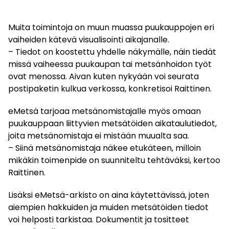
Muita toimintoja on muun muassa puukauppojen eri
vaiheiden kätevä visualisointi aikajanalle.
– Tiedot on koostettu yhdelle näkymälle, näin tiedät
missä vaiheessa puukaupan tai metsänhoidon työt
ovat menossa. Aivan kuten nykyään voi seurata
postipaketin kulkua verkossa, konkretisoi Raittinen.
eMetsä tarjoaa metsänomistajalle myös omaan
puukauppaan liittyvien metsätöiden aikataulutiedot,
joita metsänomistaja ei mistään muualta saa.
– Siinä metsänomistaja näkee etukäteen, milloin
mikäkin toimenpide on suunniteltu tehtäväksi, kertoo
Raittinen.
Lisäksi eMetsä-arkisto on aina käytettävissä, joten
aiempien hakkuiden ja muiden metsätöiden tiedot
voi helposti tarkistaa. Dokumentit ja tositteet