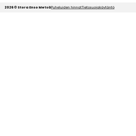
2026 © Stora Enso Metsä
Puheluiden hinnat
Tietosuojakäytäntö