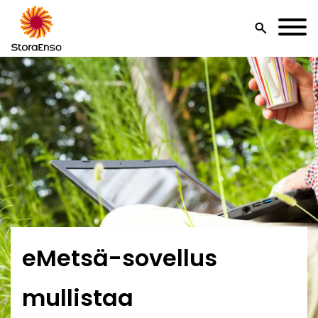
search
eMetsä-sovellus
mullistaa