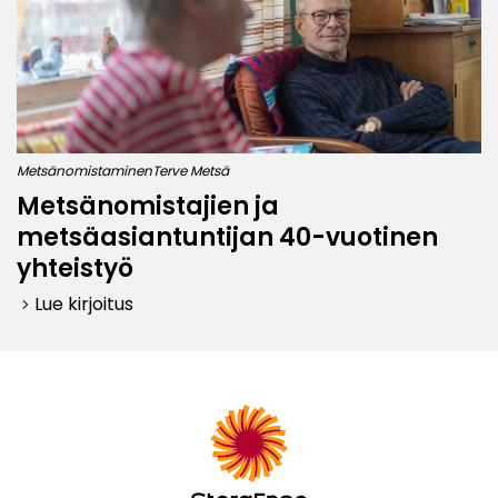
Metsänomistaminen
Terve Metsä
Metsänomistajien ja
metsäasiantuntijan 40-vuotinen
yhteistyö
Lue kirjoitus
keyboard_arrow_right