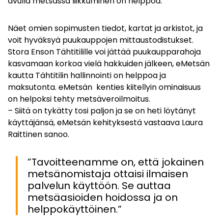
avulla metsässä liikkuminen on helppoa.
Näet omien sopimusten tiedot, kartat ja arkistot, ja
voit hyväksyä puukauppojen mittaustodistukset.
Stora Enson Tähtitilille voi jättää puukaupparahoja
kasvamaan korkoa vielä hakkuiden jälkeen, eMetsän
kautta Tähtitilin hallinnointi on helppoa ja
maksutonta. eMetsän kenties kiitellyin ominaisuus
on helpoksi tehty metsäveroilmoitus.
– Siitä on tykätty tosi paljon ja se on heti löytänyt
käyttäjänsä, eMetsän kehityksestä vastaava Laura
Raittinen sanoo.
”Tavoitteenamme on, että jokainen
metsänomistaja ottaisi ilmaisen
palvelun käyttöön. Se auttaa
metsäasioiden hoidossa ja on
helppokäyttöinen.”