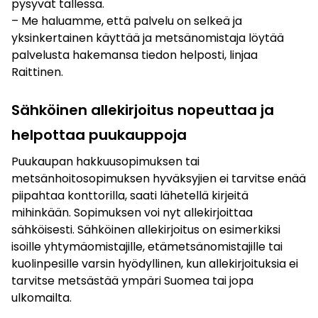
pysyvät tallessa.
– Me haluamme, että palvelu on selkeä ja
yksinkertainen käyttää ja metsänomistaja löytää
palvelusta hakemansa tiedon helposti, linjaa
Raittinen.
Sähköinen allekirjoitus nopeuttaa ja
helpottaa puukauppoja
Puukaupan hakkuusopimuksen tai
metsänhoitosopimuksen hyväksyjien ei tarvitse enää
piipahtaa konttorilla, saati lähetellä kirjeitä
mihinkään. Sopimuksen voi nyt allekirjoittaa
sähköisesti. Sähköinen allekirjoitus on esimerkiksi
isoille yhtymäomistajille, etämetsänomistajille tai
kuolinpesille varsin hyödyllinen, kun allekirjoituksia ei
tarvitse metsästää ympäri Suomea tai jopa
ulkomailta.