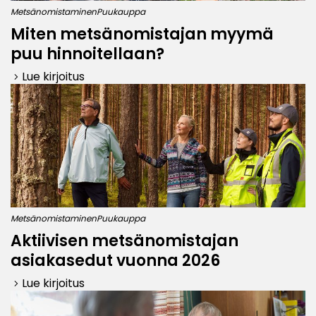
Metsänomistaminen
Puukauppa
Miten metsänomistajan myymä
puu hinnoitellaan?
Lue kirjoitus
keyboard_arrow_right
Metsänomistaminen
Puukauppa
Aktiivisen metsänomistajan
asiakasedut vuonna 2026
Lue kirjoitus
keyboard_arrow_right