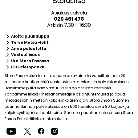
Asiakaspalvelu
020 461 478
Arkisin 7.30 – 16:30
keyboard_arrow_right
Aloita puukauppa
keyboard_arrow_right
Terve Metsä -lehti
keyboard_arrow_right
Anna palautetta
keyboard_arrow_right
Vastuullisuus
keyboard_arrow_right
Ura Stora Ensossa
keyboard_arrow_right
FSC-tietopankki
Stora Enso Metsä toimittaa puuraaka-ainetta vuosittain noin 20
miljoonaa kuutiometriä uusiutuvien materiaalien valmistamiseen.
Hankimme puita vain vastuullisesti hoidetuista metsistä.
Tarjoamme lisäksi metsänomistajille asiantuntemusta ja apua
metsäasioihin metsän koko elinkaaren ajan. Stora Enson Suomen
puunhankinnan palveluksessa on 500 henkilöä sekä 80 korjuu- ja
kuljetusyrittäjää alihankkijoina. Suomen puunhankinta on osa Stora
Enson Forest-liiketoiminta-aluetta.