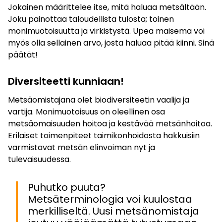
Jokainen määrittelee itse, mitä haluaa metsältään.
Joku painottaa taloudellista tulosta; toinen
monimuotoisuutta ja virkistystä. Upea maisema voi
myös olla sellainen arvo, josta haluaa pitää kiinni. Sinä
päätät!
Diversiteetti kunniaan!
Metsäomistajana olet biodiversiteetin vaalija ja
vartija. Monimuotoisuus on oleellinen osa
metsäomaisuuden hoitoa ja kestävää metsänhoitoa.
Erilaiset toimenpiteet taimikonhoidosta hakkuisiin
varmistavat metsän elinvoiman nyt ja
tulevaisuudessa.
Puhutko puuta?
Metsäterminologia voi kuulostaa
merkilliseltä. Uusi metsänomistaja