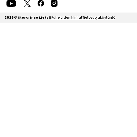
2026 © Stora Enso Metsä
Puheluiden hinnat
Tietosuojakäytäntö