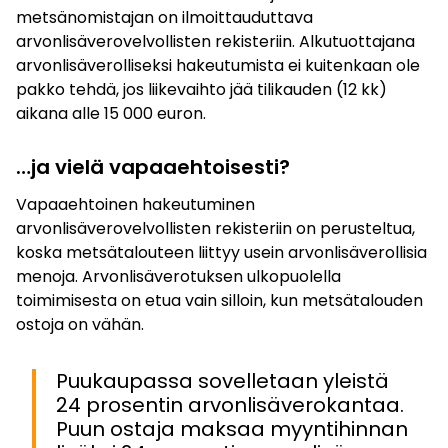
metsänomistajan on ilmoittauduttava
arvonlisäverovelvollisten rekisteriin. Alkutuottajana
arvonlisäverolliseksi hakeutumista ei kuitenkaan ole
pakko tehdä, jos liikevaihto jää tilikauden (12 kk)
aikana alle 15 000 euron.
…ja vielä vapaaehtoisesti?
Vapaaehtoinen hakeutuminen
arvonlisäverovelvollisten rekisteriin on perusteltua,
koska metsätalouteen liittyy usein arvonlisäverollisia
menoja. Arvonlisäverotuksen ulkopuolella
toimimisesta on etua vain silloin, kun metsätalouden
ostoja on vähän.
Puukaupassa sovelletaan yleistä
24 prosentin arvonlisäverokantaa.
Puun ostaja maksaa myyntihinnan