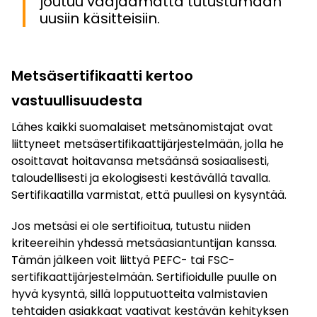
joutuu vääjäämättä tutustumaan
uusiin käsitteisiin.
Metsäsertifikaatti kertoo
vastuullisuudesta
Lähes kaikki suomalaiset metsänomistajat ovat
liittyneet metsäsertifikaattijärjestelmään, jolla he
osoittavat hoitavansa metsäänsä sosiaalisesti,
taloudellisesti ja ekologisesti kestävällä tavalla.
Sertifikaatilla varmistat, että puullesi on kysyntää.
Jos metsäsi ei ole sertifioitua, tutustu niiden
kriteereihin yhdessä metsäasiantuntijan kanssa.
Tämän jälkeen voit liittyä PEFC- tai FSC-
sertifikaattijärjestelmään. Sertifioidulle puulle on
hyvä kysyntä, sillä lopputuotteita valmistavien
tehtaiden asiakkaat vaativat kestävän kehityksen