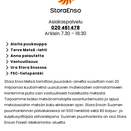
Asiakaspalvelu
020 461 478
Arkisin 7.30 – 16:30
keyboard_arrow_right
Aloita puukauppa
keyboard_arrow_right
Terve Metsä -lehti
keyboard_arrow_right
Anna palautetta
keyboard_arrow_right
Vastuullisuus
keyboard_arrow_right
Ura Stora Ensossa
keyboard_arrow_right
FSC-tietopankki
Stora Enso Metsä toimittaa puuraaka-ainetta vuosittain noin 20
miljoonaa kuutiometriä uusiutuvien materiaalien valmistamiseen.
Hankimme puita vain vastuullisesti hoidetuista metsistä.
Tarjoamme lisäksi metsänomistajille asiantuntemusta ja apua
metsäasioihin metsän koko elinkaaren ajan. Stora Enson Suomen
puunhankinnan palveluksessa on 500 henkilöä sekä 80 korjuu- ja
kuljetusyrittäjää alihankkijoina. Suomen puunhankinta on osa Stora
Enson Forest-liiketoiminta-aluetta.