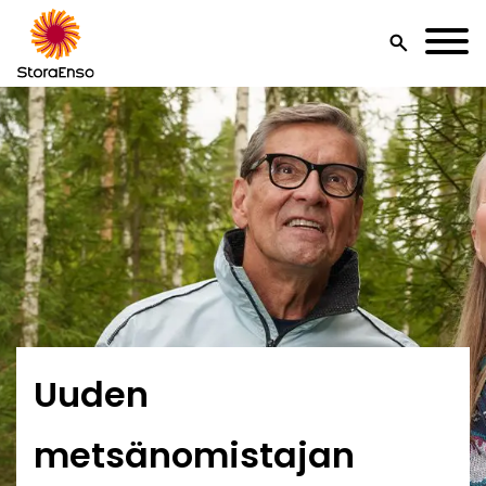
search
Uuden
metsänomistajan