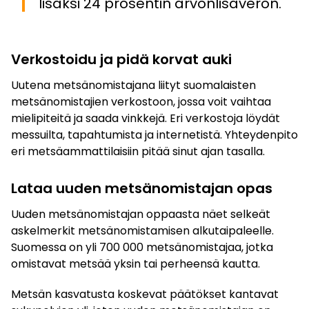
lisäksi 24 prosentin arvonlisäveron.
Verkostoidu ja pidä korvat auki
Uutena metsänomistajana liityt suomalaisten
metsänomistajien verkostoon, jossa voit vaihtaa
mielipiteitä ja saada vinkkejä. Eri verkostoja löydät
messuilta, tapahtumista ja internetistä. Yhteydenpito
eri metsäammattilaisiin pitää sinut ajan tasalla.
Lataa uuden metsänomistajan opas
Uuden metsänomistajan oppaasta näet selkeät
askelmerkit metsänomistamisen alkutaipaleelle.
Suomessa on yli 700 000 metsänomistajaa, jotka
omistavat metsää yksin tai perheensä kautta.
Metsän kasvatusta koskevat päätökset kantavat