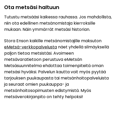
Ota metsäsi haltuun
Tutustu metsääsi kaikessa rauhassa. Jos mahdollista,
niin ota edellinen metsänomistaja kierroksille
mukaan. Näin ymmärrät metsäsi historian.
Stora Enson kaikille metsänomistajille maksuton
eMetsä-verkkopalvelusta
näet yhdellä silmäyksellä
paljon tietoa metsistäsi. Avoimeen
metsävaratietoon perustuva eMetsän
Metsäsuunnitelma ehdottaa toimenpiteitä oman
metsäsi hyväksi. Palvelun kautta voit myös pyytää
tarjouksen puukaupasta tai metsänhoitopalveluista
ja seuraat omien puukauppa- ja
metsänhoitosopimusten edistymistä. Myös
metsäverokirjanpito on tehty helpoksi!