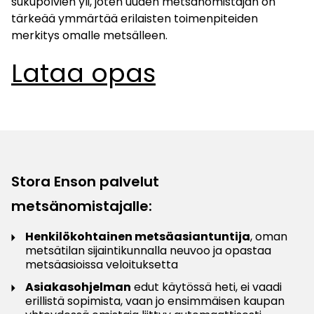
sukupolvien yli, joten uuden metsänomistajan on
tärkeää ymmärtää erilaisten toimenpiteiden
merkitys omalle metsälleen.
Lataa opas
Stora Enson palvelut
metsänomistajalle:
Henkilökohtainen metsäasiantuntija
, oman
metsätilan sijaintikunnalla neuvoo ja opastaa
metsäasioissa veloituksetta
Asiakasohjelman
edut käytössä heti, ei vaadi
erillistä sopimista, vaan jo ensimmäisen kaupan