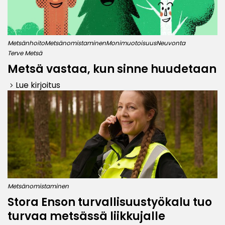
Metsänhoito
Metsänomistaminen
Monimuotoisuus
Neuvonta
Terve Metsä
Metsä vastaa, kun sinne huudetaan
Lue kirjoitus
keyboard_arrow_right
Metsänomistaminen
Stora Enson turvallisuustyökalu tuo
turvaa metsässä liikkujalle