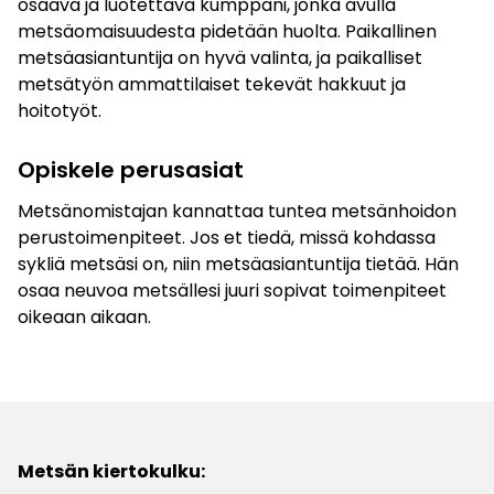
osaava ja luotettava kumppani, jonka avulla
metsäomaisuudesta pidetään huolta. Paikallinen
metsäasiantuntija on hyvä valinta, ja paikalliset
metsätyön ammattilaiset tekevät hakkuut ja
hoitotyöt.
Opiskele perusasiat
Metsänomistajan kannattaa tuntea metsänhoidon
perustoimenpiteet. Jos et tiedä, missä kohdassa
sykliä metsäsi on, niin metsäasiantuntija tietää. Hän
osaa neuvoa metsällesi juuri sopivat toimenpiteet
oikeaan aikaan.
Metsän kiertokulku: