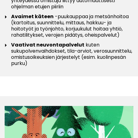
yhteydessä omistaja liittyy automaattisesti
ohjelman etujen piiriin
Avaimet käteen
-puukauppaa ja metsänhoitoa
(kartoitus, suunnittelu, mittaus, hakkuu- ja
hoitotyöt ja työnjohto, korjuukulut hoitaa yhtiö,
rahatilitykset, verojen pidätys, oheispalvelut)
Vaativat neuvontapalvelut
kuten
sukupolvenvaihdokset, tila-arviot, verosuunnittelu,
omistusoikeuksien järjestelyt (esim. kuolinpesän
purku)