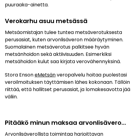
puuraaka-ainetta.
Verokarhu asuu metsässä
Metsäomistajan tulee tuntea metsäverotuksesta
perusasiat, kuten arvonlisäveron määräytyminen.
Suomalainen metsäverotus palkitsee hyvän
metsänhoidon sekä aktiivisuuden. Esimerkiksi
metsähoidon kulut saa kirjata verovähennyksinä.
Stora Enson
eMetsän
veropalvelu hoitaa puolestasi
veroilmoituksen täyttämisen lähes kokonaan. Tällöin
riittää, että hallitset perusasiat, ja lomakesavotta jää
väliin.
Pitääkö minun maksaa arvonlisävero…
Arvonlisäverollista toimintaa harjoittavan