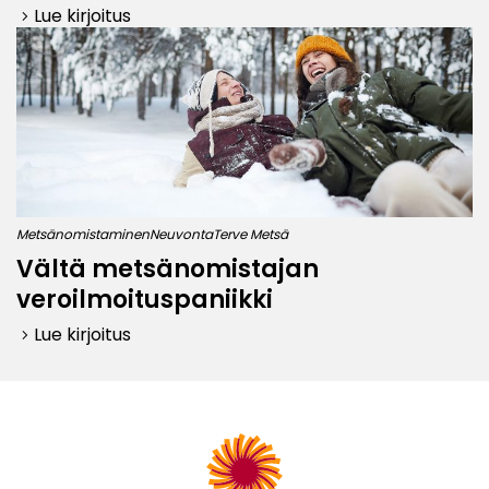
Lue kirjoitus
keyboard_arrow_right
Metsänomistaminen
Neuvonta
Terve Metsä
Vältä metsänomistajan
veroilmoituspaniikki
Lue kirjoitus
keyboard_arrow_right