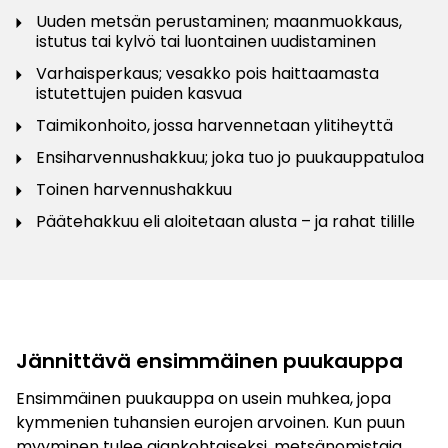
Uuden metsän perustaminen; maanmuokkaus,
istutus tai kylvö tai luontainen uudistaminen
Varhaisperkaus; vesakko pois haittaamasta
istutettujen puiden kasvua
Taimikonhoito, jossa harvennetaan ylitiheyttä
Ensiharvennushakkuu; joka tuo jo puukauppatuloa
Toinen harvennushakkuu
Päätehakkuu eli aloitetaan alusta – ja rahat tilille
Jännittävä ensimmäinen puukauppa
Ensimmäinen puukauppa on usein muhkea, jopa
kymmenien tuhansien eurojen arvoinen. Kun puun
myyminen tulee ajankohtaiseksi, metsänomistaja