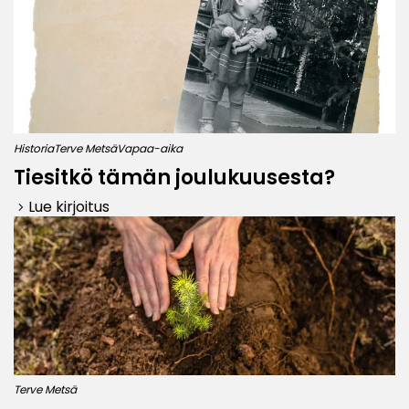
Historia
Terve Metsä
Vapaa-aika
Tiesitkö tämän joulukuusesta?
Lue kirjoitus
keyboard_arrow_right
Terve Metsä