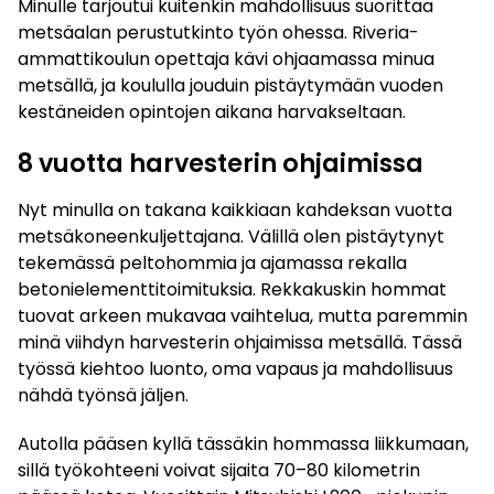
Minulle tarjoutui kuitenkin mahdollisuus suorittaa
metsäalan perustutkinto työn ohessa. Riveria-
ammattikoulun opettaja kävi ohjaamassa minua
metsällä, ja koululla jouduin pistäytymään vuoden
kestäneiden opintojen aikana harvakseltaan.
8 vuotta harvesterin ohjaimissa
Nyt minulla on takana kaikkiaan kahdeksan vuotta
metsäkoneenkuljettajana. Välillä olen pistäytynyt
tekemässä peltohommia ja ajamassa rekalla
betonielementtitoimituksia. Rekkakuskin hommat
tuovat arkeen mukavaa vaihtelua, mutta paremmin
minä viihdyn harvesterin ohjaimissa metsällä. Tässä
työssä kiehtoo luonto, oma vapaus ja mahdollisuus
nähdä työnsä jäljen.
Autolla pääsen kyllä tässäkin hommassa liikkumaan,
sillä työkohteeni voivat sijaita 70–80 kilometrin