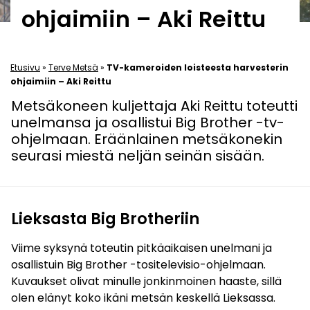
ohjaimiin – Aki Reittu
Etusivu
»
Terve Metsä
»
TV-kameroiden loisteesta harvesterin
ohjaimiin – Aki Reittu
Metsäkoneen kuljettaja Aki Reittu toteutti
unelmansa ja osallistui Big Brother -tv-
ohjelmaan. Eräänlainen metsäkonekin
seurasi miestä neljän seinän sisään.
Lieksasta Big Brotheriin
Viime syksynä toteutin pitkäaikaisen unelmani ja
osallistuin Big Brother -tositelevisio-ohjelmaan.
Kuvaukset olivat minulle jonkinmoinen haaste, sillä
olen elänyt koko ikäni metsän keskellä Lieksassa.