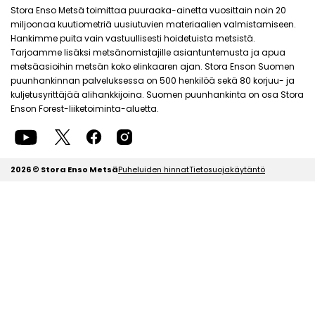
Stora Enso Metsä toimittaa puuraaka-ainetta vuosittain noin 20
miljoonaa kuutiometriä uusiutuvien materiaalien valmistamiseen.
Hankimme puita vain vastuullisesti hoidetuista metsistä.
Tarjoamme lisäksi metsänomistajille asiantuntemusta ja apua
metsäasioihin metsän koko elinkaaren ajan. Stora Enson Suomen
puunhankinnan palveluksessa on 500 henkilöä sekä 80 korjuu- ja
kuljetusyrittäjää alihankkijoina. Suomen puunhankinta on osa Stora
Enson Forest-liiketoiminta-aluetta.
2026 © Stora Enso Metsä
Puheluiden hinnat
Tietosuojakäytäntö