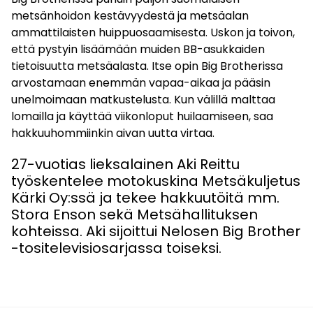
metsänhoidon kestävyydestä ja metsäalan
ammattilaisten huippuosaamisesta. Uskon ja toivon,
että pystyin lisäämään muiden BB-asukkaiden
tietoisuutta metsäalasta. Itse opin Big Brotherissa
arvostamaan enemmän vapaa-aikaa ja pääsin
unelmoimaan matkustelusta. Kun välillä malttaa
lomailla ja käyttää viikonloput huilaamiseen, saa
hakkuuhommiinkin aivan uutta virtaa.
27-vuotias lieksalainen Aki Reittu
työskentelee motokuskina Metsäkuljetus
Kärki Oy:ssä ja tekee hakkuutöitä mm.
Stora Enson sekä Metsähallituksen
kohteissa. Aki sijoittui Nelosen Big Brother
-tositelevisiosarjassa toiseksi.