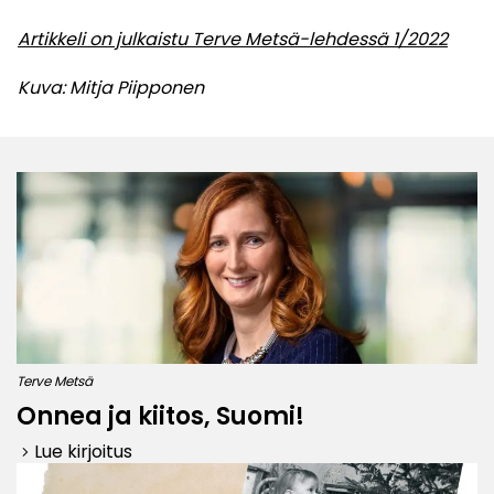
Artikkeli on julkaistu Terve Metsä-lehdessä 1/2022
Kuva: Mitja Piipponen
Terve Metsä
Onnea ja kiitos, Suomi!
Lue kirjoitus
keyboard_arrow_right