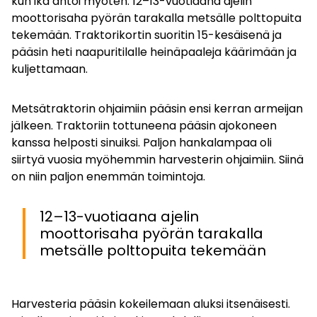
kun ikä antoi myöten. 12–13-vuotiaana ajelin
moottorisaha pyörän tarakalla metsälle polttopuita
tekemään. Traktorikortin suoritin 15-kesäisenä ja
pääsin heti naapuritilalle heinäpaaleja käärimään ja
kuljettamaan.
Metsätraktorin ohjaimiin pääsin ensi kerran armeijan
jälkeen. Traktoriin tottuneena pääsin ajokoneen
kanssa helposti sinuiksi. Paljon hankalampaa oli
siirtyä vuosia myöhemmin harvesterin ohjaimiin. Siinä
on niin paljon enemmän toimintoja.
12–13-vuotiaana ajelin
moottorisaha pyörän tarakalla
metsälle polttopuita tekemään
Harvesteria pääsin kokeilemaan aluksi itsenäisesti.