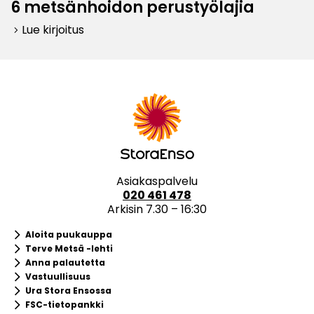
6 metsänhoidon perustyölajia
Lue kirjoitus
keyboard_arrow_right
Asiakaspalvelu
020 461 478
Arkisin 7.30 – 16:30
keyboard_arrow_right
Aloita puukauppa
keyboard_arrow_right
Terve Metsä -lehti
keyboard_arrow_right
Anna palautetta
keyboard_arrow_right
Vastuullisuus
keyboard_arrow_right
Ura Stora Ensossa
keyboard_arrow_right
FSC-tietopankki