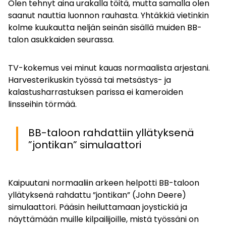
Olen tehnyt aina urakalla töitä, mutta samalla olen
saanut nauttia luonnon rauhasta. Yhtäkkiä vietinkin
kolme kuukautta neljän seinän sisällä muiden BB-
talon asukkaiden seurassa.
TV-kokemus vei minut kauas normaalista arjestani.
Harvesterikuskin työssä tai metsästys- ja
kalastusharrastuksen parissa ei kameroiden
linsseihin törmää.
BB-taloon rahdattiin yllätyksenä
”jontikan” simulaattori
Kaipuutani normaaliin arkeen helpotti BB-taloon
yllätyksenä rahdattu ”jontikan” (John Deere)
simulaattori. Pääsin heiluttamaan joystickiä ja
näyttämään muille kilpailijoille, mistä työssäni on