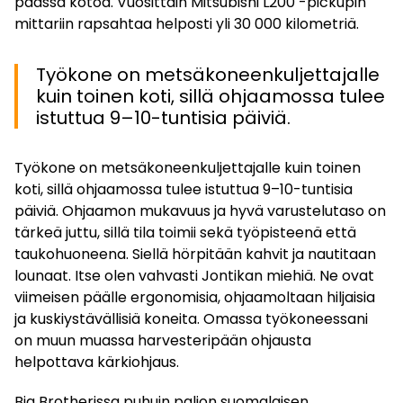
päässä kotoa. Vuosittain Mitsubishi L200 -pickupin
mittariin rapsahtaa helposti yli 30 000 kilometriä.
Työkone on metsäkoneenkuljettajalle
kuin toinen koti, sillä ohjaamossa tulee
istuttua 9–10-tuntisia päiviä.
Työkone on metsäkoneenkuljettajalle kuin toinen
koti, sillä ohjaamossa tulee istuttua 9–10-tuntisia
päiviä. Ohjaamon mukavuus ja hyvä varustelutaso on
tärkeä juttu, sillä tila toimii sekä työpisteenä että
taukohuoneena. Siellä hörpitään kahvit ja nautitaan
lounaat. Itse olen vahvasti Jontikan miehiä. Ne ovat
viimeisen päälle ergonomisia, ohjaamoltaan hiljaisia
ja kuskiystävällisiä koneita. Omassa työkoneessani
on muun muassa harvesteripään ohjausta
helpottava kärkiohjaus.
Big Brotherissa puhuin paljon suomalaisen