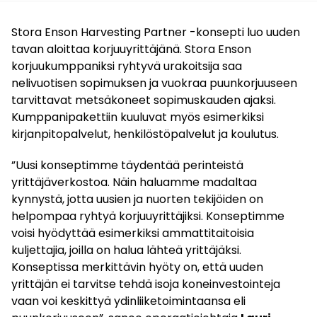
Stora Enson Harvesting Partner -konsepti luo uuden
tavan aloittaa korjuuyrittäjänä. Stora Enson
korjuukumppaniksi ryhtyvä urakoitsija saa
nelivuotisen sopimuksen ja vuokraa puunkorjuuseen
tarvittavat metsäkoneet sopimuskauden ajaksi.
Kumppanipakettiin kuuluvat myös esimerkiksi
kirjanpitopalvelut, henkilöstöpalvelut ja koulutus.
”Uusi konseptimme täydentää perinteistä
yrittäjäverkostoa. Näin haluamme madaltaa
kynnystä, jotta uusien ja nuorten tekijöiden on
helpompaa ryhtyä korjuuyrittäjiksi. Konseptimme
voisi hyödyttää esimerkiksi ammattitaitoisia
kuljettajia, joilla on halua lähteä yrittäjäksi.
Konseptissa merkittävin hyöty on, että uuden
yrittäjän ei tarvitse tehdä isoja koneinvestointeja
vaan voi keskittyä ydinliiketoimintaansa eli