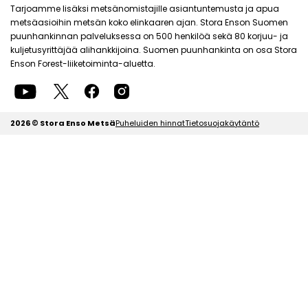
Tarjoamme lisäksi metsänomistajille asiantuntemusta ja apua
metsäasioihin metsän koko elinkaaren ajan. Stora Enson Suomen
puunhankinnan palveluksessa on 500 henkilöä sekä 80 korjuu- ja
kuljetusyrittäjää alihankkijoina. Suomen puunhankinta on osa Stora
Enson Forest-liiketoiminta-aluetta.
2026 © Stora Enso Metsä
Puheluiden hinnat
Tietosuojakäytäntö