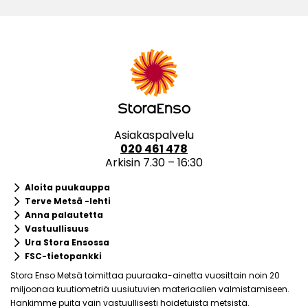
Asiakaspalvelu
020 461 478
Arkisin 7.30 – 16:30
keyboard_arrow_right
Aloita puukauppa
keyboard_arrow_right
Terve Metsä -lehti
keyboard_arrow_right
Anna palautetta
keyboard_arrow_right
Vastuullisuus
keyboard_arrow_right
Ura Stora Ensossa
keyboard_arrow_right
FSC-tietopankki
Stora Enso Metsä toimittaa puuraaka-ainetta vuosittain noin 20
miljoonaa kuutiometriä uusiutuvien materiaalien valmistamiseen.
Hankimme puita vain vastuullisesti hoidetuista metsistä.