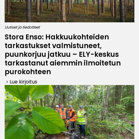
Uutiset ja tiedotteet
Stora Enso: Hakkuukohteiden
tarkastukset valmistuneet,
puunkorjuu jatkuu – ELY-keskus
tarkastanut aiemmin ilmoitetun
purokohteen
Lue kirjoitus
keyboard_arrow_right