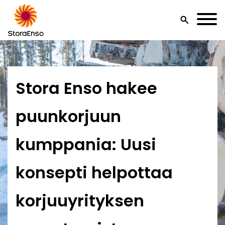
search
Stora Enso hakee
puunkorjuun
kumppania: Uusi
konsepti helpottaa
korjuuyrityksen