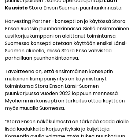
puunkorjuuseen”, sanoo operaatiojohtaja
Lauri
Kuusisto
Stora Enson Suomen puunhankinnasta.
Harvesting Partner -konsepti on jo käytössä Stora
Enson Ruotsin puunhankinnassa. Siellä ensimmäinen
uusi korjuukumppani on aloittanut toimintansa.
Suomessa konsepti otetaan käyttöön ensiksi Länsi-
Suomen alueella, missä Stora Enso vahvistaa
parhaillaan puunhankintaansa.
Tavoitteena on, että ensimmäinen konseptin
mukainen kumppaniyritys on käynnistänyt
toimintansa Stora Enson Länsi-Suomen
puunkorjuussa vuoden 2023 loppuun mennessä.
Myöhemmin konsepti on tarkoitus ottaa käyttöön
myös muualla Suomessa.
”Stora Enson näkökulmasta on tärkeää saada alalle
lisää laadukkaita korjuuyrityksiä ja kuljettajia.
Konseptin avulla voimme myös tukea puunkorjuun