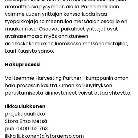
ammattilaisia pysymään alalla. Parhaimmillaan
voimme uuden yrittäjän kanssa luoda lisää
työpaikkoja ja toimeentuloa metsäalan osaajille eri
maakunnissa. Osaavat paikalliset yrittäjät ovat
avainasemassa myös onnistuneen
asiakaskokemuksen luomisessa metsänomistajille”,
Lauri Kuusisto sanoo.
Hakuprosessi
Valitsemme Harvesting Partner -kumppanin oman
hakuprosessin kautta. Oman korjuuyrityksen
perustamisesta kiinnostuneet voivat ottaa yhteyttä:
Ilkka Liukkonen
projektipäällikkö
Stora Enso Metsä
puh. 0400 162 763
ilkka.liukkonen(a)storaenso.com