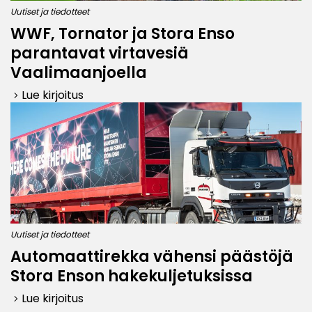
Uutiset ja tiedotteet
WWF, Tornator ja Stora Enso
parantavat virtavesiä
Vaalimaanjoella
Lue kirjoitus
keyboard_arrow_right
Uutiset ja tiedotteet
Automaattirekka vähensi päästöjä
Stora Enson hakekuljetuksissa
Lue kirjoitus
keyboard_arrow_right