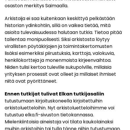
osaston merkitys Saimaalla.
Arkistoija ei saa kuitenkaan keskittyä pelkästään
historian ydinkohtiin, sillä on vaikea tietää, mitä
asioita tulevaisuudessa halutaan tutkia. Tietoa pitää
tallentaa monipuolisesti. Siksi arkistosta löytyy
virallisten pöytäkirjojen ja toimintakertomusten
lisäksi esimerkiksi piirustuksia, karttoja, valokuvia,
henkilökortteja ja monenmoista kirjeenvaihtoa.
Niiden tulisi kertoa tuleville sukupolville, millaisia
yrityksen prosessit ovat olleet ja millaiset ihmiset
niitä ovat pyörittäneet.
Ennen tutkijat tulivat Elkan tutkija­saliin
tutustumaan kirjoituskoneella kirjoitettuihin
arkistoluetteloihin. Nyt arkistoluetteloihimme voi
tutustua elka.fi-sivuston tietokannassa.
Mielenkiintoisia aineistoja voi tilata kaukolainaksi
muihin arkistoihin tai tulla tänne niihin tutustumaan.