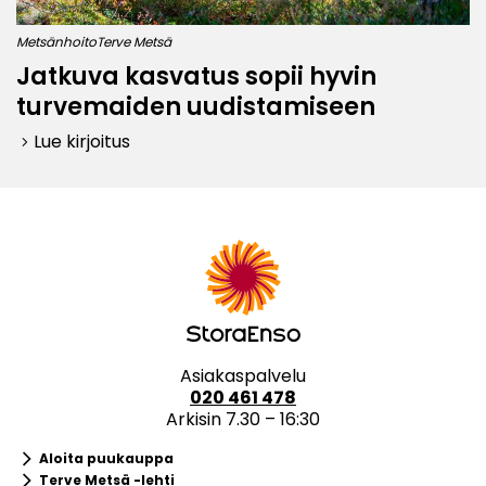
Metsänhoito
Terve Metsä
Jatkuva kasvatus sopii hyvin
turvemaiden uudistamiseen
Lue kirjoitus
keyboard_arrow_right
Asiakaspalvelu
020 461 478
Arkisin 7.30 – 16:30
keyboard_arrow_right
Aloita puukauppa
keyboard_arrow_right
Terve Metsä -lehti