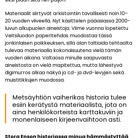
Materiaalit siirtyvät arkistointiin tavallisesti noin 10–
20 vuoden viiveellä. Nyt käsittelen pääasiassa 2000-
luvun alkupuolen aineistoja. Viime vuonna lopetettu
Veitsiluodon paperitehdas muodostaa tässä
jonkinlaisen poikkeuksen, sillä alan taltioida tehtaalta
tulevaa materiaalia kokonaisuutena vielä tämän
vuoden aikana. Valtaosa minulle saapuvasta
aineistosta on vielä mapitettua, mutta lähestyvä
digimurros alkaa näkyä jo cd- ja dvd-levyjen sekä
muistitikkujen muodossa.
Metsäyhtiön vaiherikas historia tulee
esiin kerätystä materiaalista, jota on
aina henkilökorteista karttakuviin ja
monenlaiseen kirjeenvaihtoon asti.
Stora Enson historiassa minua hämmästyttää