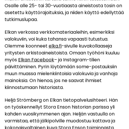
Osalle alle 25- tai 30-vuotiaasta aineistosta tosin on
asetettu käyttörajoituksia, ja niiden käyttö edellyttää
tutkimuslupaa.
Elkan verkossa verkkomateriaaleihin, esimerkiksi
valokuviin, voi kuka tahansa vapaasti tutustua.
Olemme koonneet
elka.fi
-sivulle kuvakollaaseja
yritysten arkistoaineistoista. Omaan työhöni kuuluu
myös
Elkan Facebook
– ja Instagram-tilien
päivittäminen. Pyrin löytämään some-postauksiin
muun muassa mielenkiintoisia valokuvia ja vanhoja
mainoksia. On hienoa, jos ne saavat ihmiset
kiinnostumaan historiasta.
Heljä Strömberg on Elkan tietopalvelusihteeri. Hän
on työskennellyt Stora Enson historian parissa yli
kahden vuosikymmenen ajan. Heljän vastuulla on
varmistaa, että jälkipolville muodostuu kattava ja
kokonaisvaltainen kuva Stora Enson toiminnasta.