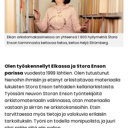
Elkan arkistomakasiineissa on yhteensä 1 900 hyllymetriä Stora
Enson toiminnasta kertovaa tietoa, kertoo Heljä Strömberg.
Olen työskennellyt Elkassa ja Stora Enson
parissa
vuodesta 1999 lähtien. Olen tutustunut
hienoihin ihmisiin ja etsinyt arkistoitavaa materiaalia
lukuisten Stora Enson tehtaiden kellariarkistoista.
Työssäni neuvon Storan Enson työntekijöitä
arkistomateriaalin valinnassa, otan materiaalia
vastaan ja siirrän ne arkistokansioihin. Etsin
tarvittaessa myös tietoja ja valokuvia erilaisiin
tarkoituksiin. Työni on todella monipuolista, ja juuri
siksi pidän siitä niin paljon.