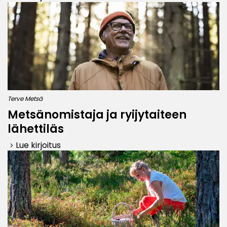
Terve Metsä
Metsänomistaja ja ryijytaiteen
lähettiläs
Lue kirjoitus
keyboard_arrow_right