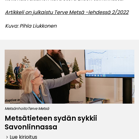
Artikkeli on julkaistu Terve Metsä -lehdessä 2/2022
Kuva: Pihla Liukkonen
Metsänhoito
Terve Metsä
Metsätieteen sydän sykkii
Savonlinnassa
Lue kirjoitus
keyboard_arrow_right