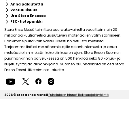
keyboard_arrow_right
Anna palautetta
keyboard_arrow_right
Vastuullisuus
keyboard_arrow_right
Ura Stora Ensossa
keyboard_arrow_right
FSC-tietopankki
Stora Enso Metsä toimittaa puuraaka-ainetta vuosittain noin 20
miljoonaa kuutiometriä uusiutuvien materiaalien valmistamiseen.
Hankimme puita vain vastuullisesti hoidetuista metsistä.
Tarjoamme lisäksi metsänomistajille asiantuntemusta ja apua
metsäasioihin metsän koko elinkaaren ajan. Stora Enson Suomen
puunhankinnan palveluksessa on 500 henkilöä sekä 80 korjuu- ja
kuljetusyrittäjää alihankkijoina. Suomen puunhankinta on osa Stora
Enson Forest-liiketoiminta-aluetta.
2026 © Stora Enso Metsä
Puheluiden hinnat
Tietosuojakäytäntö