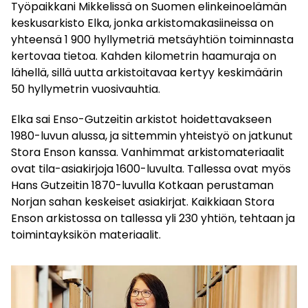
Työpaikkani Mikkelissä on Suomen elinkeinoelämän
keskusarkisto Elka, jonka arkistomakasiineissa on
yhteensä 1 900 hyllymetriä metsäyhtiön toiminnasta
kertovaa tietoa. Kahden kilometrin haamuraja on
lähellä, sillä uutta arkistoitavaa kertyy keskimäärin
50 hyllymetrin vuosivauhtia.
Elka sai Enso-Gutzeitin arkistot hoidettavakseen
1980-luvun alussa, ja sittemmin yhteistyö on jatkunut
Stora Enson kanssa. Vanhimmat arkistomateriaalit
ovat tila-asiakirjoja 1600-luvulta. Tallessa ovat myös
Hans Gutzeitin 1870-luvulla Kotkaan perustaman
Norjan sahan keskeiset asiakirjat. Kaikkiaan Stora
Enson arkistossa on tallessa yli 230 yhtiön, tehtaan ja
toimintayksikön materiaalit.