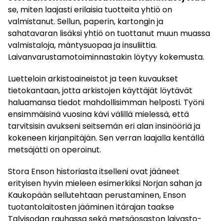
se, miten laajasti erilaisia tuotteita yhtiö on
valmistanut. Sellun, paperin, kartongin ja
sahatavaran lisäksi yhtiö on tuottanut muun muassa
valmistaloja, mäntysuopaa ja insuliittia.
Laivanvarustamotoiminnastakin löytyy kokemusta.
Luetteloin arkistoaineistot ja teen kuvaukset
tietokantaan, jotta arkistojen käyttäjät löytävät
haluamansa tiedot mahdollisimman helposti. Työni
ensimmäisinä vuosina kävi välillä mielessä, että
tarvitsisin avukseni seitsemän eri alan insinööriä ja
kokeneen kirjanpitäjän. Sen verran laajalla kentällä
metsäjätti on operoinut.
Stora Enson historiasta itselleni ovat jääneet
erityisen hyvin mieleen esimerkiksi Norjan sahan ja
Kaukopään sellutehtaan perustaminen, Enson
tuotantolaitosten jääminen itärajan taakse
Talvisodan rauhassa sekä metsäosaston laivasto-