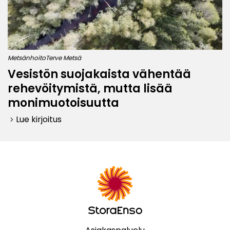
Metsänhoito
Terve Metsä
Vesistön suojakaista vähentää
rehevöitymistä, mutta lisää
monimuotoisuutta
Lue kirjoitus
keyboard_arrow_right