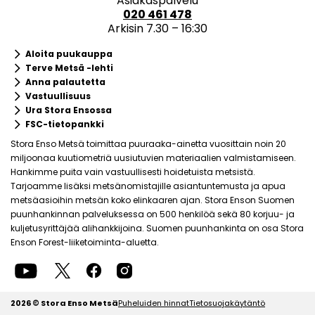
Asiakaspalvelu
020 461 478
Arkisin 7.30 – 16:30
keyboard_arrow_right
Aloita puukauppa
keyboard_arrow_right
Terve Metsä -lehti
keyboard_arrow_right
Anna palautetta
keyboard_arrow_right
Vastuullisuus
keyboard_arrow_right
Ura Stora Ensossa
keyboard_arrow_right
FSC-tietopankki
Stora Enso Metsä toimittaa puuraaka-ainetta vuosittain noin 20
miljoonaa kuutiometriä uusiutuvien materiaalien valmistamiseen.
Hankimme puita vain vastuullisesti hoidetuista metsistä.
Tarjoamme lisäksi metsänomistajille asiantuntemusta ja apua
metsäasioihin metsän koko elinkaaren ajan. Stora Enson Suomen
puunhankinnan palveluksessa on 500 henkilöä sekä 80 korjuu- ja
kuljetusyrittäjää alihankkijoina. Suomen puunhankinta on osa Stora
Enson Forest-liiketoiminta-aluetta.
2026 © Stora Enso Metsä
Puheluiden hinnat
Tietosuojakäytäntö