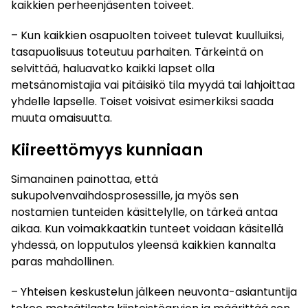
kaikkien perheenjäsenten toiveet.
– Kun kaikkien osapuolten toiveet tulevat kuulluiksi,
tasapuolisuus toteutuu parhaiten. Tärkeintä on
selvittää, haluavatko kaikki lapset olla
metsänomistajia vai pitäisikö tila myydä tai lahjoittaa
yhdelle lapselle. Toiset voisivat esimerkiksi saada
muuta omaisuutta.
Kiireettömyys kunniaan
Simanainen painottaa, että
sukupolvenvaihdosprosessille, ja myös sen
nostamien tunteiden käsittelylle, on tärkeä antaa
aikaa. Kun voimakkaatkin tunteet voidaan käsitellä
yhdessä, on lopputulos yleensä kaikkien kannalta
paras mahdollinen.
– Yhteisen keskustelun jälkeen neuvonta-asiantuntija