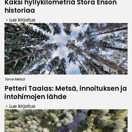
Kaksi hyllykilometriä Stora Enson
historiaa
Lue kirjoitus
keyboard_arrow_right
Terve Metsä
Petteri Taalas: Metsä, innoituksen ja
intohimojen lähde
Lue kirjoitus
keyboard_arrow_right