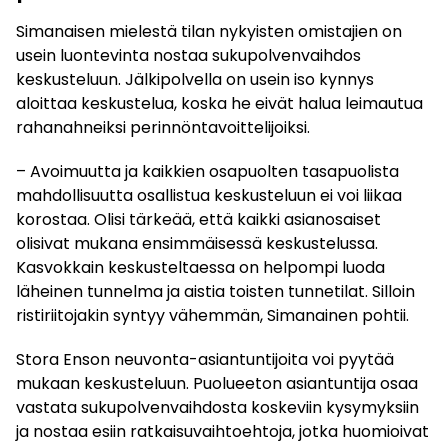
Simanaisen mielestä tilan nykyisten omistajien on
usein luontevinta nostaa sukupolvenvaihdos
keskusteluun. Jälkipolvella on usein iso kynnys
aloittaa keskustelua, koska he eivät halua leimautua
rahanahneiksi perinnöntavoittelijoiksi.
– Avoimuutta ja kaikkien osapuolten tasapuolista
mahdollisuutta osallistua keskusteluun ei voi liikaa
korostaa. Olisi tärkeää, että kaikki asianosaiset
olisivat mukana ensimmäisessä keskustelussa.
Kasvokkain keskusteltaessa on helpompi luoda
läheinen tunnelma ja aistia toisten tunnetilat. Silloin
ristiriitojakin syntyy vähemmän, Simanainen pohtii.
Stora Enson neuvonta-asiantuntijoita voi pyytää
mukaan keskusteluun. Puolueeton asiantuntija osaa
vastata sukupolvenvaihdosta koskeviin kysymyksiin
ja nostaa esiin ratkaisuvaihtoehtoja, jotka huomioivat