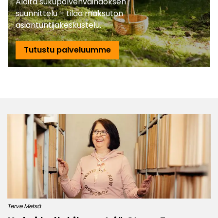
Aloita sukupolvenvaihdoksen
suunnittelu – tilaa maksuton
asiantuntijakeskustelu.
Tutustu palveluumme
Terve Metsä