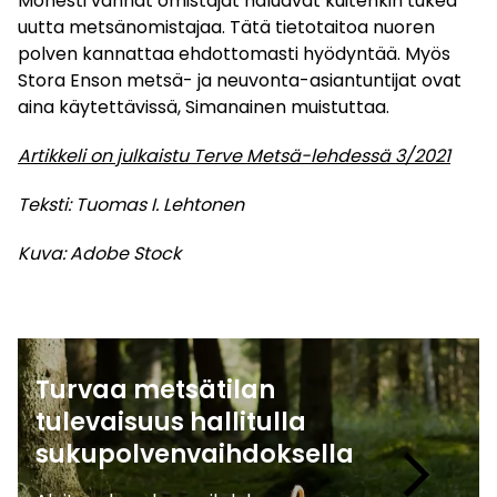
Monesti vanhat omistajat haluavat kuitenkin tukea
uutta metsänomistajaa. Tätä tietotaitoa nuoren
polven kannattaa ehdottomasti hyödyntää. Myös
Stora Enson metsä- ja neuvonta-asiantuntijat ovat
aina käytettävissä, Simanainen muistuttaa.
Artikkeli on julkaistu Terve Metsä-lehdessä 3/2021
Teksti: Tuomas I. Lehtonen
Kuva: Adobe Stock
Turvaa metsätilan
tulevaisuus hallitulla
keyboard_arrow_right
sukupolvenvaihdoksella