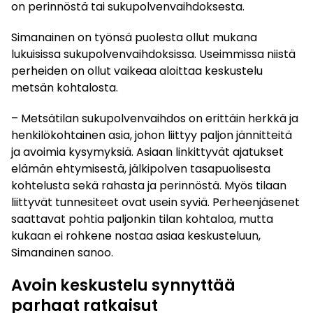
on perinnöstä tai sukupolvenvaihdoksesta.
Simanainen on työnsä puolesta ollut mukana
lukuisissa sukupolvenvaihdoksissa. Useimmissa niistä
perheiden on ollut vaikeaa aloittaa keskustelu
metsän kohtalosta.
– Metsätilan sukupolvenvaihdos on erittäin herkkä ja
henkilökohtainen asia, johon liittyy paljon jännitteitä
ja avoimia kysymyksiä. Asiaan linkittyvät ajatukset
elämän ehtymisestä, jälkipolven tasapuolisesta
kohtelusta sekä rahasta ja perinnöstä. Myös tilaan
liittyvät tunnesiteet ovat usein syviä. Perheenjäsenet
saattavat pohtia paljonkin tilan kohtaloa, mutta
kukaan ei rohkene nostaa asiaa keskusteluun,
Simanainen sanoo.
Avoin keskustelu synnyttää
parhaat ratkaisut