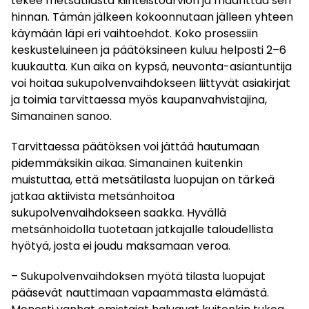
tekee metsätilasta kiinteistöarvion ja määrittää sen
hinnan. Tämän jälkeen kokoonnutaan jälleen yhteen
käymään läpi eri vaihtoehdot. Koko prosessiin
keskusteluineen ja päätöksineen kuluu helposti 2–6
kuukautta. Kun aika on kypsä, neuvonta-asiantuntija
voi hoitaa sukupolvenvaihdokseen liittyvät asiakirjat
ja toimia tarvittaessa myös kaupanvahvistajina,
Simanainen sanoo.
Tarvittaessa päätöksen voi jättää hautumaan
pidemmäksikin aikaa. Simanainen kuitenkin
muistuttaa, että metsätilasta luopujan on tärkeä
jatkaa aktiivista metsänhoitoa
sukupolvenvaihdokseen saakka. Hyvällä
metsänhoidolla tuotetaan jatkajalle taloudellista
hyötyä, josta ei joudu maksamaan veroa.
– Sukupolvenvaihdoksen myötä tilasta luopujat
pääsevät nauttimaan vapaammasta elämästä.