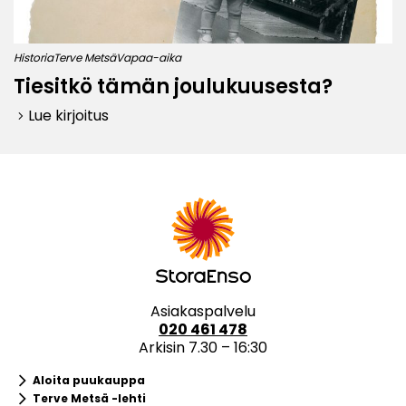
Historia
Terve Metsä
Vapaa-aika
Tiesitkö tämän joulukuusesta?
Lue kirjoitus
keyboard_arrow_right
Asiakaspalvelu
020 461 478
Arkisin 7.30 – 16:30
keyboard_arrow_right
Aloita puukauppa
keyboard_arrow_right
Terve Metsä -lehti