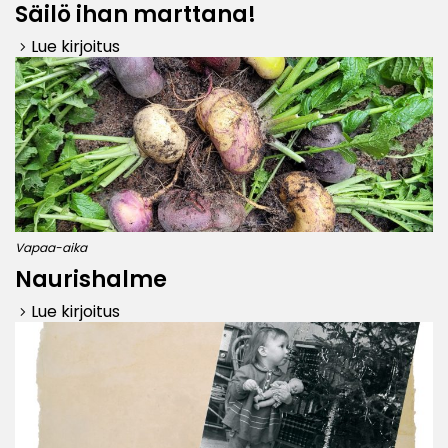
Säilö ihan marttana!
Lue kirjoitus
keyboard_arrow_right
Vapaa-aika
Naurishalme
Lue kirjoitus
keyboard_arrow_right