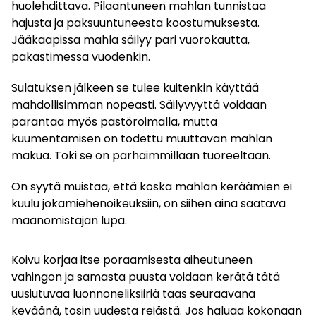
huolehdittava. Pilaantuneen mahlan tunnistaa
hajusta ja paksuuntuneesta koostumuksesta.
Jääkaapissa mahla säilyy pari vuorokautta,
pakastimessa vuodenkin.
Sulatuksen jälkeen se tulee kuitenkin käyttää
mahdollisimman nopeasti. Säilyvyyttä voidaan
parantaa myös pastöroimalla, mutta
kuumentamisen on todettu muuttavan mahlan
makua. Toki se on parhaimmillaan tuoreeltaan.
On syytä muistaa, että koska mahlan keräämien ei
kuulu jokamiehenoikeuksiin, on siihen aina saatava
maanomistajan lupa.
Koivu korjaa itse poraamisesta aiheutuneen
vahingon ja samasta puusta voidaan kerätä tätä
uusiutuvaa luonnoneliksiiriä taas seuraavana
keväänä, tosin uudesta reiästä. Jos haluaa kokonaan