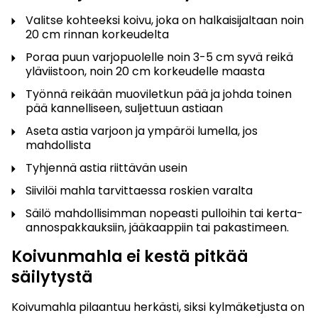
Valitse kohteeksi koivu, joka on halkaisijaltaan noin
20 cm rinnan korkeudelta
Poraa puun varjopuolelle noin 3-5 cm syvä reikä
yläviistoon, noin 20 cm korkeudelle maasta
Työnnä reikään muoviletkun pää ja johda toinen
pää kannelliseen, suljettuun astiaan
Aseta astia varjoon ja ympäröi lumella, jos
mahdollista
Tyhjennä astia riittävän usein
Siivilöi mahla tarvittaessa roskien varalta
Säilö mahdollisimman nopeasti pulloihin tai kerta-
annospakkauksiin, jääkaappiin tai pakastimeen.
Koivunmahla ei kestä pitkää
säilytystä
Koivumahla pilaantuu herkästi, siksi kylmäketjusta on