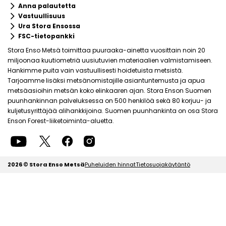
keyboard_arrow_right
Anna palautetta
keyboard_arrow_right
Vastuullisuus
keyboard_arrow_right
Ura Stora Ensossa
keyboard_arrow_right
FSC-tietopankki
Stora Enso Metsä toimittaa puuraaka-ainetta vuosittain noin 20
miljoonaa kuutiometriä uusiutuvien materiaalien valmistamiseen.
Hankimme puita vain vastuullisesti hoidetuista metsistä.
Tarjoamme lisäksi metsänomistajille asiantuntemusta ja apua
metsäasioihin metsän koko elinkaaren ajan. Stora Enson Suomen
puunhankinnan palveluksessa on 500 henkilöä sekä 80 korjuu- ja
kuljetusyrittäjää alihankkijoina. Suomen puunhankinta on osa Stora
Enson Forest-liiketoiminta-aluetta.
2026 © Stora Enso Metsä
Puheluiden hinnat
Tietosuojakäytäntö