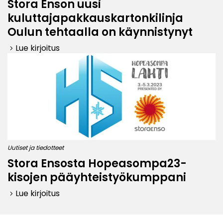
Stora Enson uusi
kuluttajapakkauskartonkilinja
Oulun tehtaalla on käynnistynyt
Lue kirjoitus
keyboard_arrow_right
Uutiset ja tiedotteet
Stora Ensosta Hopeasompa23-
kisojen pääyhteistyökumppani
Lue kirjoitus
keyboard_arrow_right