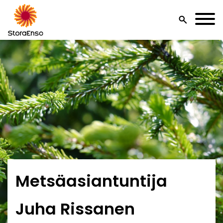
search
Metsäasiantuntija
Juha Rissanen