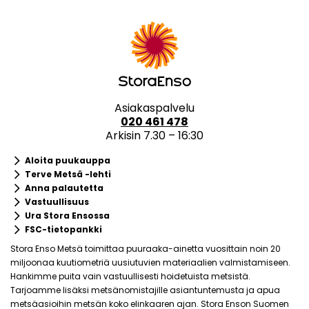
Asiakaspalvelu
020 461 478
Arkisin 7.30 – 16:30
keyboard_arrow_right
Aloita puukauppa
keyboard_arrow_right
Terve Metsä -lehti
keyboard_arrow_right
Anna palautetta
keyboard_arrow_right
Vastuullisuus
keyboard_arrow_right
Ura Stora Ensossa
keyboard_arrow_right
FSC-tietopankki
Stora Enso Metsä toimittaa puuraaka-ainetta vuosittain noin 20
miljoonaa kuutiometriä uusiutuvien materiaalien valmistamiseen.
Hankimme puita vain vastuullisesti hoidetuista metsistä.
Tarjoamme lisäksi metsänomistajille asiantuntemusta ja apua
metsäasioihin metsän koko elinkaaren ajan. Stora Enson Suomen