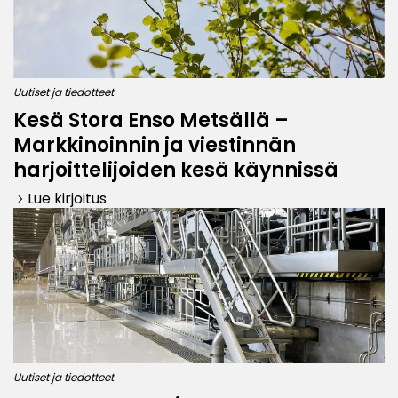
Uutiset ja tiedotteet
Kesä Stora Enso Metsällä –
Markkinoinnin ja viestinnän
harjoittelijoiden kesä käynnissä
Lue kirjoitus
keyboard_arrow_right
Uutiset ja tiedotteet