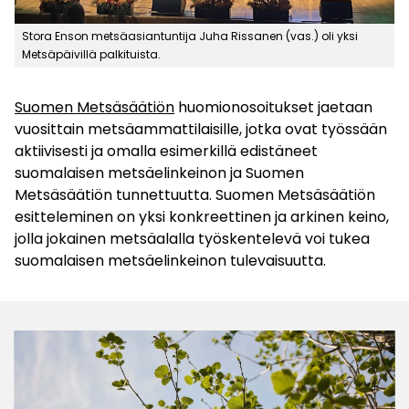
Stora Enson metsäasiantuntija Juha Rissanen (vas.) oli yksi
Metsäpäivillä palkituista.
Suomen Metsäsäätiön
huomionosoitukset jaetaan
vuosittain metsäammattilaisille, jotka ovat työssään
aktiivisesti ja omalla esimerkillä edistäneet
suomalaisen metsäelinkeinon ja Suomen
Metsäsäätiön tunnettuutta. Suomen Metsäsäätiön
esitteleminen on yksi konkreettinen ja arkinen keino,
jolla jokainen metsäalalla työskentelevä voi tukea
suomalaisen metsäelinkeinon tulevaisuutta.