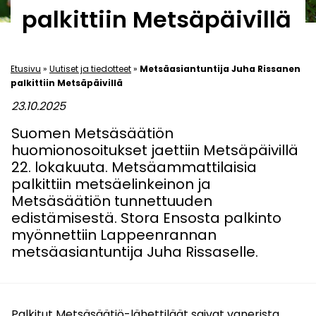
palkittiin Metsäpäivillä
Etusivu
»
Uutiset ja tiedotteet
»
Metsäasiantuntija Juha Rissanen
palkittiin Metsäpäivillä
23.10.2025
Suomen Metsäsäätiön
huomionosoitukset jaettiin Metsäpäivillä
22. lokakuuta. Metsäammattilaisia
palkittiin metsäelinkeinon ja
Metsäsäätiön tunnettuuden
edistämisestä. Stora Ensosta palkinto
myönnettiin Lappeenrannan
metsäasiantuntija Juha Rissaselle.
Palkitut Metsäsäätiö-lähettiläät saivat vanerista