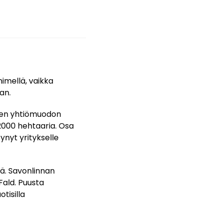
nimellä, vaikka
an.
nnen yhtiömuodon
 2000 hehtaaria. Osa
tynyt yritykselle
lä. Savonlinnan
Fald. Puusta
tisilla