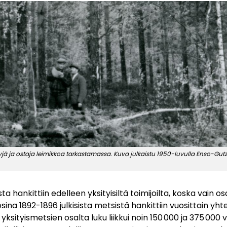
 ja ostaja leimikkoa tarkastamassa. Kuva julkaistu 1950-luvulla Enso-Gutze
a hankittiin edelleen yksityisiltä toimijoilta, koska vain os
sina 1892-1896 julkisista metsistä hankittiin vuosittain yh
ksityismetsien osalta luku liikkui noin 150 000 ja 375 000 väli