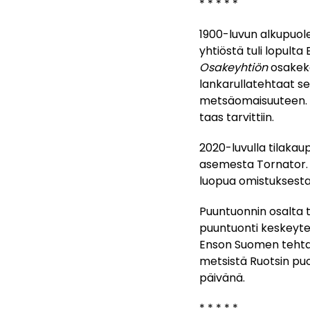
* * * * *
1900-luvun alkupuole
yhtiöstä tuli lopult
Osakeyhtiön
osakeka
lankarullatehtaat se
metsäomaisuuteen. T
taas tarvittiin.
2020-luvulla tilaka
asemesta Tornator. 
luopua omistuksest
Puuntuonnin osalta 
puuntuonti keskeyte
Enson Suomen tehtail
metsistä Ruotsin puo
päivänä.
* * * * *