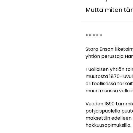
Mutta miten täm
* * * * *
Stora Enson liiketoi
yhtiön perustaja Han
Tuolloisen yhtiön t
muutosta 1870-luvull
oli teollisessa tarko
muun muassa velkas
Vuoden 1890 tammikuu
pohjoispuolella puut
maksettiin edelleen
hakkuusopimuksilla.