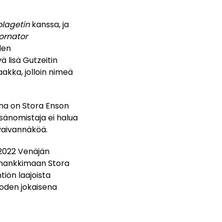
olagetin
kanssa, ja
ornator
den
 lisä Gutzeitin
akka, jolloin nimeä
na on Stora Enson
änomistaja ei halua
vaivannäköä.
 2022 Venäjän
n hankkimaan Stora
tiön laajoista
uoden jokaisena