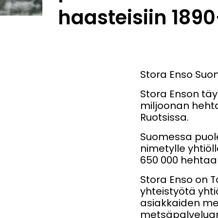
haasteisiin 1890
Stora Enso Suom
Stora Enson täy
miljoonan heht
Ruotsissa.
Suomessa puoles
nimetylle yhtiöl
650 000 hehtaa
Stora Enso on T
yhteistyötä yht
asiakkaiden me
metsäpalveluam