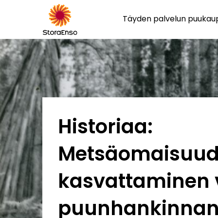
Täyden palvelun puuka
Historiaa:
Metsäomaisuu
kasvattaminen 
puunhankinna