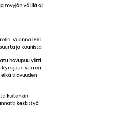
a myyjän välillä oli
relle. Vuonna 1891
suurta ja kaunista.
atu havupuu ylitti
a Kymijoen varren
 eikä tilavuuden
ta kuitenkin
annatti keskittyä