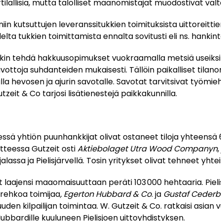
urtilallisia, mutta talolliset maanomistajat muodostivat val
niin kutsuttujen leveranssitukkien toimituksista uittoreittie
lelta tukkien toimittamista ennalta sovitusti eli ns. hanki
nkin tehdä hakkuusopimukset vuokraamalla metsiä useiksi 
vottoja suhdanteiden mukaisesti. Tällöin paikalliset tilano
alla hevosen ja ajurin savotalle. Savotat tarvitsivat työmi
utzeit & Co tarjosi lisätienestejä paikkakunnilla.
sä yhtiön puunhankkijat olivat ostaneet tiloja yhteensä 
itteessa Gutzeit osti
Aktiebolaget Utra Wood Companyn
rjalassa ja Pielisjärvellä. Tosin yritykset olivat tehneet yht
laajensi maaomaisuuttaan peräti 103 000 hehtaaria. Pielis
uurehkoa toimijaa
, Egerton Hubbard & Co
. ja
Gustaf Cederb
den kilpailijan toimintaa. W. Gutzeit & Co. ratkaisi asian
bbardille kuuluneen Pielisjoen uittoyhdistyksen.