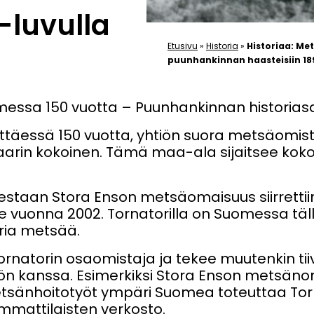
-luvulla
Etusivu
»
Historia
»
Historiaa: M
puunhankinnan haasteisiin 18
essa 150 vuotta – Puunhankinnan historiasa
ttäessä 150 vuotta, yhtiön suora metsäomist
aarin kokoinen. Tämä maa-ala sijaitsee ko
taan Stora Enson metsäomaisuus siirrettiin
le vuonna 2002. Tornatorilla on Suomessa täl
ria metsää.
ornatorin osaomistaja ja tekee muutenkin tii
iön kanssa. Esimerkiksi Stora Enson metsäno
tsänhoitotyöt ympäri Suomea toteuttaa Tor
mattilaisten verkosto.