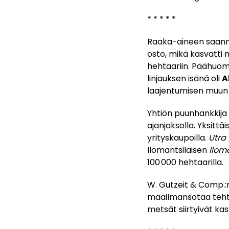
* * * * *
Raaka-aineen saannin
osto, mikä kasvatti 
hehtaariin. Päähuomio
linjauksen isänä oli
A
laajentumisen muun t
Yhtiön puunhankkij
ajanjaksolla. Yksittä
yrityskaupoilla.
Utra
Ilomantsilaisen
Ilom
100 000 hehtaarilla.
W. Gutzeit & Comp.:
maailmansotaa tehti
metsät siirtyivät ka