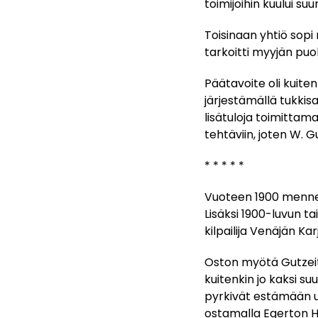
toimijoihin kuului su
Toisinaan yhtiö sopi 
tarkoitti myyjän puo
Päätavoite oli kuite
järjestämällä tukkisa
lisätuloja toimittam
tehtäviin, joten W. G
* * * * *
Vuoteen 1900 mennes
Lisäksi 1900-luvun ta
kilpailija Venäjän Ka
Oston myötä Gutzeit 
kuitenkin jo kaksi s
pyrkivät estämään uu
ostamalla Egerton Hu