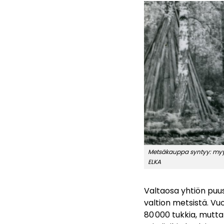
Metsäkauppa syntyy: myyjä
ELKA
Valtaosa yhtiön puust
valtion metsistä. Vuo
80 000 tukkia, mutta y