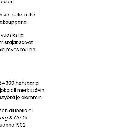
taosan.
n varrelle, mikä
ntakauppana.
vuosiksi ja
mistajat saivat
ehiä myös muihin
64 300 hehtaaria.
, joka oli merkittävin
eistyötä jo aiemmin.
en alueella oli
erg & Co
. Ne
 vuonna 1902