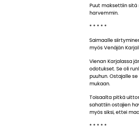
Puut maksettiin sitä 
harvemmin.
* * * * *
Saimaalle siirtymine
myös Venäjän Karjalas
Vienan Karjalassa jär
odotukset. Se oli r
puuhun. Ostajalle se
mukaan.
Toisaalta pitkä uitt
sahattiin ostajien h
myös siksi, ettei ma
* * * * *