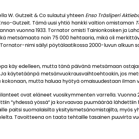
lla W. Gutzeit & Co sulautui yhteen
Enso Träsliperi Aktieb
a Enso-Gutzeit. Tämä uusi yhtiö hankki valtion omistaman
T
nnan vuonna 1933. Tornator omisti Tainionkosken ja Lah
kä metsämaata noin 75 000 hehtaaria, mikä oli merkittävä
ornator-nimi säilyi pöytälaatikossa 2000-luvun alkuun sa
uppa käy edelleen, mutta tänä päivänä metsämaan ostaja
Ja käytetäänpä metsänvuokrausvaihtoehtoakin, jos mets
a kokonaan, mutta haluaa hyötyä omaisuudestaan ilman 
tilanteet ovat eläneet vuosikymmenten varrella. Vuonna
ttiin ”yhdessä yössä” ja korvaavaa puumäärää lähdettii
le paitsi suomalaisilta yksityismetsänomistajilta, myös yh
lelta. Tavoitteena on taata tehtaille tasainen puuvirta v