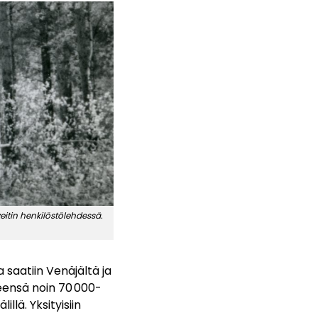
itin henkilöstölehdessä.
a saatiin Venäjältä ja
teensä noin 70 000-
llä. Yksityisiin