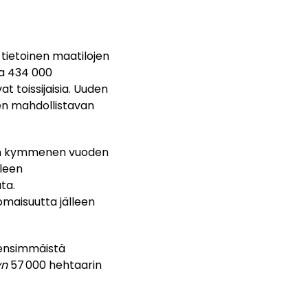
tietoinen maatilojen
ta 434 000
at toissijaisia. Uuden
en mahdollistavan
oin kymmenen vuoden
lleen
ta.
omaisuutta jälleen
 ensimmäistä
yn
57 000 hehtaarin