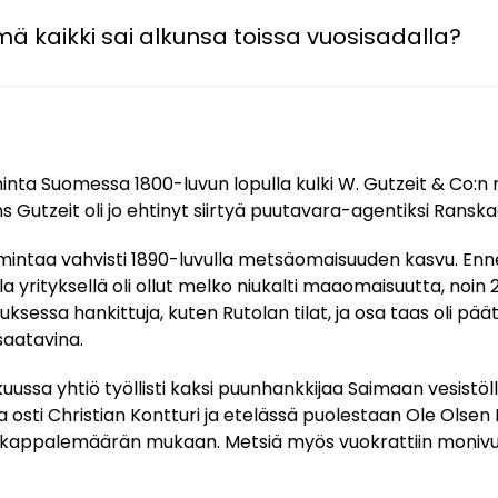
ä kaikki sai alkunsa toissa vuosisadalla?
minta Suomessa 1800-luvun lopulla kulki W. Gutzeit & Co:n 
s Gutzeit oli jo ehtinyt siirtyä puutavara-agentiksi Ranska
oimintaa vahvisti 1890-luvulla metsäomaisuuden kasvu. E
a yrityksellä oli ollut melko niukalti maaomaisuutta, noin
ituksessa hankittuja, kuten Rutolan tilat, ja osa taas oli pää
aatavina.
ssa yhtiö työllisti kaksi puunhankkijaa Saimaan vesistöl
a osti Christian Kontturi ja etelässä puolestaan Ole Olsen 
 kappalemäärän mukaan. Metsiä myös vuokrattiin monivuo