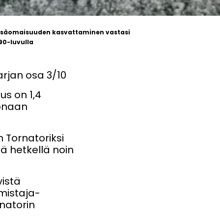
etsäomaisuuden kasvattaminen vastasi
90-luvulla
rjan osa 3/10
us on 1,4
konaan
 Tornatoriksi
lä hetkellä noin
vistä
mistaja-
natorin