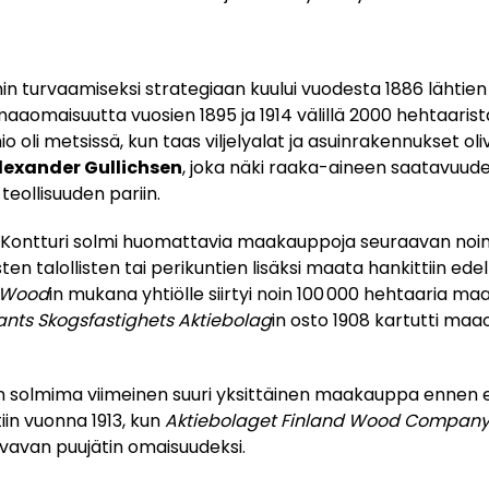
 turvaamiseksi strategiaan kuului vuodesta 1886 lähtien 
maaomaisuutta vuosien 1895 ja 1914 välillä 2000 hehtaaris
 oli metsissä, kun taas viljelyalat ja asuinrakennukset oliv
lexander Gullichsen
, joka näki raaka-aineen saatavuud
eollisuuden pariin.
a Kontturi solmi huomattavia maakauppoja seuraavan n
isten talollisten tai perikuntien lisäksi maata hankittiin ede
 Wood
in mukana yhtiölle siirtyi noin 100 000 hehtaaria maa
ants Skogsfastighets Aktiebolag
in osto 1908 kartutti maa
n solmima viimeinen suuri yksittäinen maakauppa ennen
in vuonna 1913, kun
Aktiebolaget Finland Wood Compan
svavan puujätin omaisuudeksi.