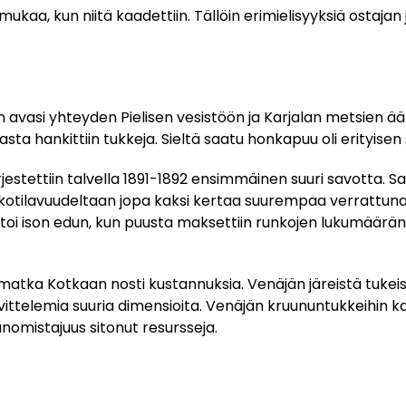
mukaa, kun niitä kaadettiin. Tällöin erimielisyyksiä ostajan j
n avasi yhteyden Pielisen vesistöön ja Karjalan metsien ää
ta hankittiin tukkeja. Sieltä saatu honkapuu oli erityisen 
jestettiin talvella 1891-1892 ensimmäinen suuri savotta. Sa
unkotilavuudeltaan jopa kaksi kertaa suurempaa verrattun
 toi ison edun, kun puusta maksettiin runkojen lukumäärän
omatka Kotkaan nosti kustannuksia. Venäjän järeistä tukeis
avittelemia suuria dimensioita. Venäjän kruununtukkeihin k
anomistajuus sitonut resursseja.