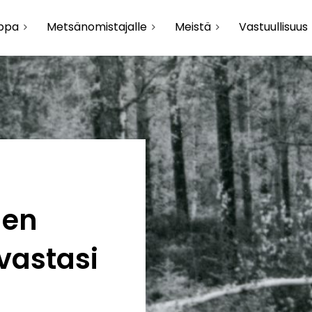
uppa
Metsänomistajalle
Meistä
Vastuullisuus
den
vastasi
n