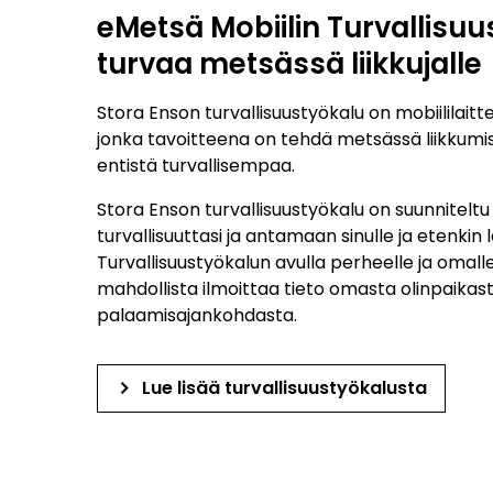
eMetsä Mobiilin Turvallisuu
turvaa metsässä liikkujalle
Stora Enson turvallisuustyökalu on mobiililaitte
jonka tavoitteena on tehdä metsässä liikkumi
entistä turvallisempaa.
Stora Enson turvallisuustyökalu on suunnitel
turvallisuuttasi ja antamaan sinulle ja etenkin 
Turvallisuustyökalun avulla perheelle ja omalle 
mahdollista ilmoittaa tieto omasta olinpaikast
palaamisajankohdasta.
keyboard_arrow_right
Lue lisää turvallisuustyökalusta