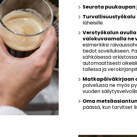
Seurata puukaupan 
Turvallisuustyökalu
läheisille.
Verotyökalun avulla 
valokuvaamalla ne v
esimerkiksi raivaussah
tiedot sovellukseen. P
sähköisessä arkistossa
automaattisesti oikeisii
tallessa ja verokirjan
Matkapäiväkirjaan on
palvelussa ne myös pys
vuoden säilytysvelvoll
Oma metsäasiantunt
päässä, kun tarvitset l