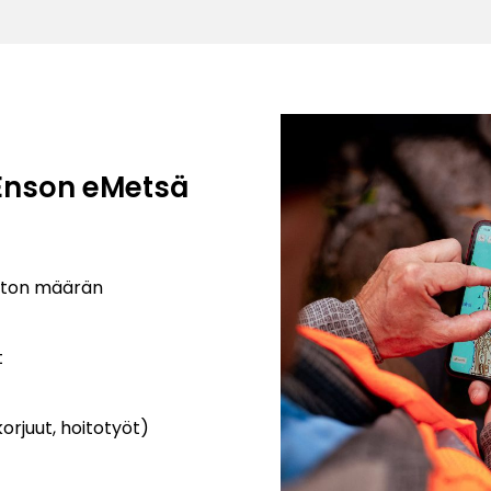
 Enson eMetsä
uston määrän
t
orjuut, hoitotyöt)