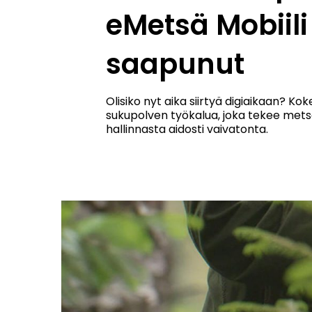
eMetsä Mobiili
saapunut
Olisiko nyt aika siirtyä digiaikaan? Kok
sukupolven työkalua, joka tekee me
hallinnasta aidosti vaivatonta.