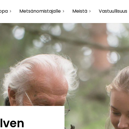
uppa
Metsänomistajalle
Meistä
Vastuullisuus
lven