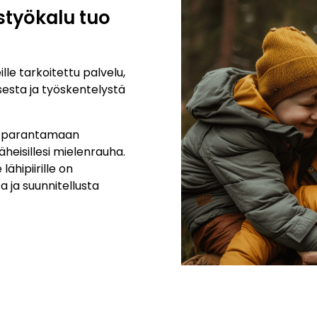
styökalu tuo
ille tarkoitettu palvelu,
sesta ja työskentelystä
tu parantamaan
läheisillesi mielenrauha.
lähipiirille on
a ja suunnitellusta