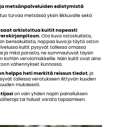
ja metsänpalveluiden edistymistä
tuo turvaa metsässä yksin liikkuvalle sekä
saat arkistoitua kuitit nopeasti
erokirjanpitoon.
Ota kuva ostoskuitista,
an bensakuitista, nappaa kuva ja täytä oston
alvelussa kuitit pysyvät tallessa omassa
si ja mikä parasta, ne summautuvat täysin
n kohtiin verolomakkeille. Näin kuitit ovat aina
pitoon vähennykset kunnossa.
 helppo heti merkitä reissun tiedot
, ja
yvät tallessa verotukseen liittyvän kuuden
isuuden mukaisesti.
ijasi
on vain yhden napin painalluksen
isätietoja tai haluat varata tapaamisen.