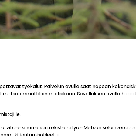
ttavat työkalut. Palvelun avulla saat nopean kokonaisku
t metsäammattilainen olisikaan. Sovelluksen avulla hoidat k
stajille.
arvitsee sinun ensin rekisteröityä
eMetsän selainversioo
mmat kirjautumisohjeet »