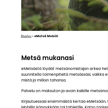
Etusivu
»
eMetsä Mobiili
.
Metsä mukanasi
eMetsästä löydät metsänomistajan arkea helpo
suunnitella toimenpiteitä metsässäsi, vaikka e
mistä ja milloin tahansa.
Palvelu on maksuton ja avoin kaikille metsänomi
Kirjautuessasi ensimmäistä kertaa eMetsään, t
Mobiilin kännykkään tai tabletille.
Katso tarke