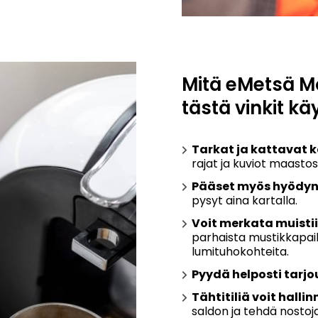
Mitä eMetsä Mo
tästä vinkit kä
Tarkat ja kattavat 
rajat ja kuviot maastos
Pääset myös hyödy
pysyt aina kartalla.
Voit merkata muistii
parhaista mustikkapaik
lumituhokohteita.
Pyydä helposti tarjo
Tähtitiliä voit hallin
saldon ja tehdä nostoj