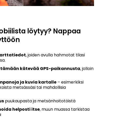
biilista löytyy? Nappaa
yttöön
karttatiedot
, joiden avulla hahmotat tilasi
sa.
ntämään kätevää GPS-paikannusta
, jolloin
npanoja ja kuvia kartalle
– esimerkiksi
oista metsässäsi tai mahdollisia
us
puukaupasta ja metsänhoitotöistä
noida helposti itse
, muun muassa tarkistaa
a