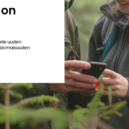
 on
eile uuden
tsäomaisuuden