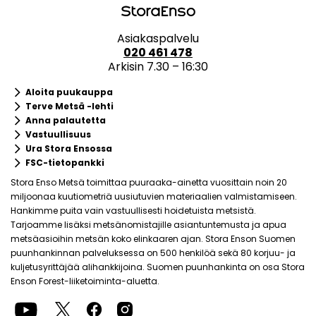
Asiakaspalvelu
020 461 478
Arkisin 7.30 – 16:30
keyboard_arrow_right
Aloita puukauppa
keyboard_arrow_right
Terve Metsä -lehti
keyboard_arrow_right
Anna palautetta
keyboard_arrow_right
Vastuullisuus
keyboard_arrow_right
Ura Stora Ensossa
keyboard_arrow_right
FSC-tietopankki
Stora Enso Metsä toimittaa puuraaka-ainetta vuosittain noin 20
miljoonaa kuutiometriä uusiutuvien materiaalien valmistamiseen.
Hankimme puita vain vastuullisesti hoidetuista metsistä.
Tarjoamme lisäksi metsänomistajille asiantuntemusta ja apua
metsäasioihin metsän koko elinkaaren ajan. Stora Enson Suomen
puunhankinnan palveluksessa on 500 henkilöä sekä 80 korjuu- ja
kuljetusyrittäjää alihankkijoina. Suomen puunhankinta on osa Stora
Enson Forest-liiketoiminta-aluetta.