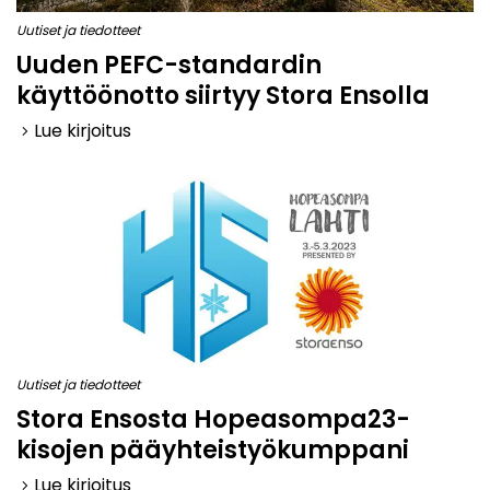
Uutiset ja tiedotteet
Uuden PEFC-standardin
käyttöönotto siirtyy Stora Ensolla
Lue kirjoitus
keyboard_arrow_right
Uutiset ja tiedotteet
Stora Ensosta Hopeasompa23-
kisojen pääyhteistyökumppani
Lue kirjoitus
keyboard_arrow_right