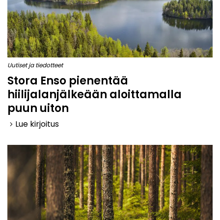
Uutiset ja tiedotteet
Stora Enso pienentää
hiilijalanjälkeään aloittamalla
puun uiton
Lue kirjoitus
keyboard_arrow_right