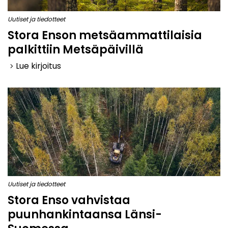
Uutiset ja tiedotteet
Stora Enson metsäammattilaisia
palkittiin Metsäpäivillä
Lue kirjoitus
keyboard_arrow_right
Uutiset ja tiedotteet
Stora Enso vahvistaa
puunhankintaansa Länsi-