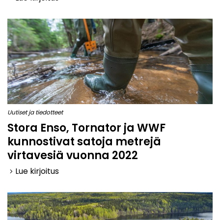
Uutiset ja tiedotteet
Stora Enso, Tornator ja WWF
kunnostivat satoja metrejä
virtavesiä vuonna 2022
Lue kirjoitus
keyboard_arrow_right