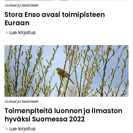
Uutiset ja tiedotteet
Stora Enso avasi toimipisteen
Euraan
Lue kirjoitus
keyboard_arrow_right
Uutiset ja tiedotteet
Toimenpiteitä luonnon ja ilmaston
hyväksi Suomessa 2022
Lue kirjoitus
keyboard_arrow_right