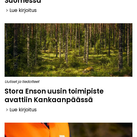
Suomessa
Lue kirjoitus
keyboard_arrow_right
Uutiset ja tiedotteet
Stora Enson uusin toimipiste
avattiin Kankaanpäässä
Lue kirjoitus
keyboard_arrow_right