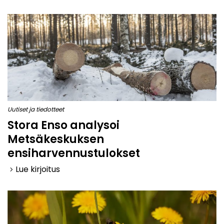
Uutiset ja tiedotteet
Stora Enso analysoi
Metsäkeskuksen
ensiharvennustulokset
Lue kirjoitus
keyboard_arrow_right