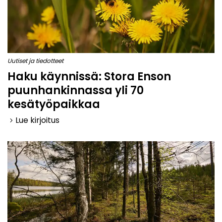
Uutiset ja tiedotteet
Haku käynnissä: Stora Enson
puunhankinnassa yli 70
kesätyöpaikkaa
Lue kirjoitus
keyboard_arrow_right