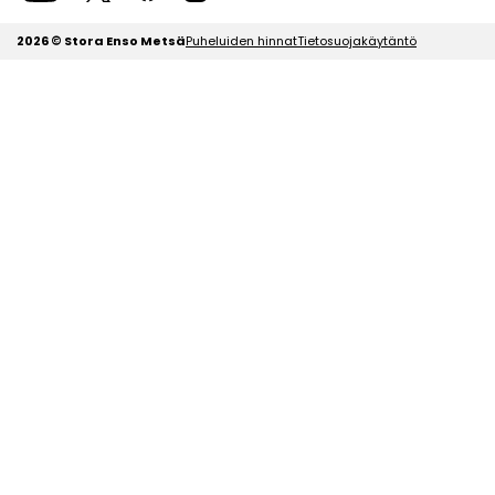
2026 © Stora Enso Metsä
Puheluiden hinnat
Tietosuojakäytäntö