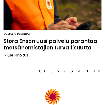
Uutiset ja tiedotteet
Stora Enson uusi palvelu parantaa
metsänomistajien turvallisuutta
Lue kirjoitus
keyboard_arrow_right
1
…
6
7
8
9
10
11