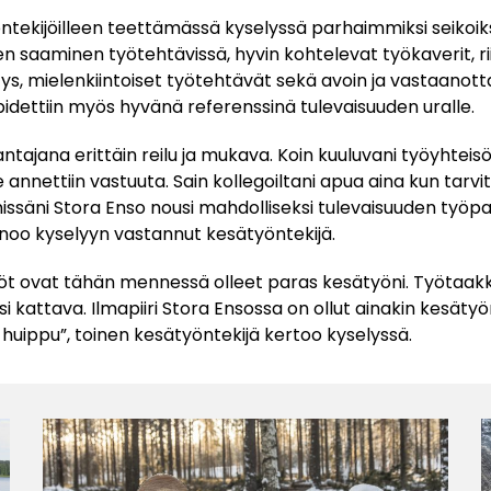
ntekijöilleen teettämässä kyselyssä parhaimmiksi seikoik
uen saaminen työtehtävissä, hyvin kohtelevat työkaverit, ri
ys, mielenkiintoiset työtehtävät sekä avoin ja vastaanottav
idettiin myös hyvänä referenssinä tulevaisuuden uralle.
ntajana erittäin reilu ja mukava. Koin kuuluvani työyhteis
le annettiin vastuuta. Sain kollegoiltani apua aina kun tarvit
lmissäni Stora Enso nousi mahdolliseksi tulevaisuuden työpa
anoo kyselyyn vastannut kesätyöntekijä.
öt ovat tähän mennessä olleet paras kesätyöni. Työtaakka
 kattava. Ilmapiiri Stora Ensossa on ollut ainakin kesätyö
uippu”, toinen kesätyöntekijä kertoo kyselyssä.