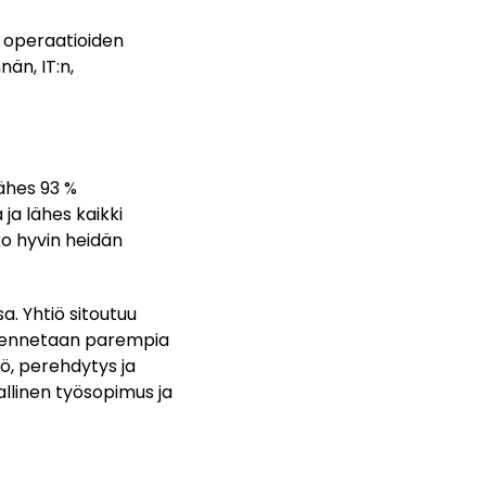
, operaatioiden
nän, IT:n,
ähes 93 %
ja lähes kaikki
ko hyvin heidän
. Yhtiö sitoutuu
akennetaan parempia
ö, perehdytys ja
allinen työsopimus ja