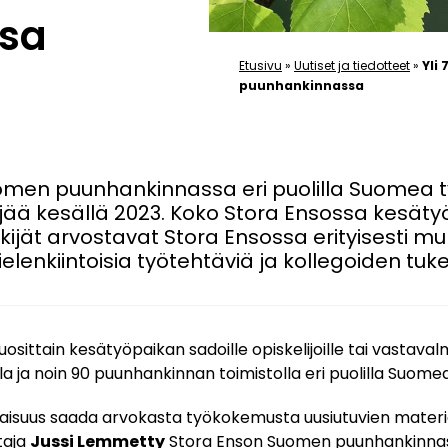
sa
Etusivu
»
Uutiset ja tiedotteet
»
Yli
puunhankinnassa
men puunhankinnassa eri puolilla Suomea ty
jää kesällä 2023. Koko Stora Ensossa kesätyön
kijät arvostavat Stora Ensossa erityisesti m
elenkiintoisia työtehtäviä ja kollegoiden tuk
osittain kesätyöpaikan sadoille opiskelijoille tai vastavalm
 ja noin 90 puunhankinnan toimistolla eri puolilla Suomea
laisuus saada arvokasta työkokemusta uusiutuvien materia
taja
Jussi Lemmetty
Stora Enson Suomen puunhankinnas