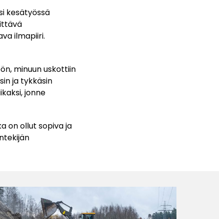
si kesätyössä
ittävä
a ilmapiiri.
öön, minuun uskottiin
sin ja tykkäsin
ikaksi, jonne
 on ollut sopiva ja
ntekijän