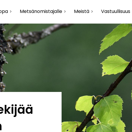
uppa
Metsänomistajalle
Meistä
Vastuullisuus
ekijää
n