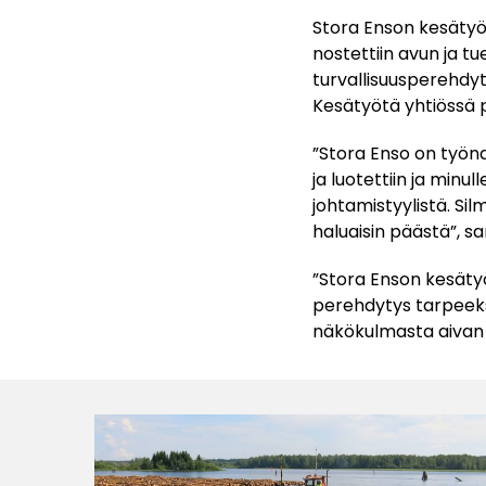
Stora Enson kesätyö
nostettiin avun ja t
turvallisuusperehdyt
Kesätyötä yhtiössä p
”Stora Enso on työna
ja luotettiin ja minul
johtamistyylistä. Si
haluaisin päästä”, s
”Stora Enson kesäty
perehdytys tarpeeksi
näkökulmasta aivan h