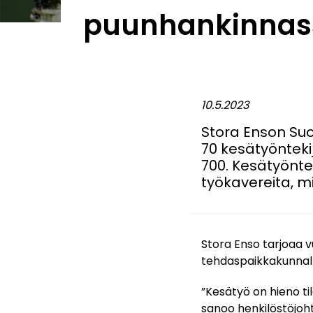
puunhankinnas
10.5.2023
Stora Enson Suo
70 kesätyönteki
700. Kesätyönte
työkavereita, mi
Stora Enso tarjoaa vu
tehdaspaikkakunnalla
”Kesätyö on hieno ti
sanoo henkilöstöjoh