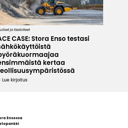
utiset ja tiedotteet
ACE CASE: Stora Enso testasi
sähkökäyttöistä
pyöräkuormaajaa
ensimmäistä kertaa
teollisuusympäristössä
Lue kirjoitus
row_right
ora Ensossa
etopankki