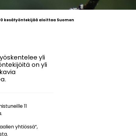
 70 kesätyöntekijää aloittaa Suomen
öskentelee yli
tekijöitä on yli
ukavia
ea.
istuneille 11
.
alien yhtiössä”,
ta.