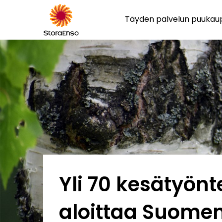
Täyden palvelun puuka
Yli 70 kesätyönt
aloittaa Suome