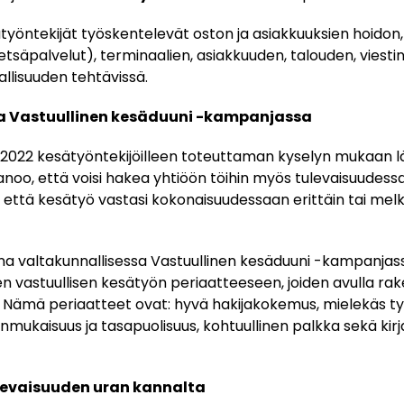
yöntekijät työskentelevät oston ja asiakkuuksien hoidon
metsäpalvelut), terminaalien, asiakkuuden, talouden, viestin
allisuuden tehtävissä.
a Vastuullinen kesäduuni -kampanjassa
2022 kesätyöntekijöilleen toteuttaman kyselyn mukaan l
anoo, että voisi hakea yhtiöön töihin myös tulevaisuudessa 
t, että kesätyö vastasi kokonaisuudessaan erittäin tai mel
a valtakunnallisessa Vastuullinen kesäduuni -kampanjassa
 vastuullisen kesätyön periaatteeseen, joiden avulla r
Nämä periaatteet ovat: hyvä hakijakokemus, mielekäs ty
mukaisuus ja tasapuolisuus, kohtuullinen palkka sekä kirj
ulevaisuuden uran kannalta