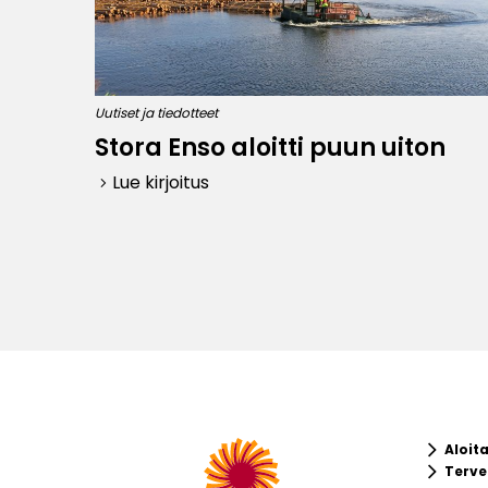
Uutiset ja tiedotteet
Stora Enso aloitti puun uiton
Lue kirjoitus
keyboard_arrow_right
keyboard_arrow_right
Aloit
keyboard_arrow_right
Terve