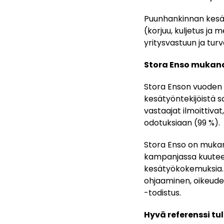
Puunhankinnan kesät
(korjuu, kuljetus ja 
yritysvastuun ja turv
Stora Enso mukan
Stora Enson vuoden 
kesätyöntekijöistä s
vastaajat ilmoittiva
odotuksiaan (99 %).
Stora Enso on mukan
kampanjassa kuuteen
kesätyökokemuksia. 
ohjaaminen, oikeuden
-todistus.
Hyvä referenssi t