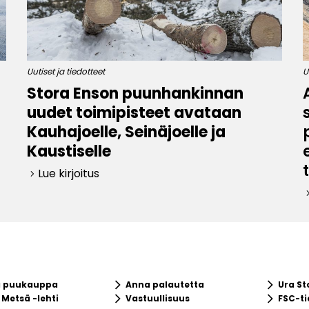
Uutiset ja tiedotteet
U
Stora Enson puunhankinnan
uudet toimipisteet avataan
Kauhajoelle, Seinäjoelle ja
Kaustiselle
Lue kirjoitus
keyboard_arrow_right
keyboard_ar
keyboard_arrow_right
keyboard_arrow_right
a puukauppa
Anna palautetta
Ura St
keyboard_arrow_right
keyboard_arrow_right
 Metsä -lehti
Vastuullisuus
FSC-ti