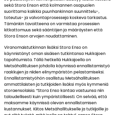
sekä Stora Enson että kolmannen osapuolen
suorittama kaikkia puunhankinnan suunnittelu-,
toteutus- ja valvontaprosesseja koskeva tarkastus.
Tämänkin tavoitteena on varmistaa prosessien
kitkattomuus sekä sääntöjen ja määräysten että
Stora Enson arvojen noudattaminen.
Viranomaistutkinnan lisäksi Stora Enso on
käynnistänyt oman sisäisen tutkintansa Hukkajoen
tapahtumista. Tällä hetkellä Hukkajoella on
Metsähallituksen johdolla käynnissä ennallistamistyö
raakkujen ja niiden elinympäristön pelastamiseksi.
Ennallistamistyöhön osallistuu Metsähallituksen
ammattilaisten ja tutkijoiden lisäksi myös kymmeniä
storaensolaisia. “Stora Enso kantaa vastuunsa niin
taloudellisesti kuin ympäristöllisesti. On selvää, että
maksamme käynnissä olevan ennallistamisen
kustannukset. Kiitos Metsähallitukselle ja tutkijoille jo