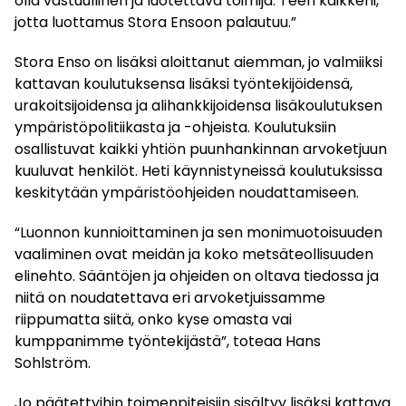
olla vastuullinen ja luotettava toimija. Teen kaikkeni,
jotta luottamus Stora Ensoon palautuu.”
Stora Enso on lisäksi aloittanut aiemman, jo valmiiksi
kattavan koulutuksensa lisäksi työntekijöidensä,
urakoitsijoidensa ja alihankkijoidensa lisäkoulutuksen
ympäristöpolitiikasta ja -ohjeista. Koulutuksiin
osallistuvat kaikki yhtiön puunhankinnan arvoketjuun
kuuluvat henkilöt. Heti käynnistyneissä koulutuksissa
keskitytään ympäristöohjeiden noudattamiseen.
“Luonnon kunnioittaminen ja sen monimuotoisuuden
vaaliminen ovat meidän ja koko metsäteollisuuden
elinehto. Sääntöjen ja ohjeiden on oltava tiedossa ja
niitä on noudatettava eri arvoketjuissamme
riippumatta siitä, onko kyse omasta vai
kumppanimme työntekijästä”, toteaa Hans
Sohlström.
Jo päätettyihin toimenpiteisiin sisältyy lisäksi kattava