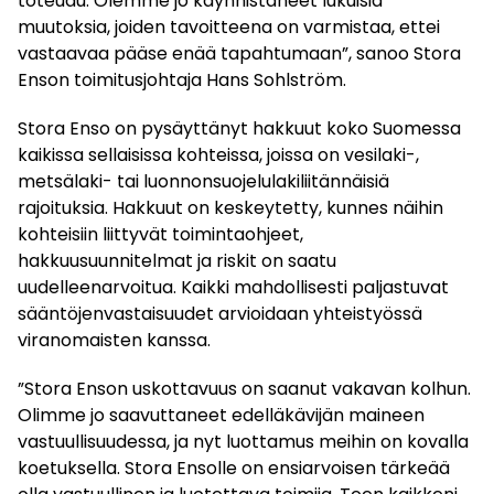
toteudu. Olemme jo käynnistäneet lukuisia
muutoksia, joiden tavoitteena on varmistaa, ettei
vastaavaa pääse enää tapahtumaan”, sanoo Stora
Enson toimitusjohtaja Hans Sohlström.
Stora Enso on pysäyttänyt hakkuut koko Suomessa
kaikissa sellaisissa kohteissa, joissa on vesilaki-,
metsälaki- tai luonnonsuojelulakiliitännäisiä
rajoituksia. Hakkuut on keskeytetty, kunnes näihin
kohteisiin liittyvät toimintaohjeet,
hakkuusuunnitelmat ja riskit on saatu
uudelleenarvoitua. Kaikki mahdollisesti paljastuvat
sääntöjenvastaisuudet arvioidaan yhteistyössä
viranomaisten kanssa.
”Stora Enson uskottavuus on saanut vakavan kolhun.
Olimme jo saavuttaneet edelläkävijän maineen
vastuullisuudessa, ja nyt luottamus meihin on kovalla
koetuksella. Stora Ensolle on ensiarvoisen tärkeää