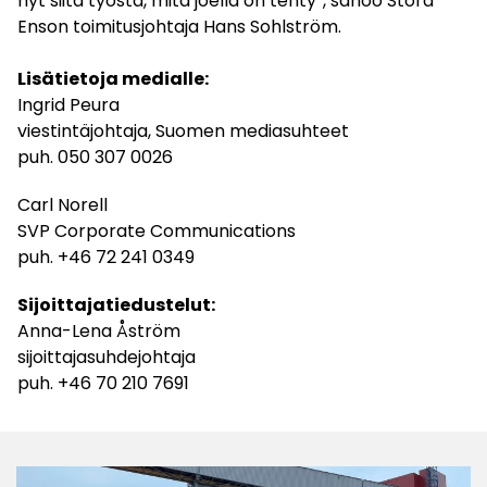
nyt siitä työstä, mitä joella on tehty”, sanoo Stora
Enson toimitusjohtaja Hans Sohlström.
Lisätietoja medialle:
Ingrid Peura
viestintäjohtaja, Suomen mediasuhteet
puh. 050 307 0026
Carl Norell
SVP Corporate Communications
puh. +46 72 241 0349
Sijoittajatiedustelut:
Anna-Lena Åström
sijoittajasuhdejohtaja
puh. +46 70 210 7691