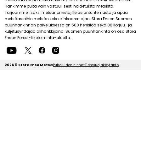
Hankimme puita vain vastuullisesti hoidetuista metsistä.
Tarjoamme lisäksi metsänomistajille asiantuntemusta ja apua
metsäasioihin metsän koko elinkaaren ajan. Stora Enson Suomen
puunhankinnan palveluksessa on 500 henkilöä sekä 80 korjuu- ja
kuljetusyrittäjää alihankkijoina. Suomen puunhankinta on osa Stora
Enson Forest-liiketoiminta-aluetta.
2026 © Stora Enso Metsä
Puheluiden hinnat
Tietosuojakäytäntö