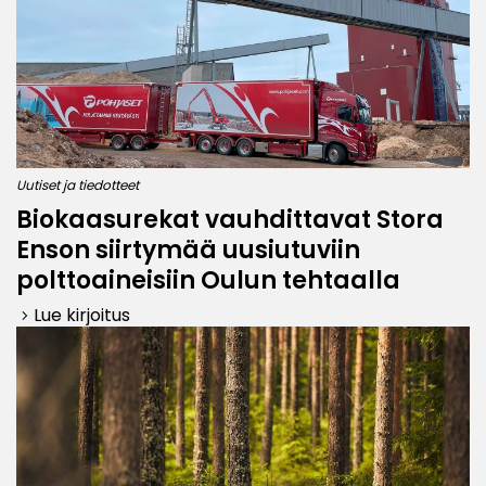
Uutiset ja tiedotteet
Biokaasurekat vauhdittavat Stora
Enson siirtymää uusiutuviin
polttoaineisiin Oulun tehtaalla
Lue kirjoitus
keyboard_arrow_right