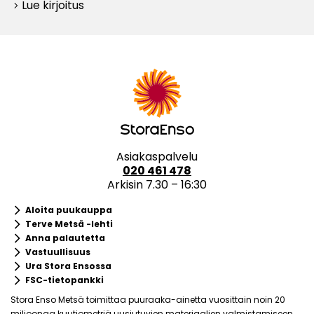
Lue kirjoitus
keyboard_arrow_right
Asiakaspalvelu
020 461 478
Arkisin 7.30 – 16:30
keyboard_arrow_right
Aloita puukauppa
keyboard_arrow_right
Terve Metsä -lehti
keyboard_arrow_right
Anna palautetta
keyboard_arrow_right
Vastuullisuus
keyboard_arrow_right
Ura Stora Ensossa
keyboard_arrow_right
FSC-tietopankki
Stora Enso Metsä toimittaa puuraaka-ainetta vuosittain noin 20
miljoonaa kuutiometriä uusiutuvien materiaalien valmistamiseen.