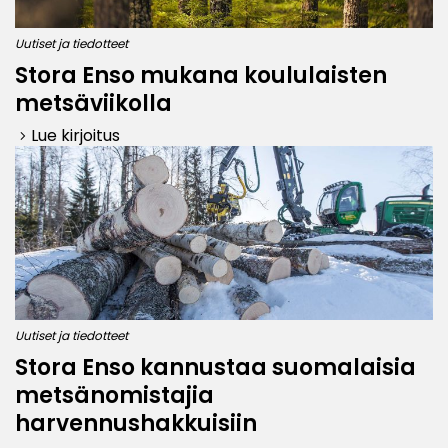
Uutiset ja tiedotteet
Stora Enso mukana koululaisten
metsäviikolla
Lue kirjoitus
keyboard_arrow_right
Uutiset ja tiedotteet
Stora Enso kannustaa suomalaisia
metsänomistajia
harvennushakkuisiin