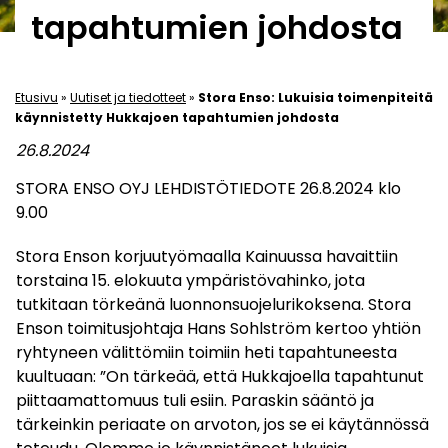
tapahtumien johdosta
Etusivu
»
Uutiset ja tiedotteet
»
Stora Enso: Lukuisia toimenpiteitä
käynnistetty Hukkajoen tapahtumien johdosta
26.8.2024
STORA ENSO OYJ LEHDISTÖTIEDOTE 26.8.2024 klo
9.00
Stora Enson korjuutyömaalla Kainuussa havaittiin
torstaina 15. elokuuta ympäristövahinko, jota
tutkitaan törkeänä luonnonsuojelurikoksena. Stora
Enson toimitusjohtaja Hans Sohlström kertoo yhtiön
ryhtyneen välittömiin toimiin heti tapahtuneesta
kuultuaan: ”On tärkeää, että Hukkajoella tapahtunut
piittaamattomuus tuli esiin. Paraskin sääntö ja
tärkeinkin periaate on arvoton, jos se ei käytännössä