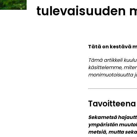
tulevaisuuden 
Tätä on kestävä m
Tämä artikkeli kuul
käsittelemme, mite
monimuotoisuutta 
Tavoitteena
Sekametsä hajauttaa
ympäristön muutoks
metsiä, mutta sekap