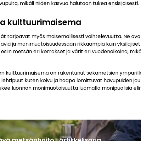
uita, mikäli niiden kasvua halutaan tukea ensisijaisesti.
a kulttuurimaisema
t tarjoavat myös maisemallisesti vaihtelevuutta. Ne ova
ttäviä ja monimuotoisuudessaan rikkaampia kuin yksilajise
esiin metsän eri kerrokset ja värit eri vuodenaikoina, mik
men kulttuurimaisema on rakentunut sekametsien ympärille
ehtipuut kuten koivu ja haapa lomittuvat havupuiden jouk
ukee luonnon monimuotoisuutta luomalla monipuolisia eli
ävä metsänhoito -artikkelisarja