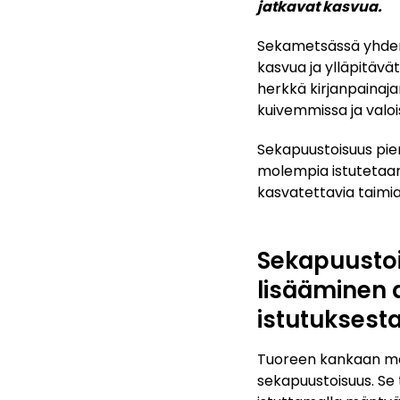
jatkavat kasvua.
Sekametsässä yhden 
kasvua ja ylläpitävät
herkkä kirjanpainaja
kuivemmissa ja valo
Sekapuustoisuus pien
molempia istutetaan.
kasvatettavia taimi
Sekapuusto
lisääminen 
istutuksest
Tuoreen kankaan maa
sekapuustoisuus. Se