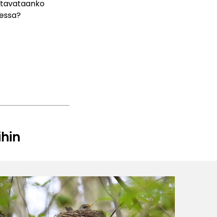
i tavataanko
sessa?
ihin