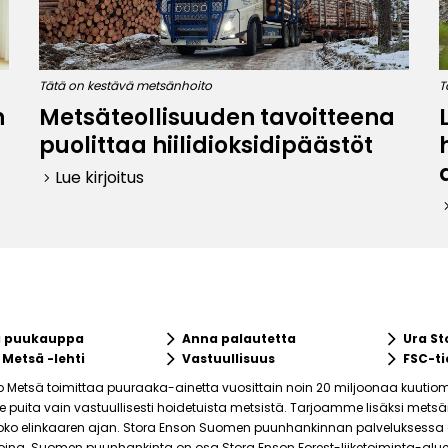
Tätä on kestävä metsänhoito
T
n
Metsäteollisuuden tavoitteena
puolittaa hiilidioksidipäästöt
Lue kirjoitus
keyboard_arrow_right
keyboard_ar
keyboard_arrow_right
keyboard_arrow_right
a puukauppa
Anna palautetta
Ura St
keyboard_arrow_right
keyboard_arrow_right
 Metsä -lehti
Vastuullisuus
FSC-ti
o Metsä toimittaa puuraaka-ainetta vuosittain noin 20 miljoonaa kuutiom
puita vain vastuullisesti hoidetuista metsistä. Tarjoamme lisäksi mets
ko elinkaaren ajan. Stora Enson Suomen puunhankinnan palveluksessa on 
joina. Suomen puunhankinta on osa Stora Enson Forest-liiketoiminta-alue