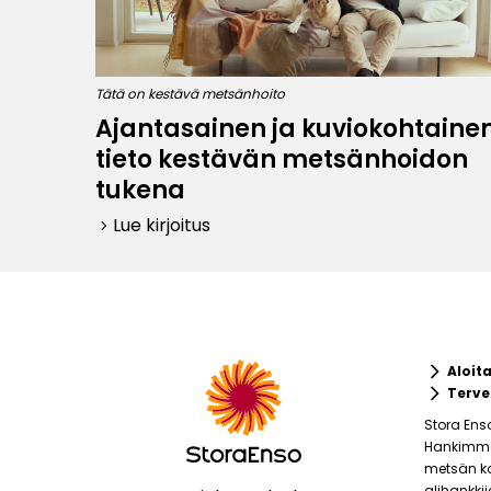
Tätä on kestävä metsänhoito
Ajantasainen ja kuviokohtaine
tieto kestävän metsänhoidon
tukena
Lue kirjoitus
keyboard_arrow_right
keyboard_arrow_right
Aloit
keyboard_arrow_right
Terve
Stora Ens
Hankimme 
metsän ko
alihankki