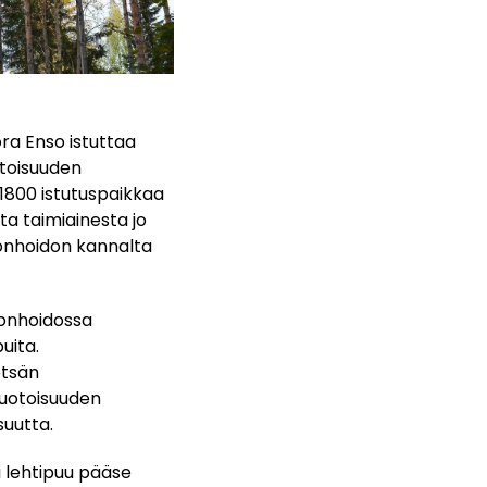
ora Enso istuttaa
stoisuuden
1800 istutuspaikkaa
sta taimiainesta jo
nonhoidon kannalta
konhoidossa
uita.
etsän
muotoisuuden
suutta.
i lehtipuu pääse