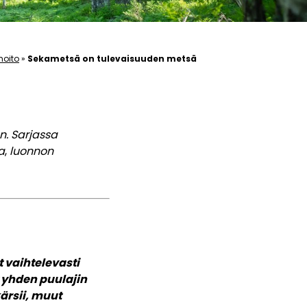
hoito
»
Sekametsä on tulevaisuuden metsä
n. Sarjassa
a
,
luonnon
 vaihtelevasti
 yhden puulajin
ärsii, muut