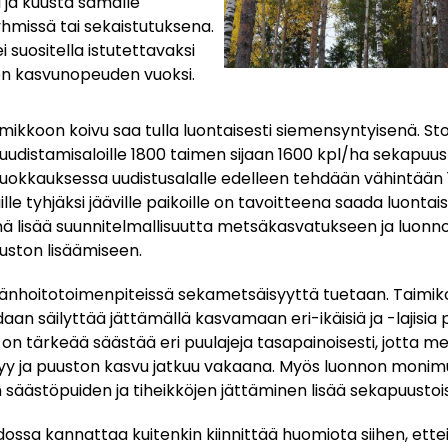
 ja kuusta samalle
ryhmissä tai sekaistutuksena.
i suositella istutettavaksi
sen kasvunopeuden vuoksi.
imikkoon koivu saa tulla luontaisesti siemensyntyisenä. St
 uudistamisaloille 1800 taimen sijaan 1600 kpl/ha sekapuu
uokkauksessa uudistusalalle edelleen tehdään vähintään 
ille tyhjäksi jääville paikoille on tavoitteena saada luontai
ämä lisää suunnitelmallisuutta metsäkasvatukseen ja luon
ston lisäämiseen.
änhoitotoimenpiteissä sekametsäisyyttä tuetaan. Taimi
an säilyttää jättämällä kasvamaan eri-ikäisiä ja -lajisia p
n tärkeää säästää eri puulajeja tasapainoisesti, jotta m
yy ja puuston kasvu jatkuu vakaana. Myös luonnon moni
säästöpuiden ja tiheikköjen jättäminen lisää sekapuustoi
ossa kannattaa kuitenkin kiinnittää huomiota siihen, ette