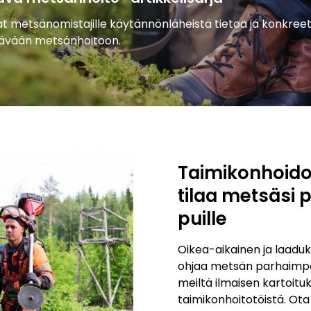
vat metsänomistajille käytännönläheistä tietoa ja konkreet
tävään metsänhoitoon.
Taimikonhoido
tilaa metsäsi p
puille
Oikea-aikainen ja laadu
ohjaa metsän parhaimpa
meiltä ilmaisen kartoitu
taimikonhoitotöistä. Ot