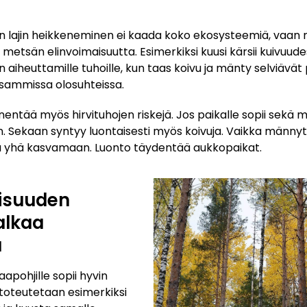
lajin heikkeneminen ei kaada koko ekosysteemiä, vaan mu
 metsän elinvoimaisuutta. Esimerkiksi kuusi kärsii kuivuude
n aiheuttamille tuhoille, kun taas koivu ja mänty selviäv
isammissa olosuhteissa.
entää myös hirvituhojen riskejä. Jos paikalle sopii sekä mä
 Sekaan syntyy luontaisesti myös koivuja. Vaikka männyt s
a yhä kasvamaan. Luonto täydentää aukkopaikat.
isuuden
alkaa
a
pohjille sopii hyvin
 toteutetaan esimerkiksi