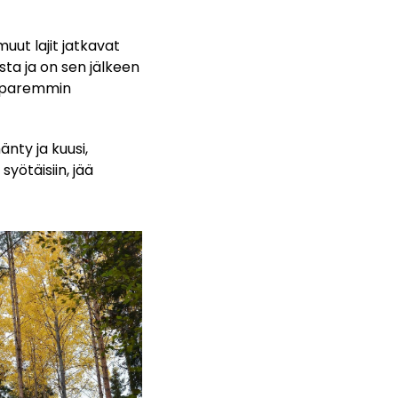
ut lajit jatkavat
sta ja on sen jälkeen
ät paremmin
nty ja kuusi,
yötäisiin, jää