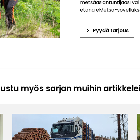
metsäasiantuntijaasi va
etänä
eMetsä
-sovelluk
keyboard_arrow_right
Pyydä tarjous
ustu myös sarjan muihin artikkele