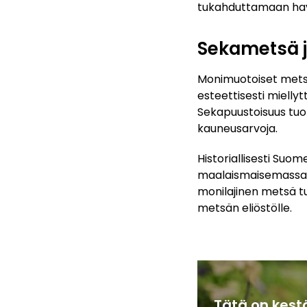
tukahduttamaan havup
Sekametsä j
Monimuotoiset metsä
esteettisesti mielly
Sekapuustoisuus tuo 
kauneusarvoja.
Historiallisesti Suo
maalaismaisemassa l
monilajinen metsä t
metsän eliöstölle.
Tätä on kest