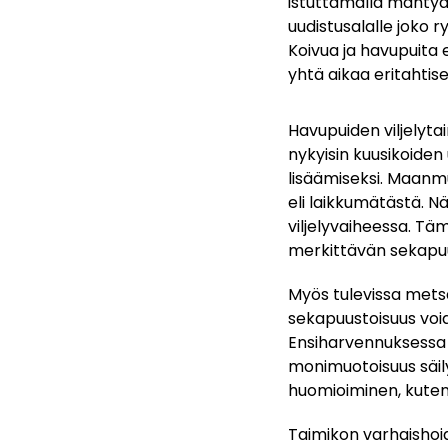
istuttamalla mäntyä
uudistusalalle joko 
Koivua ja havupuita e
yhtä aikaa eritahti
Havupuiden viljelyta
nykyisin kuusikoiden
lisäämiseksi. Maanm
eli laikkumätästä. Nä
viljelyvaiheessa. T
merkittävän sekapuu
Myös tulevissa mets
sekapuustoisuus voida
Ensiharvennuksessa o
monimuotoisuus säil
huomioiminen, kuten 
Taimikon varhaishoid