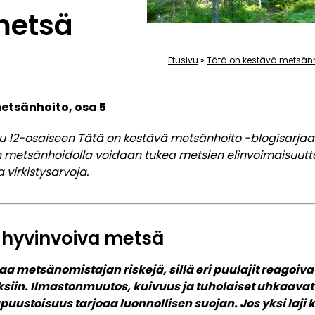
metsä
Etusivu
»
Tätä on kestävä metsän
etsänhoito, osa 5
uu 12-osaiseen Tätä on kestävä metsänhoito -blogisarjaa
n metsänhoidolla voidaan tukea
metsien elinvoimaisuutt
ja
virkistysarvoja
.
 hyvinvoiva metsä
 metsänomistajan riskejä, sillä eri puulajit reagoivat
iin. Ilmastonmuutos, kuivuus ja tuholaiset uhkaavat
uustoisuus tarjoaa luonnollisen suojan. Jos yksi laji k