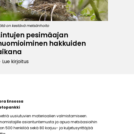
ätä on kestävä metsänhoito
Lintujen pesimäajan
huomioiminen hakkuiden
aikana
Lue kirjoitus
row_right
ora Ensossa
etopankki
etriä uusiutuvien materiaalien valmistamiseen.
änomistajille asiantuntemusta ja apua metsäasioihin
500 henkilöä sekä 80 korjuu- ja kuljetusyrittäjää
tta.