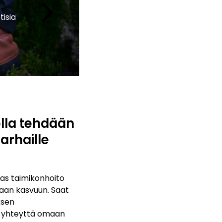
keyboard_arrow_right
tisia
lla tehdään
arhaille
kas taimikonhoito
an kasvuun. Saat
ksen
a yhteyttä omaan