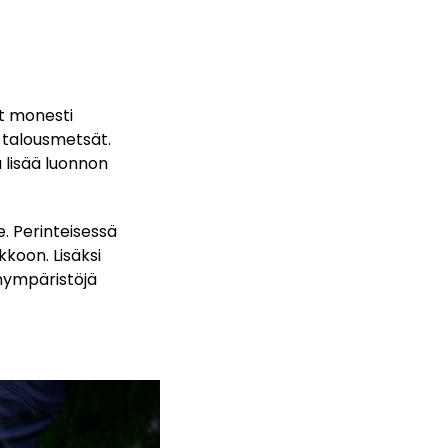
t monesti
t talousmetsät.
ä lisää luonnon
. Perinteisessä
koon. Lisäksi
nympäristöjä