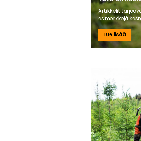
Artikkelit tarjoa
esimerkkejä kes
Lue lisää