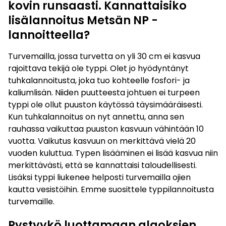
kovin runsaasti. Kannattaisiko
lisälannoitus Metsän NP -
lannoitteella?
Turvemailla, jossa turvetta on yli 30 cm ei kasvua
rajoittava tekijä ole typpi. Olet jo hyödyntänyt
tuhkalannoitusta, joka tuo kohteelle fosfori- ja
kaliumlisän. Niiden puutteesta johtuen ei turpeen
typpi ole ollut puuston käytössä täysimääräisesti.
Kun tuhkalannoitus on nyt annettu, anna sen
rauhassa vaikuttaa puuston kasvuun vähintään 10
vuotta. Vaikutus kasvuun on merkittävä vielä 20
vuoden kuluttua. Typen lisääminen ei lisää kasvua niin
merkittävästi, että se kannattaisi taloudellisesti.
Lisäksi typpi liukenee helposti turvemailla ojien
kautta vesistöihin. Emme suosittele typpilannoitusta
turvemaille.
Pystyykö luottamaan alaoksien