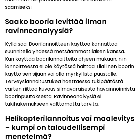
saamiseksi.
Saako booria levittää ilman
ravinneanalyysiä?
Kyllä saa. Boorilannoitteen käyttöä kannattaa
suunnitella yhdessä metsäammattilaisen kanssa.
Kun käyttää boorilannoitteita ohjeen mukaan, niin
lannoitteesta ei ole käytössä haittaa. Liiallinen boorin
käyttö sen sijaan voi olla myrkyllistä puustolle.
Terveyslannoitustukea haettaessa tukipäätöstä
varten riittää kuvaus silmävaraisesta havainnoinnista
boorinpuutoksesta. Ravinneanalyysiä ei
tukihakemukseen välttämättä tarvita.
Helikopterilannoitus vai maalevitys
– kumpi on taloudellisempi
menetelmä?