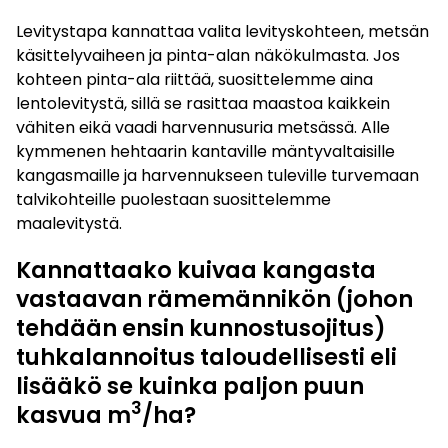
Levitystapa kannattaa valita levityskohteen, metsän
käsittelyvaiheen ja pinta-alan näkökulmasta. Jos
kohteen pinta-ala riittää, suosittelemme aina
lentolevitystä, sillä se rasittaa maastoa kaikkein
vähiten eikä vaadi harvennusuria metsässä. Alle
kymmenen hehtaarin kantaville mäntyvaltaisille
kangasmaille ja harvennukseen tuleville turvemaan
talvikohteille puolestaan suosittelemme
maalevitystä.
Kannattaako kuivaa kangasta
vastaavan rämemännikön (johon
tehdään ensin kunnostusojitus)
tuhkalannoitus taloudellisesti eli
lisääkö se kuinka paljon puun
3
kasvua m
/ha?