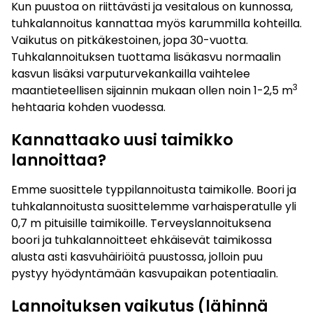
Kun puustoa on riittävästi ja vesitalous on kunnossa,
tuhkalannoitus kannattaa myös karummilla kohteilla.
Vaikutus on pitkäkestoinen, jopa 30-vuotta.
Tuhkalannoituksen tuottama lisäkasvu normaalin
kasvun lisäksi varputurvekankailla vaihtelee
3
maantieteellisen sijainnin mukaan ollen noin 1-2,5 m
hehtaaria kohden vuodessa.
Kannattaako uusi taimikko
lannoittaa?
Emme suosittele typpilannoitusta taimikolle. Boori ja
tuhkalannoitusta suosittelemme varhaisperatulle yli
0,7 m pituisille taimikoille. Terveyslannoituksena
boori ja tuhkalannoitteet ehkäisevät taimikossa
alusta asti kasvuhäiriöitä puustossa, jolloin puu
pystyy hyödyntämään kasvupaikan potentiaalin.
Lannoituksen vaikutus (lähinnä