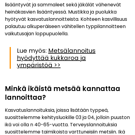
lisääntyvät ja sammaleet sekä jäkälät vähenevät
heinäkasvien lisääntyessä. Mustikka ja puolukka
hyötyvät kasvatuslannoitteista. Kohteen kasvillisuus
palautuu alkuperäiseen vähitellen typpilannoitteen
vaikutusajan loppupuolella.
Lue myös:
Metsälannoitus
hyödyttää kukkaroa ja
ympäristöä >>
Minkä ikäistä metsää kannattaa
lannoittaa?
Kasvatuslannoituksia, joissa lisätään typpeä,
suosittelemme kehitysluokille 03 ja 04, jolloin puuston
ikä voi olla n 40-65-vuotta. Terveyslannoituksia
suosittelemme taimikoista varttuneisiin metsiin. Ikä