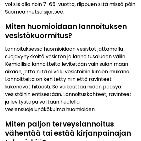
voi siis olla noin 7-65-vuotta, riippuen siitä missä päin
Suomea metsä sijaitsee.
Miten huomioidaan lannoituksen
vesistökuormitus?
Lannoituksessa huomioidaan vesistöt jättämällä
suojavyhykkeitä vesistön ja lannoitusalueen väliin.
Kemiallisia lannoitteita levitetään vain sulan maan
aikaan, jotta niitä ei valu vesistöihin lumien mukana.
Lannoitteita on kehitetty niin että ravinteet
liukenevat hitaasti. Se vaikeuttaa niiden pääsyä
vesistöihin entisestään. Lannoituskohteet, ravinteet
ja levitystapa valitaan huolella
vesiensuojelunäkökulma huomioiden.
Miten paljon terveyslannoitus
vähentää tai estää kirjanpainajan