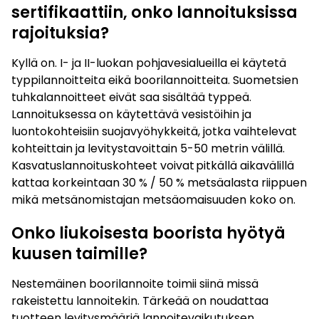
sertifikaattiin, onko lannoituksissa
rajoituksia?
Kyllä on. I- ja II-luokan pohjavesialueilla ei käytetä
typpilannoitteita eikä boorilannoitteita. Suometsien
tuhkalannoitteet eivät saa sisältää typpeä.
Lannoituksessa on käytettävä vesistöihin ja
luontokohteisiin suojavyöhykkeitä, jotka vaihtelevat
kohteittain ja levitystavoittain 5-50 metrin välillä.
Kasvatuslannoituskohteet voivat pitkällä aikavälillä
kattaa korkeintaan 30 % / 50 % metsäalasta riippuen
mikä metsänomistajan metsäomaisuuden koko on.
Onko liukoisesta boorista hyötyä
kuusen taimille?
Nestemäinen boorilannoite toimii siinä missä
rakeistettu lannoitekin. Tärkeää on noudattaa
tuotteen levitysmääriä lannoitevaikutuksen