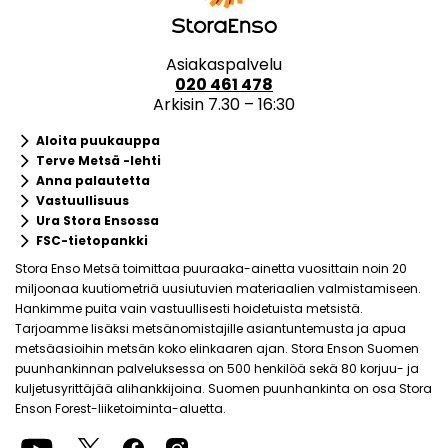
Asiakaspalvelu
020 461 478
Arkisin 7.30 – 16:30
keyboard_arrow_right
Aloita puukauppa
keyboard_arrow_right
Terve Metsä -lehti
keyboard_arrow_right
Anna palautetta
keyboard_arrow_right
Vastuullisuus
keyboard_arrow_right
Ura Stora Ensossa
keyboard_arrow_right
FSC-tietopankki
Stora Enso Metsä toimittaa puuraaka-ainetta vuosittain noin 20
miljoonaa kuutiometriä uusiutuvien materiaalien valmistamiseen.
Hankimme puita vain vastuullisesti hoidetuista metsistä.
Tarjoamme lisäksi metsänomistajille asiantuntemusta ja apua
metsäasioihin metsän koko elinkaaren ajan. Stora Enson Suomen
puunhankinnan palveluksessa on 500 henkilöä sekä 80 korjuu- ja
kuljetusyrittäjää alihankkijoina. Suomen puunhankinta on osa Stora
Enson Forest-liiketoiminta-aluetta.