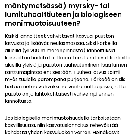
mäntymetsässä) myrsky- tai
lumituhoalttiuteen ja biologiseen
monimuotoisuuteen?
Kaikki lannoitteet vahvistavat kasvua, puuston
latvusta ja lisäävät neulasmassaa. Siksi korkeilla
alueilla (yli 200 m merenpinnasta) lannoituksia
kannattaa harkita tarkkaan. Lumituhot ovat korkeilla
alueilla yleisiä ja puuston tuuheutuminen lisää lumen
tarttumapintaa entisestään. Tuuhea latvus toimii
myös tuulelle parempana purjeena. Tärkeää on siis
hoitaa metsiä vahvaksi harventamalla ajoissa, jotta
puusto on jo lähtökohtaisesti vahvempi ennen
lannoitusta.
Jos biologisella monimuotoisuudella tarkoitetaan
kasvillisuutta, niin kasvatuslannoitus rehevöittää
kohdetta yhden kasvuluokan verran. Heinäkasvit