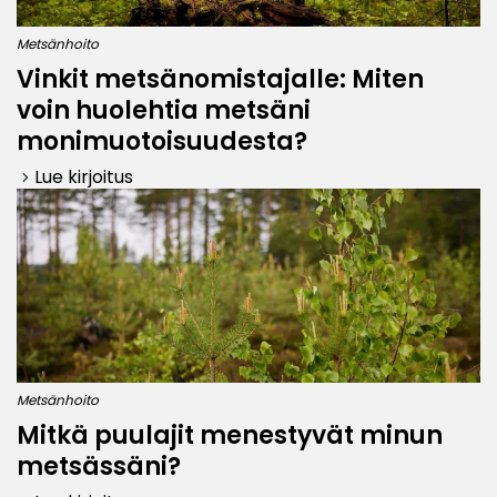
Metsänhoito
Vinkit metsänomistajalle: Miten
voin huolehtia metsäni
monimuotoisuudesta?
Lue kirjoitus
keyboard_arrow_right
Metsänhoito
Mitkä puulajit menestyvät minun
metsässäni?