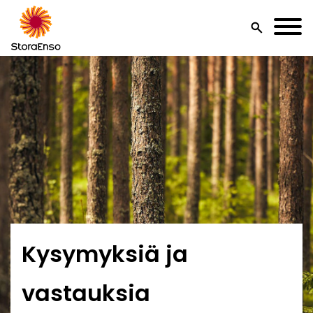
search
Kysymyksiä ja
vastauksia