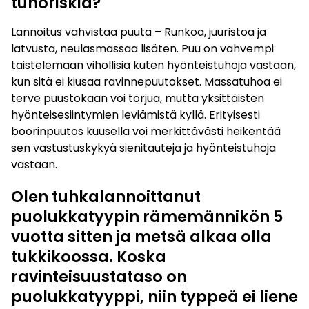
tuhoriskiä?
Lannoitus vahvistaa puuta – Runkoa, juuristoa ja
latvusta, neulasmassaa lisäten. Puu on vahvempi
taistelemaan vihollisia kuten hyönteistuhoja vastaan,
kun sitä ei kiusaa ravinnepuutokset. Massatuhoa ei
terve puustokaan voi torjua, mutta yksittäisten
hyönteisesiintymien leviämistä kyllä. Erityisesti
boorinpuutos kuusella voi merkittävästi heikentää
sen vastustuskykyä sienitauteja ja hyönteistuhoja
vastaan.
Olen tuhkalannoittanut
puolukkatyypin rämemännikön 5
vuotta sitten ja metsä alkaa olla
tukkikoossa. Koska
ravinteisuustataso on
puolukkatyyppi, niin typpeä ei liene