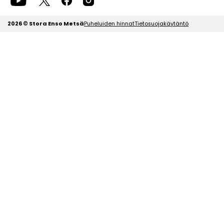
2026 © Stora Enso Metsä
Puheluiden hinnat
Tietosuojakäytäntö