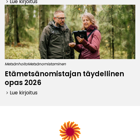
Lue kirjoitus
keyboard_arrow_right
Metsänhoito
Metsänomistaminen
Etämetsänomistajan täydellinen
opas 2026
Lue kirjoitus
keyboard_arrow_right