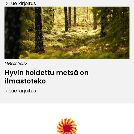
Lue kirjoitus
keyboard_arrow_right
Metsänhoito
Hyvin hoidettu metsä on
ilmastoteko
Lue kirjoitus
keyboard_arrow_right