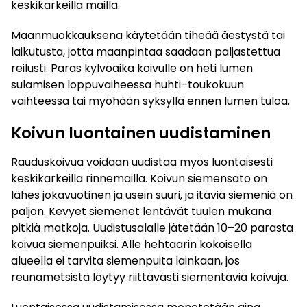
keskikarkeilla mailla.
Maanmuokkauksena käytetään tiheää äestystä tai
laikutusta, jotta maanpintaa saadaan paljastettua
reilusti. Paras kylvöaika koivulle on heti lumen
sulamisen loppuvaiheessa huhti–toukokuun
vaihteessa tai myöhään syksyllä ennen lumen tuloa.
Koivun luontainen uudistaminen
Rauduskoivua voidaan uudistaa myös luontaisesti
keskikarkeilla rinnemailla. Koivun siemensato on
lähes jokavuotinen ja usein suuri, ja itäviä siemeniä on
paljon. Kevyet siemenet lentävät tuulen mukana
pitkiä matkoja. Uudistusalalle jätetään 10–20 parasta
koivua siemenpuiksi. Alle hehtaarin kokoisella
alueella ei tarvita siemenpuita lainkaan, jos
reunametsistä löytyy riittävästi siementäviä koivuja.