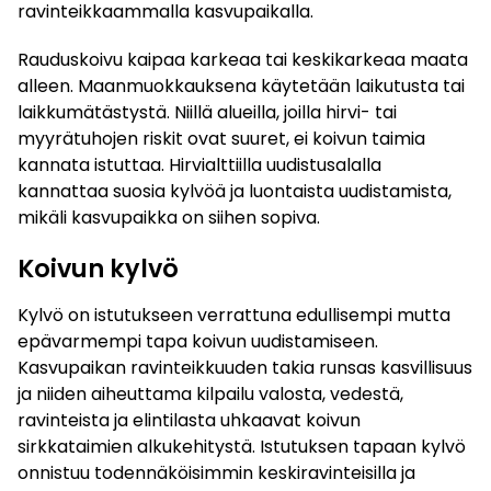
ravinteikkaammalla kasvupaikalla.
Rauduskoivu kaipaa karkeaa tai keskikarkeaa maata
alleen. Maanmuokkauksena käytetään laikutusta tai
laikkumätästystä. Niillä alueilla, joilla hirvi- tai
myyrätuhojen riskit ovat suuret, ei koivun taimia
kannata istuttaa. Hirvialttiilla uudistusalalla
kannattaa suosia kylvöä ja luontaista uudistamista,
mikäli kasvupaikka on siihen sopiva.
Koivun kylvö
Kylvö on istutukseen verrattuna edullisempi mutta
epävarmempi tapa koivun uudistamiseen.
Kasvupaikan ravinteikkuuden takia runsas kasvillisuus
ja niiden aiheuttama kilpailu valosta, vedestä,
ravinteista ja elintilasta uhkaavat koivun
sirkkataimien alkukehitystä. Istutuksen tapaan kylvö
onnistuu todennäköisimmin keskiravinteisilla ja