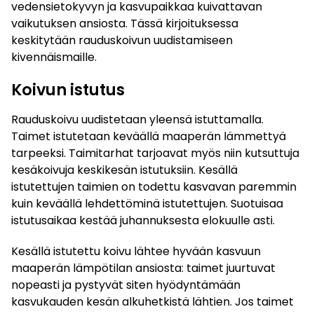
vedensietokyvyn ja kasvupaikkaa kuivattavan
vaikutuksen ansiosta. Tässä kirjoituksessa
keskitytään rauduskoivun uudistamiseen
kivennäismaille.
Koivun istutus
Rauduskoivu uudistetaan yleensä istuttamalla.
Taimet istutetaan keväällä maaperän lämmettyä
tarpeeksi. Taimitarhat tarjoavat myös niin kutsuttuja
kesäkoivuja keskikesän istutuksiin. Kesällä
istutettujen taimien on todettu kasvavan paremmin
kuin keväällä lehdettöminä istutettujen. Suotuisaa
istutusaikaa kestää juhannuksesta elokuulle asti.
Kesällä istutettu koivu lähtee hyvään kasvuun
maaperän lämpötilan ansiosta: taimet juurtuvat
nopeasti ja pystyvät siten hyödyntämään
kasvukauden kesän alkuhetkistä lähtien. Jos taimet