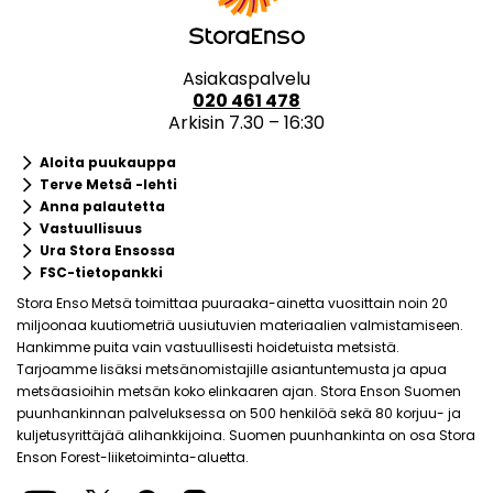
Asiakaspalvelu
020 461 478
Arkisin 7.30 – 16:30
keyboard_arrow_right
Aloita puukauppa
keyboard_arrow_right
Terve Metsä -lehti
keyboard_arrow_right
Anna palautetta
keyboard_arrow_right
Vastuullisuus
keyboard_arrow_right
Ura Stora Ensossa
keyboard_arrow_right
FSC-tietopankki
Stora Enso Metsä toimittaa puuraaka-ainetta vuosittain noin 20
miljoonaa kuutiometriä uusiutuvien materiaalien valmistamiseen.
Hankimme puita vain vastuullisesti hoidetuista metsistä.
Tarjoamme lisäksi metsänomistajille asiantuntemusta ja apua
metsäasioihin metsän koko elinkaaren ajan. Stora Enson Suomen
puunhankinnan palveluksessa on 500 henkilöä sekä 80 korjuu- ja
kuljetusyrittäjää alihankkijoina. Suomen puunhankinta on osa Stora
Enson Forest-liiketoiminta-aluetta.