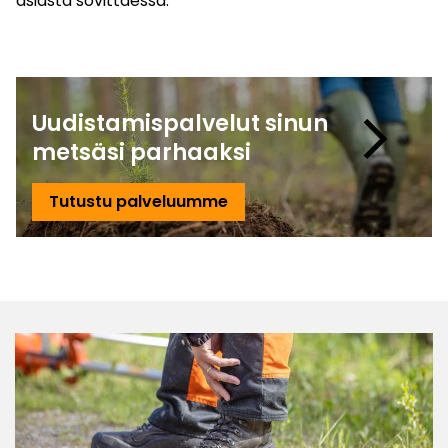
asiasta sovittaessa.
keyboard_arrow_right
Uudistamispalvelut sinun
metsäsi parhaaksi
Tutustu palveluumme