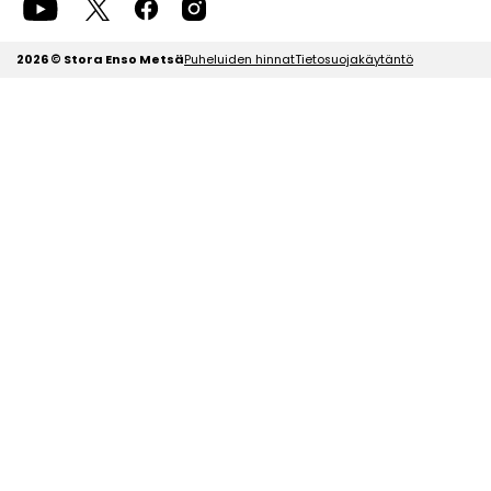
2026 © Stora Enso Metsä
Puheluiden hinnat
Tietosuojakäytäntö