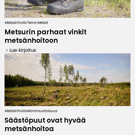
Metsänhoito
Terve Metsä
Metsurin parhaat vinkit
metsänhoitoon
Lue kirjoitus
keyboard_arrow_right
Metsänhoito
Monimuotoisuus
Säästöpuut ovat hyvää
metsänhoitoa