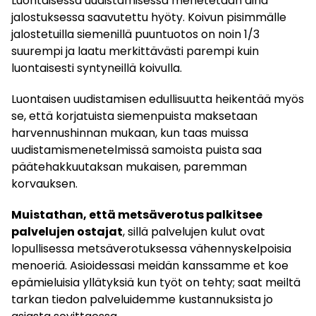
Luontaisessa uudistamisessa menetetään aina
jalostuksessa saavutettu hyöty. Koivun pisimmälle
jalostetuilla siemenillä puuntuotos on noin 1/3
suurempi ja laatu merkittävästi parempi kuin
luontaisesti syntyneillä koivulla.
Luontaisen uudistamisen edullisuutta heikentää myös
se, että korjatuista siemenpuista maksetaan
harvennushinnan mukaan, kun taas muissa
uudistamismenetelmissä samoista puista saa
päätehakkuutaksan mukaisen, paremman
korvauksen.
Muistathan, että metsäverotus palkitsee
palvelujen ostajat
, sillä palvelujen kulut ovat
lopullisessa metsäverotuksessa vähennyskelpoisia
menoeriä. Asioidessasi meidän kanssamme et koe
epämieluisia yllätyksiä kun työt on tehty; saat meiltä
tarkan tiedon palveluidemme kustannuksista jo