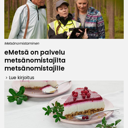
Metsänomistaminen
eMetsä on palvelu
metsänomistajilta
metsänomistajille
Lue kirjoitus
keyboard_arrow_right