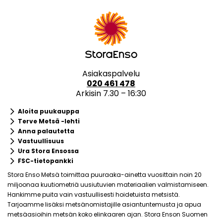
Asiakaspalvelu
020 461 478
Arkisin 7.30 – 16:30
keyboard_arrow_right
Aloita puukauppa
keyboard_arrow_right
Terve Metsä -lehti
keyboard_arrow_right
Anna palautetta
keyboard_arrow_right
Vastuullisuus
keyboard_arrow_right
Ura Stora Ensossa
keyboard_arrow_right
FSC-tietopankki
Stora Enso Metsä toimittaa puuraaka-ainetta vuosittain noin 20
miljoonaa kuutiometriä uusiutuvien materiaalien valmistamiseen.
Hankimme puita vain vastuullisesti hoidetuista metsistä.
Tarjoamme lisäksi metsänomistajille asiantuntemusta ja apua
metsäasioihin metsän koko elinkaaren ajan. Stora Enson Suomen