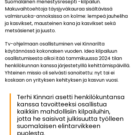
Suomalainen menestysresepti -kilpailun.
Makuvaihtoehtoja täysjyväkauraa sisältävissä
valmisruoka-annoksissa on kolme: lempeä jauheliha
ja kasvikset, mausteinen kana ja kasvikset sekä
metsäsienet ja juusto.
Tv-ohjelmaan osallistuminen vei Kinnarilta
käytännössä kokonaisen vuoden. Idea kilpailuun
osallistumisesta alkoi itää tammikuussa 2024 tilan
henkilökunnan kanssa järjestetyillä kehittämispäivillä.
Yhteinen missio oli selvästi sanoitettu: nyt tai ei
koskaan on yrityksen kehityksen ja kasvun vuosi.
Terhi Kinnari asetti henkilökuntansa
kanssa tavoitteeksi osallistua
kaikkiin mahdollisiin kilpailuihin,
jotta he saisivat julkisuutta työlleen
suomalaisen elintarvikkeen
puolesta.