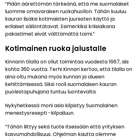
”Pidän äärettömän tärkeänä, että me suomalaiset
luomme omavaraisen ruokahuollon. Tähän kuuluu
kauran lisäksi kotimaisten juuresten käyttö ja
erilaiset säilöntätavat. Esimerkiksi kriisiaikana
pakastimet eivät välttämättä toimi.”
Kotimainen ruoka jalustalle
Kinnarin tilalla on ollut toimintaa vuodesta 1667, siis
kohta 360 vuotta. Terhi Kinnari kertoo, että tilalla on
aina oltu mukana myös kunnan ja alueen
kehittämisessä. Siksi rooli suomalaisen kauran
puolestapuhujana tuntuu luontevalta.
Nykyhetkessä moni asia kilpistyy Suomalainen
menestysresepti -kilpailuun.
”Tähän liittyy sekä tuote itsessään että yrityksen
kasvumahdollisuus. Ohjelman kautta olemme