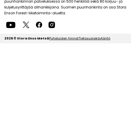
puunhankinnan palveluksessa on 500 henkilöä sekä 80 korjuu- ja
kuljetusyrittäjää alihankkijoina. Suomen puunhankinta on osa Stora
Enson Forest-liiketoiminta-aluetta.
2026 © Stora Enso Metsä
Puheluiden hinnat
Tietosuojakäytäntö