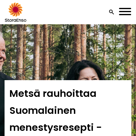
search
Metsä rauhoittaa
Suomalainen
menestysresepti -