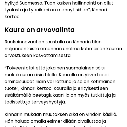
hyllyjä Suomessa. Tuon kaiken hallinnointi on ollut
työlästä ja työaikani on mennyt siihen”, Kinnari
kertoo.
Kaura on arvovalinta
Ruokainnovaation taustalla on Kinnarin tilan
neljännentoista emännän unelma kotimaisen kauran
arvostuksen kasvattamisesta.
”Toiveeni olisi, että jokainen suomalainen söisi
ruokakauraa riisin tilalla. Kauralla on ylivertaiset
ominaisuudet riisiin verrattuna ja se on kotimainen
tuote”, Kinnari kertoo. Kauralla ja erityisesti sen
sisältämällä beetaglukaanilla on myös tutkittuja ja
todistettuja terveyshyötyjä.
Kinnarin mukaan muutoksen aika on vihdoin käsillä.
Hän haluaa omalla esimerkillään oivalluttaa ja