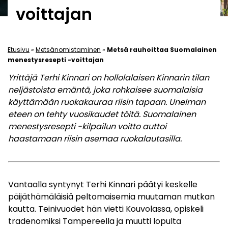
voittajan
Etusivu
»
Metsänomistaminen
»
Metsä rauhoittaa Suomalainen
menestysresepti -voittajan
Yrittäjä Terhi Kinnari on hollolalaisen Kinnarin tilan
neljästoista emäntä, joka rohkaisee suomalaisia
käyttämään ruokakauraa riisin tapaan. Unelman
eteen on tehty vuosikaudet töitä. Suomalainen
menestysresepti -kilpailun voitto auttoi
haastamaan riisin asemaa ruokalautasilla.
Vantaalla syntynyt Terhi Kinnari päätyi keskelle
päijäthämäläisiä peltomaisemia muutaman mutkan
kautta. Teinivuodet hän vietti Kouvolassa, opiskeli
tradenomiksi Tampereella ja muutti lopulta