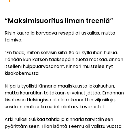
“Maksimisuoritus ilman treeniä”
Riisin kauralla korvaava resepti oli uskalias, mutta
toimiva.
”En tiedä, miten selvisin siitä. Se oli kyllä ihan hullua.
Tänään kun katson taaksepäin tuota matkaa, annan
itselleni huippuarvosanan”, Kinnari muistelee nyt
kisakokemusta.
Kilpailu työllisti Kinnaria maaliskuusta lokakuuhun,
mutta kauratilan töitäkään ei voinut jättää. Emännän
kisatessa Helsingissä tilalla rakennettiin viljasiiloja,
uusi konehalli sekä uudet elintarvikevarastot.
Arki rullasi tiukkaa tahtia ja Kinnaria tarvittiin sen
pyörittämiseen. Tilan isäntä Teemu oli valittu vuotta