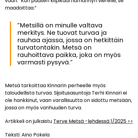
vaan. ”Kun pääsen kilpikaarnamännyn vierelle, se
maadoittaa.”
”Metsillä on minulle valtava
merkitys. Ne tuovat turvaa ja
rauhaa ajassa, jossa on hetkittäin
turvatontakin. Metsä on
rauhoittava paikka, joka on myös
varmasti pysyvä.”
Metsä tarkoittaa Kinnarin perheelle myös
taloudellista turvaa. Sijoitusasuntoja Terhi Kinnari ei
ole hankkinut, vaan varallisuutta on sidottu metsään,
jossa on myös vanhuuden turva.
Artikkeli on julkaistu
Terve Metsä -lehdessä 1/2025 >>
Teksti: Aino Pokela