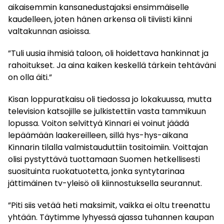
aikaisemmin kansanedustajaksi ensimmäiselle
kaudelleen, joten hänen arkensa oli tiiviisti kiinni
valtakunnan asioissa.
”Tuli uusia ihmisiä taloon, oli hoidettava hankinnat ja
rahoitukset. Ja aina kaiken keskellä tärkein tehtäväni
on olla äiti.”
Kisan loppuratkaisu oli tiedossa jo lokakuussa, mutta
television katsojille se julkistettiin vasta tammikuun
lopussa. Voiton selvittyä Kinnari ei voinut jäädä
lepäämään laakereilleen, sillä hys-hys-aikana
Kinnarin tilalla valmistauduttiin tositoimiin. Voittajan
olisi pystyttävä tuottamaan Suomen hetkellisesti
suosituinta ruokatuotetta, jonka syntytarinaa
jättimäinen tv-yleisö oli kiinnostuksella seurannut.
”Piti siis vetää heti maksimit, vaikka ei oltu treenattu
yhtään. Täytimme lyhyessä ajassa tuhannen kaupan