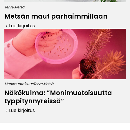
Terve Metsä
Metsän maut parhaimmillaan
Lue kirjoitus
keyboard_arrow_right
Monimuotoisuus
Terve Metsä
Näkökulma: ”Monimuotoisuutta
typpitynnyreissä”
Lue kirjoitus
keyboard_arrow_right