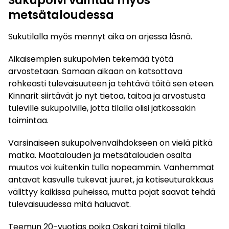
Sukupolvi vaihtuu myös
metsätaloudessa
Sukutilalla myös mennyt aika on arjessa läsnä.
Aikaisempien sukupolvien tekemää työtä
arvostetaan. Samaan aikaan on katsottava
rohkeasti tulevaisuuteen ja tehtävä töitä sen eteen.
Kinnarit siirtävät jo nyt tietoa, taitoa ja arvostusta
tuleville sukupolville, jotta tilalla olisi jatkossakin
toimintaa.
Varsinaiseen sukupolvenvaihdokseen on vielä pitkä
matka. Maatalouden ja metsätalouden osalta
muutos voi kuitenkin tulla nopeammin. Vanhemmat
antavat kasvulle tukevat juuret, ja kotiseuturakkaus
välittyy kaikissa puheissa, mutta pojat saavat tehdä
tulevaisuudessa mitä haluavat.
Teemun 20-vuotias poika Oskari toimii tilalla