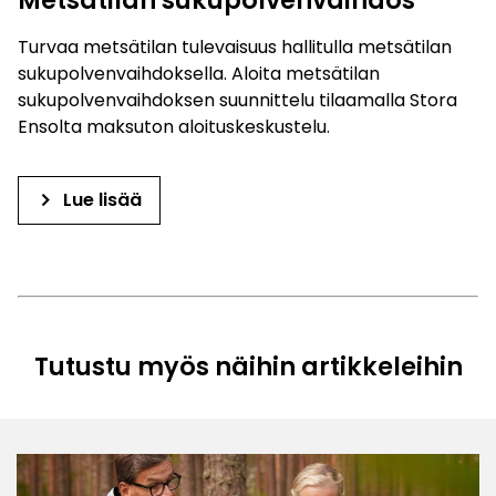
Turvaa metsätilan tulevaisuus hallitulla metsätilan
sukupolvenvaihdoksella. Aloita metsätilan
sukupolvenvaihdoksen suunnittelu tilaamalla Stora
Ensolta maksuton aloituskeskustelu.
keyboard_arrow_right
Lue lisää
Tutustu myös näihin artikkeleihin