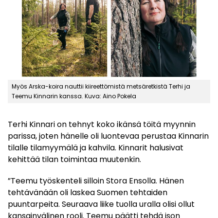
Myös Arska-koira nauttii kiireettömistä metsäretkistä Terhi ja
Teemu Kinnarin kanssa. Kuva: Aino Pokela
Terhi Kinnari on tehnyt koko ikänsä töitä myynnin
parissa, joten hänelle oli luontevaa perustaa Kinnarin
tilalle tilamyymälä ja kahvila. Kinnarit halusivat
kehittää tilan toimintaa muutenkin.
”Teemu työskenteli silloin Stora Ensolla. Hänen
tehtävänään oli laskea Suomen tehtaiden
puuntarpeita. Seuraava liike tuolla uralla olisi ollut
kansainvälinen rooli. Teemu päätti tehdä ison