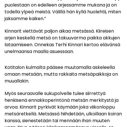
puolestaan on edelleen arjessamme mukana ja on
todella ylpeä meistä. Välillä hän kyllä huolehtii, miten
jaksamme kaiken.”
Kinnarit viettävät paljon aikaa metsässä. Kiireisen
arjen keskellä metsä on takuuvarma paikka akkujen
lataamiseen. Onnekas Terhi Kinnari kertoo elävänsä
unelmaansa maalla asuessaan.
Kotitalon kulmalta pääsee muutamalla askeleella
omaan metsään, mutta rakkaita metsäpaikkoja on
muuallakin.
Myös seuraavalle sukupolvelle tulee siirrettyä
henkisenä ennakkoperintönä metsän merkitystä ja
arvoa. Kinnarit pyrkivät käymään joka viikonloppu
metsäretkellä. Metsässä hiihdetään, ulkoillaan koiran
kanssa, sienestetään tai mennään ihan muuten