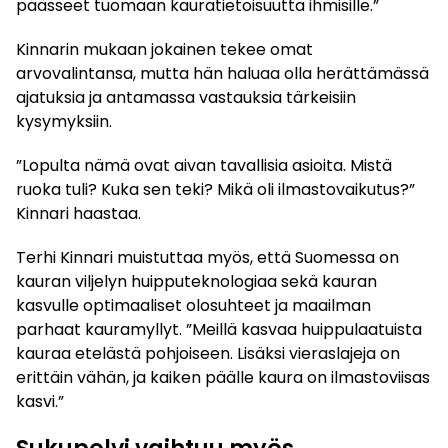
päässeet tuomaan kauratietoisuutta ihmisille.”
Kinnarin mukaan jokainen tekee omat
arvovalintansa, mutta hän haluaa olla herättämässä
ajatuksia ja antamassa vastauksia tärkeisiin
kysymyksiin.
”Lopulta nämä ovat aivan tavallisia asioita. Mistä
ruoka tuli? Kuka sen teki? Mikä oli ilmastovaikutus?”
Kinnari haastaa.
Terhi Kinnari muistuttaa myös, että Suomessa on
kauran viljelyn huipputeknologiaa sekä kauran
kasvulle optimaaliset olosuhteet ja maailman
parhaat kauramyllyt. ”Meillä kasvaa huippulaatuista
kauraa etelästä pohjoiseen. Lisäksi vieraslajeja on
erittäin vähän, ja kaiken päälle kaura on ilmastoviisas
kasvi.”