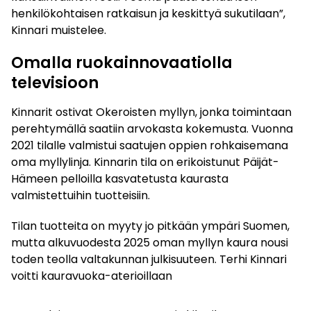
henkilökohtaisen ratkaisun ja keskittyä sukutilaan”,
Kinnari muistelee.
Omalla ruokainnovaatiolla
televisioon
Kinnarit ostivat Okeroisten myllyn, jonka toimintaan
perehtymällä saatiin arvokasta kokemusta. Vuonna
2021 tilalle valmistui saatujen oppien rohkaisemana
oma myllylinja. Kinnarin tila on erikoistunut Päijät-
Hämeen pelloilla kasvatetusta kaurasta
valmistettuihin tuotteisiin.
Tilan tuotteita on myyty jo pitkään ympäri Suomen,
mutta alkuvuodesta 2025 oman myllyn kaura nousi
toden teolla valtakunnan julkisuuteen. Terhi Kinnari
voitti kauravuoka-aterioillaan