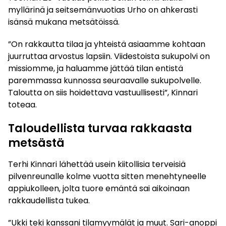
myllärinä ja seitsemänvuotias Urho on ahkerasti
isänsä mukana metsätöissä.
”On rakkautta tilaa ja yhteistä asiaamme kohtaan
juurruttaa arvostus lapsiin. Viidestoista sukupolvi on
missiomme, ja haluamme jättää tilan entistä
paremmassa kunnossa seuraavalle sukupolvelle.
Taloutta on siis hoidettava vastuullisesti”, Kinnari
toteaa.
Taloudellista turvaa rakkaasta
metsästä
Terhi Kinnari lähettää usein kiitollisia terveisiä
pilvenreunalle kolme vuotta sitten menehtyneelle
appiukolleen, jolta tuore emäntä sai aikoinaan
rakkaudellista tukea.
”Ukki teki kanssani tilamyymälät ja muut. Sari-anoppi