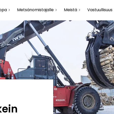
uppa
Metsänomistajalle
Meistä
Vastuullisuus
kein