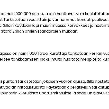
 on noin 900 000 euroa, ja sitä huoltavat vain koulutetut 
t tarkistetaan vuosittain ja vanhemmat koneet puolivuosi
. Silloin käydään läpi muun muassa korvakkeet ja nostime
ä Stora Enson omien standardien mukaan.
ajassa on noin 1 000 litraa. Kurottaja tankataan kerran 
 ei tee tankkaamisen lisäksi muita huoltotoimenpiteitä kui
 puntari tarkistetaan jokaisen vuoron alussa. Sillä noste
htivaa’an mittaustulosta käytetään operatiivisiin tarkoituk
puntarin kilotulosta upotusmittauksella saatuun tilavuus