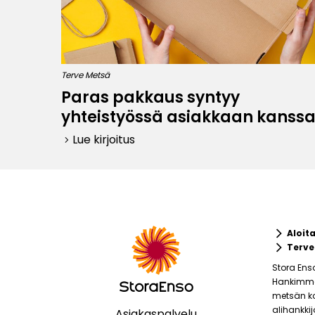
Terve Metsä
Paras pakkaus syntyy
yhteistyössä asiakkaan kanss
Lue kirjoitus
keyboard_arrow_right
keyboard_arrow_right
Aloit
keyboard_arrow_right
Terve
Stora Ens
Hankimme 
metsän ko
alihankki
Asiakaspalvelu