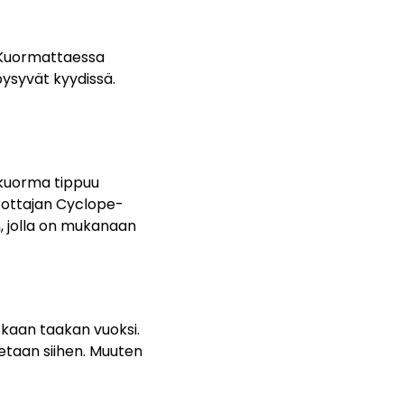
. Kuormattaessa
 pysyvät kyydissä.
 kuorma tippuu
urottajan Cyclope-
, jolla on mukanaan
skaan taakan vuoksi.
tetaan siihen. Muuten