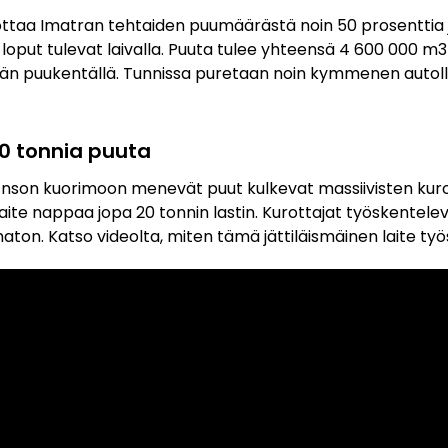
ttaa Imatran tehtaiden puumäärästä noin 50 prosenttia j
a loput tulevat laivalla. Puuta tulee yhteensä 4 600 000 m3
ään puukentällä. Tunnissa puretaan noin kymmenen autolli
20 tonnia puuta
 Enson kuorimoon menevät puut kulkevat massiivisten kuro
laite nappaa jopa 20 tonnin lastin. Kurottajat työskentelev
ton. Katso videolta, miten tämä jättiläismäinen laite ty