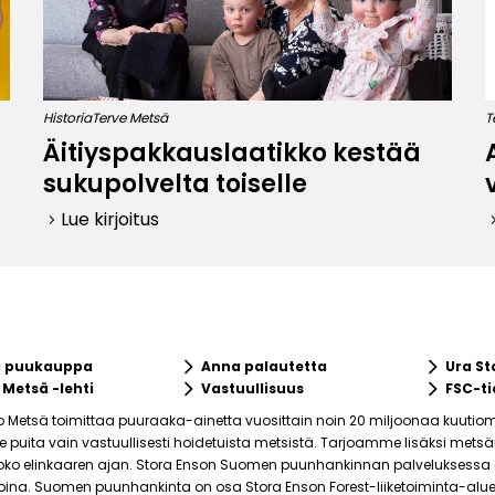
Historia
Terve Metsä
T
Äitiyspakkauslaatikko kestää
a
sukupolvelta toiselle
Lue kirjoitus
keyboard_arrow_right
keyboard_ar
keyboard_arrow_right
keyboard_arrow_right
a puukauppa
Anna palautetta
Ura St
keyboard_arrow_right
keyboard_arrow_right
 Metsä -lehti
Vastuullisuus
FSC-ti
o Metsä toimittaa puuraaka-ainetta vuosittain noin 20 miljoonaa kuutiom
puita vain vastuullisesti hoidetuista metsistä. Tarjoamme lisäksi mets
ko elinkaaren ajan. Stora Enson Suomen puunhankinnan palveluksessa on 
joina. Suomen puunhankinta on osa Stora Enson Forest-liiketoiminta-alue