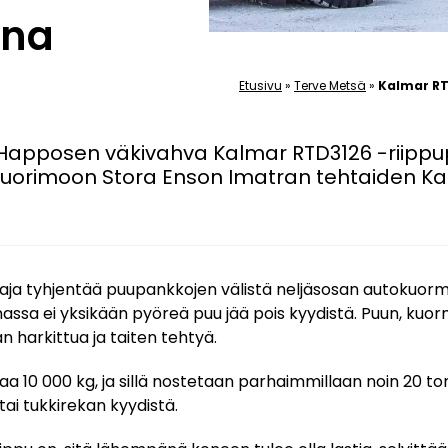
ina
Etusivu
»
Terve Metsä
»
Kalmar RT
 Happosen väkivahva Kalmar RTD3126 -riippup
kuorimoon Stora Enson Imatran tehtaiden 
taja tyhjentää puupankkojen välistä neljäsosan autokuorm
nassa ei yksikään pyöreä puu jää pois kyydistä. Puun, kuor
n harkittua ja taiten tehtyä.
naa 10 000 kg, ja sillä nostetaan parhaimmillaan noin 20 t
tai tukkirekan kyydistä.