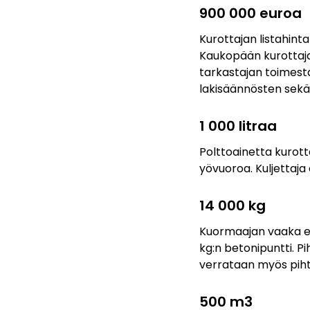
900 000 euroa
Kurottajan listahinta
Kaukopään kurottaja
tarkastajan toimesta
lakisäännösten sek
1 000 litraa
Polttoainetta kurott
yövuoroa. Kuljettaja
14 000 kg
Kuormaajan vaaka eli
kg:n betonipuntti. Pi
verrataan myös pihti
500 m3