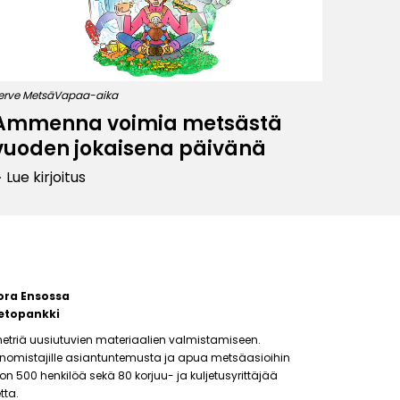
erve Metsä
Vapaa-aika
Ammenna voimia metsästä
vuoden jokaisena päivänä
Lue kirjoitus
row_right
ora Ensossa
etopankki
etriä uusiutuvien materiaalien valmistamiseen.
änomistajille asiantuntemusta ja apua metsäasioihin
500 henkilöä sekä 80 korjuu- ja kuljetusyrittäjää
tta.