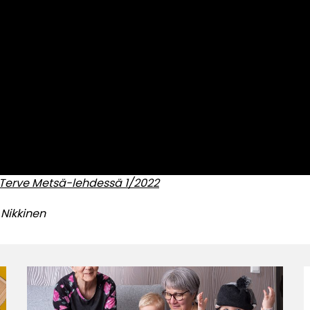
tu Terve Metsä-lehdessä 1/2022
 Nikkinen