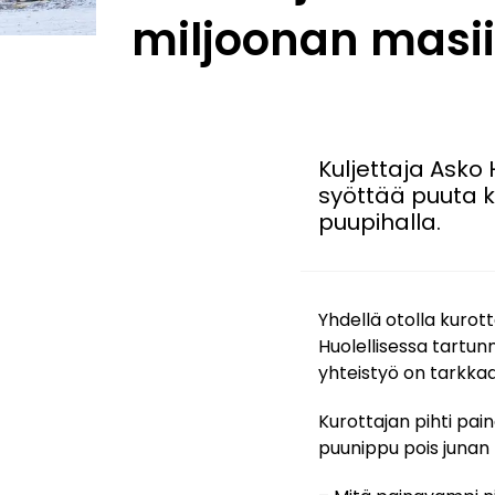
miljoonan masi
Kuljettaja Asko
syöttää puuta 
puupihalla.
Yhdellä otolla kurot
Huolellisessa tartun
yhteistyö on tarkkaa
Kurottajan pihti pai
puunippu pois junan 