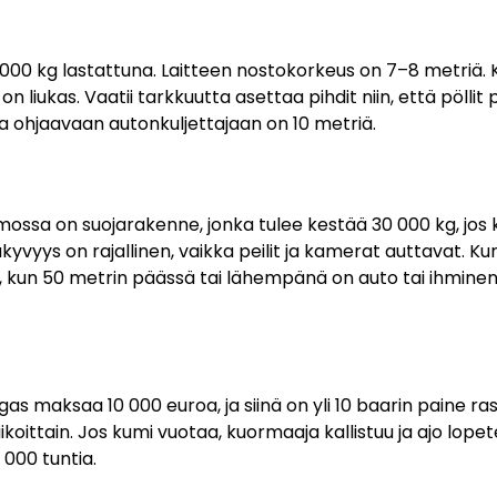
 000 kg lastattuna. Laitteen nostokorkeus on 7–8 metriä
 on liukas. Vaatii tarkkuutta asettaa pihdit niin, että pöllit
a ohjaavaan autonkuljettajaan on 10 metriä.
mossa on suojarakenne, jonka tulee kestää 30 000 kg, jos
yvyys on rajallinen, vaikka peilit ja kamerat auttavat. K
, kun 50 metrin päässä tai lähempänä on auto tai ihminen
as maksaa 10 000 euroa, ja siinä on yli 10 baarin paine ra
ikoittain. Jos kumi vuotaa, kuormaaja kallistuu ja ajo lope
 000 tuntia.