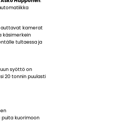
Asko Happonen
.
automatiikka
ia auttavat kamerat
aa käsimerkein
ntälle tultaessa ja
puun syöttö on
i 20 tonnin puulasti
nen
i puita kuorimoon