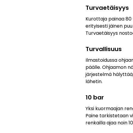
Turvaetäisyys
Kurottaja painaa 80
erityisesti jäinen puu
Turvaetäisyys nosto
Turvallisuus
Ilmastoidussa ohjaa
päälle. Ohjaamon näk
järjestelmä hälyttää
lähetin.
10 bar
Yksi kuormaajan reng
Paine tarkistetaan vi
renkailla ajaa noin 10