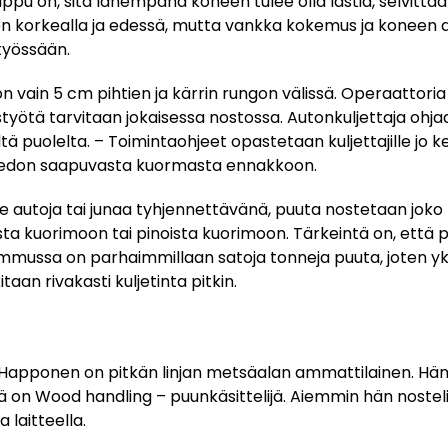
ppu on, sitä lähempänä koneen tulee olla lastia, selvittää
n korkealla ja edessä, mutta vankka kokemus ja koneen 
työssään.
n vain 5 cm pihtien ja kärrin rungon välissä. Operaattor
eistyötä tarvitaan jokaisessa nostossa. Autonkuljettaja ohj
ä puolelta. – Toimintaohjeet opastetaan kuljettajille jo ke
tiedon saapuvasta kuormasta ennakkoon.
le autoja tai junaa tyhjennettävänä, puuta nostetaan joko
ta kuorimoon tai pinoista kuorimoon. Tärkeintä on, että 
mmussa on parhaimmillaan satoja tonneja puuta, joten yks
itaan rivakasti kuljetinta pitkin.
 Happonen on pitkän linjan metsäalan ammattilainen. Hä
on Wood handling – puunkäsittelijä. Aiemmin hän nostel
 laitteella.