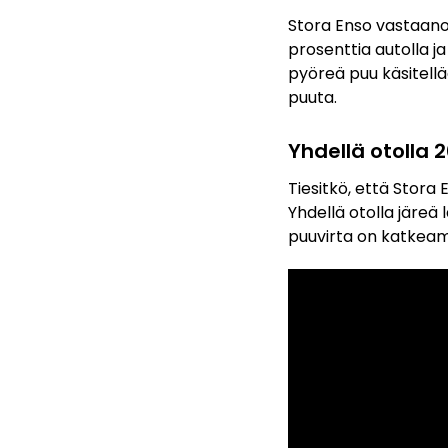
Stora Enso vastaano
prosenttia autolla j
pyöreä puu käsitell
puuta.
Yhdellä otolla 
Tiesitkö, että Stora
Yhdellä otolla järeä 
puuvirta on katkeama