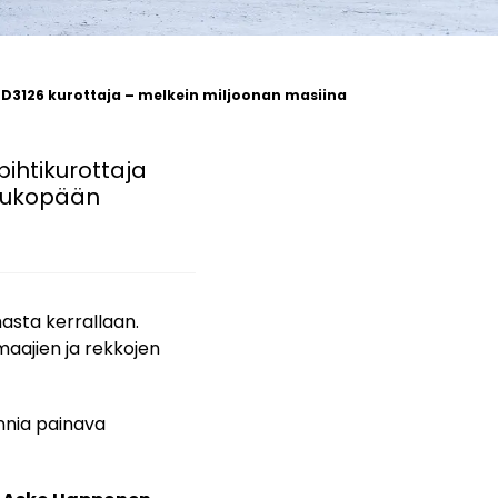
D3126 kurottaja – melkein miljoonan masiina
ihtikurottaja
Kaukopään
asta kerrallaan.
maajien ja rekkojen
onnia painava