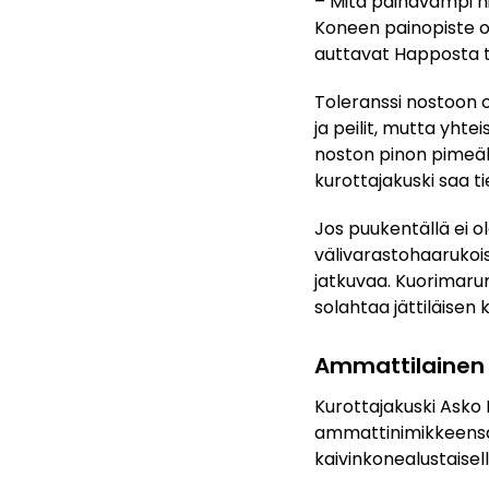
– Mitä painavampi ni
Koneen painopiste o
auttavat Happosta 
Toleranssi nostoon o
ja peilit, mutta yht
noston pinon pimeält
kurottajakuski saa 
Jos puukentällä ei o
välivarastohaarukois
jatkuvaa. Kuorimaru
solahtaa jättiläisen k
Ammattilainen
Kurottajakuski Asko
ammattinimikkeensä 
kaivinkonealustaisella