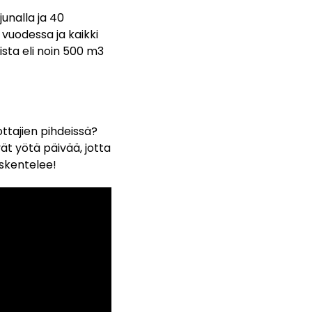
unalla ja 40
 vuodessa ja kaikki
sta eli noin 500 m3
ttajien pihdeissä?
ät yötä päivää, jotta
öskentelee!