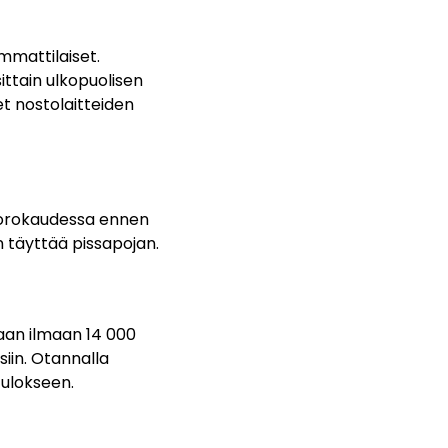
ammattilaiset.
ttain ulkopuolisen
t nostolaitteiden
vuorokaudessa ennen
n täyttää pissapojan.
taan ilmaan 14 000
siin. Otannalla
tulokseen.