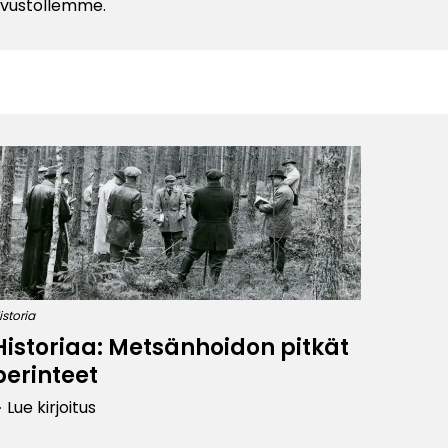
sivustollemme.
istoria
Historiaa: Metsänhoidon pitkät
perinteet
Lue kirjoitus
row_right