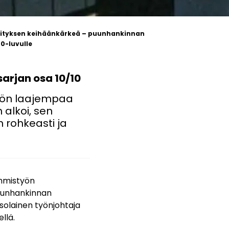
ehityksen keihäänkärkeä – puunhankinnan
20-luvulle
arjan osa 10/10
tiön laajempaa
 alkoi, sen
n rohkeasti ja
ihmistyön
puunhankinnan
nsolainen työnjohtaja
llä.