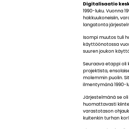
Digitalisaatio kes
1990-luku. Vuonna 1
hakkuukoneisiin, vara
langatonta järjeste
Isompi muutos tuli h
käyttöönotossa vuonn
suuren joukon käytt
Seuraava etappi oli 
projektista, ensola
molemmin puolin. Si
ilmentymänä 1990-lu
Järjestelmänä se oli
huomattavasti kiinte
varastotason ohjauks
kuitenkin turhan kor