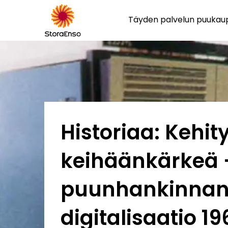
Täyden palvelun puuka
Historiaa: Kehit
keihäänkärkeä 
puunhankinna
digitalisaatio 1