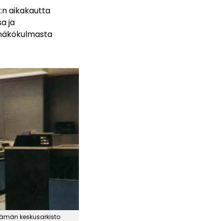
K:n aikakautta
sa ja
n näkökulmasta
lämän keskusarkisto