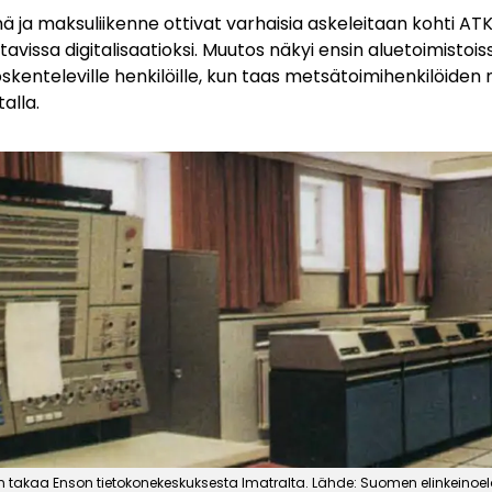
mä ja maksuliikenne ottivat varhaisia askeleitaan kohti AT
ttavissa digitalisaatioksi. Muutos näkyi ensin aluetoimistois
skenteleville henkilöille, kun taas metsätoimihenkilöide
alla.
takaa Enson tietokonekeskuksesta Imatralta. Lähde: Suomen elinkeinoe