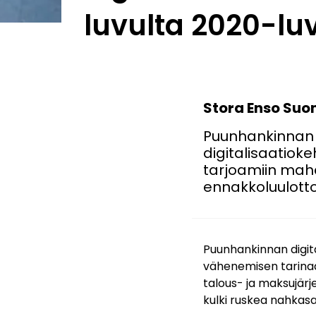
luvulta 2020-luv
Stora Enso Suo
Puunhankinnan d
digitalisaatioke
tarjoamiin mahdo
ennakkoluulott
Puunhankinnan digit
vähenemisen tarinaa.
talous- ja maksujärje
kulki ruskea nahkas