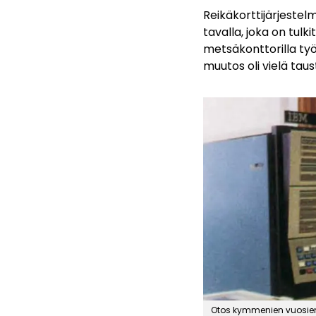
Reikäkorttijärjestel
tavalla, joka on tulki
metsäkonttorilla työ
muutos oli vielä taust
Otos kymmenien vuosien 