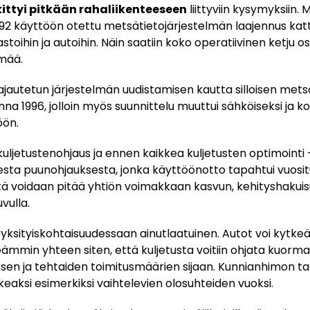
kittyi pitkään rahaliikenteeseen
liittyviin kysymyksiin.
992 käyttöön otettu metsätietojärjestelmän laajennus kat
stoihin ja autoihin. Näin saatiin koko operatiivinen ketju 
lmää.
ajautetun järjestelmän uudistamisen kautta silloisen mets
a 1996, jolloin myös suunnittelu muuttui sähköiseksi ja ko
öön.
kuljetustenohjaus ja ennen kaikkea kuljetusten optimointi 
isesta puunohjauksesta, jonka käyttöönotto tapahtui vuos
tä voidaan pitää yhtiön voimakkaan kasvun, kehityshakui
vulla.
 yksityiskohtaisuudessaan ainutlaatuinen. Autot voi kytk
ämmin yhteen siten, että kuljetusta voitiin ohjata kuorm
en ja tehtaiden toimitusmäärien sijaan. Kunnianhimon tas
keaksi esimerkiksi vaihtelevien olosuhteiden vuoksi.