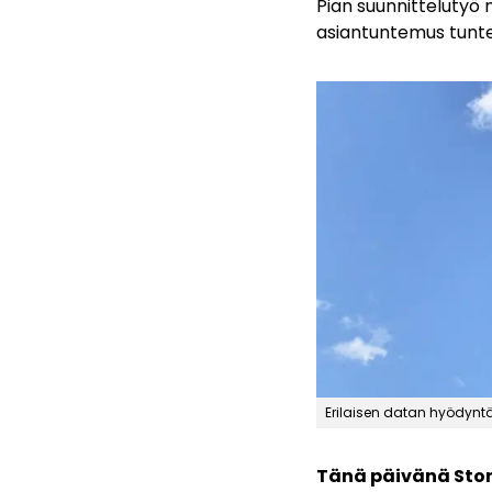
Pian suunnittelutyö n
asiantuntemus tunte
Erilaisen datan hyödynt
Tänä päivänä Sto