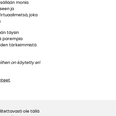
sisällään monia
seen ja
irtuaalimetsä, joka
.
ään täysin
yhä parempia
uuden tärkeimmistä
iihen on käytetty eri
nteet
.
tettavasti ole tällä