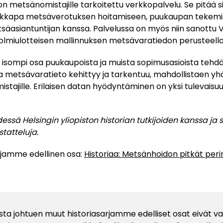
on metsänomistajille tarkoitettu verkkopalvelu. Se pitää 
 vaikkapa metsäverotuksen hoitamiseen, puukaupan tekemi
äasiantuntijan kanssa. Palvelussa on myös niin sanottu V
 kolmiulotteisen mallinnuksen metsävaratiedon perusteella
 isompi osa puukaupoista ja muista sopimusasioista tehd
lla metsävaratieto kehittyy ja tarkentuu, mahdollistaen 
stajille. Erilaisen datan hyödyntäminen on yksi tulevais
dessä Helsingin yliopiston historian tutkijoiden kanssa ja s
tatteluja.
rjamme edellinen osa:
Historiaa: Metsänhoidon pitkät peri
sta johtuen muut historiasarjamme edelliset osat eivät vali