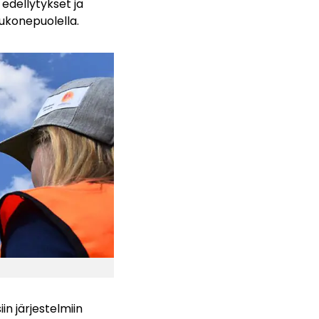
 edellytykset ja
ukonepuolella.
in järjestelmiin