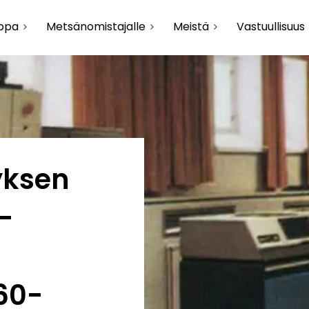
uppa
Metsänomistajalle
Meistä
Vastuullisuus
yksen
–
n
960-