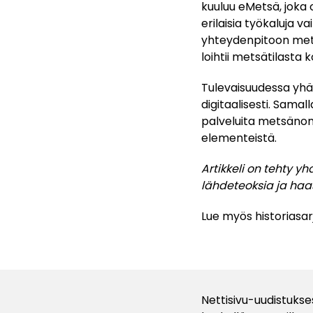
kuuluu eMetsä, joka 
erilaisia työkaluja
yhteydenpitoon mets
loihtii metsätilasta
Tulevaisuudessa yhä
digitaalisesti. Sama
palveluita metsänomi
elementeistä.
Artikkeli on tehty yh
lähdeteoksia ja haas
Lue myös historiasa
Nettisivu-uudistukse