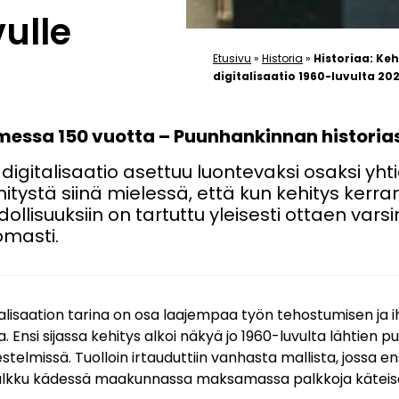
ulle
Etusivu
»
Historia
»
Historiaa: K
digitalisaatio 1960-luvulta 20
messa 150 vuotta – Puunhankinnan historias
igitalisaatio asettuu luontevaksi osaksi yh
hitystä siinä mielessä, että kun kehitys kerran
llisuuksiin on tartuttu yleisesti ottaen varsi
omasti.
alisaation tarina on osa laajempaa työn tehostumisen ja 
 Ensi sijassa kehitys alkoi näkyä jo 1960-luvulta lähtien 
stelmissä. Tuolloin irtauduttiin vanhasta mallista, jossa e
alkku kädessä maakunnassa maksamassa palkkoja käteise