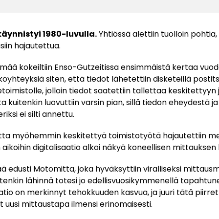
äynnistyi 1980-luvulla.
Yhtiössä alettiin tuolloin pohti
siin hajautettua.
lmää kokeiltiin Enso-Gutzeitissa ensimmäistä kertaa vuod
oyhteyksiä siten, että tiedot lähetettiin disketeillä postit
toimistolle, jolloin tiedot saatettiin tallettaa keskitettyy
ta kuitenkin luovuttiin varsin pian, sillä tiedon eheydestä j
iksi ei silti annettu.
a myöhemmin keskitettyä toimistotyötä hajautettiin met
 aikoihin digitalisaatio alkoi näkyä koneellisen mittauksen
ä edusti Motomitta, joka hyväksyttiin viralliseksi mittau
uitenkin lähinnä totesi jo edellisvuosikymmenellä tapahtu
atio on merkinnyt tehokkuuden kasvua, ja juuri tätä piirre
t uusi mittaustapa ilmensi erinomaisesti.