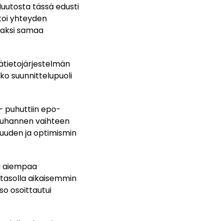
 Muutosta tässä edusti
toi yhteyden
osaksi samaa
ätietojärjestelmän
ko suunnittelupuoli
– puhuttiin epo-
ituhannen vaihteen
suuden ja optimismin
eä aiempaa
atasolla aikaisemmin
o osoittautui