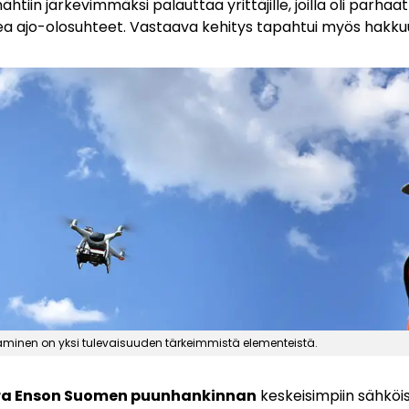
ähtiin järkevimmäksi palauttaa yrittäjille, joilla oli parhaat
a ajo-olosuhteet. Vastaava kehitys tapahtui myös hakku
äminen on yksi tulevaisuuden tärkeimmistä elementeistä.
ra Enson Suomen puunhankinnan
keskeisimpiin sähköisi