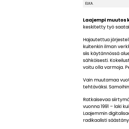
ELKA.
Laajempi muutos k
keskitetty työ saatai
Hajautettua järjeste
kuitenkin ilman verkk
siis käytännössä alue
sähköisesti. Kokeilus
voitu olla varmoja. Per
Vain muutamaa vuott
tehtäväksi. Samoihin
Ratkaisevaa siirtymä
vuonna 1991 – laki k
Laajemmin digitalisa
radikaalisti säästäny