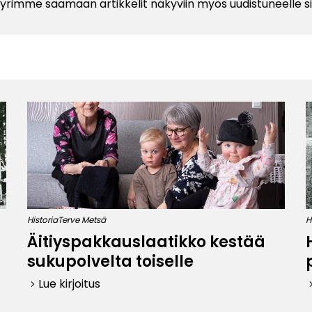
 Pyrimme saamaan artikkelit näkyviin myös uudistuneelle 
Historia
Terve Metsä
H
Äitiyspakkauslaatikko kestää
sukupolvelta toiselle
Lue kirjoitus
keyboard_arrow_right
keyboard_ar