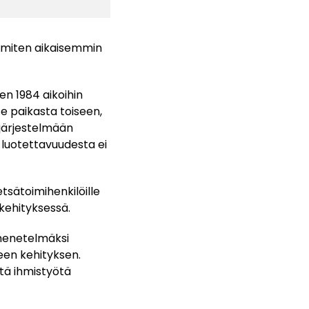
a, miten aikaisemmin
en 1984 aikoihin
se paikasta toiseen,
n järjestelmään
a luotettavuudesta ei
sätoimihenkilöille
 kehityksessä.
smenetelmäksi
neen kehityksen.
ttä ihmistyötä