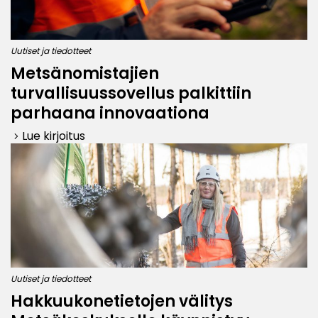
Uutiset ja tiedotteet
Metsänomistajien
turvallisuussovellus palkittiin
parhaana innovaationa
Lue kirjoitus
keyboard_arrow_right
Uutiset ja tiedotteet
Hakkuukonetietojen välitys