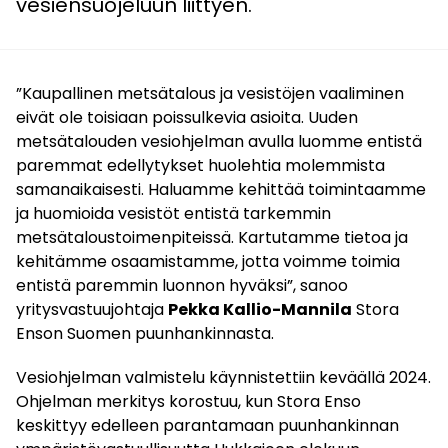
vesiensuojeluun liittyen.
”Kaupallinen metsätalous ja vesistöjen vaaliminen
eivät ole toisiaan poissulkevia asioita. Uuden
metsätalouden vesiohjelman avulla luomme entistä
paremmat edellytykset huolehtia molemmista
samanaikaisesti. Haluamme kehittää toimintaamme
ja huomioida vesistöt entistä tarkemmin
metsätaloustoimenpiteissä. Kartutamme tietoa ja
kehitämme osaamistamme, jotta voimme toimia
entistä paremmin luonnon hyväksi”, sanoo
yritysvastuujohtaja
Pekka Kallio-Mannila
Stora
Enson Suomen puunhankinnasta.
Vesiohjelman valmistelu käynnistettiin keväällä 2024.
Ohjelman merkitys korostuu, kun Stora Enso
keskittyy edelleen parantamaan puunhankinnan