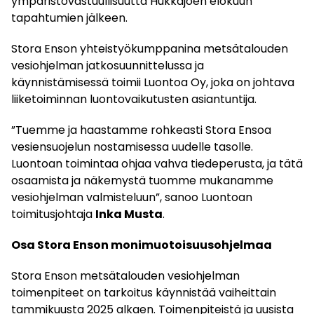
ympäristövastuullisuutta Hukkajoen elokuun
tapahtumien jälkeen.
Stora Enson yhteistyökumppanina metsätalouden
vesiohjelman jatkosuunnittelussa ja
käynnistämisessä toimii Luontoa Oy, joka on johtava
liiketoiminnan luontovaikutusten asiantuntija.
”Tuemme ja haastamme rohkeasti Stora Ensoa
vesiensuojelun nostamisessa uudelle tasolle.
Luontoan toimintaa ohjaa vahva tiedeperusta, ja tätä
osaamista ja näkemystä tuomme mukanamme
vesiohjelman valmisteluun”, sanoo Luontoan
toimitusjohtaja
Inka Musta
.
Osa Stora Enson monimuotoisuusohjelmaa
Stora Enson metsätalouden vesiohjelman
toimenpiteet on tarkoitus käynnistää vaiheittain
tammikuusta 2025 alkaen. Toimenpiteistä ja uusista