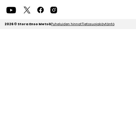
2026 © Stora Enso Metsä
Puheluiden hinnat
Tietosuojakäytäntö