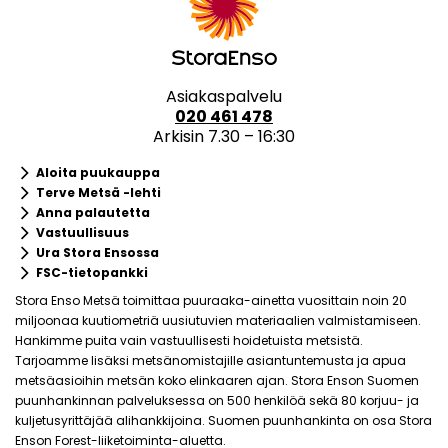
Asiakaspalvelu
020 461 478
Arkisin 7.30 – 16:30
keyboard_arrow_right
Aloita puukauppa
keyboard_arrow_right
Terve Metsä -lehti
keyboard_arrow_right
Anna palautetta
keyboard_arrow_right
Vastuullisuus
keyboard_arrow_right
Ura Stora Ensossa
keyboard_arrow_right
FSC-tietopankki
Stora Enso Metsä toimittaa puuraaka-ainetta vuosittain noin 20
miljoonaa kuutiometriä uusiutuvien materiaalien valmistamiseen.
Hankimme puita vain vastuullisesti hoidetuista metsistä.
Tarjoamme lisäksi metsänomistajille asiantuntemusta ja apua
metsäasioihin metsän koko elinkaaren ajan. Stora Enson Suomen
puunhankinnan palveluksessa on 500 henkilöä sekä 80 korjuu- ja
kuljetusyrittäjää alihankkijoina. Suomen puunhankinta on osa Stora
Enson Forest-liiketoiminta-aluetta.