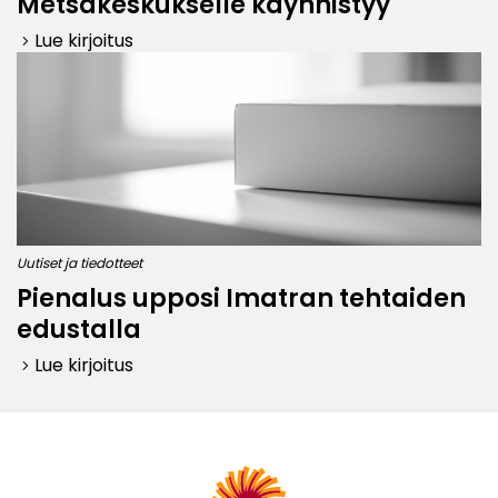
Metsäkeskukselle käynnistyy
Lue kirjoitus
keyboard_arrow_right
Uutiset ja tiedotteet
Pienalus upposi Imatran tehtaiden
edustalla
Lue kirjoitus
keyboard_arrow_right