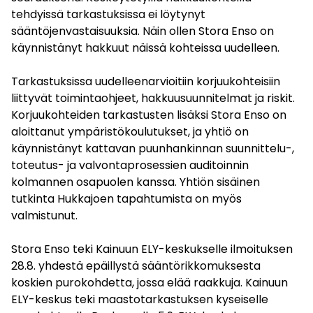
tehdyissä tarkastuksissa ei löytynyt
sääntöjenvastaisuuksia. Näin ollen Stora Enso on
käynnistänyt hakkuut näissä kohteissa uudelleen.
Tarkastuksissa uudelleenarvioitiin korjuukohteisiin
liittyvät toimintaohjeet, hakkuusuunnitelmat ja riskit.
Korjuukohteiden tarkastusten lisäksi Stora Enso on
aloittanut ympäristökoulutukset, ja yhtiö on
käynnistänyt kattavan puunhankinnan suunnittelu-,
toteutus- ja valvontaprosessien auditoinnin
kolmannen osapuolen kanssa. Yhtiön sisäinen
tutkinta Hukkajoen tapahtumista on myös
valmistunut.
Stora Enso teki Kainuun ELY-keskukselle ilmoituksen
28.8. yhdestä epäillystä sääntörikkomuksesta
koskien purokohdetta, jossa elää raakkuja. Kainuun
ELY-keskus teki maastotarkastuksen kyseiselle