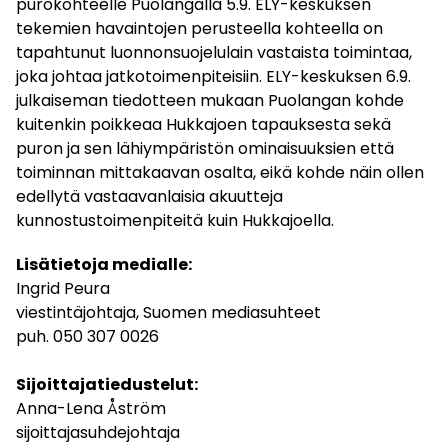
purokohteelle Puolangalla 5.9. ELY-keskuksen
tekemien havaintojen perusteella kohteella on
tapahtunut luonnonsuojelulain vastaista toimintaa,
joka johtaa jatkotoimenpiteisiin. ELY-keskuksen 6.9.
julkaiseman tiedotteen mukaan Puolangan kohde
kuitenkin poikkeaa Hukkajoen tapauksesta sekä
puron ja sen lähiympäristön ominaisuuksien että
toiminnan mittakaavan osalta, eikä kohde näin ollen
edellytä vastaavanlaisia akuutteja
kunnostustoimenpiteitä kuin Hukkajoella.
Lisätietoja medialle:
Ingrid Peura
viestintäjohtaja, Suomen mediasuhteet
puh. 050 307 0026
Sijoittajatiedustelut:
Anna-Lena Åström
sijoittajasuhdejohtaja