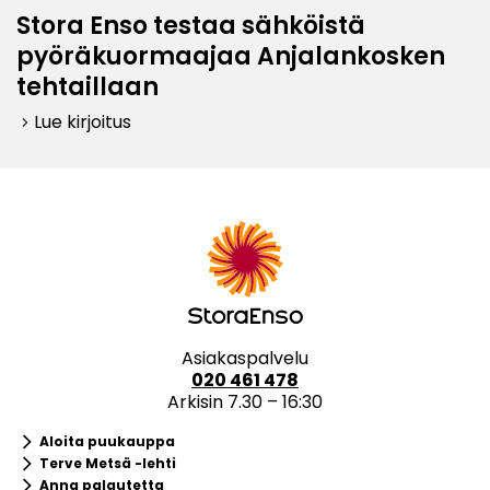
Stora Enso testaa sähköistä
pyöräkuormaajaa Anjalankosken
tehtaillaan
Lue kirjoitus
keyboard_arrow_right
Asiakaspalvelu
020 461 478
Arkisin 7.30 – 16:30
keyboard_arrow_right
Aloita puukauppa
keyboard_arrow_right
Terve Metsä -lehti
keyboard_arrow_right
Anna palautetta