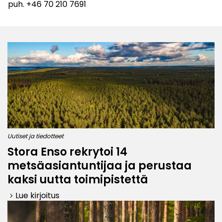
puh. +46 70 210 7691
Uutiset ja tiedotteet
Stora Enso rekrytoi 14
metsäasiantuntijaa ja perustaa
kaksi uutta toimipistettä
Lue kirjoitus
keyboard_arrow_right