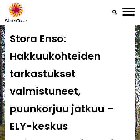
search
Stora Enso:
Hakkuukohteiden
tarkastukset
valmistuneet,
puunkorjuu jatkuu –
ELY-keskus