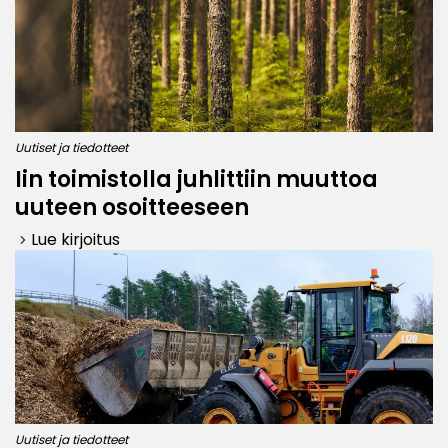
Uutiset ja tiedotteet
Iin toimistolla juhlittiin muuttoa
uuteen osoitteeseen
Lue kirjoitus
keyboard_arrow_right
Uutiset ja tiedotteet