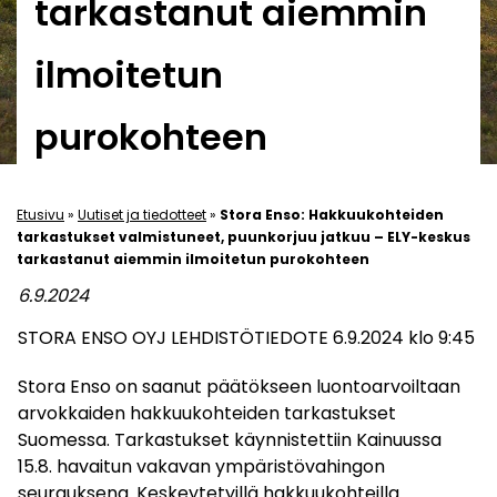
tarkastanut aiemmin
ilmoitetun
purokohteen
Etusivu
»
Uutiset ja tiedotteet
»
Stora Enso: Hakkuukohteiden
tarkastukset valmistuneet, puunkorjuu jatkuu – ELY-keskus
tarkastanut aiemmin ilmoitetun purokohteen
6.9.2024
STORA ENSO OYJ LEHDISTÖTIEDOTE 6.9.2024 klo 9:45
Stora Enso on saanut päätökseen luontoarvoiltaan
arvokkaiden hakkuukohteiden tarkastukset
Suomessa. Tarkastukset käynnistettiin Kainuussa
15.8. havaitun vakavan ympäristövahingon
seurauksena. Keskeytetyillä hakkuukohteilla