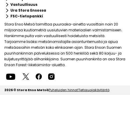
keyboard_arrow_right
Vastuullisuus
keyboard_arrow_right
Ura Stora Ensossa
keyboard_arrow_right
FSC-tietopankki
Stora Enso Metsä toimittaa puuraaka-ainetta vuosittain noin 20
miljoonaa kuutiometriä uusiutuvien materiaalien valmistamiseen.
Hankimme puita vain vastuullisesti hoidetuista metsistä.
Tarjoamme lisäksi metsänomistajille asiantuntemusta ja apua
metsäasioihin metsän koko elinkaaren ajan. Stora Enson Suomen
puunhankinnan palveluksessa on 500 henkilöä sekä 80 korjuu- ja
kuljetusyrittäjää alihankkijoina. Suomen puunhankinta on osa Stora
Enson Forest-liiketoiminta-aluetta.
2026 © Stora Enso Metsä
Puheluiden hinnat
Tietosuojakäytäntö