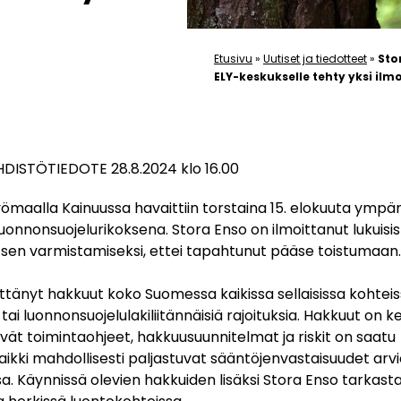
Etusivu
»
Uutiset ja tiedotteet
»
Sto
ELY-keskukselle tehty yksi ilm
DISTÖTIEDOTE 28.8.2024 klo 16.00
ömaalla Kainuussa havaittiin torstaina 15. elokuuta ympär
uonnonsuojelurikoksena. Stora Enso on ilmoittanut lukuisis
t sen varmistamiseksi, ettei tapahtunut pääse toistumaan.
tänyt hakkuut koko Suomessa kaikissa sellaisissa kohteiss
 tai luonnonsuojelulakiliitännäisiä rajoituksia. Hakkuut on 
ttyvät toimintaohjeet, hakkuusuunnitelmat ja riskit on saatu
aikki mahdollisesti paljastuvat sääntöjenvastaisuudet arv
. Käynnissä olevien hakkuiden lisäksi Stora Enso tarkast