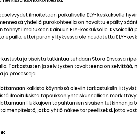
 herkissä luontokohteissa.
päselvyydet ilmoitetaan paikalliselle ELY-keskukselle hyvi
mennessä yhdellä purokohteella on havaittu epäilty säänt
 tehnyt ilmoituksen Kainuun ELY-keskukselle. Kyseisellä p
 epäillä, ettei puron ylityksessä ole noudatettu ELY-kes
astusta ja sisäistä tutkintaa tehdään Stora Ensossa ripe
lulla. Tarkastusten ja selvitysten tavoitteena on selvittää
a ja prosesseja.
ottamaan kaikista käynnissä oleviin tarkastuksiin liittyvi
istä ilmoituksista tapauksen yhteiskunnallisen merkittävy
dottamaan Hukkajoen tapahtumien sisäisen tutkinnan ja 
 toimenpiteistä, jotka yhtiö näkee tarpeelliseksi, jotta va
e: