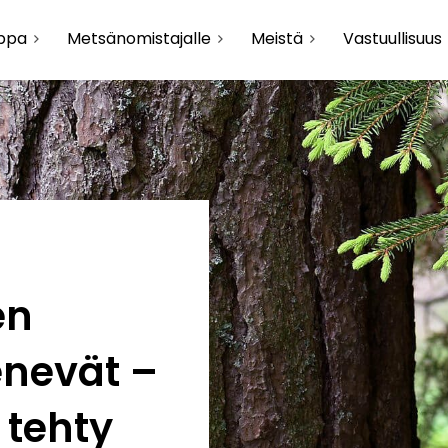
uppa
Metsänomistajalle
Meistä
Vastuullisuus
en
enevät –
 tehty