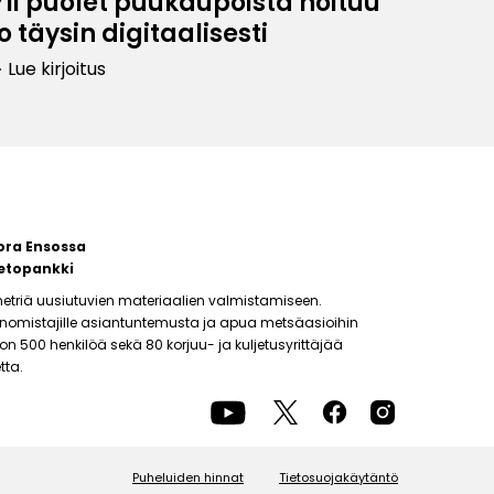
Yli puolet puukaupoista hoituu
jo täysin digitaalisesti
Lue kirjoitus
row_right
ora Ensossa
etopankki
etriä uusiutuvien materiaalien valmistamiseen.
änomistajille asiantuntemusta ja apua metsäasioihin
500 henkilöä sekä 80 korjuu- ja kuljetusyrittäjää
tta.
Puheluiden hinnat
Tietosuojakäytäntö