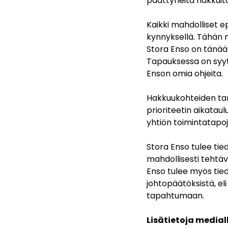
päättyneitä hakkuita
Kaikki mahdolliset e
kynnyksellä. Tähän 
Stora Enso on tänään
Tapauksessa on syytä
Enson omia ohjeita.
Hakkuukohteiden tark
prioriteetin aikatau
yhtiön toimintatapoj
Stora Enso tulee tied
mahdollisesti tehtäv
Enso tulee myös tie
johtopäätöksistä, eli
tapahtumaan.
Lisätietoja mediall