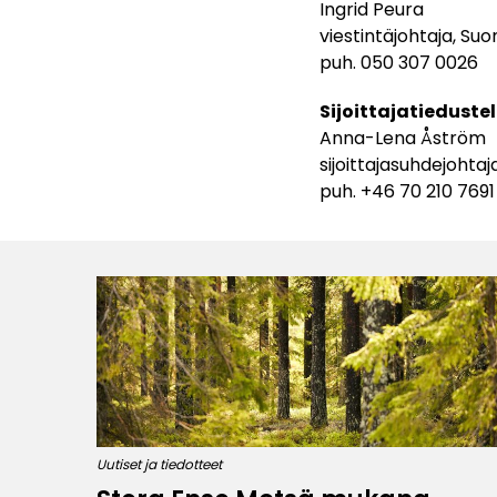
Ingrid Peura
viestintäjohtaja, S
puh. 050 307 0026
Sijoittajatiedustel
Anna-Lena Åström
sijoittajasuhdejohta
puh. +46 70 210 7691
Uutiset ja tiedotteet