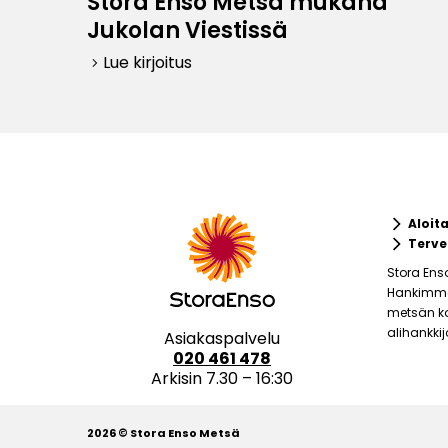
Stora Enso Metsä mukana
Jukolan Viestissä
Lue kirjoitus
keyboard_arrow_right
keyboard_arrow_right
Aloit
keyboard_arrow_right
Terve
Stora Ens
Hankimme 
metsän ko
alihankki
Asiakaspalvelu
020 461 478
Arkisin 7.30 – 16:30
2026 © Stora Enso Metsä