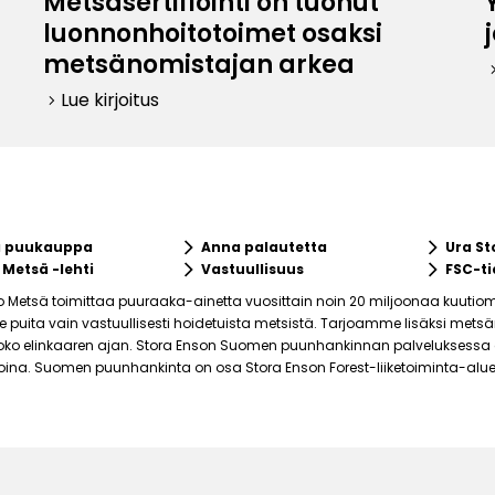
Metsäsertifiointi on tuonut
luonnonhoitotoimet osaksi
metsänomistajan arkea
keyboard_ar
Lue kirjoitus
keyboard_arrow_right
keyboard_arrow_right
keyboard_arrow_right
a puukauppa
Anna palautetta
Ura St
keyboard_arrow_right
keyboard_arrow_right
 Metsä -lehti
Vastuullisuus
FSC-ti
o Metsä toimittaa puuraaka-ainetta vuosittain noin 20 miljoonaa kuutiom
puita vain vastuullisesti hoidetuista metsistä. Tarjoamme lisäksi mets
ko elinkaaren ajan. Stora Enson Suomen puunhankinnan palveluksessa on 
joina. Suomen puunhankinta on osa Stora Enson Forest-liiketoiminta-alue