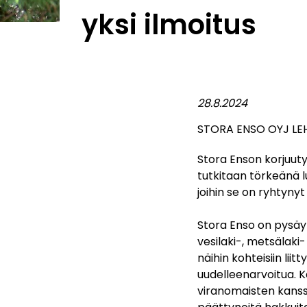
yksi ilmoitus
28.8.2024
STORA ENSO OYJ LEH
Stora Enson korjuuty
tutkitaan törkeänä l
joihin se on ryhtyny
Stora Enso on pysäyt
vesilaki-, metsälaki-
näihin kohteisiin lii
uudelleenarvoitua. K
viranomaisten kanssa