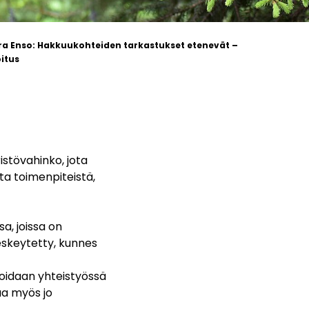
ra Enso: Hakkuukohteiden tarkastukset etenevät –
oitus
istövahinko, jota
ta toimenpiteistä,
a, joissa on
keskeytetty, kunnes
ioidaan yhteistyössä
aa myös jo