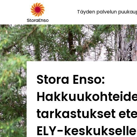
Täyden palvelun puuka
Stora Enso:
Hakkuukohteid
tarkastukset et
ELY-keskukselle