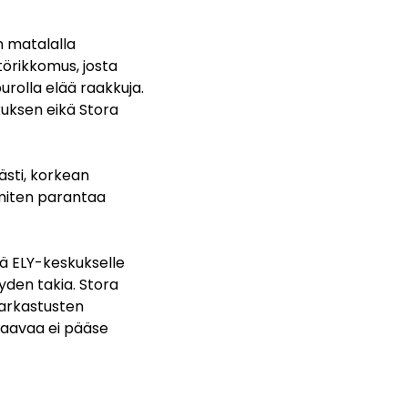
n matalalla
örikkomus, josta
urolla elää raakkuja.
kuksen eikä Stora
ästi, korkean
, miten parantaa
stä ELY-keskukselle
yden takia. Stora
tarkastusten
staavaa ei pääse