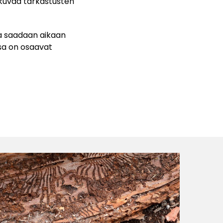
i kuvaa tarkastusten
la saadaan aikaan
ssa on osaavat