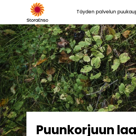
Täyden palvelun puuka
Puunkorjuun laa