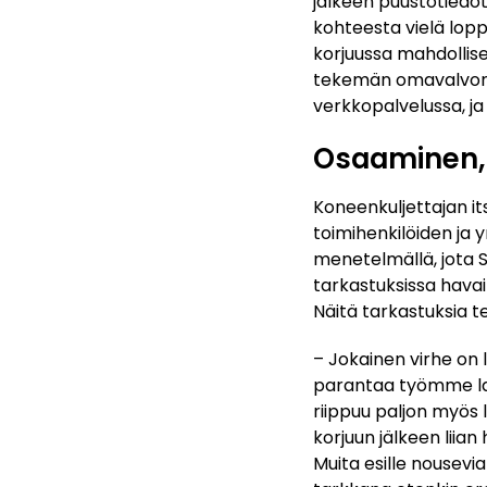
jälkeen puustotiedot
kohteesta vielä lopp
korjuussa mahdollise
tekemän omavalvonn
verkkopalvelussa, ja
Osaaminen, 
Koneenkuljettajan it
toimihenkilöiden ja 
menetelmällä, jota 
tarkastuksissa havai
Näitä tarkastuksia t
– Jokainen virhe on 
parantaa työmme laa
riippuu paljon myös 
korjuun jälkeen liia
Muita esille nousevi