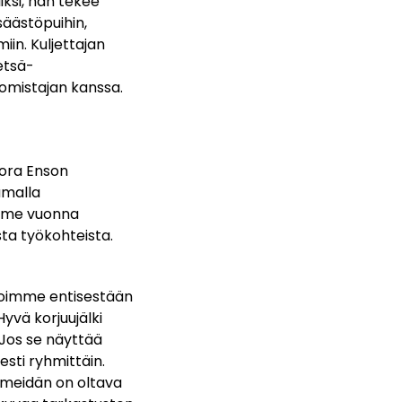
iksi, hän tekee
säästöpuihin,
iin. Kuljettajan
etsä-
nomistajan kanssa.
tora Enson
amalla
iime vuonna
sta työkohteista.
a voimme entisestään
yvä korjuujälki
 Jos se näyttää
esti ryhmittäin.
 meidän on oltava