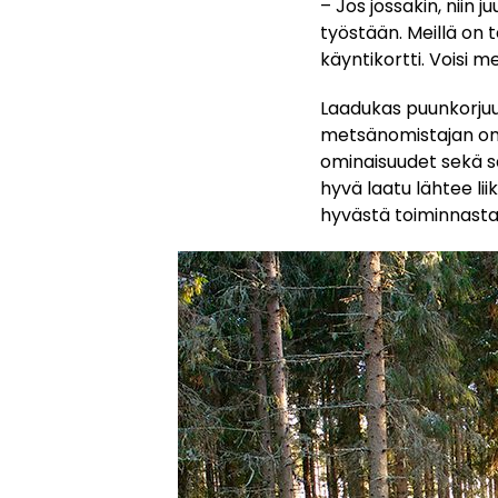
– Jos jossakin, niin
työstään. Meillä on 
käyntikortti. Voisi 
Laadukas puunkorjuu
metsänomistajan oma
ominaisuudet sekä sä
hyvä laatu lähtee lii
hyvästä toiminnasta