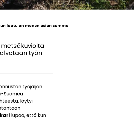
uun laatu on monen asian summa
 metsäkuviolta
valvotaan työn
ennusten työjäljen
ski-Suomea
teesta, löytyi
 otantaan
kari
lupaa, että kun