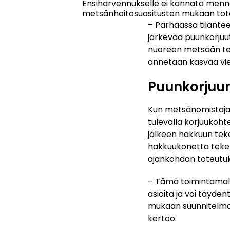
Ensiharvennukselle ei kannata mennä li
metsänhoitosuositusten mukaan tote
– Parhaassa tilante
järkevää puunkorjuut
nuoreen metsään tehd
annetaan kasvaa vielä
Puunkorjuun
Kun metsänomistaja 
tulevalla korjuukoht
jälkeen hakkuun teke
hakkuukonetta tekem
ajankohdan toteutu
– Tämä toimintamall
asioita ja voi täyde
mukaan suunnitelman
kertoo.