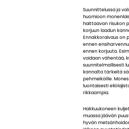
Suunnittelussa ja va
huomioon monenlaisia
haittaavan risukon 
korjuun laadun kann
Ennakkoraivaus on p
ennen ensiharvennus
ennen korjuuta. Esim
voidaan vähentää, k
suunnitelmallisesti
kannalta tärkeitä 
pehmeiköille. Monesti
luontaisesti eliölaj
rikkaampia.
Hakkuukoneen kuljett
muassa jäävän puus
hyvän metsänhoidon s