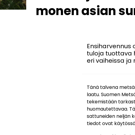
monen asian 
Ensiharvennus 
tuloja tuottava
eri vaiheissa j
Tänä talvena metsäa
laatu. Suomen Metsäk
tekemistään tarkastu
huomautettavaa. Tätä 
sattuneiden neljän 
tiedot ovat käytössä