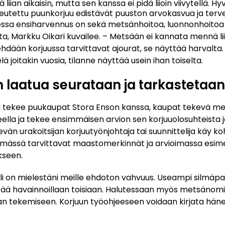
ian aikaisin, mutta sen kanssa ei pidä liioin viivytellä. Hy
utettu puunkorjuu edistävät puuston arvokasvua ja terve
essa ensiharvennus on sekä metsänhoitoa, luonnonhoitoa e
a, Markku Oikari kuvailee. – Metsään ei kannata mennä liian
ään korjuussa tarvittavat ajourat, se näyttää harvalta. 
 joitakin vuosia, tilanne näyttää usein ihan toiselta.
 laatua seurataan ja tarkastetaan
tekee puukaupat Stora Enson kanssa, kaupat tekevä met
eella ja tekee ensimmäisen arvion sen korjuuolosuhteista 
vän urakoitsijan korjuutyönjohtaja tai suunnittelija käy ko
ässä tarvittavat maastomerkinnät ja arvioimassa esime
kseen.
i on mielestäni meille ehdoton vahvuus. Useampi silmäpar
ntää havainnoillaan toisiaan. Halutessaan myös metsänomis
 tekemiseen. Korjuun työohjeeseen voidaan kirjata hänen