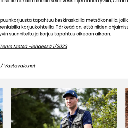
siolle herkillä alueilla sekä vesistöjen lähettyvillä, Oikar
uunkorjuusta tapahtuu keskiraskailla metsäkoneilla, joil
nlaisilla korjuukohteilla. Tärkeää on, että niiden ohjaimi
hyvin suunniteltu ja korjuu tapahtuu oikeaan aikaan.
tu Terve Metsä -lehdessä 1/2023
/ Vastavalo.net