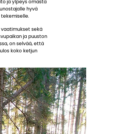
ito ja ylpeys omasta
uunostajalle hyvä
 tekemiselle.
n vaatimukset sekä
svupaikan ja puuston
sa, on selvää, että
tulos koko ketjun