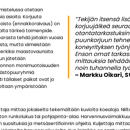
lmistelussa otetaan
 asioita. Korjuuta
”Tekijän itsensä lis
poisto (ennakkoraivaus) on
korjuujälkeä seura
alta tärkeä toimenpide.
otantatarkastuksin
arasta tehdä joitakin vuosia
puunkorjuun tehn
ta, mutta viimeistään
koneyrityksen työnj
erkiksi maastovaurioita
Enson omat tarkast
un jätetään
mittauksia tehdään
 luonnon monimuotoisuuden
noin tuhannella ty
säästöpuuryhmiä
– Markku Oikari, S
 tällaiset paikat ovat jo
istoltaan ympäristöään
aja mittaa jokaiselta tekemältään kuviolta koealoja. Nii
ton runkolukua tai pohjapinta-alaa. Harvennusvoimakku
uosituksia ja metsäsertifioinnin ohjeita. Kuljettaja mitta