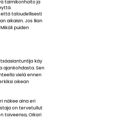
vä taimikonhoito ja
yttä.
ttä taloudellisesti
 aikaisin. Jos liian
Mikäli puiden
säasiantuntija käy
ja ajankohdasta. Sen
hteella vielä ennen
rkiksi oikean
i näkee aina eri
taja on tervetullut
 toiveensa, Oikari