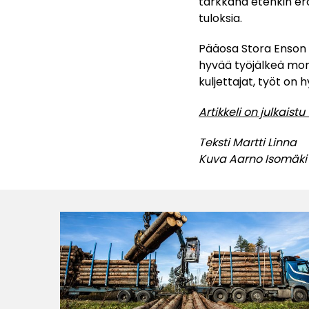
tarkkana etenkin eroo
tuloksia.
Pääosa Stora Enson p
hyvää työjälkeä mone
kuljettajat, työt on 
Artikkeli on julkais
Teksti Martti Linna
Kuva Aarno Isomäki 