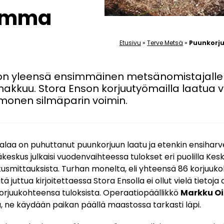
summa
Etusivu
»
Terve Metsä
»
Puunkorj
on yleensä ensimmäinen metsänomistajalle
 hakkuu. Stora Enson korjuutyömailla laatua 
a monen silmäparin voimin.
laa on puhuttanut puunkorjuun laatu ja etenkin ensiharv
eskus julkaisi vuodenvaihteessa tulokset eri puolilla Ke
smittauksista. Turhan monelta, eli yhteensä 86 korjuukoh
juttua kirjoitettaessa Stora Ensolla ei ollut vielä tietoja
korjuukohteensa tuloksista. Operaatiopäällikkö
Markku Oi
, ne käydään paikan päällä maastossa tarkasti läpi.