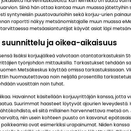
 jokaiselta harvennuskuviolta. Kun leimikko on saatu valmi
uarvion. Siinä hän ottaa kantaa muun muassa jätettyihin 
sti syntyneisiin puustovaurioihin sekä korjuu-urien painaum
an raportti näkyy metsänomistajalle muun muassa eM
 tarvittaessa metsäasiantuntijat käyvät asiat läpi metsä
suunnittelu ja oikea-aikaisuus
sensä lisäksi korjuu­jälkeä valvotaan otantatarkastuksin S
yrittäjien työnjohdon mittauksilla. Tarkastukset tehdään s
Suomen Metsäkeskus käyttää omissa tarkastuksissaan. V
ttiin huomautettavaa noin neljällä prosentilla tarkastetui
ehdään vuosittain noin tuhat.
liikaa. Havainnot käsitellään korjuuyrittäjän kanssa, jott
tua. Suurimmat haasteet löytyvät ajourien leveydestä. H
lähtökohdista, eli siitä millainen harvennettava metsä on.
n harvalta, niin usein kohteen puusto on kasvanut epätasais
a poikkeamia ovat esimerkiksi urapainumat. Niiden kanssa