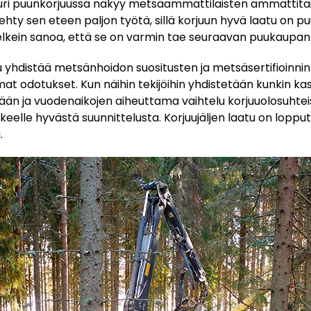
 juuri puunkorjuussa näkyy metsäammattilaisten ammattita
tehty sen eteen paljon työtä, sillä korjuun hyvä laatu on p
melkein sanoa, että se on varmin tae seuraavan puukaupan
 yhdistää metsänhoidon suositusten ja metsäsertifioinni
t odotukset. Kun näihin tekijöihin yhdistetään kunkin ka
än ja vuodenaikojen aiheuttama vaihtelu korjuuolosuhteis
kkeelle hyvästä suunnittelusta. Korjuujäljen laatu on loppu
.