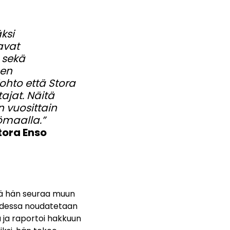
äksi
avat
 sekä
een
ohto että Stora
ajat. Näitä
 vuosittain
ömaalla.”
tora Enso
ltä hän seuraa muun
udessa noudatetaan
a ja raportoi hakkuun