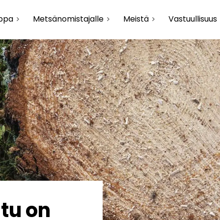
uppa
Metsänomistajalle
Meistä
Vastuullisuus
tu on