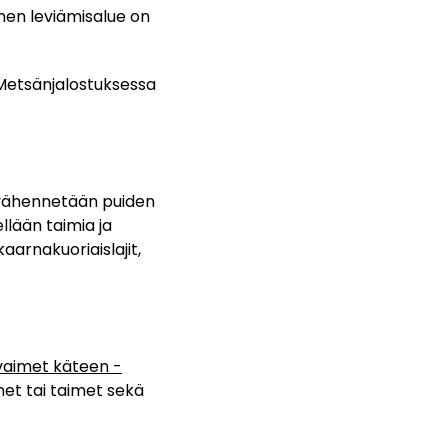
en leviämisalue on
 Metsänjalostuksessa
 vähennetään puiden
llään taimia ja
arnakuoriaislajit,
vaimet käteen -
et tai taimet sekä