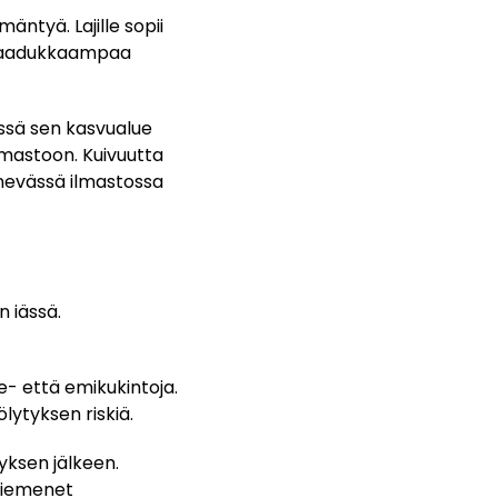
ntyä. Lajille sopii
y laadukkaampaa
ässä sen kasvualue
ilmastoon. Kuivuutta
evässä ilmastossa
n iässä.
e- että emikukintoja.
lytyksen riskiä.
yksen jälkeen.
siemenet