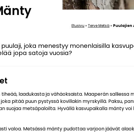
Mänty
Etusivu
»
Terve Metsä
»
Puulajien
puulaji, joka menestyy monenlaisilla kasvupaik
elää jopa satoja vuosia?
et
tiheää, laadukasta ja vähäoksaista. Maaperän salliessa
 joka pitää puun pystyssä kovillakin myrskyillä. Paksu, pa
n suojaa metsäpaloilta. Hyvällä kasvupaikalla mänty voi 
sti valoa. Metsässä mänty pudottaa varjoon jäävät alaok