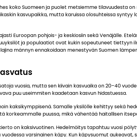
ähes koko Suomeen ja puolet metsiemme tilavuudesta on mä
teikaskin kasvupaikka, mutta karuissa olosuhteissa synty
ajasti Euroopan pohjois- ja keskiosiin sekä Venäjälle. Etel
Puuyksilöt ja populaatiot ovat kukin sopeutuneet tiettyyn 
ulajina männyn ennakoidaan menestyvän Suomen lämpen
 kasvatus
satoja vuosia, mutta sen kiivain kasvuaika on 20–40 vuode
vava puu useimmiten kaadetaan kasvun hidastuessa.
oin kaksikymppisenä. Samalle yksilölle kehittyy sekä hed
eitä korkeammalle puussa, mikä vähentää haitallisen itsepö
ierto on kaksivuotinen. Hedelmöitys tapahtuu vuosi pölyt
a vuodessa varsinainen käpy. Kun käpysuomut aukeavat, 