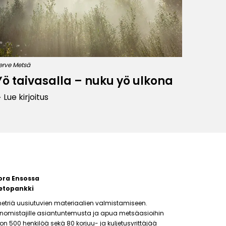
erve Metsä
Yö taivasalla – nuku yö ulkona
Lue kirjoitus
row_right
ora Ensossa
etopankki
etriä uusiutuvien materiaalien valmistamiseen.
änomistajille asiantuntemusta ja apua metsäasioihin
500 henkilöä sekä 80 korjuu- ja kuljetusyrittäjää