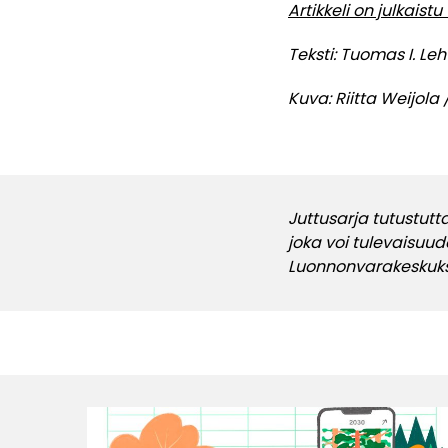
Artikkeli on julkais
Teksti: Tuomas I. Le
Kuva: Riitta Weijola
Juttusarja tutustut
joka voi tulevaisuu
Luonnonvarakeskukse