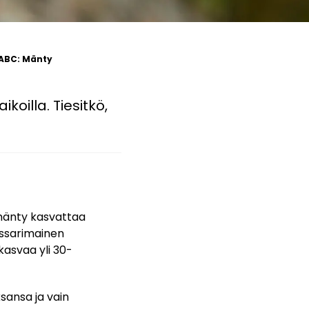
 ABC: Mänty
oilla. Tiesitkö,
 mänty kasvattaa
nssarimainen
kasvaa yli 30-
sansa ja vain