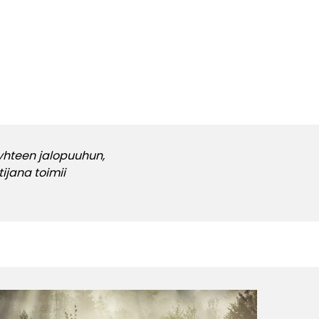
 yhteen jalopuuhun,
ijana toimii