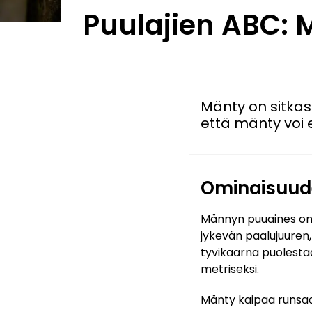
Puulajien ABC: 
Mänty on sitkas 
että mänty voi 
Ominaisuud
Männyn puuaines on 
jykevän paalujuuren,
tyvikaarna puolestaa
metriseksi.
Mänty kaipaa runsaa