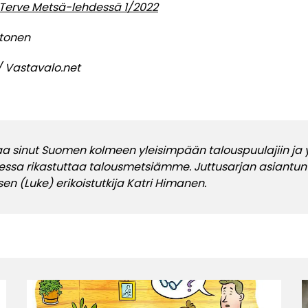
tu Terve Metsä-lehdessä 1/2022
htonen
 / Vastavalo.net
taa sinut Suomen kolmeen yleisimpään talouspuulajiin ja
dessa rikastuttaa talousmetsiämme. Juttusarjan asiantunt
n (Luke) erikoistutkija Katri Himanen.