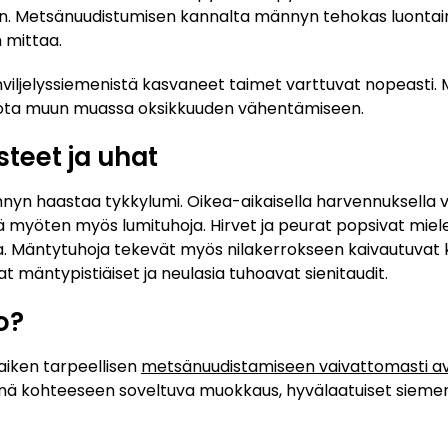
n. Metsänuudistumisen kannalta männyn tehokas luontain
n mittaa.
nviljelyssiemenistä kasvaneet taimet varttuvat nopeasti.
miota muun muassa oksikkuuden vähentämiseen.
teet ja uhat
nnyn haastaa tykkylumi. Oikea-aikaisella harvennuksella
tä myöten myös lumituhoja. Hirvet ja peurat popsivat miele
. Mäntytuhoja tekevät myös nilakerrokseen kaivautuvat ka
t mäntypistiäiset ja neulasia tuhoavat sienitaudit.
o?
aiken tarpeellisen
metsänuudistamiseen vaivattomasti a
nä kohteeseen soveltuva muokkaus, hyvälaatuiset siemen