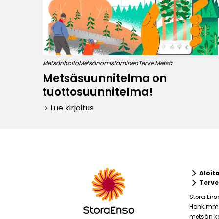
Metsänhoito
Metsänomistaminen
Terve Metsä
Metsäsuunnitelma on
tuottosuunnitelma!
Lue kirjoitus
keyboard_arrow_right
keyboard_arrow_right
Aloit
keyboard_arrow_right
Terve
Stora Ens
Hankimme 
metsän ko