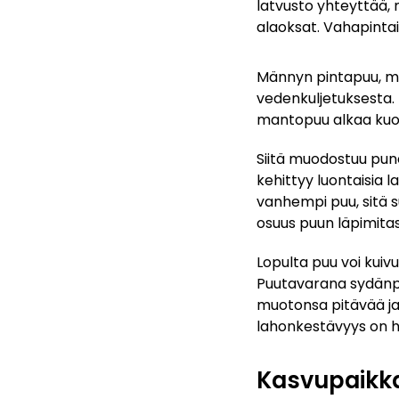
latvusto yhteyttää,
alaoksat. Vahapinta
Männyn pintapuu, m
vedenkuljetuksesta.
mantopuu alkaa kuol
Siitä muodostuu pun
kehittyy luontaisia l
vanhempi puu, sitä
osuus puun läpimitas
Lopulta puu voi kuivu
Puutavarana sydänpu
muotonsa pitävää ja
lahonkestävyys on h
Kasvupaikka