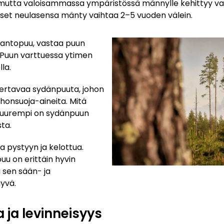
 mutta valoisammassa ympäristössä männylle kehittyy va
iset neulasensa mänty vaihtaa 2–5 vuoden välein.
antopuu, vastaa puun
 Puun varttuessa ytimen
la.
ertavaa sydänpuuta, johon
ahonsuoja-aineita. Mitä
 suurempi on sydänpuun
ta.
a pystyyn ja kelottua.
u on erittäin hyvin
 sen sään- ja
yvä.
 ja levinneisyys