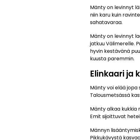
Mänty on levinnyt l
niin karu kuin ravin
sahatavaraa.
Mänty on levinnyt la
jatkuu Välimerelle. 
hyvin kestävänä pu
kuusta paremmin.
Elinkaari ja
Mänty voi elää jopa 
Talousmetsässä kas
Mänty alkaa kukkia n
Emit sijoittuvat het
Männyn lisääntymisk
Pikkukävystä kasva