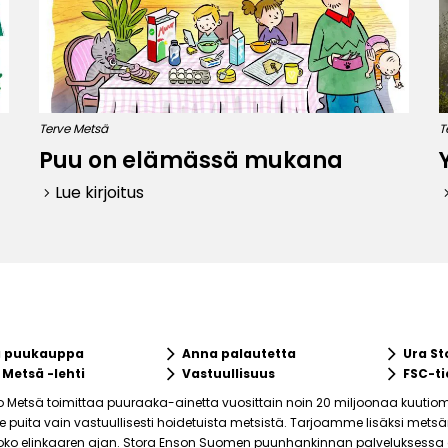
Terve Metsä
T
Puu on elämässä mukana
Lue kirjoitus
keyboard_arrow_right
keyboard_ar
keyboard_arrow_right
keyboard_arrow_right
a puukauppa
Anna palautetta
Ura St
keyboard_arrow_right
keyboard_arrow_right
 Metsä -lehti
Vastuullisuus
FSC-ti
o Metsä toimittaa puuraaka-ainetta vuosittain noin 20 miljoonaa kuutiom
puita vain vastuullisesti hoidetuista metsistä. Tarjoamme lisäksi mets
ko elinkaaren ajan. Stora Enson Suomen puunhankinnan palveluksessa on 