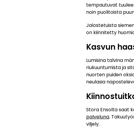
tempautuvat tuulee
noin puolitoista puu
Jalostetuista sieme
on kiinnitetty huo
Kasvun haas
Lumisina talvina mä
riukuuntumista ja si
nuorten puiden oksia
neulasia naposteleva
Kiinnostuitk
Stora Ensolta saat k
palveluna
. Takuutyö
viljely.